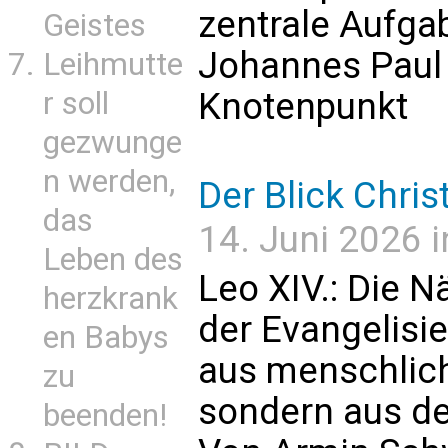
zentrale Aufga
Geistes
Johannes Paul I
Leihmutte
r soll
Knotenpunkt
gezwunge
n werden,
Der Blick Chris
das
14. Juni 2026 i
Leben des
Leo XIV.: Die N
herzkrank
der Evangelisie
en Babys
aus menschlich
zu
sondern aus de
beenden!