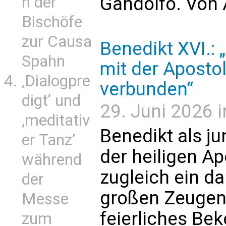
n der
Gandolfo. Von
Bischöfe
zur Causa
Benedikt XVI.: 
Spahn
mit der Apostol
‚Dialogpre
verbunden“
digt‘ und
29. Juni 2026 i
‚meditativ
Benedikt als ju
er Tanz’
der heiligen Ap
während
zugleich ein d
der
großen Zeugen 
Messe
feierliches Bek
zum