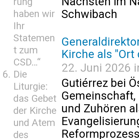
Nächsten im N
rung
Schwibach
haben wir
Ihr
Statemen
Generaldirektor
t zum
Kirche als "Or
CSD…“
22. Juni 2026 i
Die
Gutiérrez bei Ö
Liturgie:
Gemeinschaft, 
das Gebet
und Zuhören als
der Kirche
Evangelisierun
und Atem
Reformprozess 
des