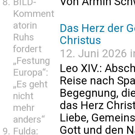
Von Armin Sch
BILD-
Komment
atorin
Das Herz der G
Ruhs
Christus
fordert
12. Juni 2026 i
„Festung
Leo XIV.: Absc
Europa“:
Reise nach Spa
„Es geht
Begegnung, die
nicht
das Herz Christ
mehr
Liebe, Gemeins
anders“
Gott und den N
Fulda: