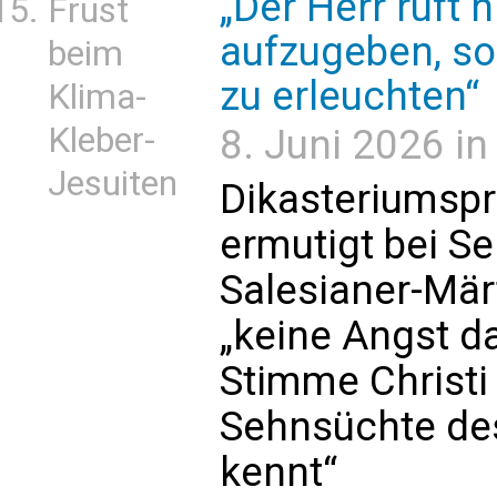
„Der Herr ruft 
Frust
aufzugeben, so
beim
zu erleuchten“
Klima-
Kleber-
8. Juni 2026 in
Jesuiten
Dikasteriumspr
ermutigt bei S
Salesianer-Mär
„keine Angst da
Stimme Christi 
Sehnsüchte de
kennt“