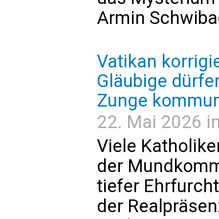
Armin Schwiba
Vatikan korrigi
Gläubige dürfe
Zunge kommun
22. Mai 2026 i
Viele Katholik
der Mundkomm
tiefer Ehrfurc
der Realpräsenz