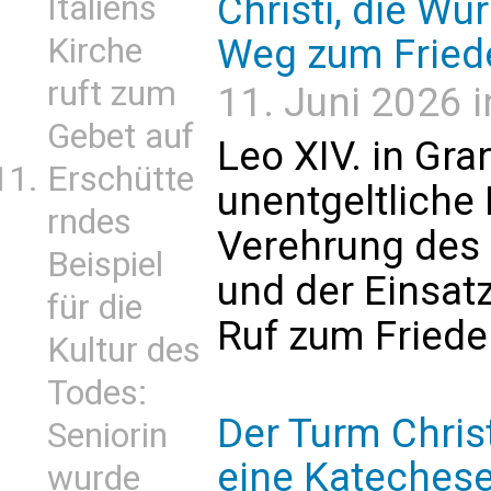
Christi, die W
Italiens
Kirche
Weg zum Fried
ruft zum
11. Juni 2026 i
Gebet auf
Leo XIV. in Gra
Erschütte
unentgeltliche 
rndes
Verehrung des 
Beispiel
und der Einsat
für die
Ruf zum Fried
Kultur des
Todes:
Der Turm Chris
Seniorin
eine Katechese
wurde