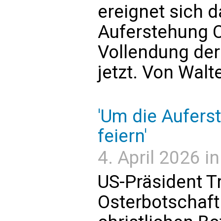
ereignet sich d
Auferstehung Ch
Vollendung der
jetzt. Von Walt
'Um die Aufers
feiern'
4. April 2026 i
US-Präsident T
Osterbotschaft