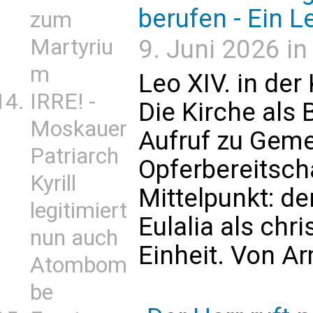
berufen - Ein L
zum
Martyriu
9. Juni 2026 in
m
Leo XIV. in der
IRRE! -
Die Kirche als 
Moskauer
Aufruf zu Geme
Patriarch
Opferbereitsch
Kyrill
Mittelpunkt: de
legitimiert
Eulalia als chr
nun auch
Einheit. Von A
Atombom
be