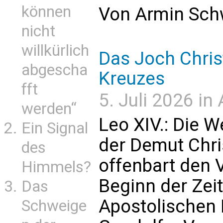
können
Von Armin Sch
nicht
willkürlich
Das Joch Chris
abgescha
Kreuzes
fft
5. Juli 2026 in
werden“
Leo XIV.: Die W
Ein Signal
der Demut Chri
des
offenbart den 
Himmels?
Beginn der Zei
Das
Apostolischen 
Schweige