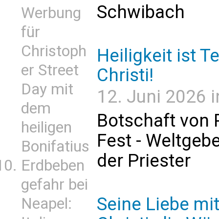
Schwibach
Werbung
für
Christoph
Heiligkeit ist 
er Street
Christi!
Day mit
12. Juni 2026 i
dem
Botschaft von 
heiligen
Fest - Weltgeb
Bonifatius
der Priester
Erdbeben
gefahr bei
Seine Liebe mi
Neapel: