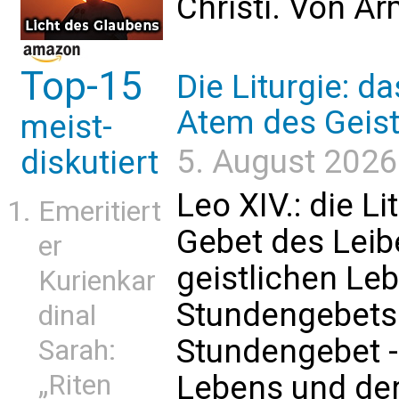
Christi. Von A
Top-15
Die Liturgie: d
Atem des Geis
meist-
5. August 2026 
diskutiert
Leo XIV.: die L
Emeritiert
Gebet des Leibe
er
geistlichen Le
Kurienkar
Stundengebets:
dinal
Stundengebet -
Sarah:
„Riten
Lebens und der