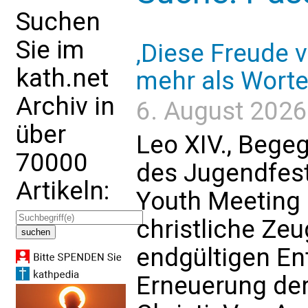
Suchen
Sie im
‚Diese Freude 
kath.net
mehr als Worte
Archiv in
6. August 2026 
über
Leo XIV., Bege
70000
des Jugendfest
Artikeln:
Youth Meeting 2
christliche Zeu
endgültigen En
Erneuerung der