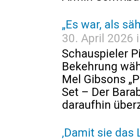
„Es war, als sä
30. April 2026 i
Schauspieler Pi
Bekehrung wäh
Mel Gibsons „Pa
Set – Der Bara
daraufhin überz
‚Damit sie das