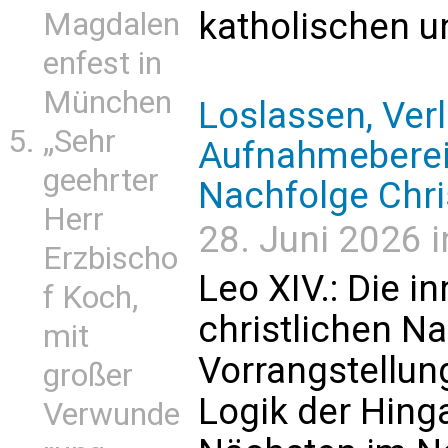
katholischen u
Magdalen
enfest in
München
Loslassen, Ver
„Sehr
Aufnahmebereit
geehrter
Nachfolge Chri
Herr
28. Juni 2026 i
Erzbischo
Leo XIV.: Die i
f Koch,
christlichen Na
mit
Vorrangstellung
großer
Logik der Hing
Verwunde