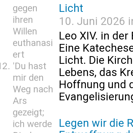
Licht
gegen
ihren
10. Juni 2026 i
Willen
Leo XIV. in der
euthanasi
Eine Katechese
ert
Licht. Die Kirch
'Du hast
Lebens, das Kr
mir den
Hoffnung und d
Weg nach
Evangelisierun
Ars
gezeigt;
Legen wir die 
ich werde