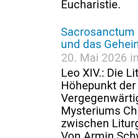
Eucharistie.
Sacrosanctum C
und das Geheim
20. Mai 2026 in
Leo XIV.: Die Li
Höhepunkt der 
Vergegenwärti
Mysteriums Chr
zwischen Liturg
Von Armin Sch