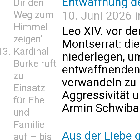
Entwaffnung d
Dir den
Weg zum
10. Juni 2026 i
Himmel
Leo XIV. vor 
zeigen'
Montserrat: di
Kardinal
niederlegen, u
Burke ruft
entwaffnenden 
zu
verwandeln zu 
Einsatz
Aggressivität 
für Ehe
Armin Schwiba
und
Familie
Aus der Liebe g
auf – bis