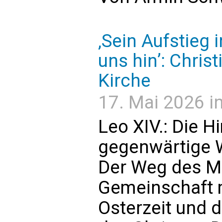
‚Sein Aufstieg
uns hin’: Chris
Kirche
17. Mai 2026 in
Leo XIV.: Die H
gegenwärtige W
Der Weg des M
Gemeinschaft m
Osterzeit und d