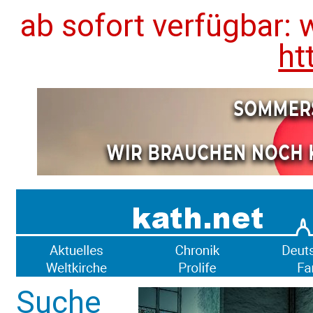
ab sofort verfügbar: 
ht
Suche