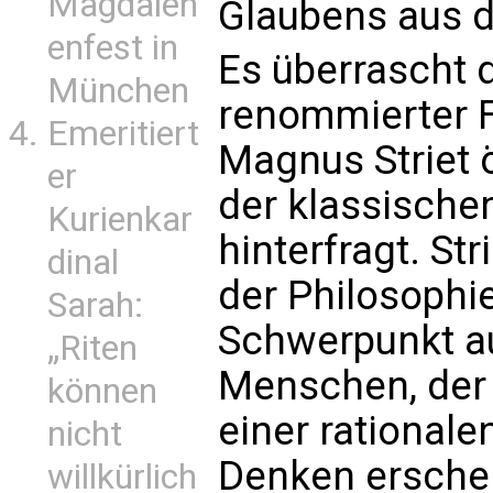
Magdalen
Glaubens aus d
enfest in
Es überrascht 
München
renommierter 
Emeritiert
Magnus Striet ö
er
der klassische
Kurienkar
hinterfragt. Str
dinal
der Philosophie
Sarah:
Schwerpunkt a
„Riten
Menschen, der 
können
einer rationale
nicht
Denken erschei
willkürlich