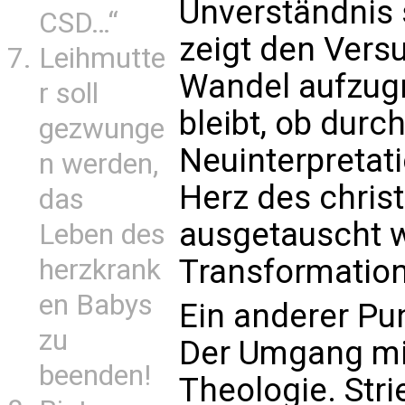
Unverständnis 
CSD…“
zeigt den Versu
Leihmutte
Wandel aufzugr
r soll
bleibt, ob durch
gezwunge
Neuinterpretat
n werden,
Herz des chris
das
ausgetauscht w
Leben des
Transformation 
herzkrank
en Babys
Ein anderer Pu
zu
Der Umgang mit
beenden!
Theologie. Stri