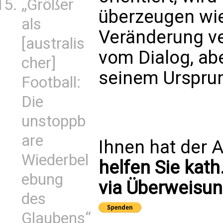
„Größer
überzeugen wie 
als
Veränderung ve
[australis
vom Dialog, ab
cher]
seinem Urspru
Football:
Die
unstoppb
are
Ihnen hat der A
Wiederbel
helfen Sie kath
ebung
via Überweisun
des
Glaubens“