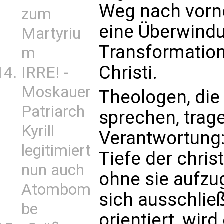
Weg nach vorne
zum
eine Überwindun
Martyriu
Transformation
m
Christi.
IRRE! -
Moskauer
Theologen, die
Patriarch
sprechen, trag
Kyrill
Verantwortung:
legitimiert
Tiefe der chris
nun auch
ohne sie aufzu
Atombom
sich ausschließ
be
orientiert, wir