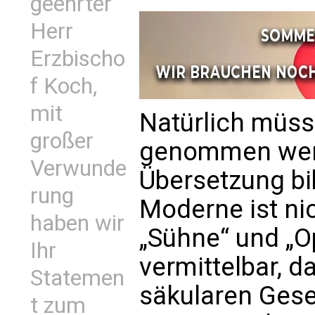
geehrter
Herr
Erzbischo
f Koch,
mit
Natürlich müss
großer
genommen werd
Verwunde
Übersetzung bib
rung
Moderne ist nic
haben wir
„Sühne“ und „O
Ihr
vermittelbar, d
Statemen
säkularen Gesel
t zum