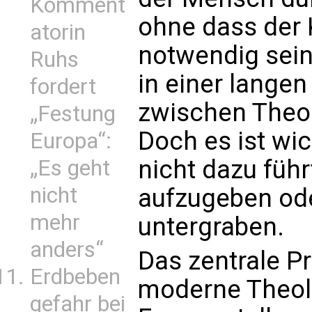
Komment
ohne dass der
atorin
notwendig sein 
Ruhs
in einer langen
fordert
zwischen Theol
„Festung
Doch es ist wic
Europa“:
nicht dazu führ
„Es geht
nicht
aufzugeben od
mehr
untergraben.
anders“
Das zentrale Pr
Erdbeben
moderne Theolo
gefahr bei