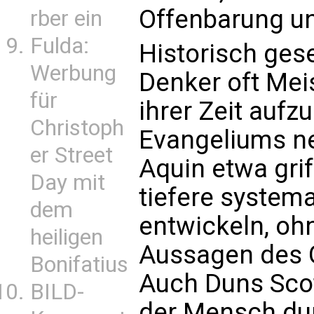
Offenbarung und
rber ein
Fulda:
Historisch ges
Werbung
Denker oft Meis
für
ihrer Zeit aufz
Christoph
Evangeliums n
er Street
Aquin etwa grif
Day mit
tiefere system
dem
entwickeln, ohn
heiligen
Aussagen des 
Bonifatius
Auch Duns Scot
BILD-
der Mensch dur