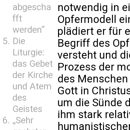
notwendig in e
abgescha
fft
Opfermodell ei
werden“
plädiert er für
Die
Begriff des Opf
Liturgie:
versteht und di
das Gebet
Prozess der mo
der Kirche
des Menschen d
und Atem
Gott in Christu
des
um die Sünde de
Geistes
ihm stark relat
„Sehr
humanistischen