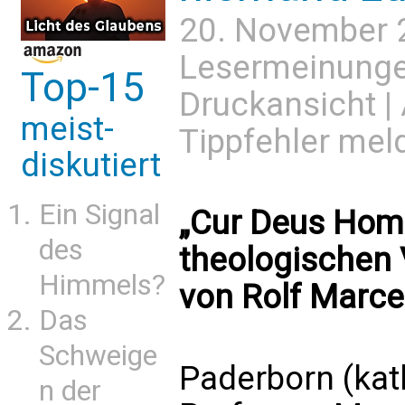
20. November 
Lesermeinung
Top-15
Druckansicht
|
meist-
Tippfehler mel
diskutiert
Ein Signal
„Cur Deus Homo
des
theologischen 
Himmels?
von Rolf Marce
Das
Schweige
Paderborn (kat
n der