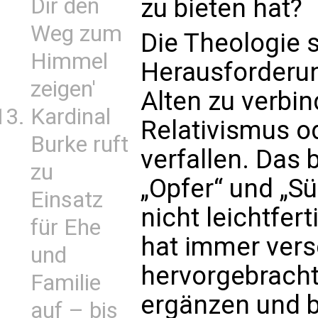
Dir den
zu bieten hat?
Weg zum
Die Theologie s
Himmel
Herausforderu
zeigen'
Alten zu verbin
Kardinal
Relativismus o
Burke ruft
verfallen. Das 
zu
„Opfer“ und „S
Einsatz
nicht leichtfer
für Ehe
hat immer vers
und
hervorgebracht,
Familie
ergänzen und b
auf – bis