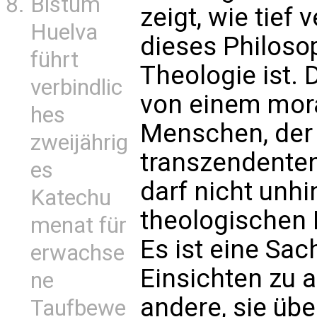
Bistum
zeigt, wie tief 
Huelva
dieses Philoso
führt
Theologie ist.
verbindlic
von einem mora
hes
Menschen, der 
zweijährig
transzendenten
es
darf nicht unh
Katechu
theologischen
menat für
Es ist eine Sac
erwachse
Einsichten zu a
ne
andere, sie übe
Taufbewe