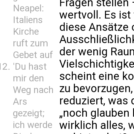
Fragen stellen
Neapel:
wertvoll. Es is
Italiens
diese Ansätze 
Kirche
Ausschließlich
ruft zum
der wenig Raum
Gebet auf
Vielschichtigkei
'Du hast
scheint eine k
mir den
zu bevorzugen,
Weg nach
reduziert, wa
Ars
„noch glauben k
gezeigt;
wirklich alles,
ich werde