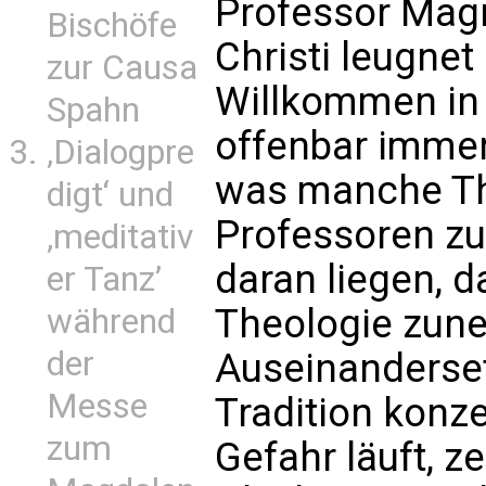
Professor Magn
Bischöfe
Christi leugne
zur Causa
Willkommen in
Spahn
offenbar immer
‚Dialogpre
was manche Th
digt‘ und
Professoren z
‚meditativ
daran liegen, 
er Tanz’
Theologie zune
während
der
Auseinanderset
Messe
Tradition konz
zum
Gefahr läuft, z