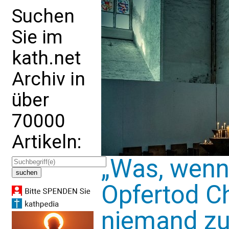
Suchen
Sie im
kath.net
Archiv in
über
70000
Artikeln:
„Was, wenn 
Opfertod Ch
niemand zu