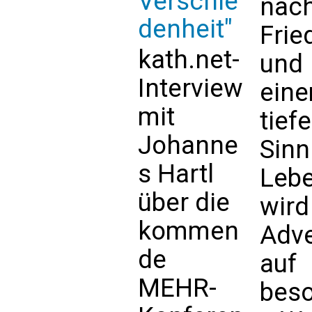
Verschie
nac
denheit"
Frie
kath.net-
und
Interview
ein
mit
tief
Johanne
Sinn
s Hartl
Leb
über die
wird
kommen
Adv
de
auf
MEHR-
bes