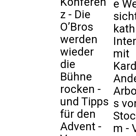
Konferen
e We
z - Die
sich
O’Bros
kath
werden
Inte
wieder
mit
die
Kard
Bühne
And
rocken -
Arbo
und Tipps
s vo
für den
Stoc
Advent -
m - 