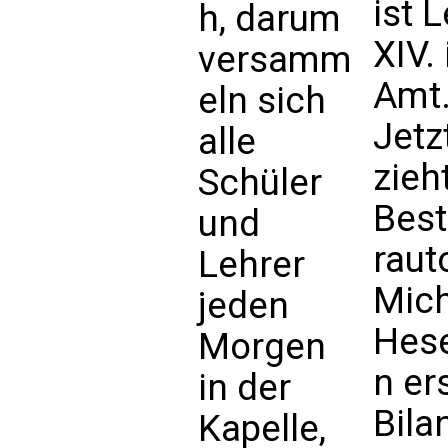
ist 
h, darum
XIV.
versamm
Amt
eln sich
Jetz
alle
zieh
Schüler
Best
und
raut
Lehrer
Mich
jeden
Hes
Morgen
n er
in der
Bila
Kapelle,