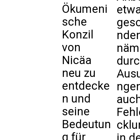
Ökumeni
etw
sche
ges
Konzil
nden
von
näm
Nicäa
dur
neu zu
Ausu
entdecke
nge
n und
auc
seine
Fehl
Bedeutun
ckl
g für
in d