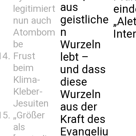
aus
eind
legitimiert
geistliche
nun auch
„Alet
n
Atombom
Inte
Wurzeln
be
Frust
lebt –
beim
und dass
Klima-
diese
Kleber-
Wurzeln
Jesuiten
aus der
„Größer
Kraft des
als
Evangeliu