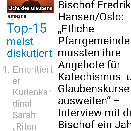
Bischof Fredrik
Hansen/Oslo:
Top-15
„Etliche
Pfarrgemeinde
meist-
mussten ihre
diskutiert
Angebote für
Emeritiert
Katechismus- 
er
Glaubenskurse
Kurienkar
ausweiten“ –
dinal
Interview mit 
Sarah:
Bischof ein Ja
„Riten