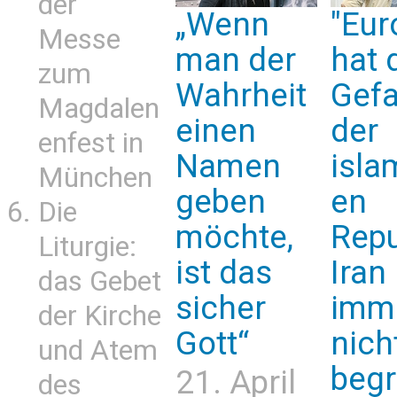
der
„Wenn
"Eur
Messe
man der
hat 
zum
Wahrheit
Gefa
Magdalen
einen
der
enfest in
Namen
isla
München
geben
en
Die
möchte,
Repu
Liturgie:
ist das
Iran
das Gebet
sicher
imm
der Kirche
Gott“
nich
und Atem
begr
21. April
des