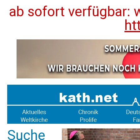
ab sofort verfügbar: 
ht
Suche