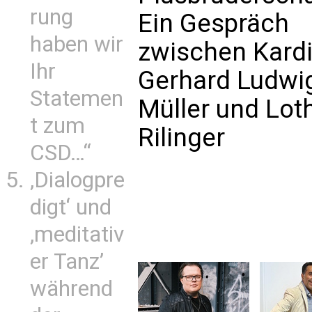
rung
Ein Gespräch
haben wir
zwischen Kardi
Ihr
Gerhard Ludwi
Statemen
Müller und Loth
t zum
Rilinger
CSD…“
‚Dialogpre
digt‘ und
‚meditativ
er Tanz’
während