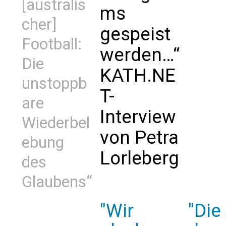
[australis
ms
cher]
gespeist
Football:
werden…“
Die
KATH.NE
unstoppb
T-
are
Interview
Wiederbel
von Petra
ebung
Lorleberg
des
Glaubens“
"Wir
"Die