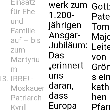
Einsatz
werk zum
Gott
für Ehe
1.200-
Pate
und
jährigen
Tom
Familie
Ansgar-
Majc
auf – bis
Jubiläum:
Leit
zum
Das
von
Martyriu
„erinnert
Grö
m
uns
s ei
IRRE! -
daran,
kath
Moskauer
dass
hen
Patriarch
Europa
Pfa
Kyrill