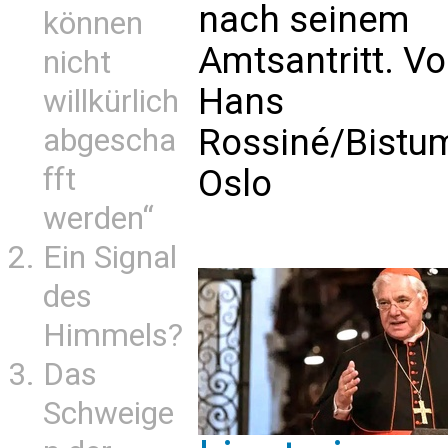
nach seinem
können
Amtsantritt. V
nicht
Hans
willkürlich
Rossiné/Bistu
abgescha
fft
Oslo
werden“
Ein Signal
des
Himmels?
Das
Schweige