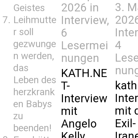
3. M
2026 in
Geistes
2026
Interview
,
Leihmutte
Inte
r soll
6
gezwunge
4
Lesermei
n werden,
Les
nungen
das
nun
KATH.NE
Leben des
kath
T-
herzkrank
Inte
Interview
en Babys
mit
mit
zu
Exil-
Angelo
beenden!
Iran
Kelly