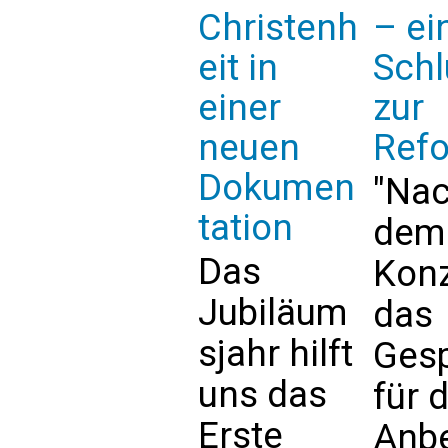
Christenh
– ei
eit in
Schl
einer
zur
neuen
Refo
Dokumen
"Na
tation
dem
Das
Konzi
Jubiläum
das
sjahr hilft
Ges
uns das
für d
Erste
Anb