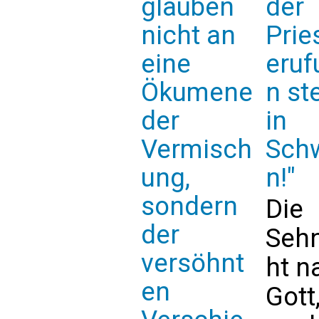
glauben
der
nicht an
Prie
eine
eruf
Ökumene
n st
der
in
Vermisch
Sch
ung,
n!"
sondern
Die
der
Seh
versöhnt
ht n
en
Gott