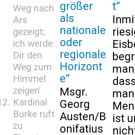
größer
t“
Weg nach
als
Inmi
Ars
nationale
ries
gezeigt;
oder
Eisb
ich werde
regionale
Dir den
begr
Horizont
Weg zum
man
e“
Himmel
das
zeigen'
Msgr.
man
Kardinal
Georg
Men
Burke ruft
Austen/B
ist 
zu
onifatius
nich