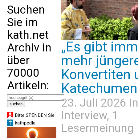
Suchen
Sie im
kath.net
„Es gibt imm
Archiv in
mehr jünger
über
70000
Konvertiten 
Artikeln:
Katechumen
23. Juli 2026 i
Interview
, 1
Lesermeinung