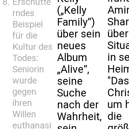
Erschütte
Ami
(„Kelly
rndes
Shar
Family“)
Beispiel
über
über sein
für die
Situ
neues
Kultur des
in s
Album
Todes:
Heim
„Alive“,
Seniorin
"Das
seine
wurde
gegen
Chri
Suche
ihren
um 
nach der
Willen
die
Wahrheit,
euthanasi
größ
sein