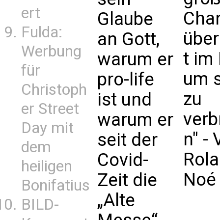
ert
Cha
Glaube
Fulda:
übe
an Gott,
Werbung
t im 
warum er
für
um s
pro-life
Christoph
zu
ist und
er Street
verb
warum er
Day mit
n" -
seit der
dem
Rol
Covid-
heiligen
Noé
Zeit die
Bonifatius
„Alte
BILD-