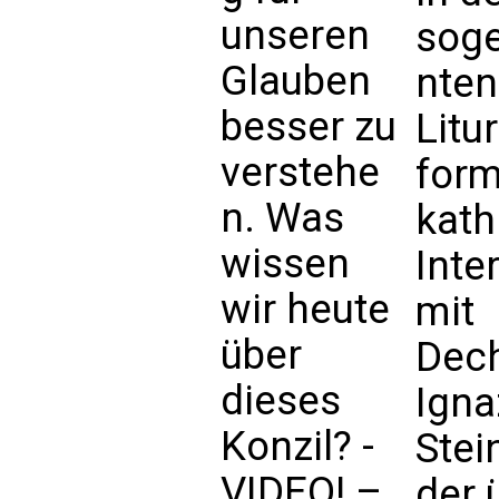
unseren
sog
Glauben
nten
besser zu
Litu
verstehe
form
n. Was
kath
wissen
Inte
wir heute
mit
über
Dec
dieses
Igna
Konzil? -
Ste
VIDEO! –
der 