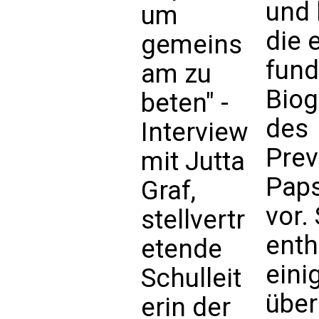
und 
um
die 
gemeins
fund
am zu
Biog
beten" -
des
Interview
Prev
mit Jutta
Pap
Graf,
vor. 
stellvertr
enth
etende
eini
Schulleit
über
erin der