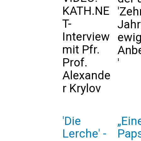
KATH.NE
'Zeh
T-
Jah
Interview
ewi
mit Pfr.
Anb
Prof.
'
Alexande
r Krylov
'Die
„Ein
Lerche' -
Paps