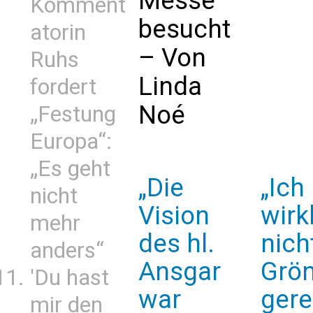
Messe“
Komment
besucht
atorin
– Von
Ruhs
Linda
fordert
Noé
„Festung
Europa“:
„Es geht
„Die
„Ich
nicht
Vision
wirk
mehr
des hl.
nich
anders“
Ansgar
Grö
'Du hast
war
ger
mir den