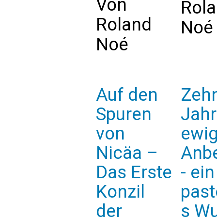
Von
Rol
Roland
Noé
Noé
Auf den
Zeh
Spuren
Jah
von
ewi
Nicäa –
Anb
Das Erste
- ein
Konzil
past
der
s W