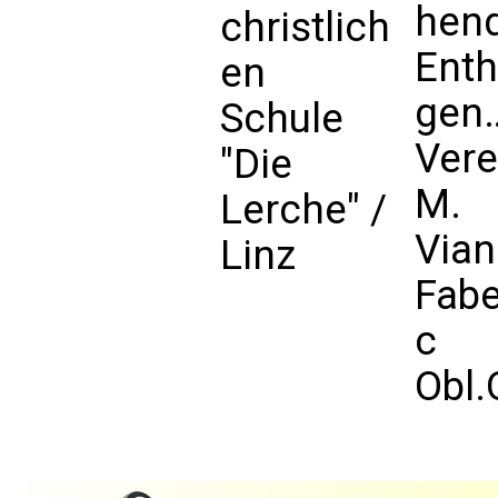
hen
christlich
Enth
en
gen
Schule
Ver
"Die
M.
Lerche" /
Vian
Linz
Fab
c
Obl