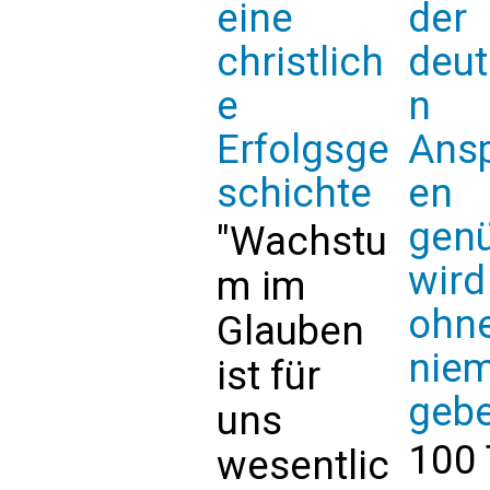
eine
der
christlich
deu
e
n
Erfolgsge
Ans
schichte
en
genü
"Wachstu
wird
m im
ohn
Glauben
niem
ist für
geb
uns
100
wesentlic