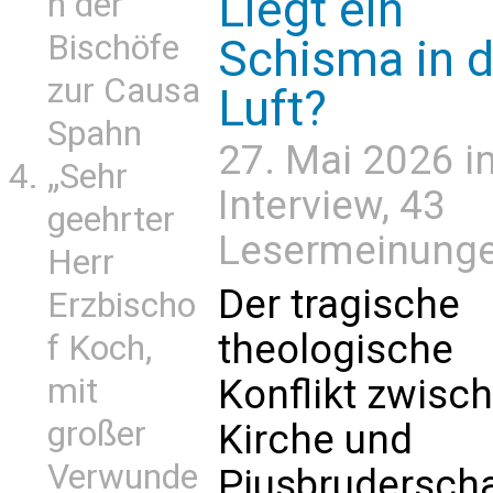
Liegt ein
n der
Bischöfe
Schisma in d
zur Causa
Luft?
Spahn
27. Mai 2026 i
„Sehr
Interview
, 43
geehrter
Lesermeinung
Herr
Der tragische
Erzbischo
theologische
f Koch,
mit
Konflikt zwisc
großer
Kirche und
Verwunde
Piusbruderscha