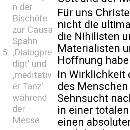
n der
Für uns Christ
Bischöfe
nicht die ultim
zur Causa
die Nihilisten u
Spahn
Materialisten u
‚Dialogpre
Hoffnung habe
digt‘ und
In Wirklichkeit
‚meditativ
des Menschen 
er Tanz’
Sehnsucht nach
während
der
in einer totalen
Messe
einen absoluten