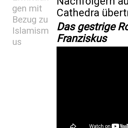
Nachfolgern au
gen mit
Cathedra übert
Bezug zu
Das gestrige R
Islamism
Franziskus
us