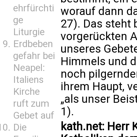
ehrfürchti
worauf dann das
ge
27). Das steht
Liturgie
vorgerückten A
Erdbeben
unseres Gebete
gefahr bei
Himmels und di
Neapel:
noch pilgernden
Italiens
ihrem Haupt, ve
Kirche
„als unser Beis
ruft zum
1).
Gebet auf
kath.net: Herr 
Die