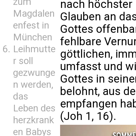
zum
nach höchster E
Magdalen
Glauben an da
enfest in
Gottes offenbar
München
fehlbare Vernun
Leihmutte
göttlichen, im
r soll
umfasst und wi
gezwunge
Gottes in sein
n werden,
belohnt, aus de
das
empfangen hab
Leben des
(Joh 1, 16).
herzkrank
en Babys