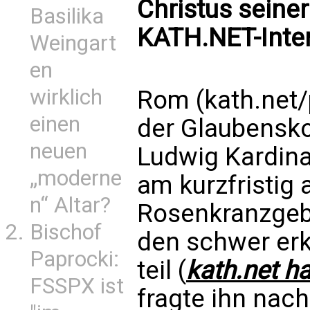
Christus seiner
Basilika
KATH.NET-Inter
Weingart
en
wirklich
Rom (kath.net/p
einen
der Glaubensko
neuen
Ludwig Kardina
„moderne
am kurzfristig
n“ Altar?
Rosenkranzgebe
Bischof
den schwer erk
Paprocki:
teil (
kath.net ha
FSSPX ist
fragte ihn nac