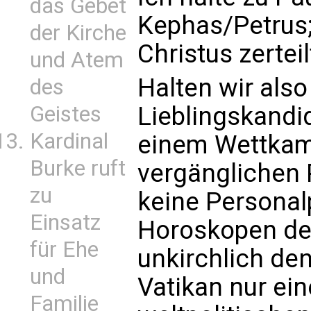
das Gebet
Kephas/Petrus; 
der Kirche
Christus zerteil
und Atem
Halten wir als
des
Geistes
Lieblingskandi
Kardinal
einem Wettkam
Burke ruft
vergänglichen 
zu
keine Personalp
Einsatz
Horoskopen der
für Ehe
unkirchlich den
und
Vatikan nur ei
Familie