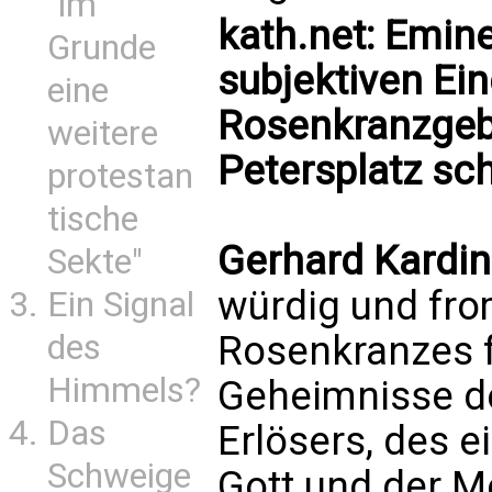
"im
kath.net: Emin
Grunde
subjektiven Ei
eine
Rosenkranzgebe
weitere
Petersplatz sch
protestan
tische
Gerhard Kardin
Sekte"
würdig und fr
Ein Signal
des
Rosenkranzes fü
Himmels?
Geheimnisse d
Das
Erlösers, des e
Schweige
Gott und der M