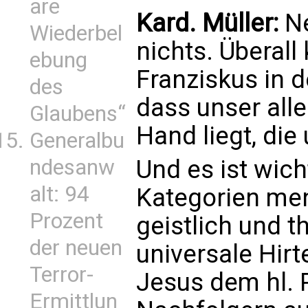
are
Kard. Müller:
Ne
Wiederbel
nichts. Überall
ebung
Franziskus in d
des
dass unser alle
Glaubens“
Hand liegt, di
Generalbu
ndesanw
Und es ist wich
alt: 94
Kategorien me
Prozent
geistlich und t
der neuen
universale Hir
Terror-
Jesus dem hl. 
Ermittlun