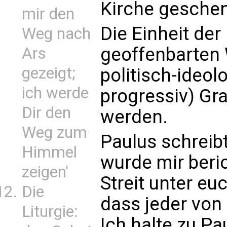
Kirche geschen
mir den
Die Einheit der 
Weg nach
geoffenbarten 
Ars
gezeigt;
politisch-ideol
ich werde
progressiv) G
Dir den
werden.
Weg zum
Paulus schreibt
Himmel
wurde mir beri
zeigen'
Streit unter eu
Die
dass jeder von
Liturgie:
Ich halte zu Pau