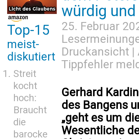
würdig und
25. Februar 20
Top-15
Lesermeinung
meist-
Druckansicht
|
diskutiert
Tippfehler mel
Streit
kocht
Gerhard Kardina
hoch:
des Bangens u
Braucht
„geht es um di
die
Wesentliche de
barocke