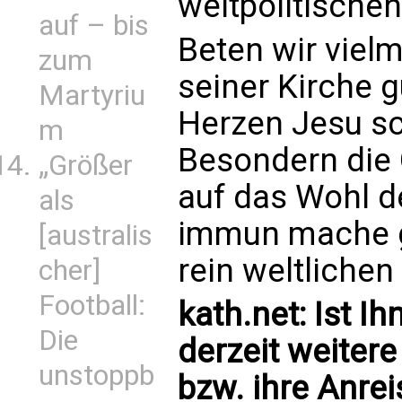
weltpolitische
auf – bis
Beten wir viel
zum
seiner Kirche 
Martyriu
Herzen Jesu sc
m
Besondern die 
„Größer
auf das Wohl d
als
immun mache 
[australis
rein weltliche
cher]
Football:
kath.net: Ist I
Die
derzeit weitere
unstoppb
bzw. ihre Anrei