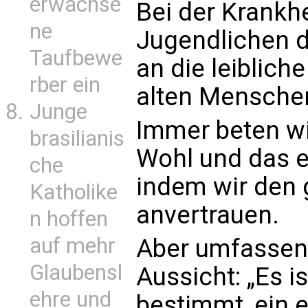
erwachse
Bei der Krankh
ne
Jugendlichen d
Taufbewe
an die leiblich
rber ein
alten Mensche
Junge
Immer beten wir
brasilianis
Wohl und das 
che
indem wir den
Katholike
anvertrauen.
n hoffen
auf mehr
Aber umfassend
Glaubensl
Aussicht: „Es 
ehre und
bestimmt, ein e