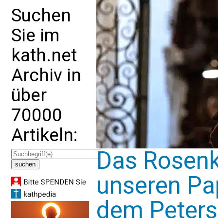
Suchen
Sie im
kath.net
Archiv in
über
70000
Artikeln:
Das Rosenk
unseren Pa
dem Peters