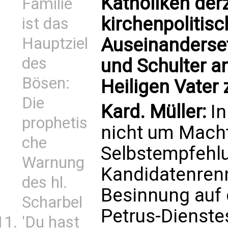
Katholiken derz
Familie
kirchenpolitis
ist das
Hauptziel
Auseinanderset
des
und Schulter an
Bösen:
Heiligen Vater 
Die
Kard. Müller:
In
prophetis
nicht um Macht
che
Selbstempfehl
Warnung
Kandidatenren
des hl.
Besinnung auf 
Scharbel
Petrus-Dienstes
'Du hast