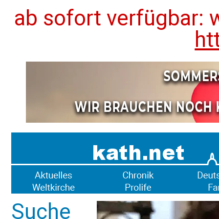
ab sofort verfügbar: 
ht
Suche