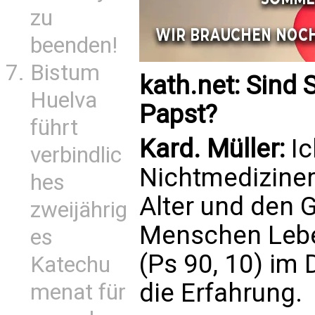
zu
beenden!
Bistum
kath.net: Sind 
Huelva
Papst?
führt
Kard. Müller:
I
verbindlic
Nichtmediziner)
hes
Alter und den 
zweijährig
Menschen Leben
es
(Ps 90, 10) im 
Katechu
die Erfahrung.
menat für