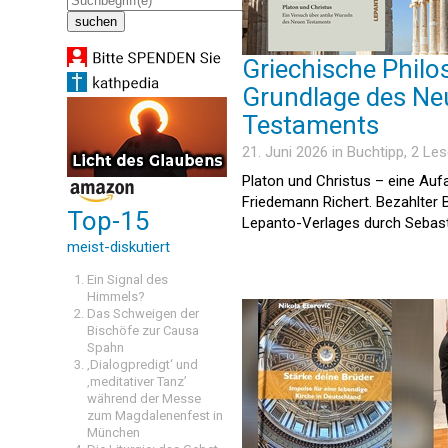
Griechische Philo
Grundlage des Ne
Testaments
21. Juni 2026 in
Buchtipp
, 2 Le
Platon und Christus – eine Auf
Friedemann Richert. Bezahlter 
Top-15
Lepanto-Verlages durch Sebasti
meist-diskutiert
Ein Signal des
Himmels?
Das Schweigen der
Bischöfe zur Causa
Spahn
‚Dialogpredigt‘ und
‚meditativer Tanz’
während der Messe
zum Magdalenenfest in
München