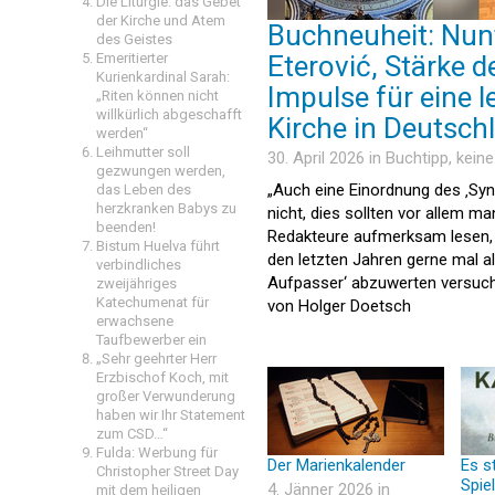
Die Liturgie: das Gebet
der Kirche und Atem
Buchneuheit: Nun
des Geistes
Emeritierter
Eterović, Stärke d
Kurienkardinal Sarah:
Impulse für eine 
„Riten können nicht
willkürlich abgeschafft
Kirche in Deutsch
werden“
Leihmutter soll
30. April 2026 in
Buchtipp
, kein
gezwungen werden,
„Auch eine Einordnung des ‚Syn
das Leben des
herzkranken Babys zu
nicht, dies sollten vor allem 
beenden!
Redakteure aufmerksam lesen, 
Bistum Huelva führt
den letzten Jahren gerne mal a
verbindliches
Aufpasser‘ abzuwerten versuch
zweijähriges
Katechumenat für
von Holger Doetsch
erwachsene
Taufbewerber ein
„Sehr geehrter Herr
Erzbischof Koch, mit
großer Verwunderung
haben wir Ihr Statement
zum CSD…“
Fulda: Werbung für
Der Marienkalender
Es s
Christopher Street Day
Spiel
4. Jänner 2026 in
mit dem heiligen