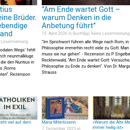
tius
"Am Ende wartet Gott –
eine Brüder.
warum Denken in die
lebendige
Anbetung führt"
land
13. April 2026 in
Buchtipp
, keine Lesermeinung
e Lesermeinung
"Im Sprichwort führen alle Wege nach Rom, in
Philosophie immerhin recht viele zu Gott. Man
odalen Wegs‘ fehlt
muss sie nur gehen" - Rezension zu P. Engelbe
manch neunmalkluge
Recktenwald, "Am Ende wartet Gott: Versuche,
die den Nuntius in
Philosophie zu Ende zu denken". Von Dr. Marg
ls ‚Roms
Strauss
ten“. Rezension
teht viel auf dem
Maria Miterlöserin
«Warum die Alte M
immer heilig ist»
7. Dezember 2025 in