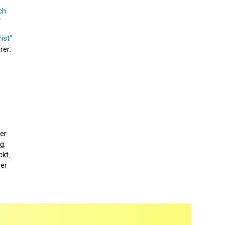
ch
r
ist“
rer:
er
g:
ckt.
er