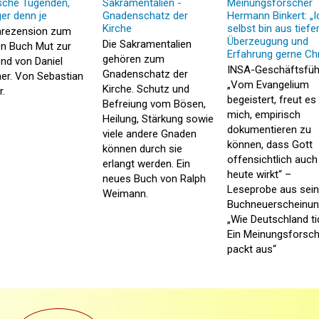
ische Tugenden,
Sakramentalien -
Meinungsforscher
ger denn je
Gnadenschatz der
Hermann Binkert: „I
Kirche
selbst bin aus tiefe
rezension zum
Überzeugung und
Die Sakramentalien
n Buch Mut zur
Erfahrung gerne Chr
gehören zum
nd von Daniel
INSA-Geschäftsfüh
Gnadenschatz der
ner. Von Sebastian
„Vom Evangelium
Kirche. Schutz und
r.
begeistert, freut es
Befreiung vom Bösen,
mich, empirisch
Heilung, Stärkung sowie
dokumentieren zu
viele andere Gnaden
können, dass Gott
können durch sie
offensichtlich auch
erlangt werden. Ein
heute wirkt“ –
neues Buch von Ralph
Leseprobe aus sein
Weimann.
Buchneuerscheinun
„Wie Deutschland ti
Ein Meinungsforsch
packt aus“