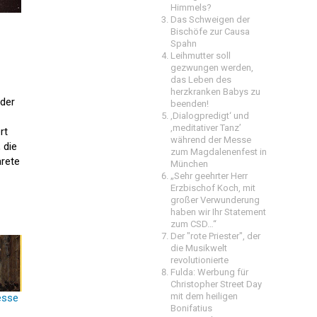
Himmels?
Das Schweigen der
Bischöfe zur Causa
Spahn
Leihmutter soll
gezwungen werden,
das Leben des
herzkranken Babys zu
 der
beenden!
‚Dialogpredigt‘ und
‚meditativer Tanz’
rt
während der Messe
 die
zum Magdalenenfest in
arete
München
„Sehr geehrter Herr
Erzbischof Koch, mit
großer Verwunderung
haben wir Ihr Statement
zum CSD…“
Der "rote Priester", der
die Musikwelt
revolutionierte
Fulda: Werbung für
Christopher Street Day
mit dem heiligen
esse
Bonifatius