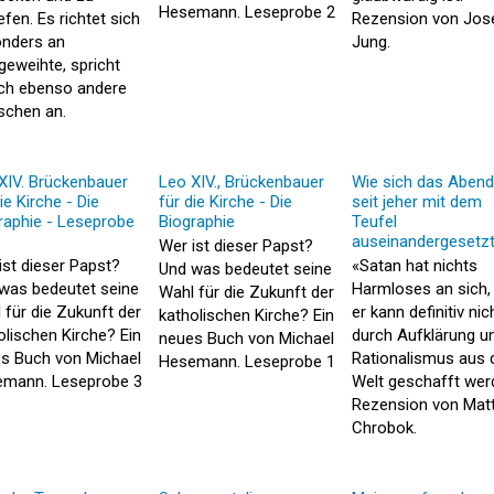
Hesemann. Leseprobe 2
efen. Es richtet sich
Rezension von Jos
nders an
Jung.
geweihte, spricht
ch ebenso andere
chen an.
XIV. Brückenbauer
Leo XIV., Brückenbauer
Wie sich das Abend
ie Kirche - Die
für die Kirche - Die
seit jeher mit dem
raphie - Leseprobe
Biographie
Teufel
auseinandergesetzt
Wer ist dieser Papst?
ist dieser Papst?
«Satan hat nichts
Und was bedeutet seine
was bedeutet seine
Harmloses an sich,
Wahl für die Zukunft der
 für die Zukunft der
er kann definitiv nic
katholischen Kirche? Ein
olischen Kirche? Ein
durch Aufklärung u
neues Buch von Michael
s Buch von Michael
Rationalismus aus 
Hesemann. Leseprobe 1
mann. Leseprobe 3
Welt geschafft wer
Rezension von Mat
Chrobok.