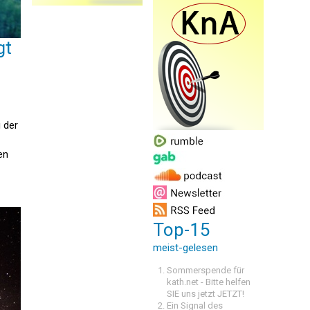
gt
 der
en
Top-15
meist-gelesen
Sommerspende für
kath.net - Bitte helfen
SIE uns jetzt JETZT!
Ein Signal des