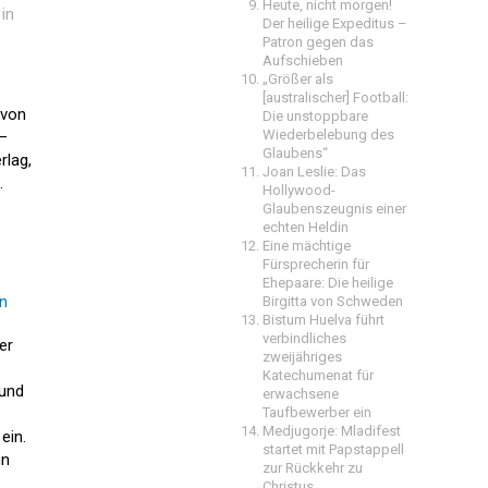
Heute, nicht morgen!
in
Der heilige Expeditus –
Patron gegen das
Aufschieben
„Größer als
[australischer] Football:
von
Die unstoppbare
Wiederbelebung des
–
Glaubens“
rlag,
Joan Leslie: Das
.
Hollywood-
Glaubenszeugnis einer
echten Heldin
Eine mächtige
Fürsprecherin für
Ehepaare: Die heilige
rn
Birgitta von Schweden
Bistum Huelva führt
verbindliches
er
zweijähriges
Katechumenat für
 und
erwachsene
Taufbewerber ein
Medjugorje: Mladifest
ein.
startet mit Papstappell
nn
zur Rückkehr zu
Christus