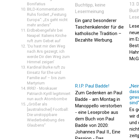
13. 
Bonifatius
Buchtipp
, keine
BILD-Kommentatorin
Buch
Lesermeinung
Ruhs fordert „Festung
Lese
Europa“: „Es geht nicht
Ein ganz besonderer
mehr anders“
Lese
Taschenkalender für die
Erdbebengefahr bei
neue
katholische Tradition –
Neapel: Italiens Kirche
im Ex
Bezahlte Werbung.
ruft zum Gebet auf
Best
'Du hast mir den Weg
nach Ars gezeigt; ich
Hahn
werde Dir den Weg zum
McGi
Himmel zeigen'
Kardinal Burke ruft zu
Einsatz für Ehe und
Familie auf – bis zum
Martyrium
R.I.P. Paul Badde!
„Nei
IRRE! - Moskauer
dass
Zum Gedenken an Paul
Patriarch Kyrill legitimiert
gewa
nun auch Atombombe
Badde - am Montag in
sind
„Größer als
Manoppello verstorben
Es g
[australischer] Football:
- eine Leseprobe aus
Die unstoppbare
wir 
dem Buch von Paul
Wiederbelebung des
und 
Badde von 2020:
Glaubens“
nicht
Johannes Paul II., Eine
zeit
Passion - Das