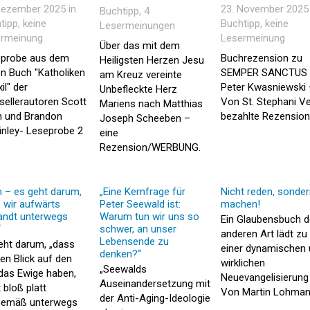
Dezember 2025 in
23. November 2025 
Buchtipp
, 4
tipp
, keine
Buchtipp
, keine
Lesermeinungen
rmeinung
Lesermeinung
Über das mit dem
probe aus dem
Buchrezension zu
Heiligsten Herzen Jesu
n Buch "Katholiken
SEMPER SANCTUS 
am Kreuz vereinte
il" der
Peter Kwasniewski 
Unbefleckte Herz
sellerautoren Scott
Von St. Stephani Ve
Mariens nach Matthias
 und Brandon
bezahlte Rezension
Joseph Scheeben –
nley- Leseprobe 2
eine
Rezension/WERBUNG.
n – es geht darum,
„Eine Kernfrage für
Nicht reden, sonde
 wir aufwärts
Peter Seewald ist:
machen!
ndt unterwegs
Warum tun wir uns so
Ein Glaubensbuch d
“
schwer, an unser
anderen Art lädt zu
Lebensende zu
eht darum, „dass
einer dynamischen
denken?“
den Blick auf den
wirklichen
„Seewalds
das Ewige haben,
Neuevangelisierung 
Auseinandersetzung mit
 bloß platt
Von Martin Lohma
der Anti-Aging-Ideologie
gemäß unterwegs