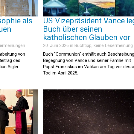
sophie als
US-Vizepräsident Vance le
uen
Buch über seinen
katholischen Glauben vor
sermeinungen
20. Juni 2026 in
Buchtipp
, keine Lesermeinung
arbeitung von
Buch "Communion" enthält auch Beschreibung
Beitrag des
Begegnung von Vance und seiner Familie mit
an Sigler.
Papst Franziskus im Vatikan am Tag vor dess
Tod im April 2025.