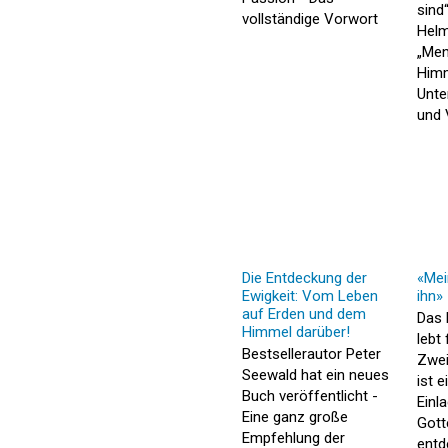
sind
vollständige Vorwort
Helm
„Men
Himm
Unte
und 
Die Entdeckung der
«Mei
Ewigkeit: Vom Leben
ihn»
auf Erden und dem
Das 
Himmel darüber!
lebt 
Bestsellerautor Peter
Zwei
Seewald hat ein neues
ist e
Buch veröffentlicht -
Einl
Eine ganz große
Gott
Empfehlung der
entd