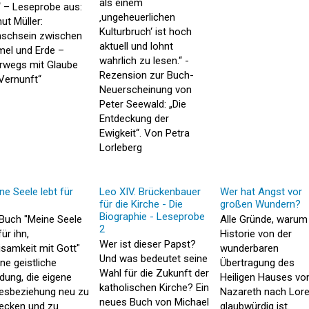
als einem
“ – Leseprobe aus:
‚ungeheuerlichen
ut Müller:
Kulturbruch‘ ist hoch
schsein zwischen
aktuell und lohnt
el und Erde –
wahrlich zu lesen.“ -
rwegs mit Glaube
Rezension zur Buch-
Vernunft“
Neuerscheinung von
Peter Seewald: „Die
Entdeckung der
Ewigkeit“. Von Petra
Lorleberg
ne Seele lebt für
Leo XIV. Brückenbauer
Wer hat Angst vor
für die Kirche - Die
großen Wundern?
Biographie - Leseprobe
Buch "Meine Seele
Alle Gründe, warum
2
für ihn,
Historie von der
Wer ist dieser Papst?
samkeit mit Gott"
wunderbaren
Und was bedeutet seine
ine geistliche
Übertragung des
Wahl für die Zukunft der
adung, die eigene
Heiligen Hauses vo
katholischen Kirche? Ein
esbeziehung neu zu
Nazareth nach Lor
neues Buch von Michael
ecken und zu
glaubwürdig ist.