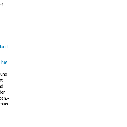
ef
land
 hat
 und
ht
nd
der
den.»
thias