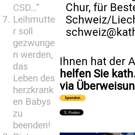
Chur, für Bes
CSD…“
Schweiz/Liec
Leihmutte
r soll
schweiz@kath
gezwunge
n werden,
Ihnen hat der A
das
helfen Sie kath
Leben des
via Überweisun
herzkrank
en Babys
zu
beenden!