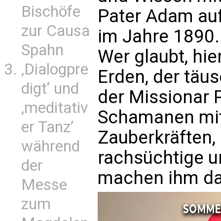
Bischöfe
Pater Adam auf
zur Causa
im Jahre 1890.
Spahn
Wer glaubt, hie
‚Dialogpre
Erden, der täu
digt‘ und
der Missionar 
‚meditativ
Schamanen mit
er Tanz’
Zauberkräften, 
während
rachsüchtige un
der
machen ihm da
Messe
zum