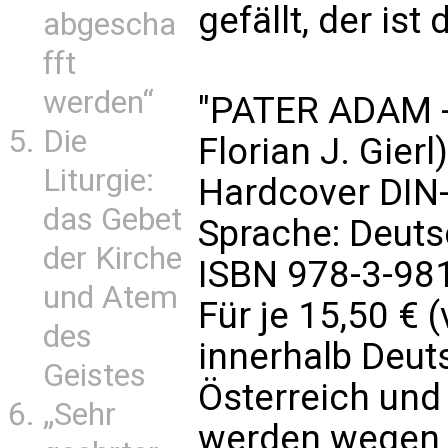
gefällt, der ist 
abgescha
fft
werden“
"PATER ADAM -
Die
Florian J. Gierl)
Liturgie:
Hardcover DIN-
das Gebet
Sprache: Deut
der Kirche
ISBN 978-3-98
und Atem
Für je 15,50 € 
des
innerhalb Deuts
Geistes
Österreich und
„Sehr
werden wegen d