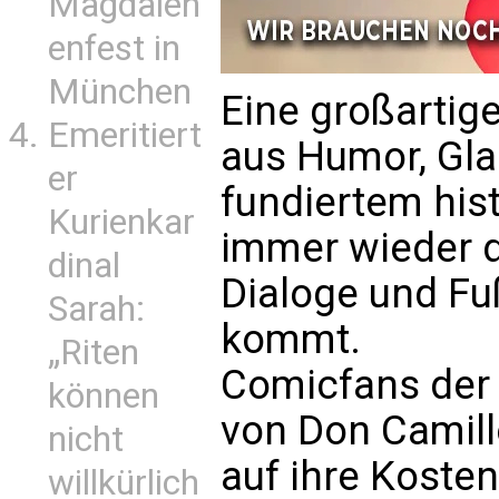
Magdalen
enfest in
München
Eine großarti
Emeritiert
aus Humor, Gla
er
fundiertem his
Kurienkar
immer wieder 
dinal
Dialoge und F
Sarah:
kommt.
„Riten
Comicfans der 
können
von Don Camil
nicht
auf ihre Koste
willkürlich