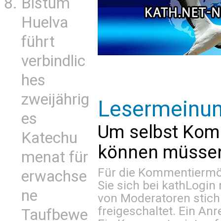
Bistum
Huelva
führt
verbindlic
hes
zweijährig
Lesermeinu
es
Um selbst Kom
Katechu
können müssen 
menat für
Für die Kommentiermög
erwachse
Sie sich bei
kathLogin 
ne
von Moderatoren stich
freigeschaltet. Ein Anr
Taufbewe