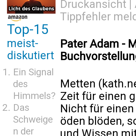
Druckansicht
|
Tippfehler mel
Top-15
meist-
Pater Adam - M
diskutiert
Buchvorstellung
Ein Signal
Metten (kath.n
des
Zeit für einen 
Himmels?
Das
Nicht für einen
Schweige
öden blöden, so
n der
und Wissen mite