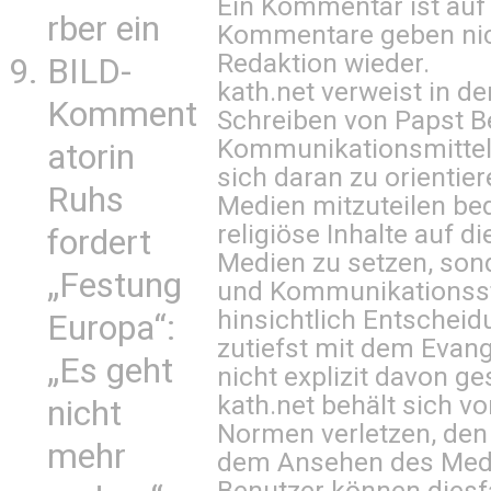
Ein Kommentar ist auf
rber ein
Kommentare geben nic
Redaktion wieder.
BILD-
kath.net verweist in
Komment
Schreiben von Papst B
Kommunikationsmittel 
atorin
sich daran zu orientie
Ruhs
Medien mitzuteilen be
religiöse Inhalte auf 
fordert
Medien zu setzen, sond
„Festung
und Kommunikationsst
hinsichtlich Entscheid
Europa“:
zutiefst mit dem Eva
„Es geht
nicht explizit davon ge
kath.net behält sich v
nicht
Normen verletzen, den
mehr
dem Ansehen des Mediu
Benutzer können diesfa