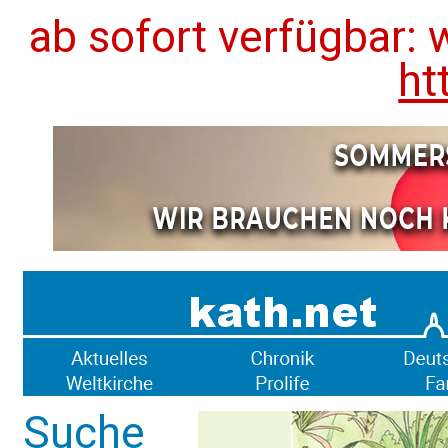
ab sofort verfügbar: 
ht
Suche