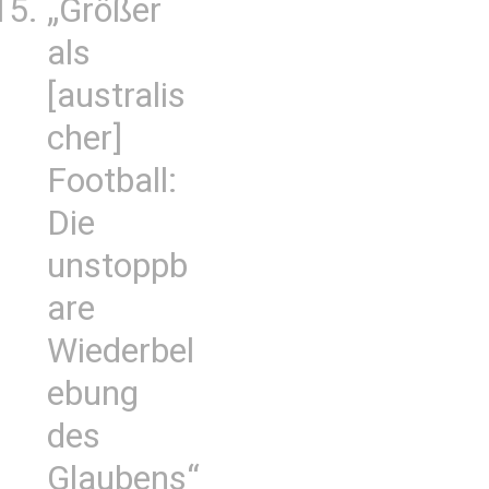
„Größer
als
[australis
cher]
Football:
Die
unstoppb
are
Wiederbel
ebung
des
Glaubens“