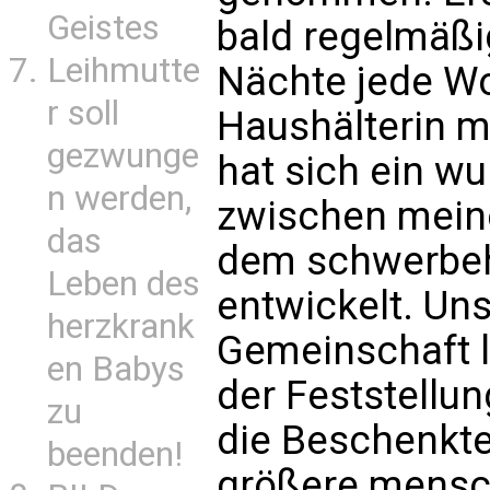
Geistes
bald regelmäßi
Leihmutte
Nächte jede W
r soll
Haushälterin m
gezwunge
hat sich ein w
n werden,
zwischen meine
das
dem schwerbe
Leben des
entwickelt. Un
herzkrank
Gemeinschaft l
en Babys
der Feststellu
zu
die Beschenkte
beenden!
größere mensch