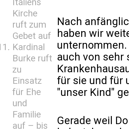
Italiens
Kirche
Nach anfänglic
ruft zum
haben wir weite
Gebet auf
unternommen. M
Kardinal
auch von sehr
Burke ruft
Krankenhausau
zu
für sie und für 
Einsatz
"unser Kind" g
für Ehe
und
Familie
Gerade weil Do
auf – bis