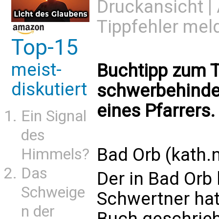
Druckansicht
|
Tippfehler mel
Top-15
meist-
Buchtipp zum 
diskutiert
schwerbehinde
eines Pfarrers.
Ein Signal
des
Bad Orb (kath.n
Himmels?
Das
Der in Bad Orb 
Schweige
Schwertner hat
n der
Buch geschrieb