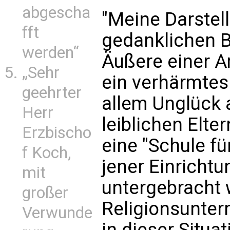
abgescha
"Meine Darstel
fft
gedanklichen B
werden“
Äußere einer A
„Sehr
ein verhärmtes
geehrter
allem Unglück 
Herr
leiblichen Elte
Erzbischo
eine "Schule fü
f Koch,
jener Einrichtu
mit
untergebracht 
großer
Religionsunter
Verwunde
in dieser Situa