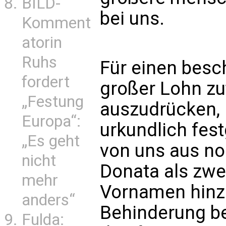
BILD-
bei uns.
Komment
atorin
Ruhs
Für einen besc
fordert
großer Lohn zu
„Festung
auszudrücken, 
Europa“:
urkundlich fes
„Es geht
von uns aus 
nicht
Donata als zwei
mehr
Vornamen hinz
anders“
Behinderung be
Fulda: