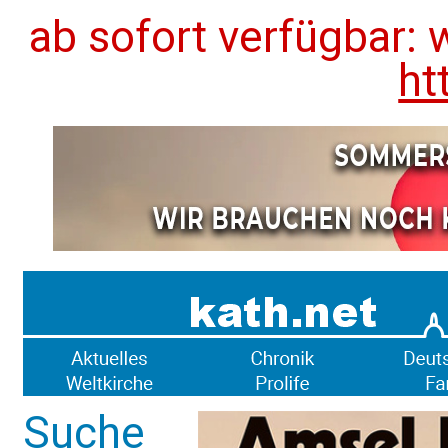
ab sofort verfügbar: 
ht
Suche