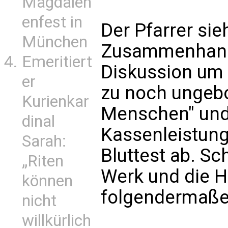
Magdalen
enfest in
Der Pfarrer sie
München
Zusammenhang 
Emeritiert
Diskussion um d
er
zu noch ungeb
Kurienkar
Menschen" und
dinal
Kassenleistung
Sarah:
Bluttest ab. Sc
„Riten
Werk und die H
können
folgendermaße
nicht
willkürlich