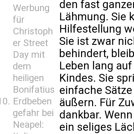
den fast ganze
Werbung
Lähmung. Sie 
für
Hilfestellung 
Christoph
Sie ist zwar ni
er Street
behindert, blei
Day mit
Leben lang auf
dem
Kindes. Sie spr
heiligen
einfache Sätz
Bonifatius
Erdbeben
äußern. Für Zu
gefahr bei
dankbar. Wenn i
Neapel:
ein seliges Läc