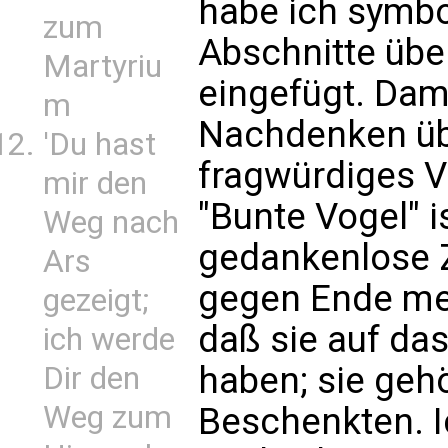
habe ich symbo
zum
Abschnitte übe
Martyriu
eingefügt. Dami
m
Nachdenken üb
'Du hast
fragwürdiges V
mir den
"Bunte Vogel" i
Weg nach
gedankenlose 
Ars
gegen Ende me
gezeigt;
daß sie auf das
ich werde
haben; sie geh
Dir den
Weg zum
Beschenkten. I