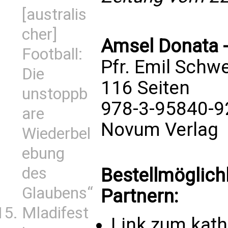
[australis
cher]
Amsel Donata -
Football:
Pfr. Emil Schw
Die
116 Seiten
unstoppb
978-3-95840-9
are
Novum Verlag
Wiederbel
ebung
des
Bestellmöglich
Glaubens“
Partnern:
Mladifest
Link zum kat