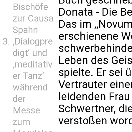
Bischöfe
Donata - Die Be
zur Causa
Das im ,,Novu
Spahn
erschienene We
‚Dialogpre
schwerbehinde
digt‘ und
Leben des Geis
‚meditativ
spielte. Er sei
er Tanz’
Vertrauter eine
während
leidenden Frau
der
Schwertner, die
Messe
verstoßen word
zum