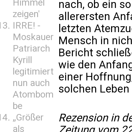
Himmel
nach, ob ein s
zeigen'
allerersten An
IRRE! -
letzten Atemz
Moskauer
Mensch in nich
Patriarch
Bericht schlie
Kyrill
wie den Anfang
legitimiert
einer Hoffnung
nun auch
solchen Leben S
Atombom
be
Rezension in d
„Größer
Zeitung vom 2
als