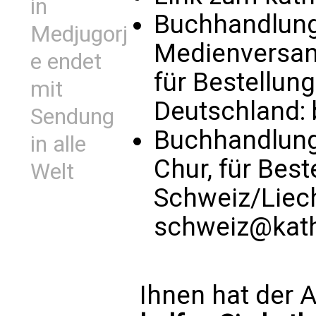
in
Buchhandlung 
Medjugorj
Medienversand
e endet
für Bestellun
mit
Deutschland:
Sendung
Buchhandlung
in alle
Chur, für Bes
Welt
Schweiz/Liec
schweiz@kath
Ihnen hat der A