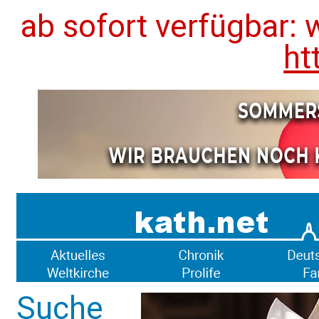
ab sofort verfügbar: 
ht
Suche