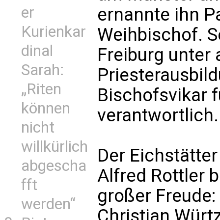
er
ernannte ihn P
Kurienkar
Weihbischof. S
dinal
Freiburg unter
Sarah:
Priesterausbil
„Riten
Bischofsvikar 
können
verantwortlich.
nicht
willkürlich
Der Eichstätte
abgescha
Alfred Rottler 
fft
großer Freude:
werden“
Christian Würt