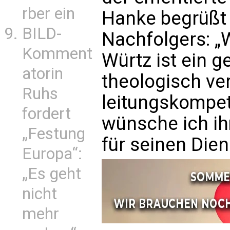
rber ein
Hanke begrüßt 
BILD-
Nachfolgers: „
Komment
Würtz ist ein ge
atorin
theologisch ver
Ruhs
leitungskompet
fordert
wünsche ich ih
„Festung
für seinen Dien
Europa“:
„Es geht
nicht
mehr