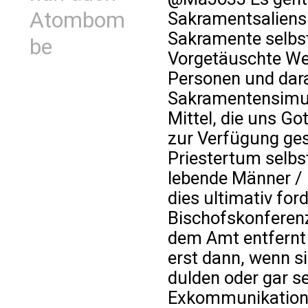
Atombom
Sakramentsaliens
Sakramente selbst,
be
Vorgetäuschte We
Personen und dar
Sakramentensimula
Mittel, die uns Go
zur Verfügung ges
Priestertum selbs
lebende Männer / "
dies ultimativ fo
Bischofskonferenz
dem Amt entfernt
erst dann, wenn si
dulden oder gar 
Exkommunikation