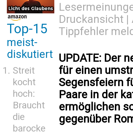
Lesermeinung
Druckansicht
|
Top-15
Tippfehler mel
meist-
diskutiert
UPDATE: Der n
für einen umstri
Streit
Segensfeiern f
kocht
hoch:
Paare in der k
Braucht
ermöglichen sol
die
gegenüber Rom 
barocke