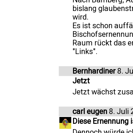
bislang glaubenst
wird.
Es ist schon auffäl
Bischofsernennun
Raum rückt das e
"Links".
Bernhardiner
8. Ju
Jetzt
Jetzt wächst zus
carl eugen
8. Juli
Diese Ernennung i
Dennoch würde ich