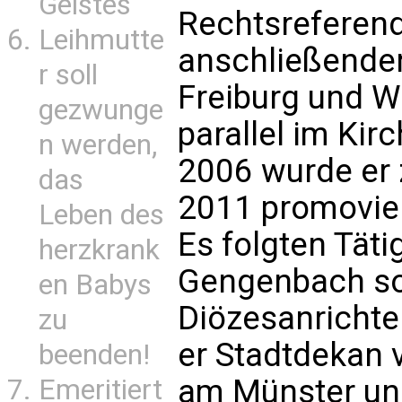
Geistes
Rechtsreferend
Leihmutte
anschließende
r soll
Freiburg und W
gezwunge
parallel im Kirch
n werden,
2006 wurde er 
das
2011 promovier
Leben des
Es folgten Tätig
herzkrank
Gengenbach so
en Babys
Diözesanrichte
zu
er Stadtdekan 
beenden!
am Münster un
Emeritiert