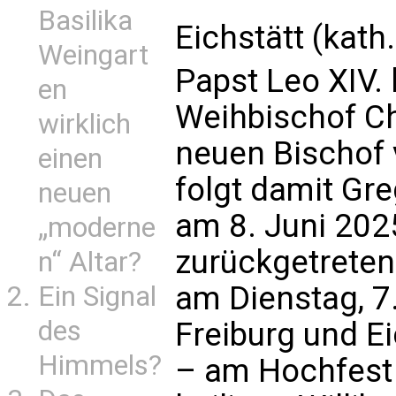
Basilika
Eichstätt (kath
Weingart
Papst Leo XIV. 
en
Weihbischof Ch
wirklich
neuen Bischof 
einen
folgt damit Gr
neuen
am 8. Juni 20
„moderne
zurückgetreten
n“ Altar?
am Dienstag, 7.
Ein Signal
des
Freiburg und E
Himmels?
– am Hochfest