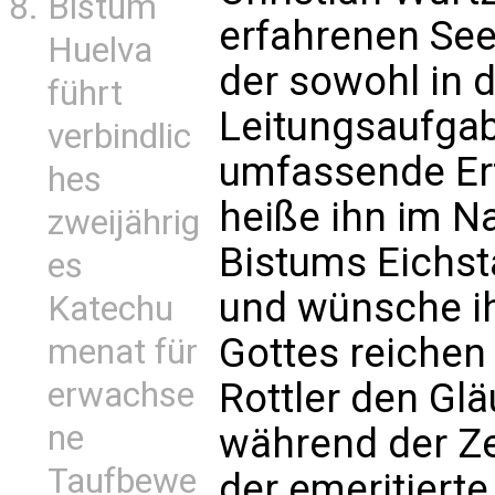
Bistum
erfahrenen See
Huelva
der sowohl in d
führt
Leitungsaufgab
verbindlic
umfassende Erf
hes
heiße ihn im 
zweijährig
Bistums Eichst
es
und wünsche ih
Katechu
Gottes reichen
menat für
erwachse
Rottler den Glä
ne
während der Ze
Taufbewe
der emeritiert