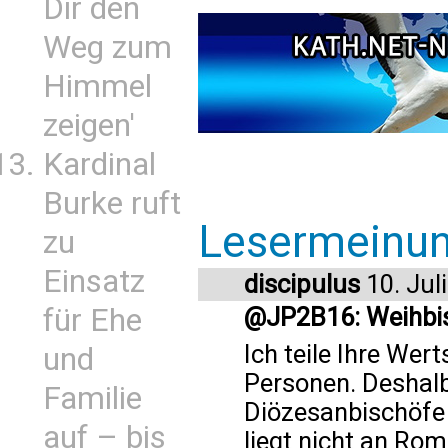
Dir den
Weg zum
Himmel
zeigen'
Kardinal
Burke ruft
Lesermeinu
zu
Einsatz
discipulus
10. Jul
für Ehe
@JP2B16: Weihbi
Ich teile Ihre Wer
und
Personen. Deshalb
Familie
Diözesanbischöfe 
auf – bis
liegt nicht an Rom