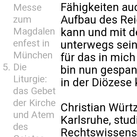
Fähigkeiten auc
Messe
Aufbau des Rei
zum
Magdalen
kann und mit 
enfest in
unterwegs sein
München
für das in mic
Die
bin nun gespan
Liturgie:
in der Diözese
das Gebet
der Kirche
Christian Würt
und Atem
Karlsruhe, stud
des
Rechtswissens