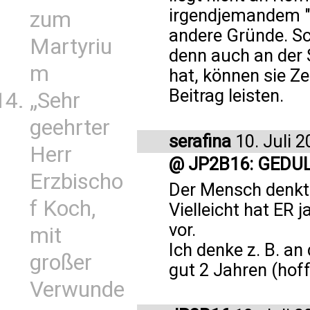
irgendjemandem "z
zum
andere Gründe. Sch
Martyriu
denn auch an der S
m
hat, können sie Z
Beitrag leisten.
„Sehr
geehrter
serafina
10. Juli 
Herr
@ JP2B16: GEDU
Erzbischo
Der Mensch denkt 
f Koch,
Vielleicht hat ER
vor.
mit
Ich denke z. B. an
großer
gut 2 Jahren (hoff
Verwunde