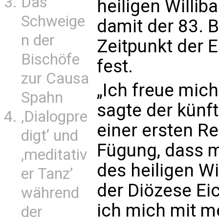
Das
heiligen Williba
Schweige
damit der 83. B
n der
Zeitpunkt der 
Bischöfe
fest.
zur Causa
„Ich freue mic
Spahn
sagte der künft
‚Dialogpre
einer ersten Re
digt‘ und
Fügung, dass 
‚meditativ
des heiligen Wi
er Tanz’
der Diözese Eic
während
ich mich mit m
der