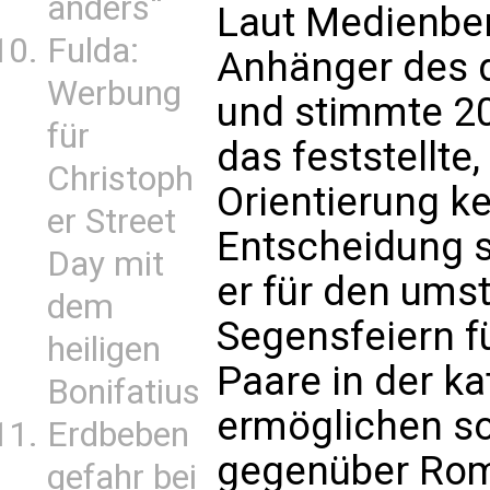
anders“
Laut Medienberi
Fulda:
Anhänger des 
Werbung
und stimmte 20
für
das feststellt
Christoph
Orientierung k
er Street
Entscheidung s
Day mit
er für den umstr
dem
Segensfeiern f
heiligen
Paare in der k
Bonifatius
ermöglichen sol
Erdbeben
gegenüber Rom 
gefahr bei