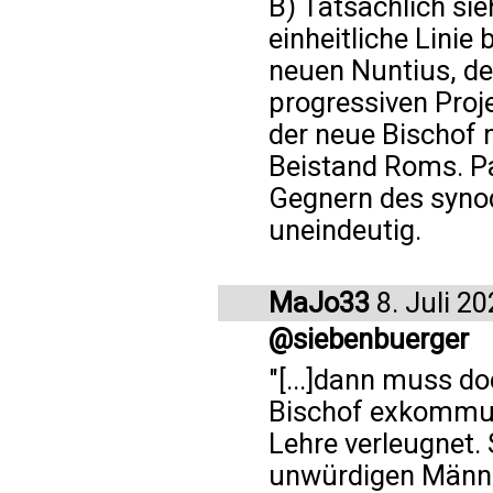
B) Tatsächlich sie
einheitliche Linie
neuen Nuntius, de
progressiven Proj
der neue Bischof 
Beistand Roms. Pa
Gegnern des synod
uneindeutig.
MaJo33
8. Juli 2
@siebenbuerger
"[...]dann muss do
Bischof exkommuni
Lehre verleugnet.
unwürdigen Männer