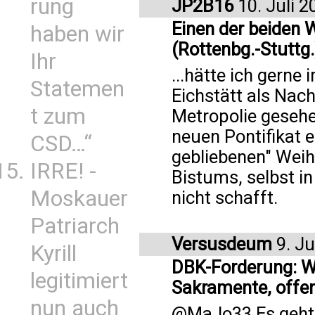
rung
JP2B16
10. Juli 2
Einen der beiden
haben wir
(Rottenbg.-Stuttg.
Ihr
...hätte ich gern
Statemen
Eichstätt als Nach
t zum
Metropolie gesehe
neuen Pontifikat e
CSD…“
gebliebenen" Weih
IRRE! -
Bistums, selbst in
Moskauer
nicht schafft.
Patriarch
Versusdeum
9. Ju
Kyrill
DBK-Forderung: We
legitimiert
Sakramente, offen
nun auch
@MaJo33 Es geht