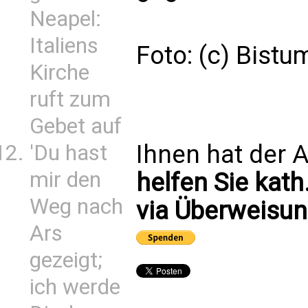
Neapel:
Italiens
Foto: (c) Bistu
Kirche
ruft zum
Gebet auf
Ihnen hat der A
'Du hast
mir den
helfen Sie kath
Weg nach
via Überweisun
Ars
gezeigt;
ich werde