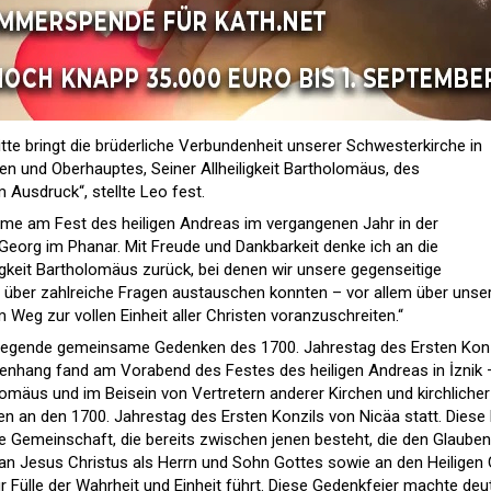
tte bringt die brüderliche Verbundenheit unserer Schwesterkirche in
en und Oberhauptes, Seiner Allheiligkeit Bartholomäus, des
Ausdruck“, stellte Leo fest.
hme am Fest des heiligen Andreas im vergangenen Jahr in der
 Georg im Phanar. Mit Freude und Dankbarkeit denke ich an die
igkeit Bartholomäus zurück, bei denen wir unsere gegenseitige
 über zahlreiche Fragen austauschen konnten – vor allem über unse
g zur vollen Einheit aller Christen voranzuschreiten.“
ewegende gemeinsame Gedenken des 1700. Jahrestag des Ersten Konz
nhang fand am Vorabend des Festes des heiligen Andreas in İznik 
lomäus und im Beisein von Vertretern anderer Kirchen und kirchlicher
an den 1700. Jahrestag des Ersten Konzils von Nicäa statt. Diese 
ie Gemeinschaft, die bereits zwischen jenen besteht, die den Glauben
nd an Jesus Christus als Herrn und Sohn Gottes sowie an den Heiligen 
r Fülle der Wahrheit und Einheit führt. Diese Gedenkfeier machte deut