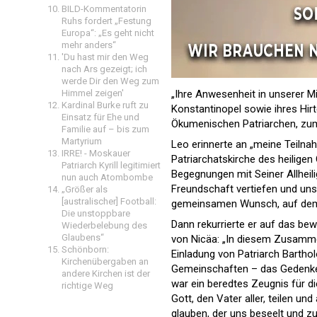
BILD-Kommentatorin
Ruhs fordert „Festung
Europa“: „Es geht nicht
mehr anders“
'Du hast mir den Weg
nach Ars gezeigt; ich
werde Dir den Weg zum
Himmel zeigen'
„Ihre Anwesenheit in unserer Mi
Kardinal Burke ruft zu
Konstantinopel sowie ihres Hirt
Einsatz für Ehe und
Ökumenischen Patriarchen, zum 
Familie auf – bis zum
Martyrium
Leo erinnerte an „meine Teilna
IRRE! - Moskauer
Patriarchatskirche des heiligen
Patriarch Kyrill legitimiert
Begegnungen mit Seiner Allheil
nun auch Atombombe
Freundschaft vertiefen und uns
„Größer als
[australischer] Football:
gemeinsamen Wunsch, auf dem We
Die unstoppbare
Dann rekurrierte er auf das b
Wiederbelebung des
Glaubens“
von Nicäa: „In diesem Zusamme
Schönborn:
Einladung von Patriarch Bartho
Kirchenübergaben an
Gemeinschaften – das Gedenken 
andere Kirchen ist der
war ein beredtes Zeugnis für d
richtige Weg
Gott, den Vater aller, teilen u
glauben, der uns beseelt und zu