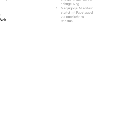
richtige Weg
Medjugorje: Mladifest
,
startet mit Papstappell
r
zur Rückkehr zu
Welt
Christus