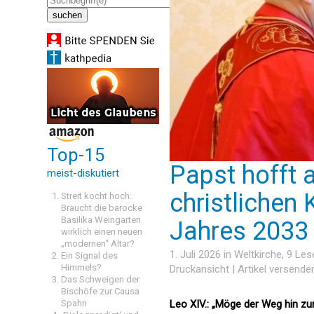
Top-15
Papst hofft 
meist-diskutiert
christlichen 
Streit kocht hoch:
Braucht die barocke
Basilika Weingarten
Jahres 2033
wirklich einen neuen
„modernen“ Altar?
1. Juli 2026 in
Weltkirche
, 9 Le
Ein Signal des
Himmels?
Druckansicht
|
Artikel versende
Das Schweigen der
Bischöfe zur Causa
Spahn
Leo XIV.: „Möge der Weg hin zu