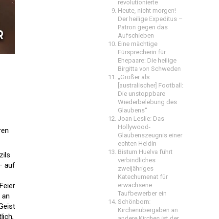
revolutionierte
Heute, nicht morgen!
Der heilige Expeditus –
Patron gegen das
Aufschieben
Eine mächtige
Fürsprecherin für
Ehepaare: Die heilige
Birgitta von Schweden
„Größer als
[australischer] Football:
Die unstoppbare
Wiederbelebung des
Glaubens“
Joan Leslie: Das
Hollywood-
ren
Glaubenszeugnis einer
echten Heldin
Bistum Huelva führt
ils
verbindliches
– auf
zweijähriges
Katechumenat für
Feier
erwachsene
Taufbewerber ein
 an
Schönborn:
Geist
Kirchenübergaben an
lich,
andere Kirchen ist der