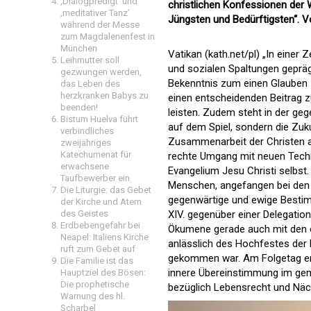
‚Dialogpredigt‘ und
christlichen Konfessionen der 
‚meditativer Tanz’
Jüngsten und Bedürftigsten“. V
während der Messe
zum Magdalenenfest in
München
Vatikan (kath.net/pl) „In einer 
Leihmutter soll
und sozialen Spaltungen geprägt
gezwungen werden,
Bekenntnis zum einen Glauben 
das Leben des
herzkranken Babys zu
einen entscheidenden Beitrag 
beenden!
leisten. Zudem steht in der geg
Bistum Huelva führt
auf dem Spiel, sondern die Zuku
verbindliches
Zusammenarbeit der Christen a
zweijähriges
Katechumenat für
rechte Umgang mit neuen Techn
erwachsene
Evangelium Jesu Christi selbst
Taufbewerber ein
Menschen, angefangen bei den J
Die Liturgie: das Gebet
gegenwärtige und ewige Bestimm
der Kirche und Atem
des Geistes
XIV. gegenüber einer Delegatio
Erdbebengefahr bei
Ökumene gerade auch mit den or
Neapel: Italiens Kirche
anlässlich des Hochfestes der H
ruft zum Gebet auf
gekommen war. Am Folgetag empf
Die Familie ist das
innere Übereinstimmung im ge
Hauptziel des Bösen:
Die prophetische
bezüglich Lebensrecht und Näc
Warnung des hl.
Scharbel