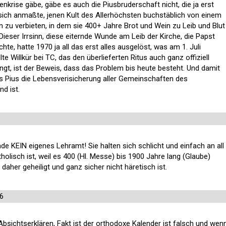
nkrise gäbe, gäbe es auch die Piusbruderschaft nicht, die ja erst
 sich anmaßte, jenen Kult des Allerhöchsten buchstäblich von einem
 zu verbieten, in dem sie 400+ Jahre Brot und Wein zu Leib und Blut
 Dieser Irrsinn, diese eiternde Wunde am Leib der Kirche, die Papst
hte, hatte 1970 ja all das erst alles ausgelöst, was am 1. Juli
lte Willkür bei TC, das den überlieferten Ritus auch ganz offiziell
ngt, ist der Beweis, dass das Problem bis heute besteht. Und damit
ss Pius die Lebensverisicherung aller Gemeinschaften des
nd ist.
6
de KEIN eigenes Lehramt! Sie halten sich schlicht und einfach an all
holisch ist, weil es 400 (Hl. Messe) bis 1900 Jahre lang (Glaube)
 daher geheiligt und ganz sicher nicht häretisch ist.
26
Absichtserklären, Fakt ist der orthodoxe Kalender ist falsch und wen