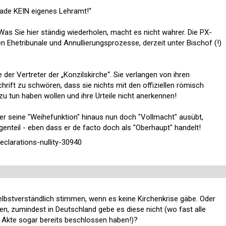
rade KEIN eigenes Lehramt!“
as Sie hier ständig wiederholen, macht es nicht wahrer. Die PX-
n Ehetribunale und Annullierungsprozesse, derzeit unter Bischof (!)
e der Vertreter der „Konzilskirche“. Sie verlangen von ihren
chrift zu schwören, dass sie nichts mit den offiziellen römisch
u tun haben wollen und ihre Urteile nicht anerkennen!
er seine "Weihefunktion" hinaus nun doch "Vollmacht" ausübt,
enteil - eben dass er de facto doch als "Oberhaupt" handelt!
clarations-nullity-30940
6
lbstverständlich stimmen, wenn es keine Kirchenkrise gäbe. Oder
en, zumindest in Deutschland gebe es diese nicht (wo fast alle
 Akte sogar bereits beschlossen haben!)?