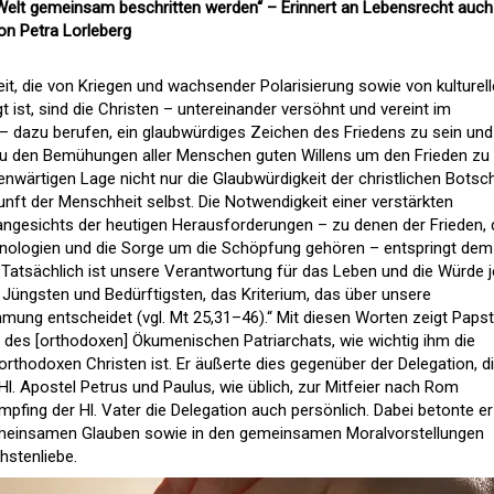
Welt gemeinsam beschritten werden“ – Erinnert an Lebensrecht auch
on Petra Lorleberg
Zeit, die von Kriegen und wachsender Polarisierung sowie von kulturel
 ist, sind die Christen – untereinander versöhnt und vereint im
– dazu berufen, ein glaubwürdiges Zeichen des Friedens zu sein und
zu den Bemühungen aller Menschen guten Willens um den Frieden zu
enwärtigen Lage nicht nur die Glaubwürdigkeit der christlichen Botsc
nft der Menschheit selbst. Die Notwendigkeit einer verstärkten
ngesichts der heutigen Herausforderungen – zu denen der Frieden, 
ologien und die Sorge um die Schöpfung gehören – entspringt dem
. Tatsächlich ist unsere Verantwortung für das Leben und die Würde 
üngsten und Bedürftigsten, das Kriterium, das über unsere
ung entscheidet (vgl. Mt 25,31–46).“ Mit diesen Worten zeigt Paps
n des [orthodoxen] Ökumenischen Patriarchats, wie wichtig ihm die
thodoxen Christen ist. Er äußerte dies gegenüber der Delegation, d
l. Apostel Petrus und Paulus, wie üblich, zur Mitfeier nach Rom
ing der Hl. Vater die Delegation auch persönlich. Dabei betonte er
meinsamen Glauben sowie in den gemeinsamen Moralvorstellungen
hstenliebe.