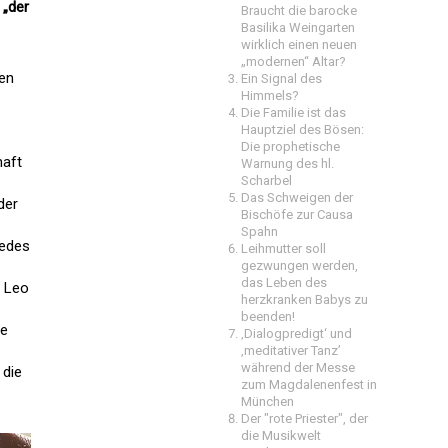
 „der
Braucht die barocke
Basilika Weingarten
wirklich einen neuen
„modernen“ Altar?
len
Ein Signal des
Himmels?
Die Familie ist das
Hauptziel des Bösen:
Die prophetische
haft
Warnung des hl.
Scharbel
Das Schweigen der
der
Bischöfe zur Causa
Spahn
jedes
Leihmutter soll
gezwungen werden,
das Leben des
t Leo
herzkranken Babys zu
beenden!
ie
‚Dialogpredigt‘ und
‚meditativer Tanz’
während der Messe
 die
zum Magdalenenfest in
München
Der "rote Priester", der
die Musikwelt