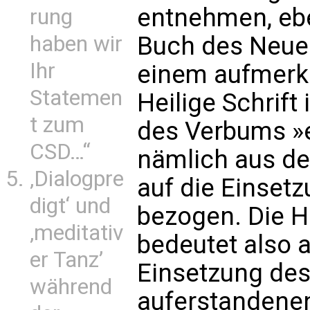
entnehmen, eb
rung
haben wir
Buch des Neue
Ihr
einem aufmerk
Statemen
Heilige Schrif
t zum
des Verbums 
CSD…“
nämlich aus de
‚Dialogpre
auf die Einset
digt‘ und
bezogen. Die H
‚meditativ
bedeutet also a
er Tanz’
Einsetzung des
während
auferstandene