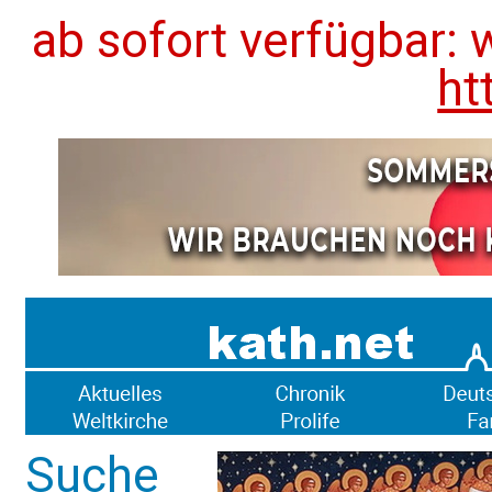
ab sofort verfügbar: 
ht
Suche