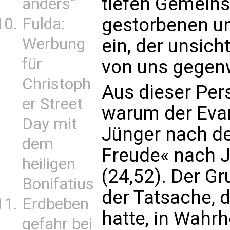
tiefen Gemeins
anders“
gestorbenen u
Fulda:
Werbung
ein, der unsich
für
von uns gegenw
Christoph
Aus dieser Pers
er Street
warum der Evan
Day mit
Jünger nach de
dem
Freude« nach 
heiligen
(24,52). Der Gr
Bonifatius
der Tatsache, 
Erdbeben
hatte, in Wahrh
gefahr bei