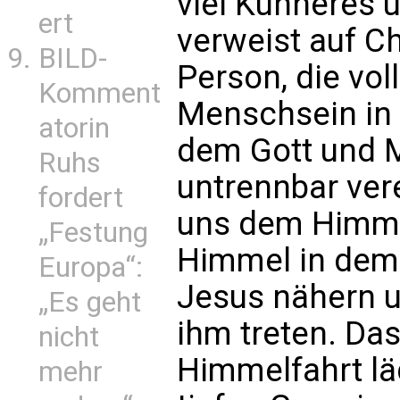
viel Kühneres 
ert
verweist auf Ch
BILD-
Person, die vol
Komment
Menschsein in s
atorin
dem Gott und 
Ruhs
untrennbar vere
fordert
uns dem Himmel,
„Festung
Himmel in dem 
Europa“:
Jesus nähern u
„Es geht
ihm treten. Das
nicht
Himmelfahrt lä
mehr