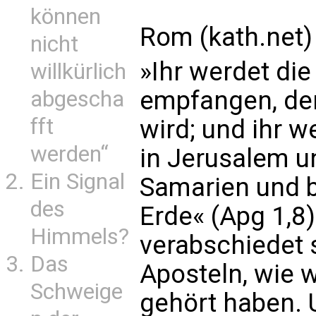
können
Rom (kath.net)
nicht
»Ihr werdet die
willkürlich
empfangen, de
abgescha
fft
wird; und ihr 
werden“
in Jerusalem u
Ein Signal
Samarien und b
des
Erde« (Apg 1,8
Himmels?
verabschiedet 
Das
Aposteln, wie w
Schweige
gehört haben. U