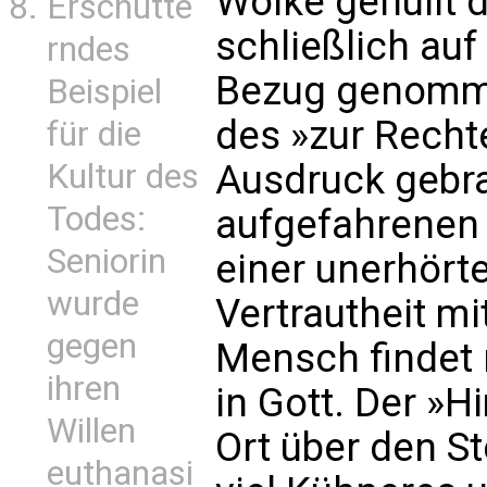
Wolke gehüllt d
Erschütte
schließlich au
rndes
Bezug genomme
Beispiel
des »zur Recht
für die
Kultur des
Ausdruck gebr
Todes:
aufgefahrenen 
Seniorin
einer unerhört
wurde
Vertrautheit mi
gegen
Mensch findet
ihren
in Gott. Der »
Willen
Ort über den S
euthanasi