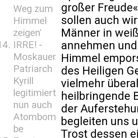
großer Freude«
Weg zum
sollen auch wir
Himmel
Männer in wei
zeigen'
annehmen und 
IRRE! -
Moskauer
Himmel empors
Patriarch
des Heiligen G
Kyrill
vielmehr übera
legitimiert
heilbringende 
nun auch
der Auferstehu
Atombom
begleiten uns 
be
Trost dessen e