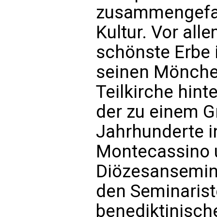
zusammengefaßt
Kultur. Vor all
schönste Erbe i
seinen Mönchen
Teilkirche hint
der zu einem G
Jahrhunderte i
Montecassino 
Diözesansemina
den Seminariste
benediktinisch