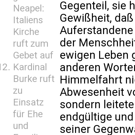
Gegenteil, sie
Neapel:
Gewißheit, daß
Italiens
Auferstandene 
Kirche
der Menschheit
ruft zum
ewigen Leben g
Gebet auf
anderen Worten
Kardinal
Burke ruft
Himmelfahrt ni
zu
Abwesenheit vo
Einsatz
sondern leitete
für Ehe
endgültige und
und
seiner Gegenwa