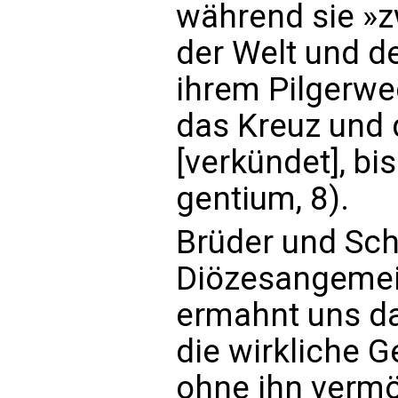
während sie »
der Welt und d
ihrem Pilgerweg
das Kreuz und 
[verkündet], b
gentium, 8).
Brüder und Sch
Diözesangemei
ermahnt uns da
die wirkliche 
ohne ihn verm