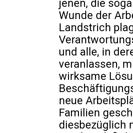
jenen, die sog
Wunde der Arbei
Landstrich plag
Verantwortungs
und alle, in de
veranlassen, mi
wirksame Lösun
Beschäftigungs
neue Arbeitspl
Familien gesch
diesbezüglich 