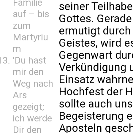
Familie
seiner Teilhab
auf – bis
Gottes. Gerade
zum
ermutigt durch 
Martyriu
Geistes, wird 
m
Gegenwart durc
'Du hast
Verkündigung 
mir den
Einsatz wahrn
Weg nach
Hochfest der H
Ars
sollte auch un
gezeigt;
Begeisterung e
ich werde
Aposteln gesch
Dir den