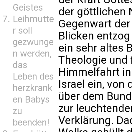
Geistes
der göttlichen 
Leihmutte
Gegenwart der 
r soll
Blicken entzog «
gezwunge
ein sehr altes 
n werden,
Theologie und f
das
Himmelfahrt in
Leben des
Israel ein, von
herzkrank
über dem Bunde
en Babys
zur leuchtende
zu
Verklärung. Dad
beenden!