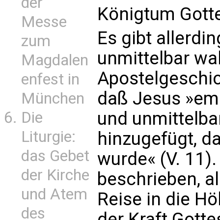
der
Königtum Gotte
Messe
Es gibt allerdin
zum
unmittelbar wa
Magdalen
Apostelgeschic
enfest in
daß Jesus »emp
München
und unmittelba
Die
Liturgie:
hinzugefügt, 
das Gebet
wurde« (V. 11).
der Kirche
beschrieben, a
und Atem
Reise in die Hö
des
der Kraft Gotte