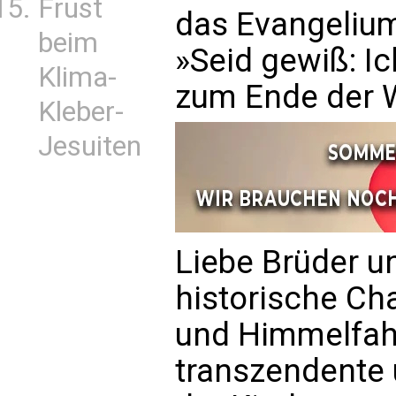
Frust
das Evangelium
beim
»Seid gewiß: Ic
Klima-
zum Ende der W
Kleber-
Jesuiten
Liebe Brüder u
historische Ch
und Himmelfahrt
transzendente 