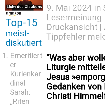
9. Mai 2024 in
Lesermeinung
Top-15
Druckansicht
|
meist-
Tippfehler mel
diskutiert
Emeritiert
"Was aber wolle
er
Liturgie mittei
Kurienkar
Jesus »emporg
dinal
Gedanken von B
Sarah:
Christi Himmel
„Riten