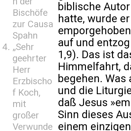
n der
biblische Autor
Bischöfe
hatte, wurde er
zur Causa
emporgehoben,
Spahn
auf und entzog 
„Sehr
1,9). Das ist d
geehrter
Himmelfahrt, da
Herr
begehen. Was a
Erzbischo
und die Liturgi
f Koch,
daß Jesus »em
mit
Sinn dieses Aus
großer
einem einzigen
Verwunde