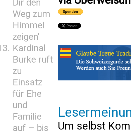
via Überweisun
Dir den
Weg zum
Himmel
zeigen'
Kardinal
Burke ruft
zu
Einsatz
für Ehe
und
Lesermeinu
Familie
Um selbst Kom
auf – bis