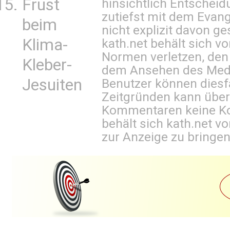
Frust
hinsichtlich Entscheid
zutiefst mit dem Eva
beim
nicht explizit davon ge
Klima-
kath.net behält sich v
Normen verletzen, den
Kleber-
dem Ansehen des Mediu
Jesuiten
Benutzer können diesfa
Zeitgründen kann über
Kommentaren keine Ko
behält sich kath.net vo
zur Anzeige zu bringen