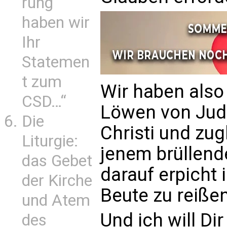
rung
haben wir
Ihr
Statemen
t zum
Wir haben also 
CSD…“
Löwen von Juda,
Die
Christi und zug
Liturgie:
jenem brüllend
das Gebet
darauf erpicht 
der Kirche
Beute zu reißen
und Atem
Und ich will Di
des