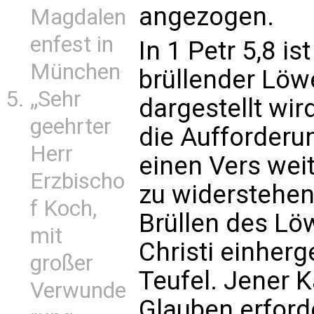
angezogen.
Magdalen
enfest in
In 1 Petr 5,8 is
München
brüllender Löwe
„Sehr
dargestellt wir
geehrter
die Aufforderu
Herr
einen Vers wei
Erzbischo
zu widerstehen
f Koch,
Brüllen des Lö
mit
Christi einher
großer
Teufel. Jener 
Verwunde
Glauben erford