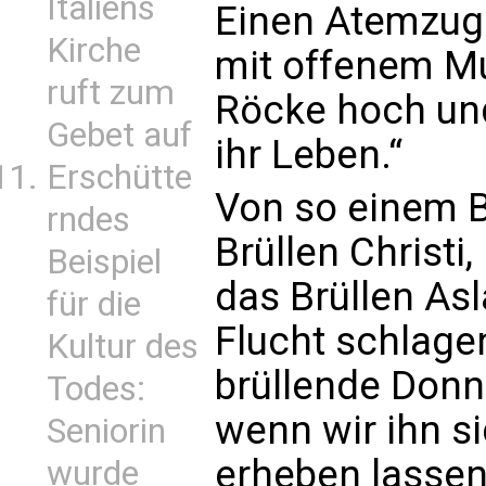
Italiens
Einen Atemzug 
Kirche
mit offenem Mu
ruft zum
Röcke hoch und
Gebet auf
ihr Leben.“
Erschütte
Von so einem B
rndes
Brüllen Christi,
Beispiel
das Brüllen Asl
für die
Flucht schlagen
Kultur des
brüllende Don
Todes:
wenn wir ihn s
Seniorin
erheben lassen
wurde