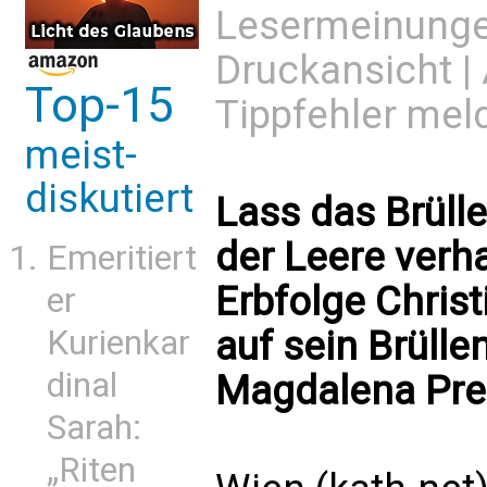
Lesermeinung
Druckansicht
|
Top-15
Tippfehler mel
meist-
diskutiert
Lass das Brüll
der Leere verha
Emeritiert
Erbfolge Christ
er
Kurienkar
auf sein Brüll
dinal
Magdalena Pre
Sarah:
„Riten