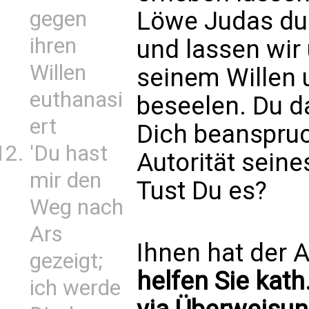
gegen
Löwe Judas dur
ihren
und lassen wir
Willen
seinem Willen u
euthanasi
beseelen. Du da
ert
Dich beanspruc
'Du hast
Autorität seine
mir den
Tust Du es?
Weg nach
Ars
Ihnen hat der A
gezeigt;
helfen Sie kath
ich werde