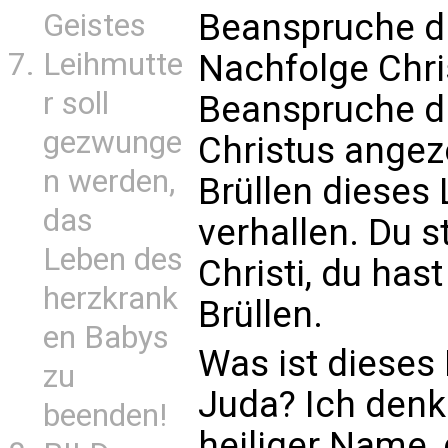
Beanspruche die
Geistes
Leihmutte
Nachfolge Chri
r soll
Beanspruche die
gezwunge
Christus angez
n werden,
Brüllen dieses 
das
verhallen. Du s
Leben des
Christi, du has
herzkrank
Brüllen.
en Babys
Was ist dieses
zu
Juda? Ich denke
beenden!
heiliger Name,