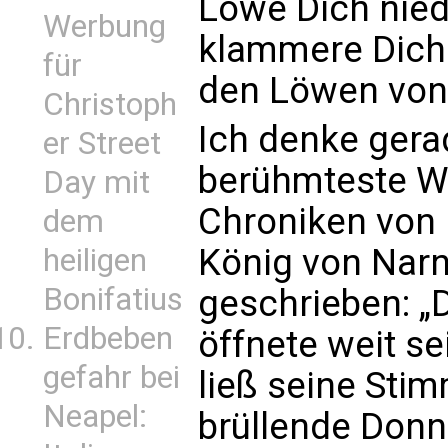
Löwe Dich nied
Werbung
klammere Dich
für
den Löwen von 
Christoph
Ich denke gera
er Street
berühmteste We
Day mit
Chroniken von 
dem
König von Narn
heiligen
Bonifatius
geschrieben: „
Erdbeben
öffnete weit s
gefahr bei
ließ seine Sti
Neapel:
brüllende Donne