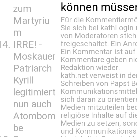
können müssen 
zum
Martyriu
Für die Kommentiermög
Sie sich bei
kathLogin 
m
von Moderatoren stich
IRRE! -
freigeschaltet. Ein Anr
Ein Kommentar ist auf
Moskauer
Kommentare geben nic
Patriarch
Redaktion wieder.
kath.net verweist in
Kyrill
Schreiben von Papst B
legitimiert
Kommunikationsmittel 
sich daran zu orientie
nun auch
Medien mitzuteilen be
Atombom
religiöse Inhalte auf 
Medien zu setzen, sond
be
und Kommunikationsst