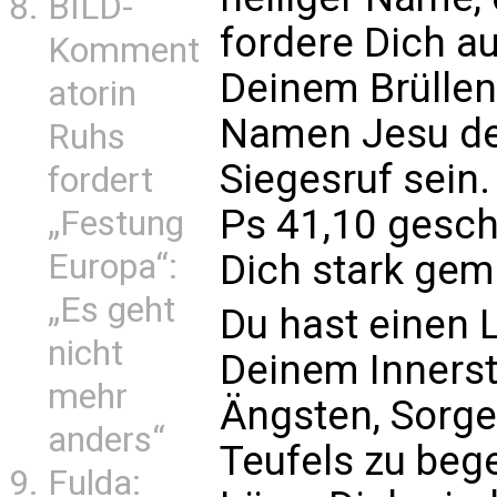
BILD-
fordere Dich a
Komment
Deinem Brüllen
atorin
Namen Jesu de
Ruhs
Siegesruf sein.
fordert
Ps 41,10 gesch
„Festung
Europa“:
Dich stark gem
„Es geht
Du hast einen L
nicht
Deinem Innerst
mehr
Ängsten, Sorg
anders“
Teufels zu beg
Fulda: