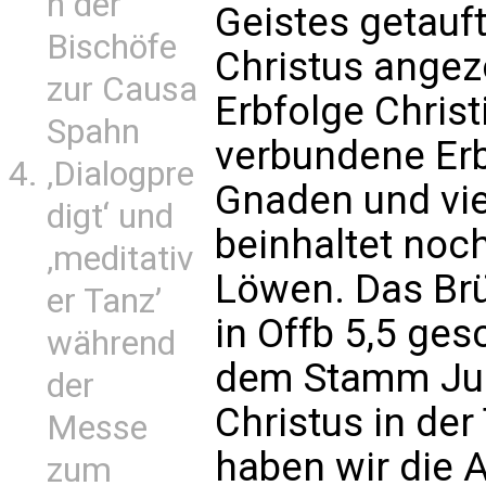
n der
Geistes getauf
Bischöfe
Christus angezo
zur Causa
Erbfolge Christ
Spahn
verbundene Erb
‚Dialogpre
Gnaden und vie
digt‘ und
beinhaltet noc
‚meditativ
Löwen. Das Br
er Tanz’
in Offb 5,5 ges
während
dem Stamm Jud
der
Christus in de
Messe
haben wir die 
zum