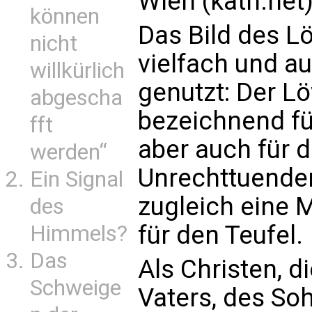
Wien (kath.net
können
Das Bild des Lö
nicht
vielfach und a
willkürlich
genutzt: Der Lö
abgescha
bezeichnend fü
fft
aber auch für d
werden“
Unrechttuenden
Ein Signal
zugleich eine 
des
für den Teufel.
Himmels?
Das
Als Christen, 
Schweige
Vaters, des So