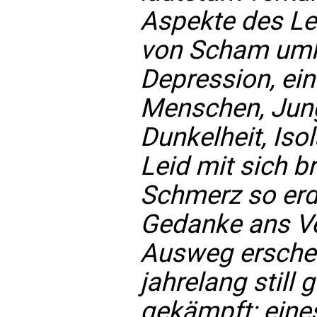
Aspekte des L
von Scham umhü
Depression, eine
Menschen, Jung 
Dunkelheit, Iso
Leid mit sich b
Schmerz so erd
Gedanke ans Ve
Ausweg erschei
jahrelang still
gekämpft; eines