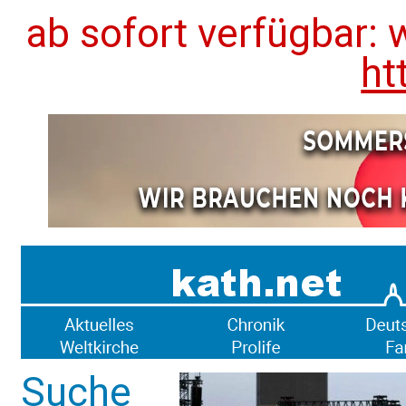
ab sofort verfügbar: 
ht
Suche