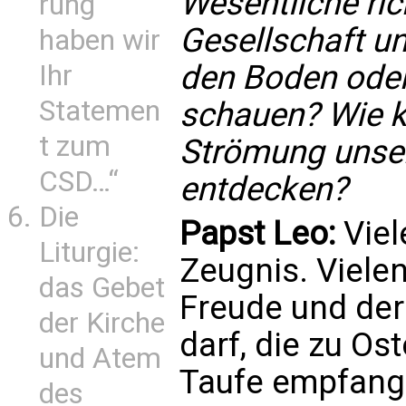
Wesentliche ric
rung
Gesellschaft un
haben wir
den Boden oder
Ihr
Statemen
schauen? Wie k
t zum
Strömung unse
CSD…“
entdecken?
Die
Papst Leo:
Viel
Liturgie:
Zeugnis. Vielen
das Gebet
Freude und der 
der Kirche
darf, die zu O
und Atem
Taufe empfang
des