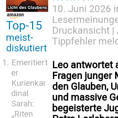
10. Juni 2026 
Lesermeinung
Top-15
Druckansicht
|
meist-
Tippfehler mel
diskutiert
Emeritiert
Leo antwortet 
er
Fragen junger
Kurienkar
den Glauben, 
dinal
und massive Ge
Sarah:
begeisterte Ju
„Riten