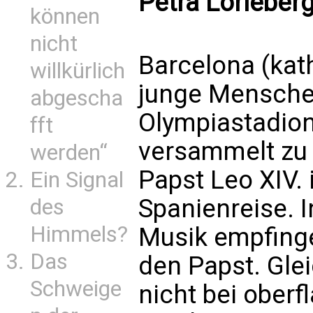
Petra Lorleber
können
nicht
Barcelona (kat
willkürlich
junge Menschen
abgescha
Olympiastadion
fft
versammelt zu 
werden“
Papst Leo XIV
Ein Signal
Spanienreise. 
des
Himmels?
Musik empfing
Das
den Papst. Glei
Schweige
nicht bei oberf