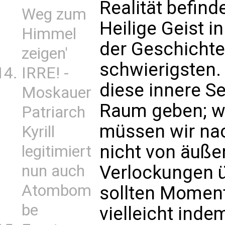
Realität befind
Weg zum
Heilige Geist i
Himmel
der Geschichte s
zeigen'
schwierigsten
IRRE! -
diese innere S
Moskauer
Raum geben; wi
Patriarch
müssen wir na
Kyrill
nicht von äuße
legitimiert
nun auch
Verlockungen ü
Atombom
sollten Momente
be
vielleicht inde