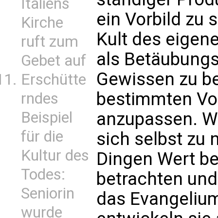
Italiens
ein Vorbild zu
Kirche
Kult des eigene
ruft zum
als Betäubungs
Gebet auf
Gewissen zu be
Erschütte
bestimmten Vor
rndes
Beispiel
anzupassen. W
für die
sich selbst zu 
Kultur des
Dingen Wert be
Todes:
betrachten und
Seniorin
das Evangelium
wurde