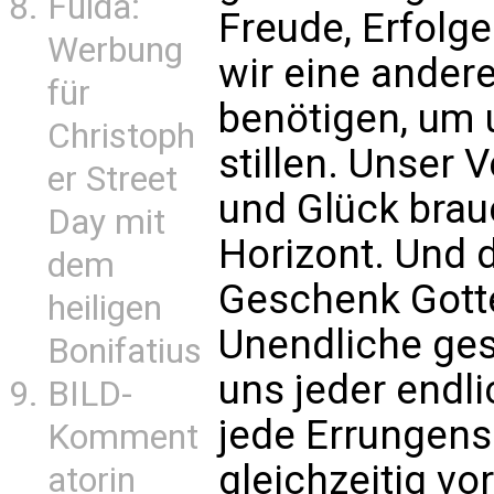
Fulda:
Freude, Erfolg
Werbung
wir eine ander
für
benötigen, um u
Christoph
stillen. Unser
er Street
und Glück brau
Day mit
Horizont. Und d
dem
Geschenk Gotte
heiligen
Unendliche ges
Bonifatius
uns jeder endli
BILD-
jede Errungensc
Komment
gleichzeitig vo
atorin