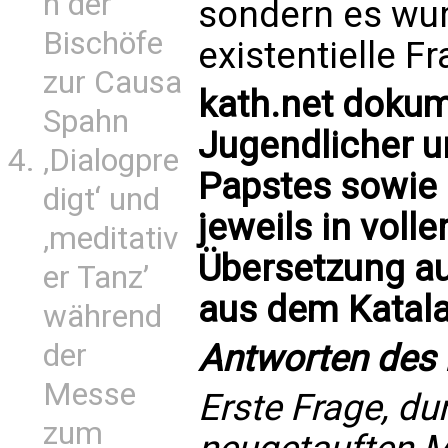
n der
sondern es wu
Bischöfe
existentielle 
zur Causa
kath.net dokum
Spahn
Jugendlicher u
‚Dialogpre
Papstes sowie 
digt‘ und
jeweils in voll
‚meditativ
Übersetzung a
er Tanz’
aus dem Katal
während
der
Antworten des 
Messe
Erste Frage, du
zum