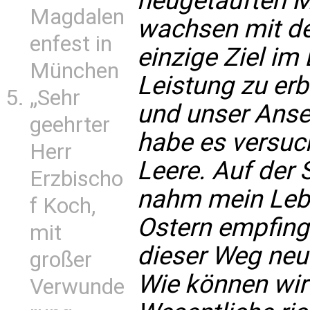
neugetauften Ma
Magdalen
wachsen mit de
enfest in
einzige Ziel im
München
Leistung zu erb
„Sehr
und unser Anseh
geehrter
habe es versuch
Herr
Leere. Auf der
Erzbischo
nahm mein Leb
f Koch,
Ostern empfing 
mit
dieser Weg neu f
großer
Wie können wir
Verwunde