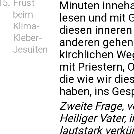
Frust
Minuten inneha
beim
lesen und mit 
Klima-
diesen innere
Kleber-
anderen gehen,
Jesuiten
kirchlichen We
mit Priestern,
die wie wir di
haben, ins Ge
Zweite Frage, v
Heiliger Vater, i
lautstark verkü