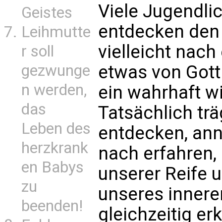
Viele Jugendl
Geistes
entdecken den 
Leihmutte
vielleicht nach 
r soll
gezwunge
etwas von Gott 
n werden,
ein wahrhaft wi
das
Tatsächlich trä
Leben des
entdecken, an
herzkrank
nach erfahren
en Babys
unserer Reife 
zu
unseres inner
beenden!
gleichzeitig er