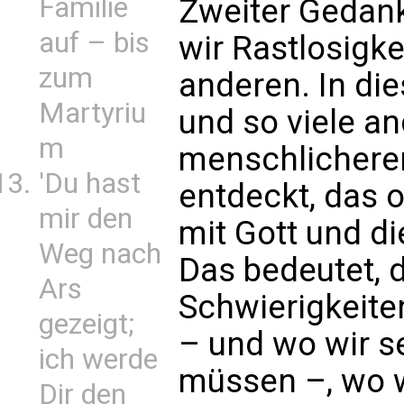
Familie
Zweiter Gedank
auf – bis
wir Rastlosigkei
zum
anderen. In die
Martyriu
und so viele a
m
menschlicheren
'Du hast
entdeckt, das o
mir den
mit Gott und d
Weg nach
Das bedeutet, d
Ars
Schwierigkeite
gezeigt;
– und wo wir s
ich werde
müssen –, wo w
Dir den