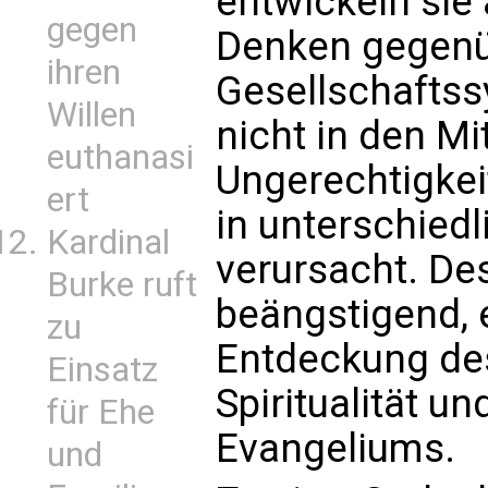
entwickeln sie 
gegen
Denken gegenü
ihren
Gesellschafts
Willen
nicht in den Mi
euthanasi
Ungerechtigkei
ert
in unterschie
Kardinal
verursacht. De
Burke ruft
beängstigend, 
zu
Entdeckung des
Einsatz
Spiritualität un
für Ehe
Evangeliums.
und