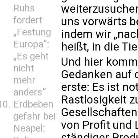
weiterzusuchen
Ruhs
fordert
uns vorwärts b
„Festung
indem wir „nac
Europa“:
heißt, in die Ti
„Es geht
Und hier komme
nicht
Gedanken auf d
mehr
erste: Es ist n
anders“
Rastlosigkeit z
Erdbeben
Gesellschaften
gefahr bei
von Profit und
Neapel:
ständiger Prod