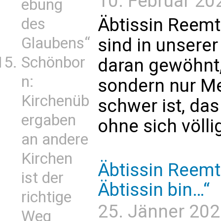
10. Februar 202
ebung
Äbtissin Reemt
des
Glaubens“
sind in unsere
Schönbor
daran gewöhnt,
n:
sondern nur Me
Kirchenüb
schwer ist, das
ergaben
ohne sich völlig
an andere
Kirchen
Äbtissin Reemt
ist der
Äbtissin bin…“
richtige
25. Jänner 2023
Weg