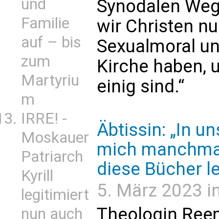
und
Synodalen Weg:
Familie
wir Christen n
auf – bis
Sexualmoral un
zum
Kirche haben, 
Martyriu
einig sind.“
m
IRRE! -
Äbtissin: „In u
Moskauer
mich manchmal 
Patriarch
diese Bücher l
Kyrill
5. März 2023 in
legitimiert
Theologin Ree
nun auch