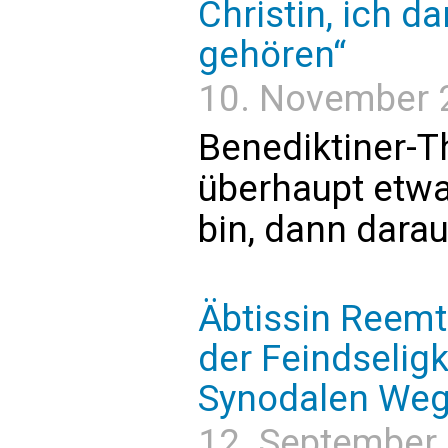
Christin, ich da
gehören“
10. November 2
Benediktiner-T
überhaupt etwas
bin, dann darau
Äbtissin Reemts
der Feindseligk
Synodalen We
12. September 