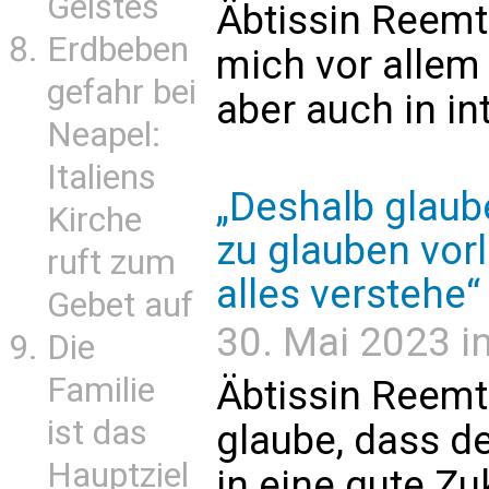
Geistes
Äbtissin Reemt
Erdbeben
mich vor allem
gefahr bei
aber auch in int
Neapel:
Italiens
„Deshalb glaube
Kirche
zu glauben vorl
ruft zum
alles verstehe“
Gebet auf
30. Mai 2023 in
Die
Familie
Äbtissin Reemt
ist das
glaube, dass de
Hauptziel
in eine gute Zu