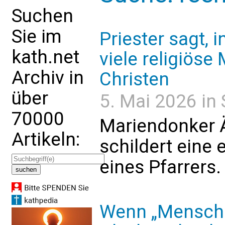
Suchen
Sie im
Priester sagt, 
kath.net
viele religiös
Archiv in
Christen
über
5. Mai 2026 in 
70000
Mariendonker Ä
Artikeln:
schildert eine
eines Pfarrers.
Wenn „Mensche