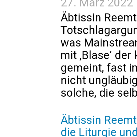
27. März 2022 i
Äbtissin Reemt
Totschlagargum
was Mainstream
mit ‚Blase‘ der
gemeint, fast 
nicht ungläub
solche, die sel
Äbtissin Reemts
die Liturgie u