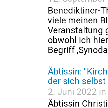
Benediktiner-Th
viele meinen B
Veranstaltung g
obwohl ich hie
Begriff ‚Synod
Äbtissin: "Kirch
der sich selbst
2. Juni 2022 in 
Äbtissin Christ