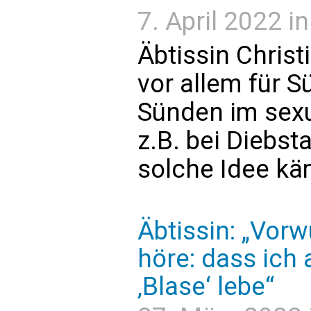
7. April 2022 in
Äbtissin Christ
vor allem für S
Sünden im sexu
z.B. bei Diebst
solche Idee kä
Äbtissin: „Vorw
höre: dass ich a
‚Blase‘ lebe“