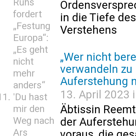
Ruhs
Ordensversprec
fordert
in die Tiefe de
„Festung
Verstehens
Europa“:
„Es geht
„Wer nicht bere
nicht
verwandeln zu 
mehr
Auferstehung n
anders“
13. April 2023 i
'Du hast
Äbtissin Reemt
mir den
Weg nach
der Auferstehu
Ars
voraus, die ge