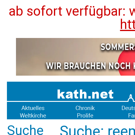
ab sofort verfügbar: 
ht
Suche
Suche: ree