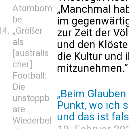
Atombom
„Manchmal habe
be
im gegenwärti
„Größer
zur Zeit der V
als
und den Klöster
[australis
die Kultur und 
cher]
mitzunehmen.“
Football:
Die
„Beim Glauben 
unstoppb
Punkt, wo ich 
are
und das ist fal
Wiederbel