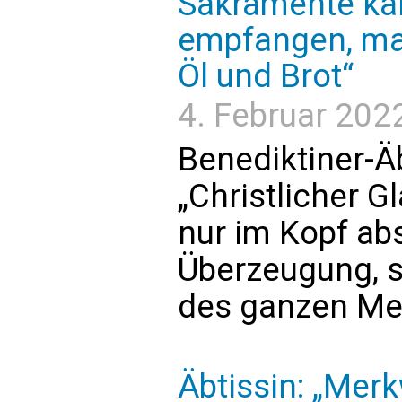
Sakramente kan
empfangen, man
Öl und Brot“
4. Februar 2022
Benediktiner-Ä
„Christlicher G
nur im Kopf absp
Überzeugung, 
des ganzen Me
Äbtissin: „Mer