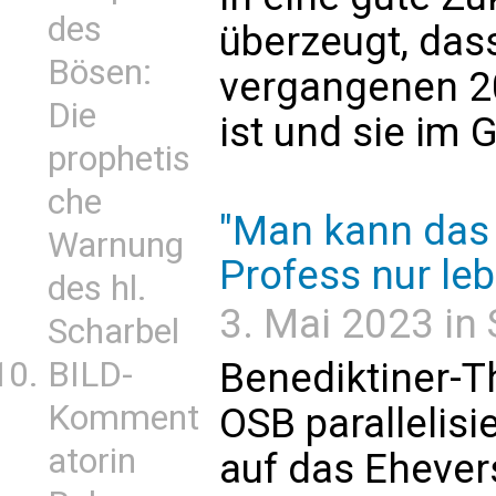
des
überzeugt, dass
Bösen:
vergangenen 2
Die
ist und sie im 
prophetis
che
"Man kann das
Warnung
Profess nur le
des hl.
3. Mai 2023 in 
Scharbel
BILD-
Benediktiner-T
Komment
OSB parallelisi
atorin
auf das Ehever