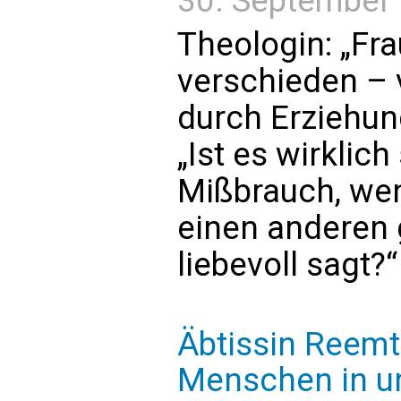
30. September 2
Theologin: „Fr
verschieden – 
durch Erziehun
„Ist es wirklich
Mißbrauch, wen
einen anderen 
liebevoll sagt?“
Äbtissin Reemts
Menschen in un