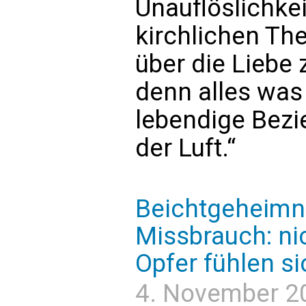
Unauflöslichkei
kirchlichen Th
über die Liebe 
denn alles was
lebendige Bezie
der Luft.“
Beichtgeheimni
Missbrauch: nic
Opfer fühlen si
4. November 20