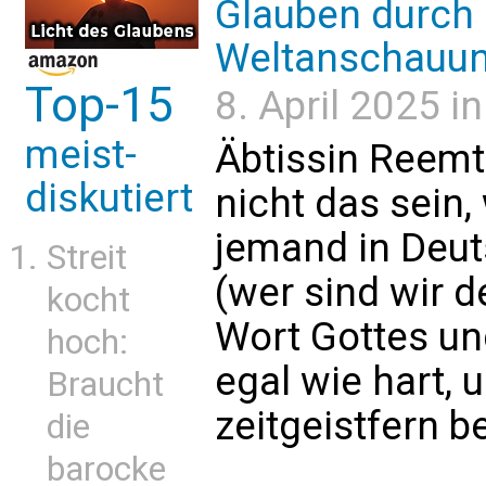
Glauben durch 
Weltanschauun
Top-15
8. April 2025 i
meist-
Äbtissin Reem
diskutiert
nicht das sein,
jemand in Deut
Streit
(wer sind wir 
kocht
Wort Gottes un
hoch:
egal wie hart, 
Braucht
zeitgeistfern be
die
barocke