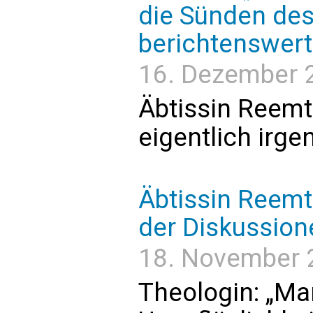
die Sünden des
berichtenswert 
16. Dezember 20
Äbtissin Reemt
eigentlich irg
Äbtissin Reemt
der Diskussion
18. November 2
Theologin: „Man