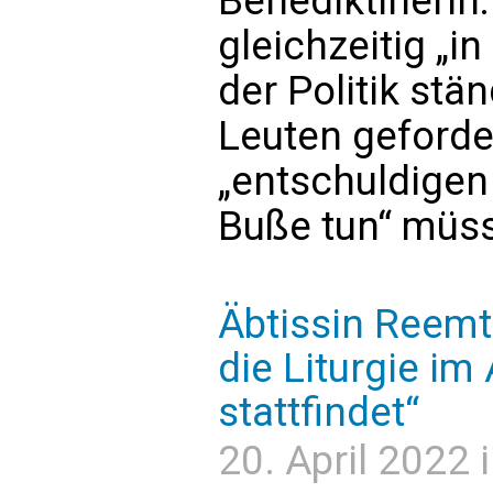
Benediktinerin
gleichzeitig „in
der Politik stä
Leuten geforder
„entschuldigen
Buße tun“ müs
Äbtissin Reemts
die Liturgie im
stattfindet“
20. April 2022 i