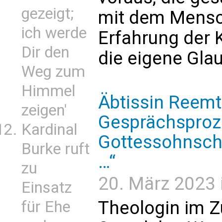
gezeigt;
mit dem Mensch
ich werde
Erfahrung der K
Dir den
die eigene Gla
Weg zum
Himmel
Äbtissin Reemt
zeigen'
Gesprächsproze
Kardinal
Gottessohnscha
Burke ruft
…“
zu
20. März 2023 i
Einsatz
Theologin im
für Ehe