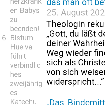
herzkrank
das man oft bet
en Babys
25. August 2023
zu
Theologin rekur
beenden!
„Gott, du läßt 
Bistum
deiner Wahrhei
Huelva
Weg wieder find
führt
sich als Christ
verbindlic
von sich weis
hes
widerspricht...“
zweijährig
es
Katechu
„Das ‚Bindemitt