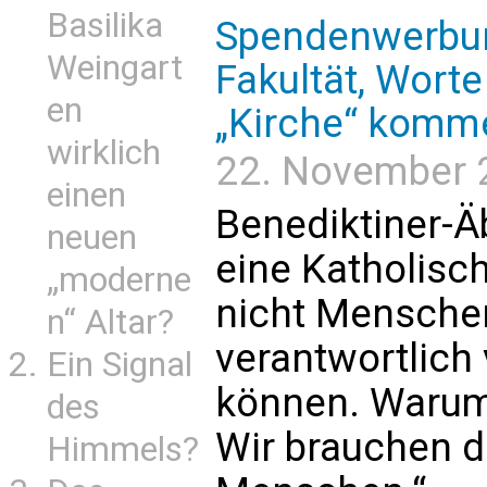
Basilika
Spendenwerbun
Weingart
Fakultät, Worte
en
„Kirche“ komme
wirklich
22. November 
einen
Benediktiner-Äb
neuen
eine Katholisc
„moderne
nicht Menschen
n“ Altar?
verantwortlich
Ein Signal
können. Warum
des
Wir brauchen d
Himmels?