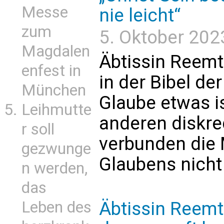
Messe
nie leicht“
zum
5. Oktober 2023
Magdalen
Äbtissin Reem
enfest in
in der Bibel de
München
Glaube etwas i
Leihmutte
anderen diskre
r soll
verbunden die 
gezwunge
Glaubens nicht
n werden,
das
Leben des
Äbtissin Reemts