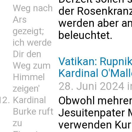
Weg nach
der Rosenkranz-
Ars
werden aber a
gezeigt;
beleuchtet.
ich werde
Dir den
Vatikan: Rupnik-
Weg zum
Kardinal O'Mall
Himmel
28. Juni 2024 i
zeigen'
Obwohl mehrer
Kardinal
Burke ruft
Jesuitenpater 
zu
verwenden Kur