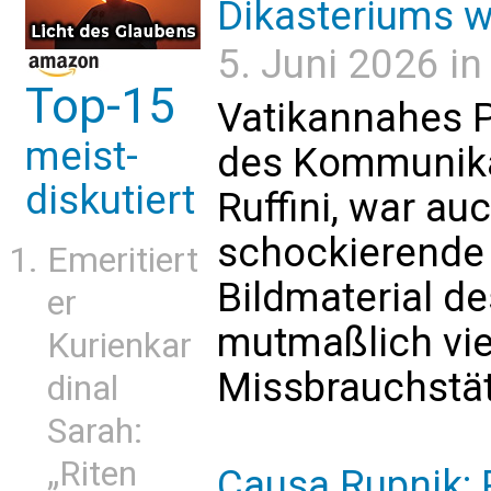
Dikasteriums w
5. Juni 2026 in
Top-15
Vatikannahes P
meist-
des Kommunika
diskutiert
Ruffini, war au
schockierende
Emeritiert
Bildmaterial d
er
mutmaßlich vi
Kurienkar
Missbrauchstät
dinal
Sarah:
„Riten
Causa Rupnik: 