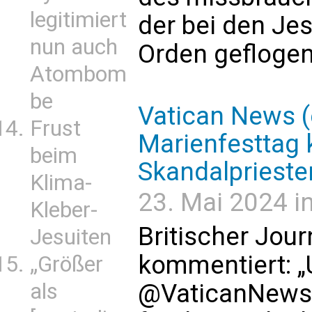
legitimiert
der bei den Je
nun auch
Orden geflogen 
Atombom
be
Vatican News (
Frust
Marienfesttag k
beim
Skandalprieste
Klima-
23. Mai 2024 in
Kleber-
Britischer Jou
Jesuiten
kommentiert: „
„Größer
als
@VaticanNews 