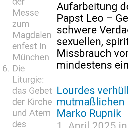
der
Aufarbeitung d
Messe
Papst Leo – Ge
zum
schwere Verd
Magdalen
sexuellen, spir
enfest in
Missbrauch von
München
mindestens ei
Die
Liturgie:
Lourdes verhül
das Gebet
mutmaßlichen 
der Kirche
Marko Rupnik
und Atem
des
1. April 2025 i