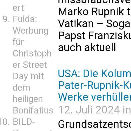
ert
Marko Rupnik t
Fulda:
Vatikan – Soga
Werbung
Papst Franzisk
für
auch aktuell
Christoph
er Street
USA: Die Kolum
Day mit
Pater-Rupnik-K
dem
Werke verhülle
heiligen
12. Juli 2024 i
Bonifatius
BILD-
Grundsatzents