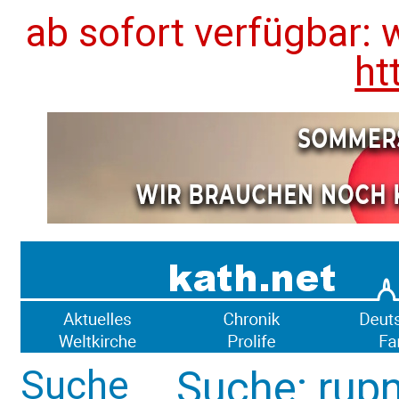
ab sofort verfügbar: 
ht
Suche
Suche: rupn