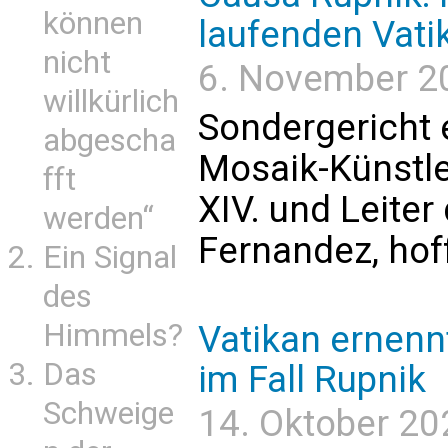
können
laufenden Vati
nicht
6. November 20
willkürlich
Sondergericht 
abgescha
Mosaik-Künstle
fft
XIV. und Leite
werden“
Fernandez, hoff
Ein Signal
des
Himmels?
Vatikan ernenn
Das
im Fall Rupnik
Schweige
14. Oktober 20