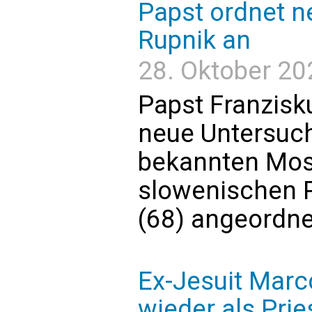
Papst ordnet n
Rupnik an
28. Oktober 20
Papst Franzisk
neue Untersuch
bekannten Mos
slowenischen P
(68) angeordne
Ex-Jesuit Marc
wieder als Prie