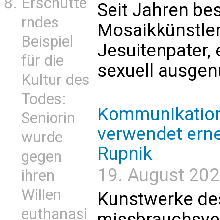
Erschütte
Seit Jahren be
rndes
Mosaikkünstler
Beispiel
Jesuitenpater, 
für die
sexuell ausgen
Kultur des
Todes:
Kommunikation
Seniorin
verwendet erne
wurde
Rupnik
gegen
19. August 202
ihren
Willen
Kunstwerke des
euthanasi
missbrauchsver