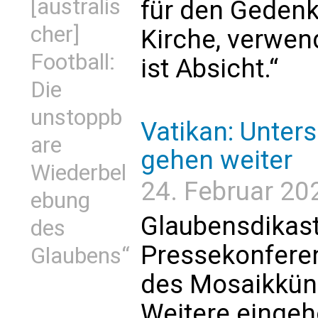
[australis
für den Gedenk
cher]
Kirche, verwend
Football:
ist Absicht.“
Die
unstoppb
Vatikan: Unter
are
gehen weiter
Wiederbel
24. Februar 20
ebung
Glaubensdikas
des
Pressekonfere
Glaubens“
des Mosaikküns
Weitere eingeh