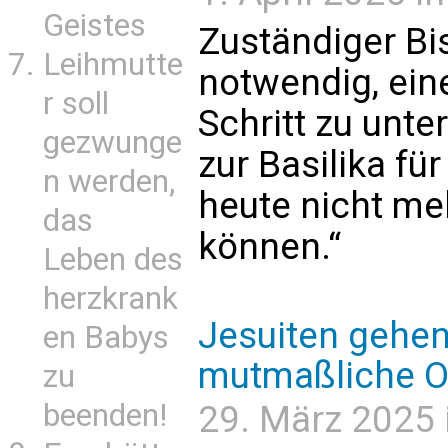
Geistes
Zuständiger Bi
Leihmutte
notwendig, ei
r soll
Schritt zu unt
gezwunge
zur Basilika für
n werden,
heute nicht me
das
können.“
Leben des
herzkrank
Jesuiten gehen
en Babys
mutmaßliche O
zu
beenden!
29. März 2025 