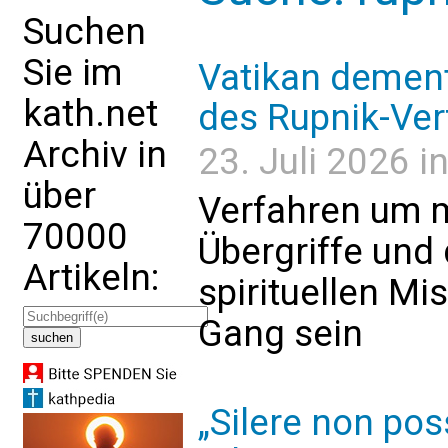
Suchen
Sie im
Vatikan dement
kath.net
des Rupnik-Ver
Archiv in
23. Juli 2026 i
über
Verfahren um m
70000
Übergriffe und
Artikeln:
spirituellen Mi
Gang sein
„Silere non po