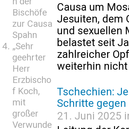
n der
Causa um Mosai
Bischöfe
Jesuiten, dem 
zur Causa
und sexuellen 
Spahn
belastet seit J
„Sehr
zahlreicher Opf
geehrter
weiterhin nich
Herr
Erzbischo
Tschechien: Jes
f Koch,
mit
Schritte gegen
großer
21. Juni 2025 i
Verwunde