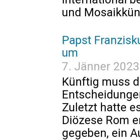
und Mosaikküns
Papst Franzisk
um
7. Jänner 2023 
Künftig muss de
Entscheidunge
Zuletzt hatte e
Diözese Rom e
gegeben, ein A