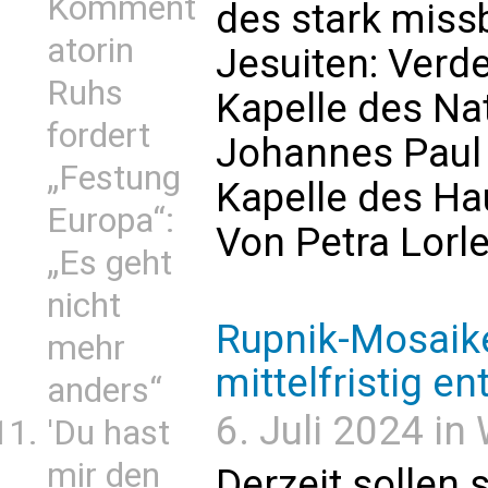
Komment
des stark miss
atorin
Jesuiten: Verd
Ruhs
Kapelle des Nat
fordert
Johannes Paul 
„Festung
Kapelle des Hau
Europa“:
Von Petra Lorl
„Es geht
nicht
Rupnik-Mosaike
mehr
mittelfristig e
anders“
6. Juli 2024 in
'Du hast
mir den
Derzeit sollen 