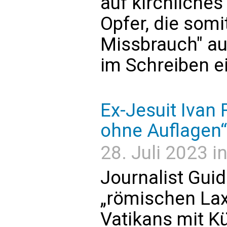
auf kirchliches
Opfer, die somi
Missbrauch" au
im Schreiben e
Ex-Jesuit Ivan R
ohne Auflagen“
28. Juli 2023 i
Journalist Guido
„römischen La
Vatikans mit Kü