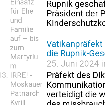
Einsatz
Rupnik geschaff
für Ehe
Präsident der 
und
Kinderschutzko
Familie
auf – bis
Vatikanpräfekt 
zum
die Rupnik-Ges
Martyriu
25. Juni 2024 i
m
Präfekt des Di
IRRE! -
Kommunikation 
Moskauer
Patriarch
verteidigt die 
Kyrill
des missbrauch