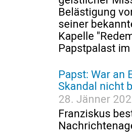
Belästigung vo
seiner bekannt
Kapelle "Redem
Papstpalast im
Papst: War an 
Skandal nicht b
28. Jänner 202
Franziskus best
Nachrichtenage