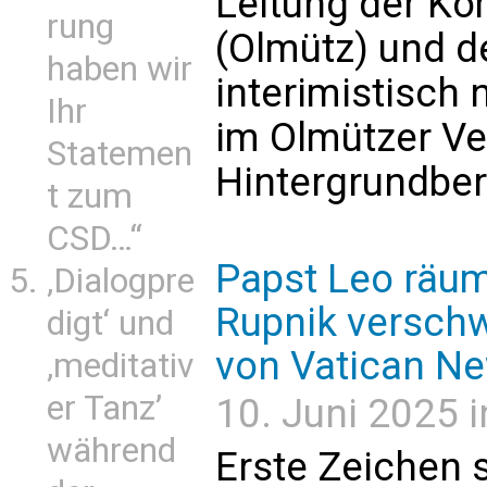
Leitung der K
rung
(Olmütz) und de
haben wir
interimistisch
Ihr
im Olmützer Ve
Statemen
Hintergrundber
t zum
CSD…“
Papst Leo räum
‚Dialogpre
Rupnik verschw
digt‘ und
von Vatican N
‚meditativ
er Tanz’
10. Juni 2025 i
während
Erste Zeichen 