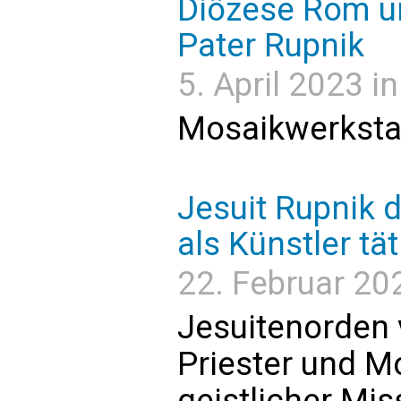
Diözese Rom u
Pater Rupnik
5. April 2023 i
Mosaikwerkstat
Jesuit Rupnik d
als Künstler tät
22. Februar 202
Jesuitenorden 
Priester und M
geistlicher Mi