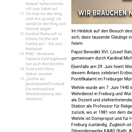
Neapel: Italiens Kirche
ruft zum Gebet auf
'Du hast mir den Weg
nach Ars gezeigt; ich
werde Dir den Weg zum
Himmel zeigen'
Im Hinblick auf den Besuch des 
Kardinal Burke ruft zu
sich, dass tausende Gläubige 
Einsatz für Ehe und
feiern.
Familie auf – bis zum
Martyrium
Papst Benedikt XVI. (Josef Rat
IRRE! - Moskauer
gemeinsam durch Kardinal Mich
Patriarch Kyrill legitimiert
nun auch Atombombe
Ebenfalls am 29. Juni feiert W
Frust beim Klima-
diesem Anlass zelebriert Erzbi
Kleber-Jesuiten
Pontifikalamt im Freiburger Mün
„Größer als
[australischer] Football:
Wehrle wurde am 7. Juni 1940 i
Die unstoppbare
Wehrdienst in Freiburg und Wür
Wiederbelebung des
Glaubens“
als Dozent und stellvertretend
Station als Professor für Relig
zurück, wo er 1981 von dem dam
Wehrle ist Dompropst und für 
Freiburg zuständig. Zugleich is
Stipendienwerke KAAD (Kath. A