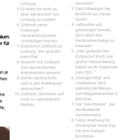
Himmels?
Limburg
Das Schweigen der
Es steht mir nicht zu,
Bischöfe zur Causa
über den Bischof von
Spahn
Limburg zu urteilen!
Leihmutter soll
Zollitsch nennt
gezwungen werden,
Freiburger
das Leben des
Handreichung einen
läum:
herzkranken Babys zu
«vorläufigen Impuls»
r für
beenden!
Erzbischof Zollitsch zu
„Sehr geehrter Herr
Limburg: 'Wir sind alle
Erzbischof Koch, mit
betroffen'
großer Verwunderung
Rücktritt von Zollitsch -
haben wir Ihr Statement
Zum apostolischen
n je
zum CSD…“
Administrator ernannt!
‚Dialogpredigt‘ und
Dürfen die Bischöfe
chen
‚meditativer Tanz’
sich in den Wahlkampf
während der Messe
einmischen?
zum Magdalenenfest in
ene
Zollitsch: Die Kirche soll
München
nicht so zentralistisch
as
Der "rote Priester", der
bleiben
te,
die Musikwelt
revolutionierte
Fulda: Werbung für
Christopher Street Day
mit dem heiligen
Bonifatius