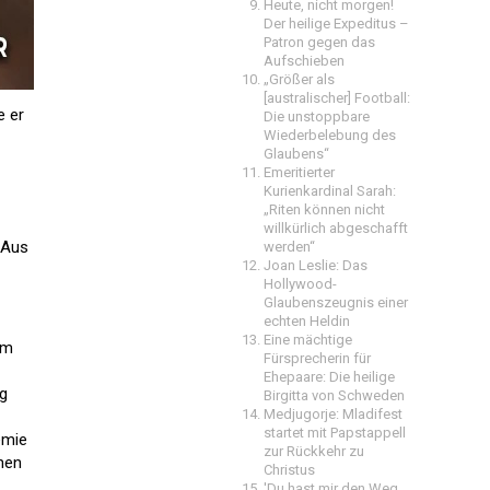
Heute, nicht morgen!
Der heilige Expeditus –
Patron gegen das
Aufschieben
„Größer als
[australischer] Football:
e er
Die unstoppbare
Wiederbelebung des
Glaubens“
Emeritierter
Kurienkardinal Sarah:
„Riten können nicht
willkürlich abgeschafft
 Aus
werden“
Joan Leslie: Das
Hollywood-
Glaubenszeugnis einer
echten Heldin
Eine mächtige
am
Fürsprecherin für
Ehepaare: Die heilige
rg
Birgitta von Schweden
Medjugorje: Mladifest
startet mit Papstappell
emie
zur Rückkehr zu
chen
Christus
'Du hast mir den Weg