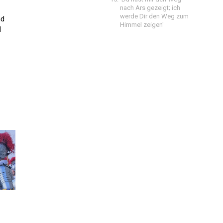
nach Ars gezeigt; ich
werde Dir den Weg zum
nd
Himmel zeigen'
d