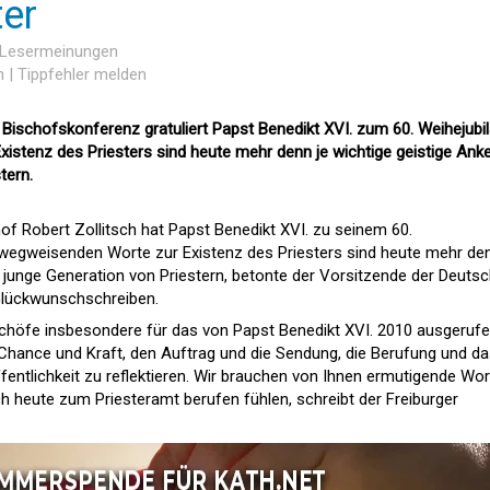
er
4 Lesermeinungen
n
|
Tippfehler melden
Bischofskonferenz gratuliert Papst Benedikt XVI. zum 60. Weihejubi
istenz des Priesters sind heute mehr denn je wichtige geistige Anke
ern.
hof Robert Zollitsch hat Papst Benedikt XVI. zu seinem 60.
hre wegweisenden Worte zur Existenz des Priesters sind heute mehr den
e junge Generation von Priestern, betonte der Vorsitzende der Deuts
Glückwunschschreiben.
schöfe insbesondere für das von Papst Benedikt XVI. 2010 ausgeruf
ns Chance und Kraft, den Auftrag und die Sendung, die Berufung und d
fentlichkeit zu reflektieren. Wir brauchen von Ihnen ermutigende Wor
 heute zum Priesteramt berufen fühlen, schreibt der Freiburger