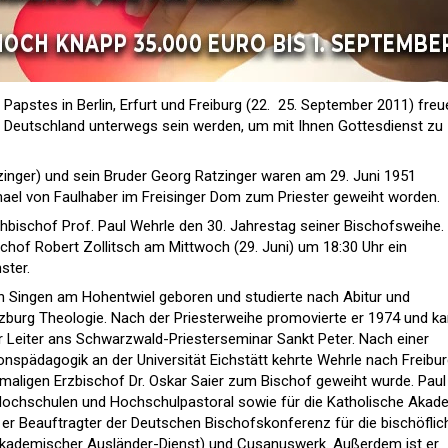
Papstes in Berlin, Erfurt und Freiburg (22.  25. September 2011) freu
in Deutschland unterwegs sein werden, um mit Ihnen Gottesdienst zu
zinger) und sein Bruder Georg Ratzinger waren am 29. Juni 1951
ael von Faulhaber im Freisinger Dom zum Priester geweiht worden.
eihbischof Prof. Paul Wehrle den 30. Jahrestag seiner Bischofsweihe.
schof Robert Zollitsch am Mittwoch (29. Juni) um 18:30 Uhr ein
ster.
n Singen am Hohentwiel geboren und studierte nach Abitur und
zburg Theologie. Nach der Priesterweihe promovierte er 1974 und k
er Leiter ans Schwarzwald-Priesterseminar Sankt Peter. Nach einer
ionspädagogik an der Universität Eichstätt kehrte Wehrle nach Freibu
aligen Erzbischof Dr. Oskar Saier zum Bischof geweiht wurde. Paul
Hochschulen und Hochschulpastoral sowie für die Katholische Akad
t er Beauftragter der Deutschen Bischofskonferenz für die bischöfli
kademischer Ausländer-Dienst) und Cusanuswerk. Außerdem ist er