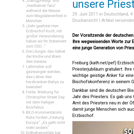
unsere Priest
‚Dialogpredigt‘ und
‚meditativer Tanz’
während der Messe
29. Juni 2011 in
Deutschland
, 
zum Magdalenenfest in
Druckansicht
|
Artikel versende
München
„Sehr geehrter Herr
Erzbischof Koch, mit
Der Vorsitzende der deutschen 
großer Verwunderung
Ihre wegweisenden Worte zur Ex
haben wir Ihr Statement
zum CSD…“
eine junge Generation von Priest
Die Liturgie: das Gebet
der Kirche und Atem
des Geistes
Freiburg (kath.net/pef) Erzbisc
Leihmutter soll
Priesterjubiläum gratuliert. I
gezwungen werden,
wichtige geistige Anker für ein
das Leben des
Bischofskonferenz in seinem 
herzkranken Babys zu
beenden!
Dankbar sind die deutschen Bi
Fulda: Werbung für
Jahr des Priesters. Es gab u
Christopher Street Day
mit dem heiligen
Amt des Priesters neu in der Öf
Bonifatius
damit junge Menschen sich auch
BILD-Kommentatorin
Erzbischof.
Ruhs fordert „Festung
Europa“: „Es geht nicht
mehr anders“
Erdbebengefahr bei