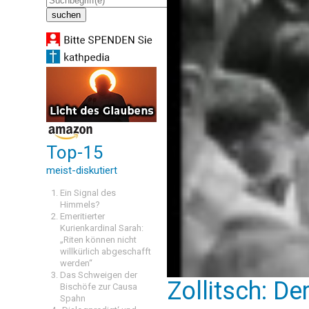
Top-15
meist-diskutiert
Ein Signal des
Himmels?
Emeritierter
Kurienkardinal Sarah:
„Riten können nicht
willkürlich abgeschafft
werden“
Das Schweigen der
Zollitsch: De
Bischöfe zur Causa
Spahn