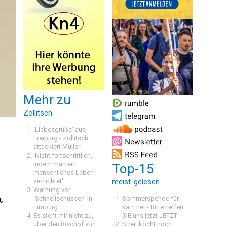
Mehr zu
Zollitsch
h
'Liebesgrüße' aus
Freiburg - Zollitsch
attackiert Müller!
'Nicht fortschrittlich,
indem man ein
Top-15
menschliches Leben
vernichtet'
meist-gelesen
Warnung vor
'Schnellschüssen' in
Sommerspende für
,
Limburg
kath.net - Bitte helfen
Es steht mir nicht zu,
SIE uns jetzt JETZT!
über den Bischof von
Streit kocht hoch: