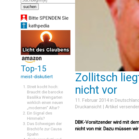
Top-15
Zollitsch lie
meist-diskutiert
nicht vor
Streit kocht hoch:
Braucht die barocke
Basilika Weingarten
11. Februar 2014 in
Deutschlan
wirklich einen neuen
Druckansicht
|
Artikel versende
„modernen“ Altar?
Ein Signal des
Himmels?
DBK-Vorsitzender wird mit dem 
Das Schweigen der
nicht von mir. Dazu müssen wir
Bischöfe zur Causa
Spahn