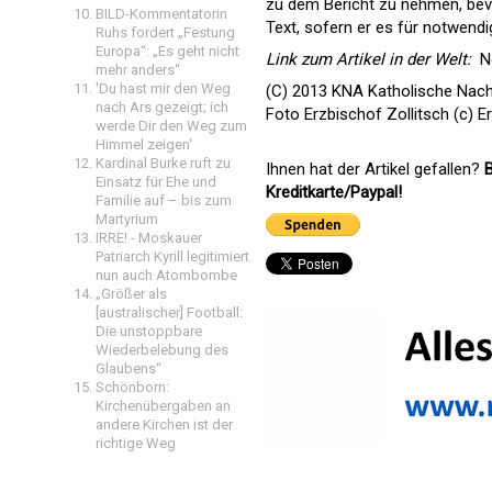
zu dem Bericht zu nehmen, bev
BILD-Kommentatorin
Text, sofern er es für notwend
Ruhs fordert „Festung
Europa“: „Es geht nicht
Link zum Artikel in der Welt: 
N
mehr anders“
'Du hast mir den Weg
(C) 2013 KNA Katholische Nach
nach Ars gezeigt; ich
Foto Erzbischof Zollitsch (c) 
werde Dir den Weg zum
Himmel zeigen'
Kardinal Burke ruft zu
Ihnen hat der Artikel gefallen?
B
Einsatz für Ehe und
Kreditkarte/Paypal!
Familie auf – bis zum
Martyrium
IRRE! - Moskauer
Patriarch Kyrill legitimiert
nun auch Atombombe
„Größer als
[australischer] Football:
Die unstoppbare
Wiederbelebung des
Glaubens“
Schönborn:
Kirchenübergaben an
andere Kirchen ist der
richtige Weg