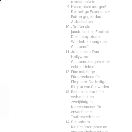
m
revolutionierte
Heute, nicht morgen!
Der heilige Expeditus –
Patron gegen das
Aufschieben
„Größer als
[australischer] Football:
Die unstoppbare
Wiederbelebung des
Glaubens“
Joan Leslie: Das
Hollywood-
Glaubenszeugnis einer
echten Heldin
Eine mächtige
Fürsprecherin für
Ehepaare: Die heilige
Birgitta von Schweden
Bistum Huelva führt
verbindliches
zweijähriges
Katechumenat für
erwachsene
Taufbewerber ein
Schönborn:
Kirchenübergaben an
andere Kirchen ist der