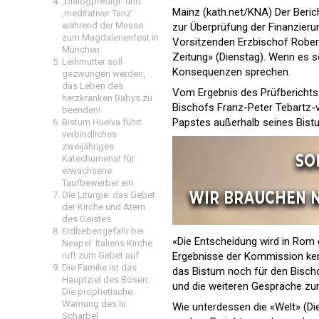
‚Dialogpredigt‘ und
Mainz (kath.net/KNA) Der Beri
‚meditativer Tanz’
während der Messe
zur Überprüfung der Finanzier
zum Magdalenenfest in
Vorsitzenden Erzbischof Robert
München
Zeitung» (Dienstag). Wenn es s
Leihmutter soll
Konsequenzen sprechen.
gezwungen werden,
das Leben des
Vom Ergebnis des Prüfberichts 
herzkranken Babys zu
Bischofs Franz-Peter Tebartz-va
beenden!
Papstes außerhalb seines Bist
Bistum Huelva führt
verbindliches
zweijähriges
Katechumenat für
erwachsene
Taufbewerber ein
Die Liturgie: das Gebet
der Kirche und Atem
des Geistes
Erdbebengefahr bei
«Die Entscheidung wird in Rom g
Neapel: Italiens Kirche
Ergebnisse der Kommission kenne
ruft zum Gebet auf
Die Familie ist das
das Bistum noch für den Bisch
Hauptziel des Bösen:
und die weiteren Gespräche zun
Die prophetische
Warnung des hl.
Wie unterdessen die «Welt» (Di
Scharbel