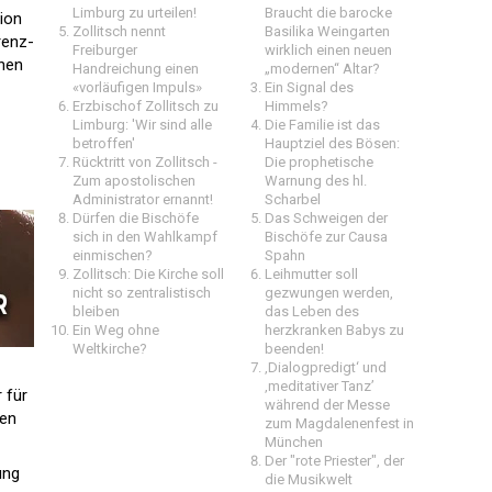
Limburg zu urteilen!
Braucht die barocke
ion
Zollitsch nennt
Basilika Weingarten
renz-
Freiburger
wirklich einen neuen
inen
Handreichung einen
„modernen“ Altar?
«vorläufigen Impuls»
Ein Signal des
Erzbischof Zollitsch zu
Himmels?
Limburg: 'Wir sind alle
Die Familie ist das
betroffen'
Hauptziel des Bösen:
Rücktritt von Zollitsch -
Die prophetische
Zum apostolischen
Warnung des hl.
Administrator ernannt!
Scharbel
Dürfen die Bischöfe
Das Schweigen der
sich in den Wahlkampf
Bischöfe zur Causa
einmischen?
Spahn
Zollitsch: Die Kirche soll
Leihmutter soll
nicht so zentralistisch
gezwungen werden,
bleiben
das Leben des
Ein Weg ohne
herzkranken Babys zu
Weltkirche?
beenden!
‚Dialogpredigt‘ und
‚meditativer Tanz’
 für
während der Messe
ten
zum Magdalenenfest in
München
Der "rote Priester", der
ung
die Musikwelt