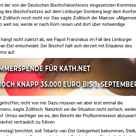
cht der von der Deutschen Bischofskonferenz eingesetzten Kommiss
ung des Bischofssitzes auf dem Limburger Domberg liegt dem Konfe
 Zollitsch noch nicht vor. Das sagte Zollitsch der Mainzer «Allgeme
o weit sei, werde er nach Rom reisen und dort über notwendige
hängt nicht zuletzt ab, wie Papst Franziskus im Fall des Limburger
n Elst entscheidet. Der Bischof hält sich derzeit mit Erlaubnis des
ums auf.
etroffen, nicht von mir. Dazu müssen wir aber erst einmal die
n», sagte Zollitsch. Natürlich sei die Situation nicht einfach, weder
of. Umso wichtiger sei es, den Bericht der Prüfkommission abzuwar
ächst vertraulich zu führen.
enstag) berichtet, soll Tebartz-van Elst Gelegenheit bekommen, Stell