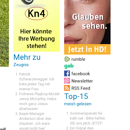
Mehr zu
Zeugnis
Patrick
Schwarzenegger: Ich
bete jeden Tag mit
meiner Frau
Früheres Playboy-Model
Top-15
Jenny McCarthy: Habe
meist-gelesen
mich ganz Jesus
überlassen
Sommerspende für
Bayer-Manager
kath.net - Bitte helfen
Anderson über den
SIE uns jetzt JETZT!
Glauben: ‚Ich wäre
Ein Signal des
sonst nicht hier‘
ill