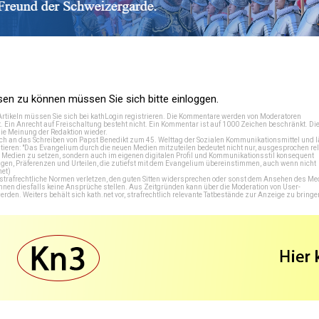
n zu können müssen Sie sich bitte einloggen.
Artikeln müssen Sie sich bei
kathLogin registrieren
. Die Kommentare werden von Moderatoren
t. Ein Anrecht auf Freischaltung besteht nicht. Ein Kommentar ist auf 1000 Zeichen beschränkt. Di
e Meinung der Redaktion wieder.
 an das Schreiben von Papst Benedikt zum 45. Welttag der Sozialen Kommunikationsmittel und lä
tieren: "Das Evangelium durch die neuen Medien mitzuteilen bedeutet nicht nur, ausgesprochen rel
en Medien zu setzen, sondern auch im eigenen digitalen Profil und Kommunikationsstil konsequent
en, Präferenzen und Urteilen, die zutiefst mit dem Evangelium übereinstimmen, auch wenn nicht
net
)
e strafrechtliche Normen verletzen, den guten Sitten widersprechen oder sonst dem Ansehen des M
önnen diesfalls keine Ansprüche stellen. Aus Zeitgründen kann über die Moderation von User-
en. Weiters behält sich kath.net vor, strafrechtlich relevante Tatbestände zur Anzeige zu bringe