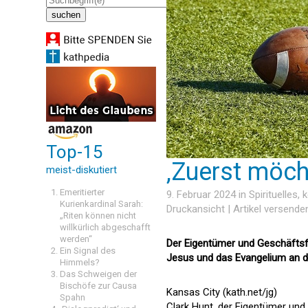
Top-15
‚Zuerst möch
meist-diskutiert
Emeritierter
9. Februar 2024 in
Spirituelles
, 
Kurienkardinal Sarah:
Druckansicht
|
Artikel versende
„Riten können nicht
willkürlich abgeschafft
werden“
Der Eigentümer und Geschäftsfü
Ein Signal des
Jesus und das Evangelium an die
Himmels?
Das Schweigen der
Bischöfe zur Causa
Kansas City (kath.net/jg)
Spahn
Clark Hunt, der Eigentümer und