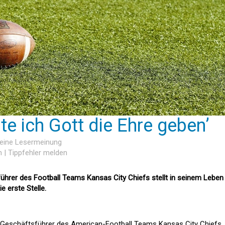
te ich Gott die Ehre geben’
keine Lesermeinung
n
|
Tippfehler melden
hrer des Football Teams Kansas City Chiefs stellt in seinem Leben
 erste Stelle.
 Geschäftsführer des American-Football Teams Kansas City Chiefs, w