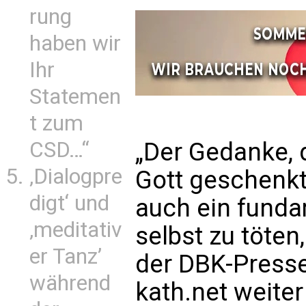
rung
haben wir
Ihr
Statemen
t zum
CSD…“
„Der Gedanke,
‚Dialogpre
Gott geschenk
digt‘ und
auch ein funda
‚meditativ
selbst zu töten,
er Tanz’
der DBK-Press
während
kath.net weite