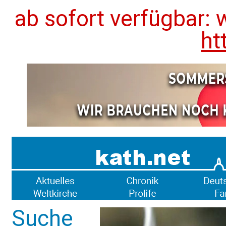
ab sofort verfügbar: 
ht
Suche