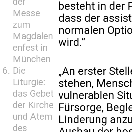
der
besteht in der 
Messe
dass der assist
zum
normalen Opti
Magdalen
wird.“
enfest in
München
„An erster Ste
Die
Liturgie:
stehen, Mensc
das Gebet
vulnerablen Si
der Kirche
Fürsorge, Begle
und Atem
Linderung anzu
des
Ausbau der hosp