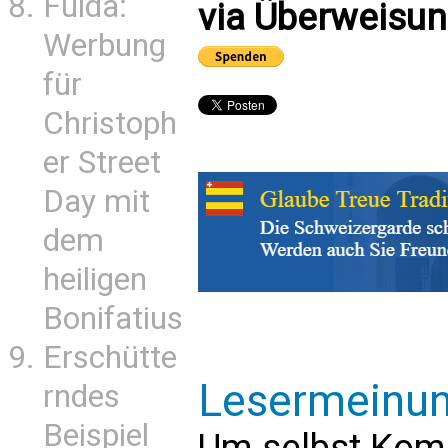
Fulda:
via Überweisun
Werbung
für
Christoph
er Street
Day mit
dem
heiligen
Bonifatius
Erschütte
Lesermeinu
rndes
Beispiel
Um selbst Kom