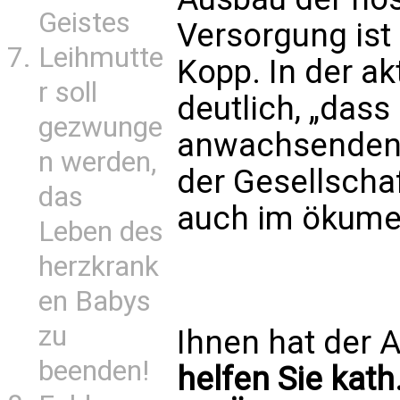
Geistes
Versorgung ist 
Leihmutte
Kopp. In der a
r soll
deutlich, „dass
gezwunge
anwachsenden 
n werden,
der Gesellschaf
das
auch im ökume
Leben des
herzkrank
en Babys
zu
Ihnen hat der A
beenden!
helfen Sie kath