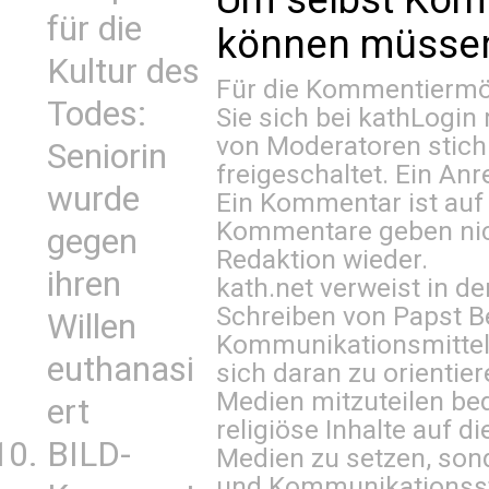
für die
können müssen 
Kultur des
Für die Kommentiermög
Todes:
Sie sich bei
kathLogin 
von Moderatoren stich
Seniorin
freigeschaltet. Ein Anr
wurde
Ein Kommentar ist auf
Kommentare geben nic
gegen
Redaktion wieder.
ihren
kath.net verweist in
Schreiben von Papst B
Willen
Kommunikationsmittel 
euthanasi
sich daran zu orientie
Medien mitzuteilen be
ert
religiöse Inhalte auf 
BILD-
Medien zu setzen, sond
und Kommunikationsst