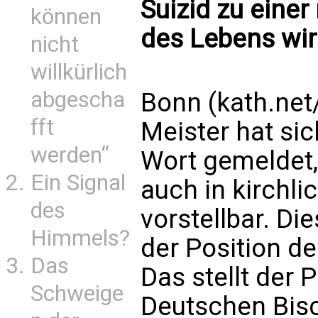
Suizid zu eine
können
des Lebens wir
nicht
willkürlich
abgescha
Bonn (kath.net
fft
Meister hat si
werden“
Wort gemeldet, 
Ein Signal
auch in kirchli
des
vorstellbar. Di
Himmels?
der Position de
Das
Das stellt der 
Schweige
Deutschen Bisc