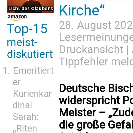
Kirche“
28. August 202
Top-15
Lesermeinung
meist-
Druckansicht
|
diskutiert
Tippfehler mel
Emeritiert
er
Deutsche Bisc
Kurienkar
widerspricht P
dinal
Meister – „Zud
Sarah:
die große Gefah
„Riten