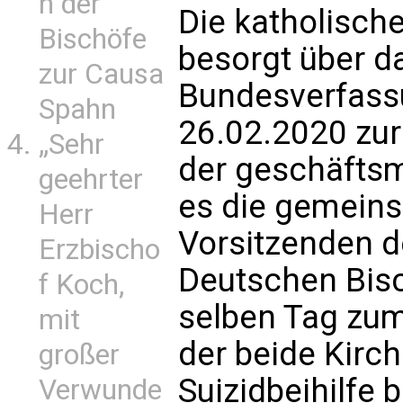
n der
Die katholische
Bischöfe
besorgt über da
zur Causa
Bundesverfass
Spahn
26.02.2020 zur
„Sehr
der geschäftsm
geehrter
es die gemein
Herr
Vorsitzenden d
Erzbischo
Deutschen Bis
f Koch,
selben Tag zum
mit
der beide Kirc
großer
Suizidbeihilfe 
Verwunde