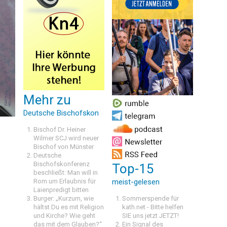
Mehr zu
Deutsche Bischofskon
Bischof Dr. Heiner
Wilmer SCJ wird neuer
Bischof von Münster
Deutsche
Bischofskonferenz
Top-15
beschließt: Man will in
Rom um Erlaubnis für
meist-gelesen
Laienpredigt bitten
Burger: „Kurzum, wie
Sommerspende für
hältst Du es mit Religion
kath.net - Bitte helfen
und Kirche? Wie geht
SIE uns jetzt JETZT!
das mit dem Glauben?“
Ein Signal des