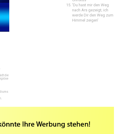
'Du hast mir den Weg
nach Ars gezeigt; ich
werde Dir den Weg zum
Himmel zeigen'
e
dt die
igiöse
ediums
n.