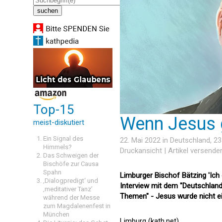
Top-15
Wenn Jesus g
meist-diskutiert
Ein Signal des
22. Mai 2022 in
Deutschland
, 2
Himmels?
Druckansicht
|
Artikel versende
Das Schweigen der
Bischöfe zur Causa
Spahn
Limburger Bischof Bätzing 'Ich 
‚Dialogpredigt‘ und
Interview mit dem "Deutschlan
‚meditativer Tanz’
Themen" - Jesus wurde nicht e
während der Messe
zum Magdalenenfest in
München
Limburg (kath.net)