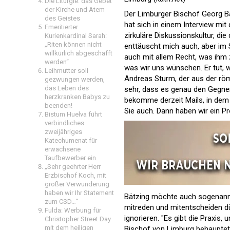
Die Liturgie: das Gebet
der Kirche und Atem
Der Limburger Bischof Georg B
des Geistes
hat sich in einem Interview mi
Emeritierter
zirkuläre Diskussionskultur, die
Kurienkardinal Sarah:
„Riten können nicht
enttäuscht mich auch, aber im S
willkürlich abgeschafft
auch mit allem Recht, was ihm z
werden“
was wir uns wünschen. Er tut, w
Leihmutter soll
Andreas Sturm, der aus der röm
gezwungen werden,
das Leben des
sehr, dass es genau den Gegner
herzkranken Babys zu
bekomme derzeit Mails, in dem 
beenden!
Sie auch. Dann haben wir ein Pro
Bistum Huelva führt
verbindliches
zweijähriges
Katechumenat für
erwachsene
Taufbewerber ein
„Sehr geehrter Herr
Erzbischof Koch, mit
großer Verwunderung
haben wir Ihr Statement
Bätzing möchte auch sogenannt
zum CSD…“
mitreden und mitentscheiden 
Fulda: Werbung für
ignorieren. "Es gibt die Praxis,
Christopher Street Day
mit dem heiligen
Bischof von Limburg behauptet 