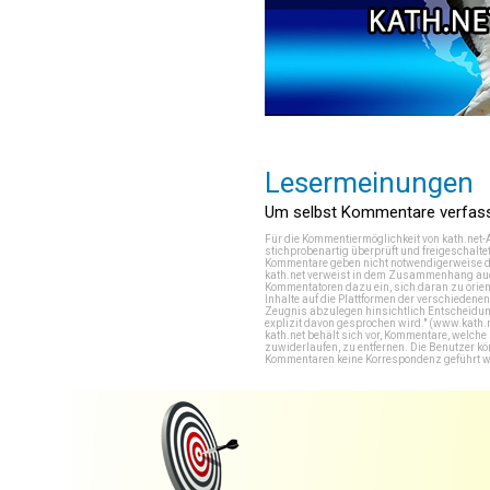
Lesermeinungen
Um selbst Kommentare verfasse
Für die Kommentiermöglichkeit von kath.net-
stichprobenartig überprüft und freigeschalte
Kommentare geben nicht notwendigerweise di
kath.net verweist in dem Zusammenhang auch
Kommentatoren dazu ein, sich daran zu orien
Inhalte auf die Plattformen der verschieden
Zeugnis abzulegen hinsichtlich Entscheidung
explizit davon gesprochen wird." (
www.kath.
kath.net behält sich vor, Kommentare, welch
zuwiderlaufen, zu entfernen. Die Benutzer k
Kommentaren keine Korrespondenz geführt werd