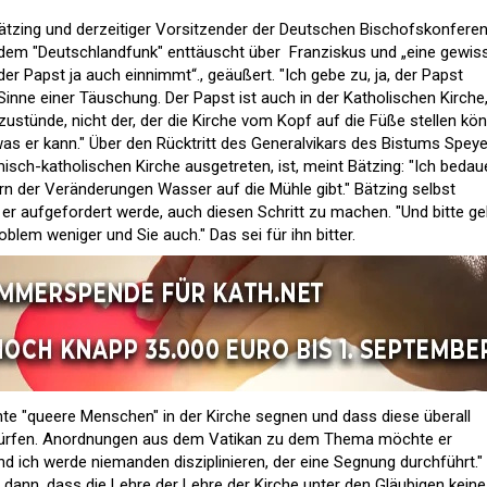
ätzing und derzeitiger Vorsitzender der Deutschen Bischofskonfere
t dem "Deutschlandfunk" enttäuscht über Franziskus und „eine gewis
 der Papst ja auch einnimmt“., geäußert. "Ich gebe zu, ja, der Papst
inne einer Täuschung. Der Papst ist auch in der Katholischen Kirche
ustünde, nicht der, der die Kirche vom Kopf auf die Füße stellen kön
as er kann." Über den Rücktritt des Generalvikars des Bistums Speye
isch-katholischen Kirche ausgetreten, ist, meint Bätzing: "Ich bedau
n der Veränderungen Wasser auf die Mühle gibt." Bätzing selbst
er aufgefordert werde, auch diesen Schritt zu machen. "Und bitte g
blem weniger und Sie auch." Das sei für ihn bitter.
e "queere Menschen" in der Kirche segnen und dass diese überall
dürfen. Anordnungen aus dem Vatikan zu dem Thema möchte er
 und ich werde niemanden disziplinieren, der eine Segnung durchführt."
dann, dass die Lehre der Lehre der Kirche unter den Gläubigen keine