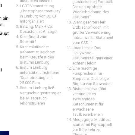
ausrücken lassen?
[australischer] Football:
tt
LGBT-Veranstaltung
Die unstoppbare
‚Christopher-Street-Day’
Wiederbelebung des
in Limburg von BDKJ
Glaubens“
h bin
mitorganisiert
„Sehr geehrter Herr
t.
Bätzing, Marx + Co:
Erzbischof Koch, mit
Desaster mit Ansage!
großer Verwunderung
haupt
Kein Grund zum
haben wir Ihr Statement
Rücktritt?
zum CSD…“
Kirchenkritischer
Joan Leslie: Das
Kabarettist Reichow
Hollywood-
beim Kreuzfest des
Glaubenszeugnis einer
Bistums Limburg
echten Heldin
Bistum Limburg
Eine mächtige
ht
unterstützt umstrittene
Fürsprecherin für
'Seenotrettung' mit
Ehepaare: Die heilige
25.000 Euro
Birgitta von Schweden
Bistum Limburg ließ
Bistum Huelva führt
Vertuschungsstrategien
verbindliches
bei Missbrauch
zweijähriges
rekonstruieren
Katechumenat für
erwachsene
Taufbewerber ein
Medjugorje: Mladifest
startet mit Papstappell
zur Rückkehr zu
Christus