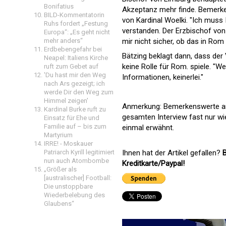
Bonifatius
Akzeptanz mehr finde. Bemerk
BILD-Kommentatorin
von Kardinal Woelki. "Ich muss 
Ruhs fordert „Festung
verstanden. Der Erzbischof von 
Europa“: „Es geht nicht
mehr anders“
mir nicht sicher, ob das in Ro
Erdbebengefahr bei
Bätzing beklagt dann, dass der
Neapel: Italiens Kirche
keine Rolle für Rom. spiele. "W
ruft zum Gebet auf
'Du hast mir den Weg
Informationen, keinerlei."
nach Ars gezeigt; ich
werde Dir den Weg zum
Himmel zeigen'
Anmerkung: Bemerkenswerte an 
Kardinal Burke ruft zu
gesamten Interview fast nur wi
Einsatz für Ehe und
Familie auf – bis zum
einmal erwähnt.
Martyrium
IRRE! - Moskauer
Patriarch Kyrill legitimiert
Ihnen hat der Artikel gefallen?
B
nun auch Atombombe
Kreditkarte/Paypal!
„Größer als
[australischer] Football:
Die unstoppbare
Wiederbelebung des
Glaubens“