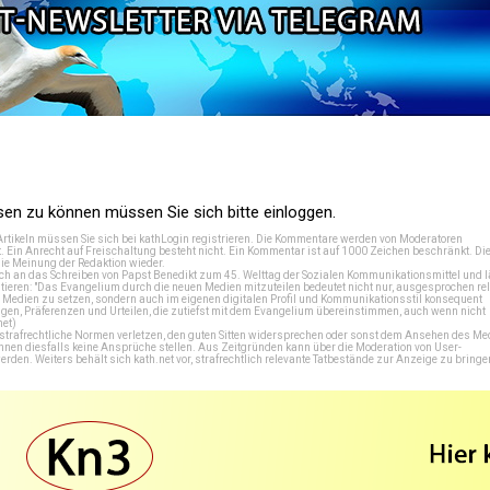
n zu können müssen Sie sich bitte einloggen.
Artikeln müssen Sie sich bei
kathLogin registrieren
. Die Kommentare werden von Moderatoren
t. Ein Anrecht auf Freischaltung besteht nicht. Ein Kommentar ist auf 1000 Zeichen beschränkt. Di
e Meinung der Redaktion wieder.
 an das Schreiben von Papst Benedikt zum 45. Welttag der Sozialen Kommunikationsmittel und lä
tieren: "Das Evangelium durch die neuen Medien mitzuteilen bedeutet nicht nur, ausgesprochen rel
en Medien zu setzen, sondern auch im eigenen digitalen Profil und Kommunikationsstil konsequent
en, Präferenzen und Urteilen, die zutiefst mit dem Evangelium übereinstimmen, auch wenn nicht
net
)
e strafrechtliche Normen verletzen, den guten Sitten widersprechen oder sonst dem Ansehen des M
önnen diesfalls keine Ansprüche stellen. Aus Zeitgründen kann über die Moderation von User-
en. Weiters behält sich kath.net vor, strafrechtlich relevante Tatbestände zur Anzeige zu bringe