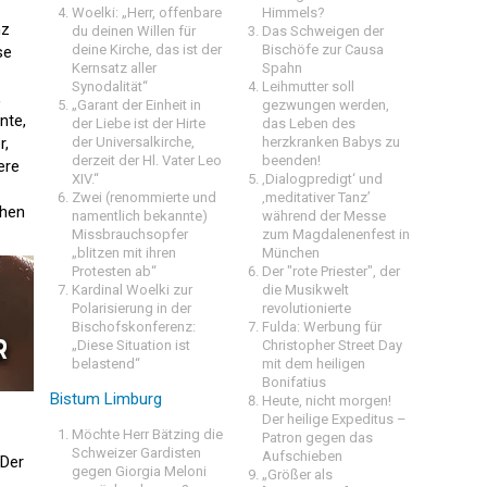
Woelki: „Herr, offenbare
Himmels?
nz
du deinen Willen für
Das Schweigen der
deine Kirche, das ist der
Bischöfe zur Causa
se
Kernsatz aller
Spahn
Synodalität“
Leihmutter soll
,
„Garant der Einheit in
gezwungen werden,
nte,
der Liebe ist der Hirte
das Leben des
r,
der Universalkirche,
herzkranken Babys zu
derzeit der Hl. Vater Leo
beenden!
ere
XIV.“
‚Dialogpredigt‘ und
Zwei (renommierte und
‚meditativer Tanz’
ehen
namentlich bekannte)
während der Messe
Missbrauchsopfer
zum Magdalenenfest in
„blitzen mit ihren
München
Protesten ab“
Der "rote Priester", der
Kardinal Woelki zur
die Musikwelt
Polarisierung in der
revolutionierte
Bischofskonferenz:
Fulda: Werbung für
„Diese Situation ist
Christopher Street Day
belastend“
mit dem heiligen
Bonifatius
Bistum Limburg
Heute, nicht morgen!
Der heilige Expeditus –
Möchte Herr Bätzing die
Patron gegen das
Schweizer Gardisten
Aufschieben
 Der
gegen Giorgia Meloni
„Größer als