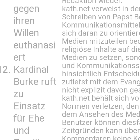
Redaktion wieder.
gegen
kath.net verweist in
Schreiben von Papst B
ihren
Kommunikationsmittel 
Willen
sich daran zu orientie
Medien mitzuteilen be
euthanasi
religiöse Inhalte auf 
ert
Medien zu setzen, sond
und Kommunikationsst
Kardinal
hinsichtlich Entscheid
Burke ruft
zutiefst mit dem Eva
nicht explizit davon ge
zu
kath.net behält sich v
Einsatz
Normen verletzen, den
dem Ansehen des Mediu
für Ehe
Benutzer können diesfa
und
Zeitgründen kann über
Kommentaren keine Ko