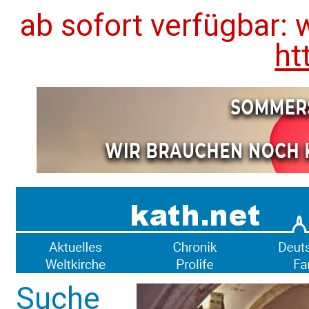
ab sofort verfügbar: 
ht
Suche