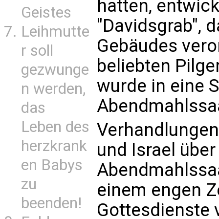
hatten, entwic
Geistes
"Davidsgrab", d
Leihmutte
Gebäudes veror
r soll
beliebten Pilger
gezwunge
wurde in eine 
n werden,
Abendmahlssaa
das
Leben des
Verhandlungen
herzkrank
und Israel über
en Babys
Abendmahlssaal
zu
einem engen Ze
beenden!
Gottesdienste 