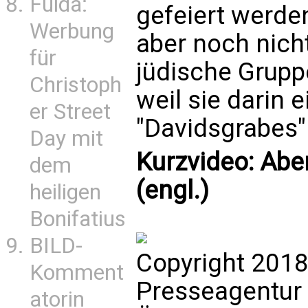
Fulda:
gefeiert werde
Werbung
aber noch nicht
für
jüdische Grupp
Christoph
weil sie darin
er Street
"Davidsgrabes"
Day mit
Kurzvideo: Abe
dem
(engl.)
heiligen
Bonifatius
BILD-
Copyright 2018
Komment
Presseagentur
atorin