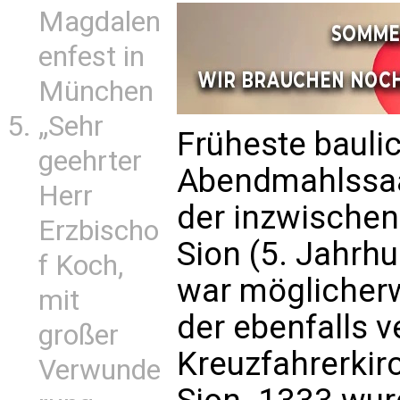
Magdalen
enfest in
München
„Sehr
Früheste bauli
geehrter
Abendmahlssaa
Herr
der inzwischen
Erzbischo
Sion (5. Jahrhu
f Koch,
war möglicherw
mit
der ebenfalls
großer
Kreuzfahrerkir
Verwunde