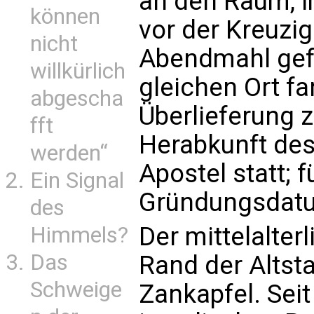
an den Raum, 
können
vor der Kreuzi
nicht
Abendmahl gefe
willkürlich
gleichen Ort fa
abgescha
Überlieferung z
fft
Herabkunft des 
werden“
Apostel statt; f
Ein Signal
Gründungsdatu
des
Der mittelalter
Himmels?
Das
Rand der Altsta
Schweige
Zankapfel. Sei