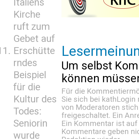
Italiens
Kirche
ruft zum
Gebet auf
Lesermeinu
Erschütte
rndes
Um selbst Kom
Beispiel
können müssen 
für die
Für die Kommentiermög
Kultur des
Sie sich bei
kathLogin 
von Moderatoren stich
Todes:
freigeschaltet. Ein Anr
Seniorin
Ein Kommentar ist auf
Kommentare geben nic
wurde