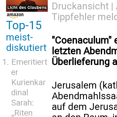
Druckansicht
|
Tippfehler mel
Top-15
meist-
"Coenaculum" 
diskutiert
letzten Abendm
Überlieferung 
Emeritiert
er
Kurienkar
Jerusalem (kat
dinal
Abendmahlssaa
Sarah:
auf dem Jerusa
„Riten