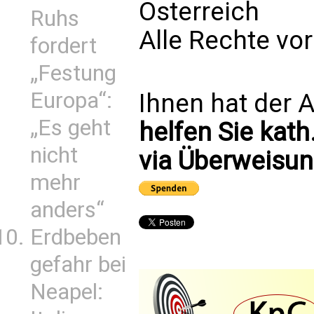
Österreich
Ruhs
Alle Rechte vo
fordert
„Festung
Europa“:
Ihnen hat der A
„Es geht
helfen Sie kath
nicht
via Überweisun
mehr
anders“
Erdbeben
gefahr bei
Neapel: