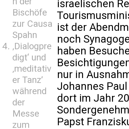
n der
israelischen Re
Bischöfe
Tourismusminist
zur Causa
ist der Abendm
Spahn
noch Synagoge
‚Dialogpre
haben Besucher
digt‘ und
Besichtigungen
‚meditativ
nur in Ausnahm
er Tanz’
Johannes Paul I
während
dort im Jahr 2
der
Sondergenehmi
Messe
Papst Franzisk
zum