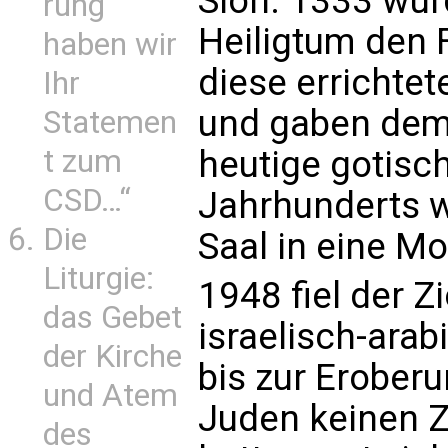
Sion. 1333 wur
rung
Heiligtum den 
haben wir
diese errichtet
Ihr
und gaben dem
Statemen
heutige gotisch
t zum
CSD…“
Jahrhunderts 
Die
Saal in eine M
Liturgie:
1948 fiel der Z
das Gebet
israelisch-arab
der Kirche
bis zur Eroberu
und Atem
Juden keinen 
des