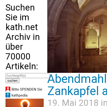
Suchen
Sie im
kath.net
Archiv in
über
70000
Artikeln:
Abendmahls
Zankapfel 
19. Mai 2018 i