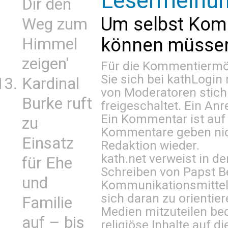
Lesermeinu
Dir den
Um selbst Kom
Weg zum
können müssen 
Himmel
zeigen'
Für die Kommentiermög
Sie sich bei
kathLogin 
Kardinal
von Moderatoren stich
Burke ruft
freigeschaltet. Ein Anr
Ein Kommentar ist auf
zu
Kommentare geben nic
Einsatz
Redaktion wieder.
kath.net verweist in
für Ehe
Schreiben von Papst B
und
Kommunikationsmittel 
sich daran zu orientie
Familie
Medien mitzuteilen be
auf – bis
religiöse Inhalte auf 