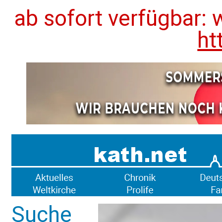
ab sofort verfügbar: 
ht
Suche