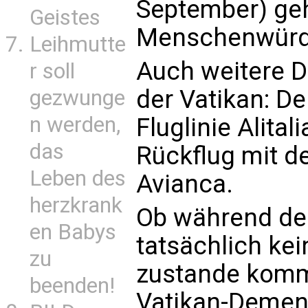
September) geh
Geistes
Menschenwürd
Leihmutte
Auch weitere D
r soll
der Vatikan: De
gezwunge
n werden,
Fluglinie Alital
das
Rückflug mit d
Leben des
Avianca.
herzkrank
Ob während de
en Babys
tatsächlich kei
zu
zustande kommt
beenden!
Vatikan-Dement