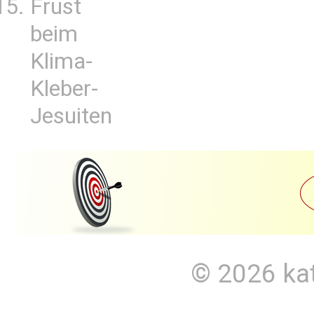
Frust
beim
Klima-
Kleber-
Jesuiten
© 2026
ka