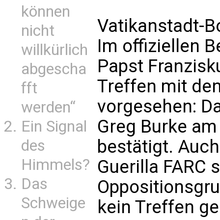
können
Vatikanstadt-B
nicht
Im offiziellen
willkürlich
Papst Franzisku
abgescha
Treffen mit de
fft
vorgesehen: Da
werden“
Greg Burke am 
Ein Signal
bestätigt. Auc
des
Himmels?
Guerilla FARC 
Das
Oppositionsgru
Schweige
kein Treffen ge