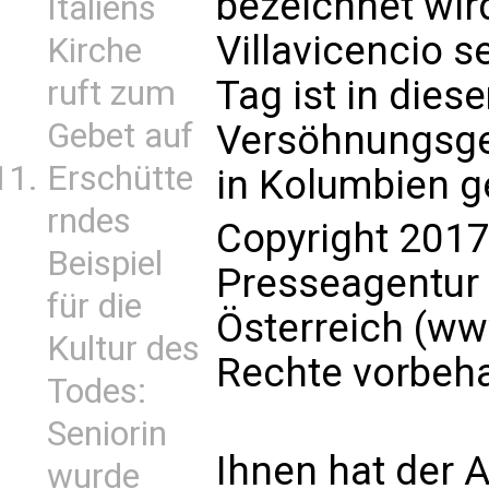
bezeichnet wir
Italiens
Villavicencio 
Kirche
Tag ist in dies
ruft zum
Gebet auf
Versöhnungsge
Erschütte
in Kolumbien g
rndes
Copyright 2017
Beispiel
Presseagentur
für die
Österreich (ww
Kultur des
Rechte vorbeha
Todes:
Seniorin
Ihnen hat der A
wurde