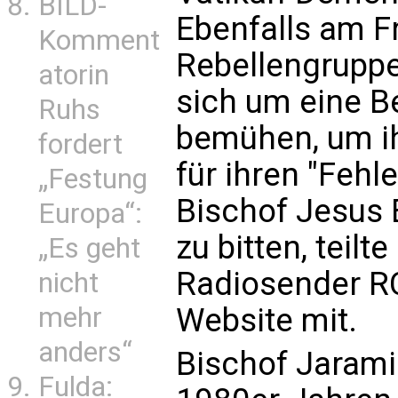
BILD-
Ebenfalls am Fr
Komment
Rebellengruppe 
atorin
sich um eine 
Ruhs
bemühen, um ih
fordert
für ihren "Fehl
„Festung
Bischof Jesus 
Europa“:
zu bitten, teil
„Es geht
Radiosender RC
nicht
Website mit.
mehr
anders“
Bischof Jaramil
Fulda: