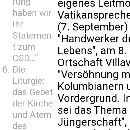
rung
eigenes Leitmot
haben wir
Vatikanspreche
Ihr
(7. September) 
Statemen
"Handwerker de
t zum
Lebens", am 8.
CSD…“
Ortschaft Villa
Die
"Versöhnung mi
Liturgie:
Kolumbianern u
das Gebet
Vordergrund. I
der Kirche
sei das Thema 
und Atem
Jüngerschaft", 
des