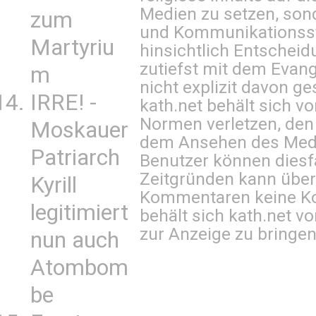
Medien zu setzen, sond
zum
und Kommunikationsst
Martyriu
hinsichtlich Entscheid
zutiefst mit dem Eva
m
nicht explizit davon ge
IRRE! -
kath.net behält sich v
Normen verletzen, den
Moskauer
dem Ansehen des Mediu
Patriarch
Benutzer können diesfa
Zeitgründen kann über
Kyrill
Kommentaren keine Ko
legitimiert
behält sich kath.net vo
zur Anzeige zu bringen
nun auch
Atombom
be