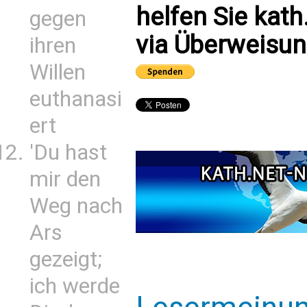
helfen Sie kath
gegen
via Überweisun
ihren
Willen
euthanasi
ert
'Du hast
mir den
Weg nach
Ars
gezeigt;
ich werde