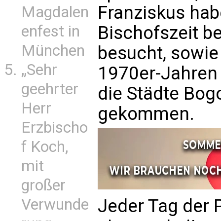
Franziskus hab
Magdalen
Bischofszeit b
enfest in
München
besucht, sowie
„Sehr
1970er-Jahren a
geehrter
die Städte Bog
Herr
gekommen.
Erzbischo
f Koch,
mit
großer
Jeder Tag der 
Verwunde