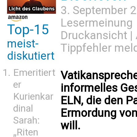
3. September 
Lesermeinung
Top-15
Druckansicht
|
meist-
Tippfehler mel
diskutiert
Emeritiert
Vatikanspreche
er
informelles Ge
Kurienkar
ELN, die den P
dinal
Ermordung von 
Sarah:
will.
„Riten