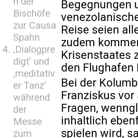
n der
Begegnungen u
Bischöfe
venezolanisch
zur Causa
Reise seien all
Spahn
zudem kommen 
‚Dialogpre
Krisenstaates
digt‘ und
den Flughafen 
‚meditativ
Bei der Kolumb
er Tanz’
Franziskus vor
während
Fragen, wenngl
der
inhaltlich eben
Messe
spielen wird, s
zum