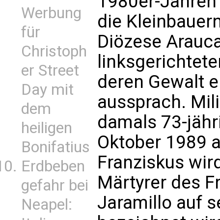
1980er-Jahren m
Werbung
die Kleinbauern
für
Diözese Arauca
Christoph
linksgerichtete
er Street
deren Gewalt er
Day mit
aussprach. Mil
dem
damals 73-jähr
heiligen
Oktober 1989 a
Bonifatius
Franziskus wir
Erdbeben
Märtyrer des Fr
gefahr bei
Jaramillo auf 
Neapel: