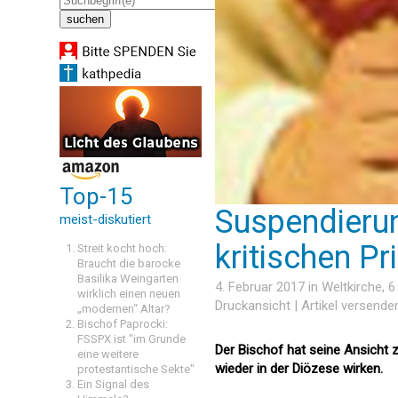
Top-15
Suspendierung
meist-diskutiert
kritischen P
Streit kocht hoch:
Braucht die barocke
Basilika Weingarten
4. Februar 2017 in
Weltkirche
, 
wirklich einen neuen
Druckansicht
|
Artikel versende
„modernen“ Altar?
Bischof Paprocki:
FSSPX ist "im Grunde
Der Bischof hat seine Ansicht z
eine weitere
wieder in der Diözese wirken.
protestantische Sekte"
Ein Signal des