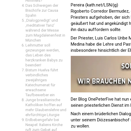
Himmels?
Pereira (kath.net/LSN/jg)
Das Schweigen der
Bischöfe zur Causa
Rigoberto Corredor Bermudez, d
Spahn
Priesters aufgehoben, der sich 
‚Dialogpredigt‘ und
geäußert hat und angekündigt 
‚meditativer Tanz’
ihn dazu auffordern sollte.
während der Messe
zum Magdalenenfest in
Der Priester, Luis Carlos Urib
München
Medina habe die Lehre und Past
Leihmutter soll
insbesondere hinsichtlich der E
gezwungen werden,
das Leben des
herzkranken Babys zu
beenden!
Bistum Huelva führt
verbindliches
zweijähriges
Katechumenat für
erwachsene
Taufbewerber ein
Der Blog
OnePeterFive
hat nun 
Junge brasilianische
seinen priesterlichen Dienst i
Katholiken hoffen auf
mehr Glaubenslehre und
Nach einem brüderlichen Dialog
ehrfürchtige Liturgie
unter seinem Diözesanbischof i
Erdbebengefahr bei
Neapel: Italiens Kirche
zu wollen.
ruft zum Gebet auf