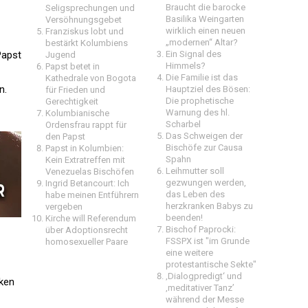
Braucht die barocke
Seligsprechungen und
Basilika Weingarten
Versöhnungsgebet
wirklich einen neuen
Franziskus lobt und
„modernen“ Altar?
bestärkt Kolumbiens
Papst
Ein Signal des
Jugend
Himmels?
Papst betet in
Die Familie ist das
Kathedrale von Bogota
n.
Hauptziel des Bösen:
für Frieden und
Die prophetische
Gerechtigkeit
Warnung des hl.
Kolumbianische
Scharbel
Ordensfrau rappt für
Das Schweigen der
den Papst
Bischöfe zur Causa
Papst in Kolumbien:
Spahn
Kein Extratreffen mit
Leihmutter soll
Venezuelas Bischöfen
gezwungen werden,
Ingrid Betancourt: Ich
das Leben des
habe meinen Entführern
herzkranken Babys zu
vergeben
beenden!
Kirche will Referendum
Bischof Paprocki:
über Adoptionsrecht
FSSPX ist "im Grunde
homosexueller Paare
eine weitere
protestantische Sekte"
‚Dialogpredigt‘ und
rken
‚meditativer Tanz’
während der Messe