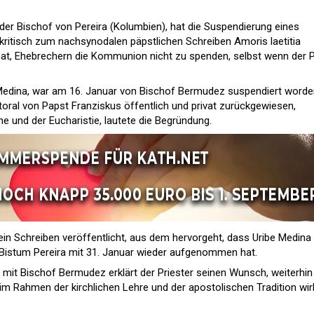
er Bischof von Pereira (Kolumbien), hat die Suspendierung eines
kritisch zum nachsynodalen päpstlichen Schreiben Amoris laetitia
hat, Ehebrechern die Kommunion nicht zu spenden, selbst wenn der 
e Medina, war am 16. Januar von Bischof Bermudez suspendiert worde
oral von Papst Franziskus öffentlich und privat zurückgewiesen,
he und der Eucharistie, lautete die Begründung.
ein Schreiben veröffentlicht, aus dem hervorgeht, dass Uribe Medina
m Bistum Pereira mit 31. Januar wieder aufgenommen hat.
 mit Bischof Bermudez erklärt der Priester seinen Wunsch, weiterhin
m Rahmen der kirchlichen Lehre und der apostolischen Tradition wi