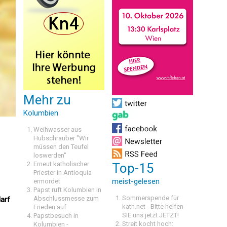
Mehr zu
Kolumbien
Weihwasser aus
Hubschrauber "Wir
müssen den Teufel
loswerden"
Erneut katholischer
Top-15
Priester in Antioquia
meist-gelesen
ermordet
Papst ruft Kolumbien in
Sommerspende für
Abschlussmesse zum
darf
kath.net - Bitte helfen
Frieden auf
SIE uns jetzt JETZT!
Papstbesuch in
Streit kocht hoch:
Kolumbien -