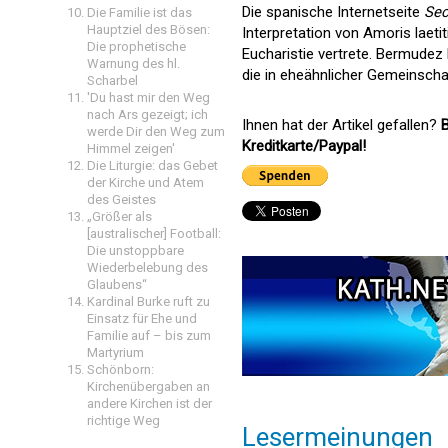
Die spanische Internetseite
Sec
Die Familie ist das
Hauptziel des Bösen:
Interpretation von Amoris laet
Die prophetische
Eucharistie vertrete. Bermude
Warnung des hl.
die in eheähnlicher Gemeinsch
Scharbel
'Du hast mir den Weg
nach Ars gezeigt; ich
Ihnen hat der Artikel gefallen?
B
werde Dir den Weg zum
Kreditkarte/Paypal!
Himmel zeigen'
Die Liturgie: das Gebet
der Kirche und Atem
des Geistes
„Größer als
[australischer] Football:
Die unstoppbare
Wiederbelebung des
Glaubens“
Kardinal Burke ruft zu
Einsatz für Ehe und
Familie auf – bis zum
Martyrium
Schönborn:
Kirchenübergaben an
andere Kirchen ist der
richtige Weg
Lesermeinungen