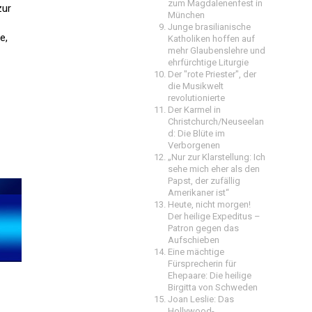
zum Magdalenenfest in
zur
München
Junge brasilianische
e,
Katholiken hoffen auf
mehr Glaubenslehre und
ehrfürchtige Liturgie
Der "rote Priester", der
die Musikwelt
revolutionierte
Der Karmel in
Christchurch/Neuseelan
d: Die Blüte im
Verborgenen
„Nur zur Klarstellung: Ich
sehe mich eher als den
Papst, der zufällig
Amerikaner ist“
Heute, nicht morgen!
Der heilige Expeditus –
Patron gegen das
Aufschieben
Eine mächtige
Fürsprecherin für
Ehepaare: Die heilige
Birgitta von Schweden
Joan Leslie: Das
Hollywood-