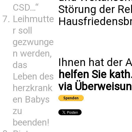
CSD…“
Störung der Re
Leihmutte
Hausfriedensbr
r soll
gezwunge
n werden,
Ihnen hat der A
das
helfen Sie kath
Leben des
via Überweisun
herzkrank
en Babys
zu
beenden!