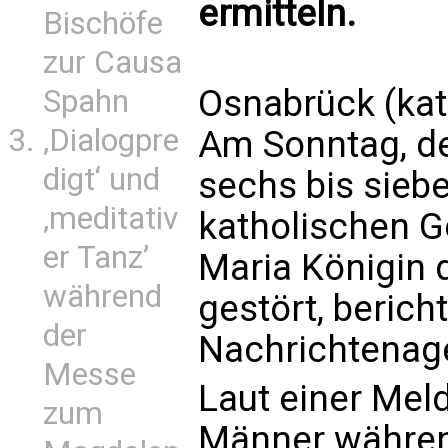
ermitteln.
Bischöfe
zur Causa
Osnabrück (kat
Spahn
‚Dialogpre
Am Sonntag, de
digt‘ und
sechs bis sieb
‚meditativ
katholischen Go
er Tanz’
Maria Königin 
während
gestört, berich
der
Nachrichtenag
Messe
Laut einer Meld
zum
Männer währen