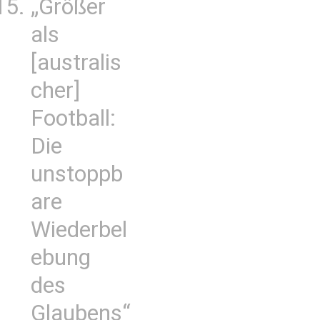
„Größer
als
[australis
cher]
Football:
Die
unstoppb
are
Wiederbel
ebung
des
Glaubens“