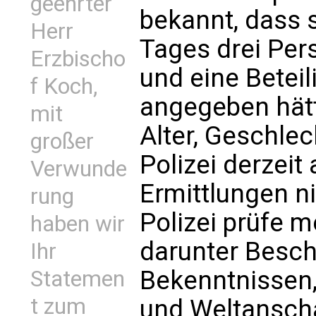
geehrter
bekannt, dass 
Herr
Tages drei Pers
Erzbischo
und eine Beteil
f Koch,
angegeben hät
mit
Alter, Geschle
großer
Polizei derzeit
Verwunde
Ermittlungen n
rung
Polizei prüfe m
haben wir
darunter Besc
Ihr
Bekenntnissen
Statemen
t zum
und Weltansch