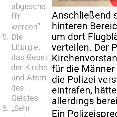
abgescha
Anschließend s
fft
hinteren Berei
werden“
um dort Flugblä
Die
verteilen. Der 
Liturgie:
das Gebet
Kirchenvorstan
der Kirche
für die Männe
und Atem
die Polizei ver
des
eintrafen, hätt
Geistes
allerdings bere
„Sehr
Ein Polizeispr