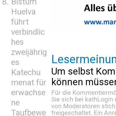
Bistum
Huelva
führt
verbindlic
hes
zweijährig
Lesermeinu
es
Um selbst Kom
Katechu
können müssen 
menat für
erwachse
Für die Kommentiermög
Sie sich bei
kathLogin 
ne
von Moderatoren stich
Taufbewe
freigeschaltet. Ein Anr