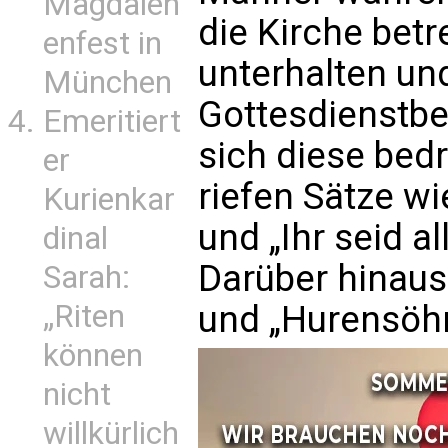
Magdalen
die Kirche betr
enfest in
unterhalten un
München
Gottesdienstbe
Emeritiert
sich diese bedr
er
riefen Sätze wi
Kurienkar
und „Ihr seid 
dinal
Darüber hinaus
Sarah:
„Riten
und „Hurensöh
können
nicht
willkürlich