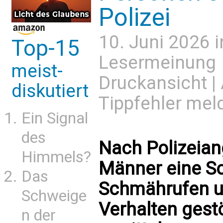
Polizei
10. Juni 2026 
Top-15
Lesermeinung
meist-
Druckansicht
|
diskutiert
Tippfehler mel
Ein Signal
des
Nach Polizeian
Himmels?
Männer eine S
Das
Schmährufen u
Schweige
Verhalten gest
n der