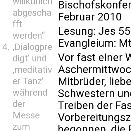
willkürlich
Bischofskonfer
abgescha
Februar 2010
fft
Lesung: Jes 55
werden“
Evangleium: Mt
‚Dialogpre
Vor fast einer
digt‘ und
Aschermittwoch
‚meditativ
Mitbrüder, lieb
er Tanz’
Schwestern un
während
der
Treiben der Fa
Messe
Vorbereitungsze
zum
begonnen, die 