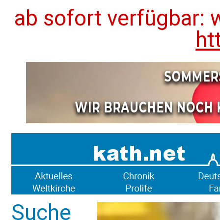
ab sofort verfügbar: 
ht
Suche