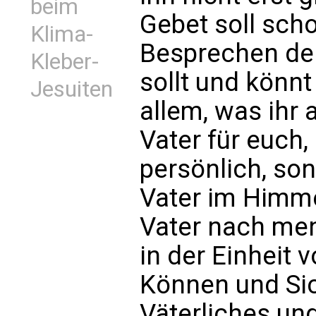
beim
Gebet soll sch
Klima-
Besprechen der
Kleber-
sollt und könnt
Jesuiten
allem, was ihr 
Vater für euch,
persönlich, sond
Vater im Himme
Vater nach me
in der Einheit 
Können und Si
Väterliches un