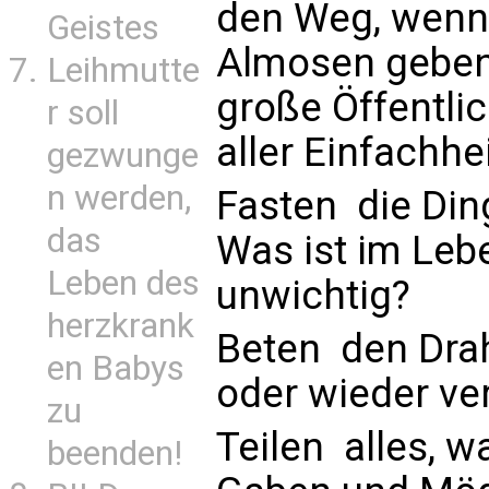
den Weg, wenn 
Geistes
Almosen geben 
Leihmutte
große Öffentlic
r soll
aller Einfachhe
gezwunge
n werden,
Fasten  die Di
das
Was ist im Leb
Leben des
unwichtig?
herzkrank
Beten  den Dra
en Babys
oder wieder ve
zu
Teilen  alles,
beenden!