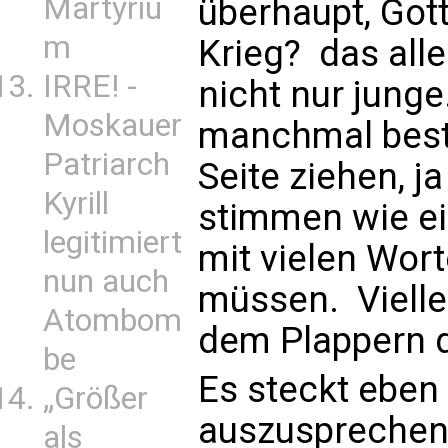
Martyriu
überhaupt, Got
m
Krieg?  das al
IRRE! -
nicht nur jung
Moskauer
manchmal best
Patriarch
Seite ziehen, ja
Kyrill
stimmen wie ein
legitimiert
mit vielen Wor
nun auch
müssen.  Viell
Atombom
dem Plappern d
be
Es steckt eben 
„Größer
auszusprechen,
als