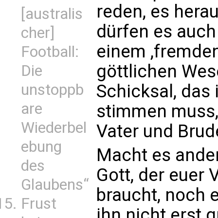
reden, es hera
[australis
dürfen es auch 
cher]
einem ,fremden
Football:
göttlichen Wes
Die
Schicksal, das 
unstoppb
are
stimmen muss, 
Wiederbel
Vater und Brude
ebung
Macht es ander
des
Gott, der euer V
Glaubens“
braucht, noch eh
Frust
ihn nicht erst 