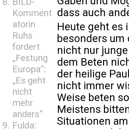
Gaben und Mögl
BILD-
dass auch and
Komment
atorin
Heute geht es 
Ruhs
besonders um d
fordert
nicht nur jung
„Festung
dem Beten nich
Europa“:
der heilige Pau
„Es geht
nicht immer wis
nicht
Weise beten sol
mehr
Meistens bitten
anders“
Situationen am
Fulda: