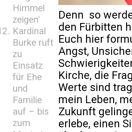
Himmel
Denn  so werde
zeigen'
den Fürbitten 
Kardinal
Euch hier formu
Burke ruft
Angst, Unsicher
zu
Schwierigkeite
Einsatz
Kirche, die Fr
für Ehe
Werte sind trag
und
mein Leben, m
Familie
Zukunft gelinge
auf – bis
erlebe, einen S
zum