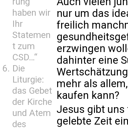
Auch vielen ju
rung
nur um das ide
haben wir
Ihr
freilich manch
Statemen
gesundheitsge
t zum
erzwingen woll
CSD…“
dahinter eine 
Die
Wertschätzung
Liturgie:
mehr als allem
das Gebet
kaufen kann?
der Kirche
Jesus gibt uns
und Atem
gelebte Zeit ei
des