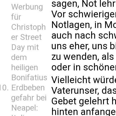
sagen, Not lehr
Werbung
Vor schwierige
für
Notlagen, in M
Christoph
auch nach schw
er Street
uns eher, uns b
Day mit
zu wenden, als
dem
oder in schöne
heiligen
Bonifatius
Vielleicht wür
Erdbeben
Vaterunser, das
gefahr bei
Gebet gelehrt h
Neapel:
hinten anfange