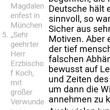
Magdalen
Deutsche hält e
enfest in
sinnvoll, so wa
München
Sicher aus seh
„Sehr
Motiven. Aber 
geehrter
der tief mensc
Herr
falschen Abhä
Erzbischo
bewusst auf Le
f Koch,
und Zeiten des
mit
um dann die Wi
großer
annehmen zu k
Verwunde