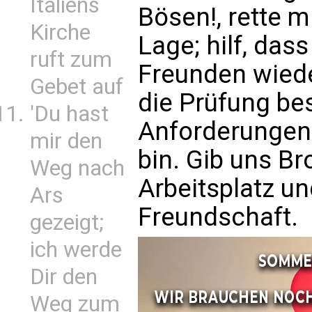
Italiens
Bösen!, rette 
Kirche
Lage; hilf, das
ruft zum
Freunden wieder
Gebet auf
die Prüfung be
'Du hast
Anforderungen
mir den
bin. Gib uns Br
Weg nach
Arbeitsplatz u
Ars
Freundschaft.
gezeigt;
ich werde
Dir den
Weg zum