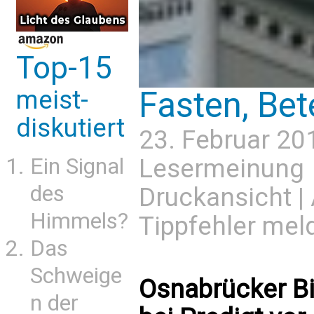
Top-15
Fasten, Be
meist-
diskutiert
23. Februar 20
Lesermeinung
Ein Signal
des
Druckansicht
|
Himmels?
Tippfehler mel
Das
Schweige
Osnabrücker B
n der