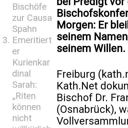
bei Predigt vo
Bischöfe
Bischofskonfe
zur Causa
Morgen: Er ble
Spahn
seinem Namen, 
Emeritiert
seinem Willen.
er
Kurienkar
Freiburg (kath.
dinal
Sarah:
Kath.Net dokum
„Riten
Bischof Dr. Fr
können
(Osnabrück), w
nicht
Vollversammlu