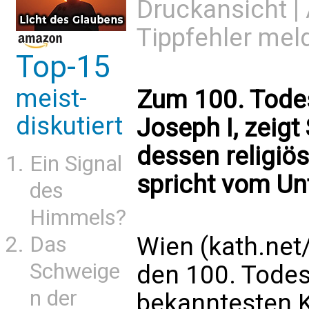
Druckansicht
|
Tippfehler mel
Top-15
meist-
Zum 100. Todes
diskutiert
Joseph I, zeig
dessen religiös
Ein Signal
spricht vom Un
des
Himmels?
Wien (kath.net
Das
Schweige
den 100. Todes
n der
bekanntesten K