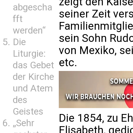
zeigt den Kaise
abgescha
seiner Zeit ver
fft
Familienmitglie
werden“
sein Sohn Rudo
Die
von Mexiko, se
Liturgie:
etc.
das Gebet
der Kirche
und Atem
des
Geistes
Die 1854, zu E
„Sehr
Elisabeth, gedi