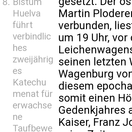
gesetzt. Der ö
Bistum
Martin Plodere
Huelva
verbunden, lies
führt
verbindlic
um 19 Uhr, vor 
hes
Leichenwagens,
zweijährig
seinen letzten 
es
Wagenburg von
Katechu
diesem epochal
menat für
somit einen H
erwachse
Gedenkjahres a
ne
Kaiser, Franz J
Taufbewe