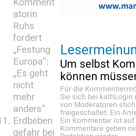
Komment
atorin
Ruhs
fordert
Lesermeinu
„Festung
Europa“:
Um selbst Kom
„Es geht
können müssen 
nicht
Für die Kommentiermög
mehr
Sie sich bei
kathLogin 
von Moderatoren stich
anders“
freigeschaltet. Ein Anr
Erdbeben
Ein Kommentar ist auf
Kommentare geben nic
gefahr bei