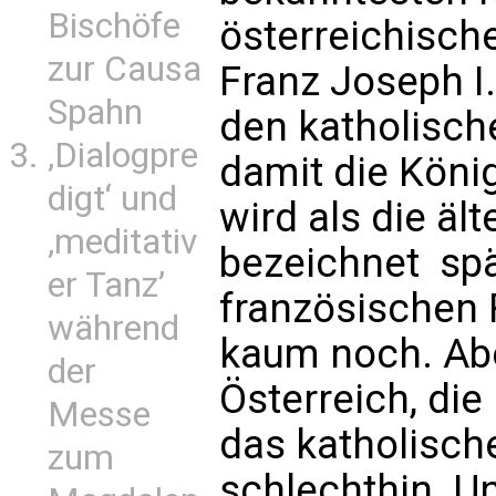
Bischöfe
österreichische
zur Causa
Franz Joseph I
Spahn
den katholisc
‚Dialogpre
damit die Köni
digt‘ und
wird als die äl
‚meditativ
bezeichnet  sp
er Tanz’
französischen R
während
kaum noch. Abe
der
Österreich, di
Messe
das katholisch
zum
schlechthin. U