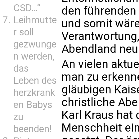
CSD…“
den führenden 
Leihmutte
und somit wäre
r soll
Verantwortung,
gezwunge
Abendland neu
n werden,
An vielen aktu
das
man zu erkenn
Leben des
gläubigen Kais
herzkrank
christliche Ab
en Babys
Karl Kraus hat 
zu
Menschheit ei
beenden!