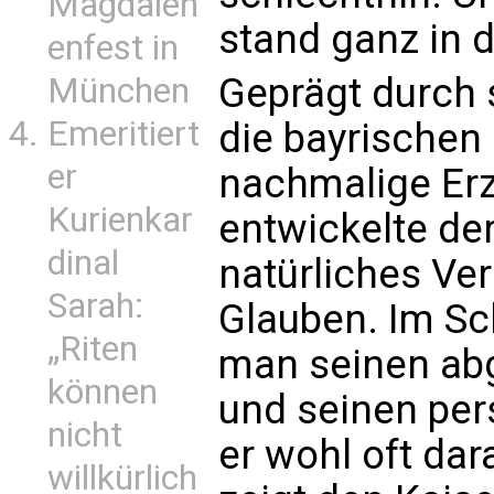
Magdalen
stand ganz in d
enfest in
Geprägt durch s
München
Emeritiert
die bayrischen
er
nachmalige Erz
Kurienkar
entwickelte der
dinal
natürliches Ve
Sarah:
Glauben. Im S
„Riten
man seinen ab
können
und seinen per
nicht
er wohl oft dar
willkürlich