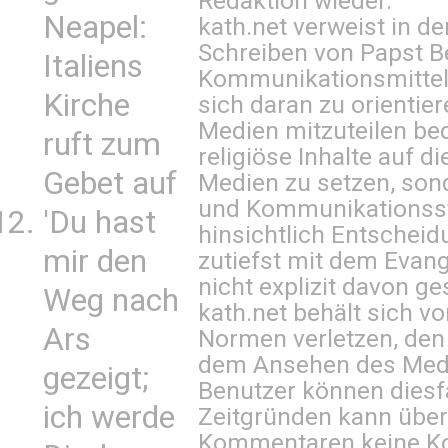
Redaktion wieder.
Neapel:
kath.net verweist in
Schreiben von Papst B
Italiens
Kommunikationsmittel 
Kirche
sich daran zu orientie
Medien mitzuteilen be
ruft zum
religiöse Inhalte auf 
Gebet auf
Medien zu setzen, sond
und Kommunikationsst
'Du hast
hinsichtlich Entscheid
mir den
zutiefst mit dem Eva
nicht explizit davon ge
Weg nach
kath.net behält sich v
Ars
Normen verletzen, den
dem Ansehen des Mediu
gezeigt;
Benutzer können diesfa
ich werde
Zeitgründen kann über
Kommentaren keine Ko