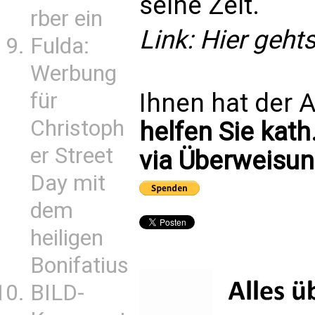
seine Zeit.
rber ein
Link: Hier geht
Fulda:
Werbung
Ihnen hat der A
für
Christoph
helfen Sie kath
er Street
via Überweisun
Day mit
dem
heiligen
Bonifatius
BILD-