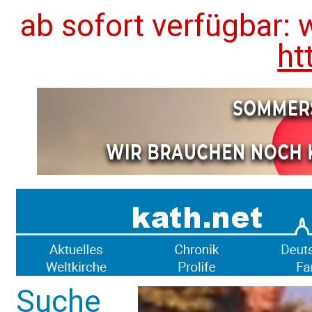
ab sofort verfügbar: 
ht
Suche