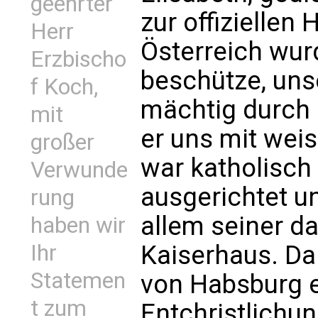
geehrter
zur offiziellen
Herr
Österreich wurd
Erzbischo
beschütze, unse
f Koch,
mächtig durch 
mit
er uns mit wei
großer
war katholisch
Verwunde
ausgerichtet u
rung
allem seiner d
haben wir
Kaiserhaus. Da
Ihr
Statemen
von Habsburg e
t zum
Entchristlichun