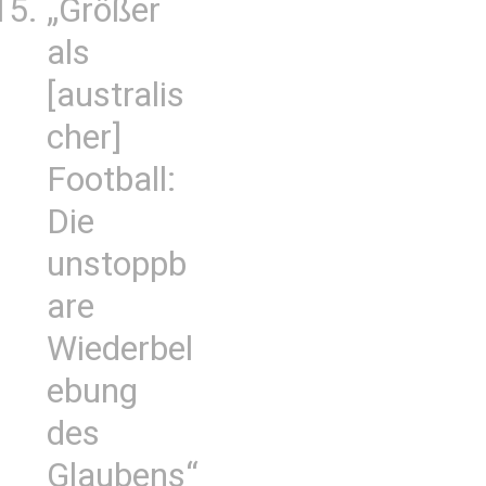
„Größer
als
[australis
cher]
Football:
Die
unstoppb
are
Wiederbel
ebung
des
Glaubens“