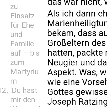
das war nicht, 
zu
Als ich dann eh
Einsatz
Marienheiligtu
für Ehe
bekam, dass au
und
Großeltern des 
Familie
hatten, packte
auf – bis
Neugier und da
zum
Aspekt. Was, w
Martyriu
m
wie eine Vorse
'Du hast
Gottes gewisse
mir den
Joseph Ratzing