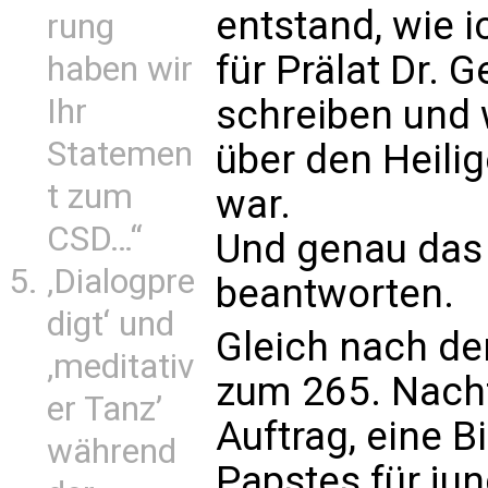
entstand, wie 
rung
für Prälat Dr. 
haben wir
schreiben und 
Ihr
Statemen
über den Heili
t zum
war.
CSD…“
Und genau das
‚Dialogpre
beantworten.
digt‘ und
Gleich nach de
‚meditativ
zum 265. Nachfo
er Tanz’
Auftrag, eine B
während
Papstes für ju