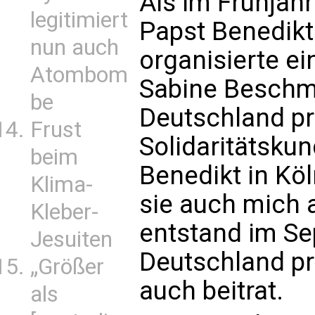
Als im Frühjah
legitimiert
Papst Benedikt
nun auch
organisierte ei
Atombom
Sabine Beschm
be
Deutschland pr
Frust
Solidaritätsku
beim
Benedikt in Kö
Klima-
sie auch mich 
Kleber-
entstand im Se
Jesuiten
Deutschland pr
„Größer
auch beitrat.
als