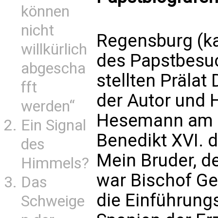
können
nicht
Regensburg (ka
willkürlich
des Papstbesu
abgescha
stellten Prälat
fft
der Autor und 
werden“
Hesemann am Di
Ein Signal
Benedikt XVI. 
des
Mein Bruder, d
Himmels?
war Bischof Ge
Das
die Einführung
Schweige