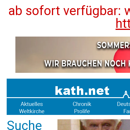
ab sofort verfügbar: 
ht
Suche