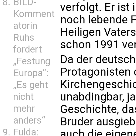
BILD-
verfolgt. Er is
Komment
noch lebende F
atorin
Heiligen Vaters
Ruhs
schon 1991 ver
fordert
Da der deutsc
„Festung
Protagonisten d
Europa“:
Kirchengeschic
„Es geht
unabdingbar, ja
nicht
Geschichte, das
mehr
anders“
Bruder ausgieb
Fulda:
auch die eigen