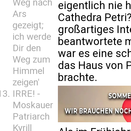
Weg nach
eigentlich nie 
Ars
Cathedra Petri
gezeigt;
großartiges Int
ich werde
beantwortete m
Dir den
war es eine sc
Weg zum
das Haus von P
Himmel
brachte.
zeigen'
IRRE! -
Moskauer
Patriarch
Kyrill