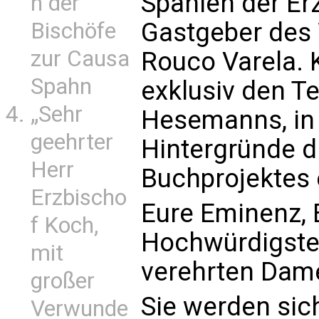
Spanien der Er
n der
Gastgeber des 
Bischöfe
zur Causa
Rouco Varela. 
Spahn
exklusiv den T
„Sehr
Hesemanns, in 
geehrter
Hintergründe 
Herr
Buchprojektes e
Erzbischo
Eure Eminenz, 
f Koch,
Hochwürdigster
mit
verehrten Dam
großer
Sie werden sic
Verwunde