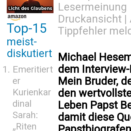
Lesermeinung
Druckansicht
|
Top-15
Tippfehler mel
meist-
diskutiert
Michael Hesema
dem Interview-
Emeritiert
Mein Bruder, d
er
den wertvollst
Kurienkar
dinal
Leben Papst Be
Sarah:
damit diese Que
„Riten
Papstbiografen