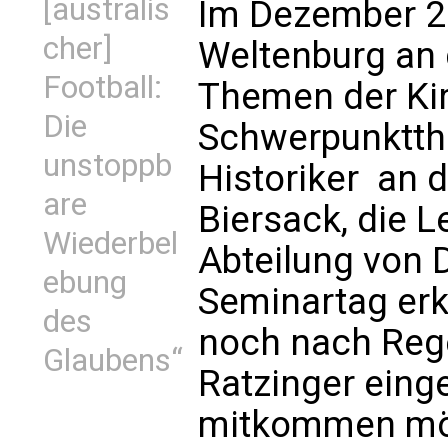
[australis
Im Dezember 20
cher]
Weltenburg an 
Football:
Themen der Ki
Die
Schwerpunktth
unstoppb
Historiker  a
are
Biersack, die L
Wiederbel
Abteilung von 
ebung
Seminartag erkl
des
noch nach Regen
Glaubens“
Ratzinger eing
mitkommen möge