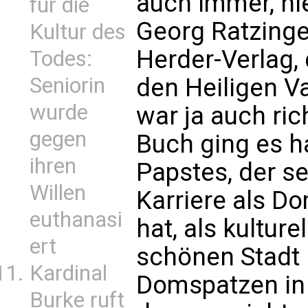
auch immer, ni
für die
Georg Ratzinge
Kultur des
Herder-Verlag,
Todes:
den Heiligen V
Seniorin
wurde
war ja auch ri
gegen
Buch ging es h
ihren
Papstes, der s
Willen
Karriere als D
euthanasi
hat, als kulture
ert
schönen Stadt 
Kardinal
Domspatzen in
Burke ruft