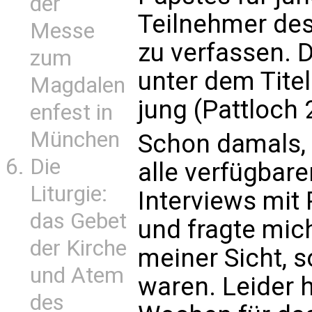
der
Teilnehmer des
Messe
zu verfassen. 
zum
unter dem Titel
Magdalen
jung (Pattloch
enfest in
München
Schon damals, 
Die
alle verfügbare
Liturgie:
Interviews mit 
das Gebet
und fragte mic
der Kirche
meiner Sicht, 
und Atem
waren. Leider h
des