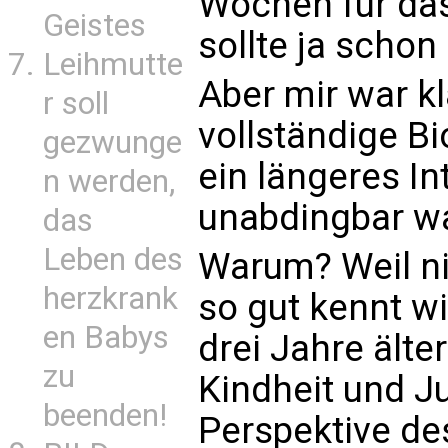
Wochen für das 
Geistes
sollte ja schon
Leihmutte
Aber mir war kl
r soll
vollständige Bi
gezwunge
ein längeres I
n werden,
unabdingbar wa
das
Leben des
Warum? Weil n
herzkrank
so gut kennt wi
en Babys
drei Jahre älte
zu
Kindheit und J
beenden!
Perspektive de