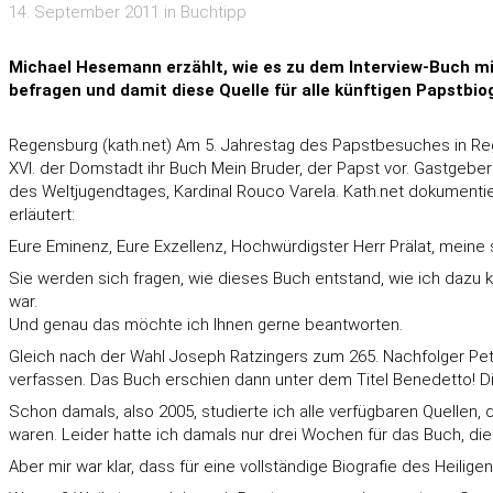
14. September 2011 in Buchtipp
Michael Hesemann erzählt, wie es zu dem Interview-Buch mit
befragen und damit diese Quelle für alle künftigen Papstbio
Regensburg (kath.net) Am 5. Jahrestag des Papstbesuches in Rege
XVI. der Domstadt ihr Buch Mein Bruder, der Papst vor. Gastge
des Weltjugendtages, Kardinal Rouco Varela. Kath.net dokumenti
erläutert:
Eure Eminenz, Eure Exzellenz, Hochwürdigster Herr Prälat, mein
Sie werden sich fragen, wie dieses Buch entstand, wie ich dazu k
war.
Und genau das möchte ich Ihnen gerne beantworten.
Gleich nach der Wahl Joseph Ratzingers zum 265. Nachfolger Petri
verfassen. Das Buch erschien dann unter dem Titel Benedetto! Die 
Schon damals, also 2005, studierte ich alle verfügbaren Quellen, 
waren. Leider hatte ich damals nur drei Wochen für das Buch, die Z
Aber mir war klar, dass für eine vollständige Biografie des Heilig