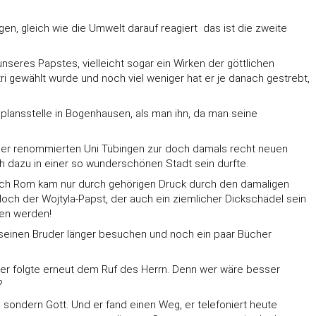
, gleich wie die Umwelt darauf reagiert  das ist die zweite
nseres Papstes, vielleicht sogar ein Wirken der göttlichen
tri gewählt wurde und noch viel weniger hat er je danach gestrebt,
aplansstelle in Bogenhausen, als man ihn, da man seine
 der renommierten Uni Tübingen zur doch damals recht neuen
ch dazu in einer so wunderschönen Stadt sein durfte.
ach Rom kam nur durch gehörigen Druck durch den damaligen
 doch der Wojtyla-Papst, der auch ein ziemlicher Dickschädel sein
hen werden!
, seinen Bruder länger besuchen und noch ein paar Bücher
ch er folgte erneut dem Ruf des Herrn. Denn wer wäre besser
?
 sondern Gott. Und er fand einen Weg, er telefoniert heute