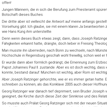
offen!
Jungen Männern, die in sich die Berufung zum Priesteramt spüren,
Botschaft dieses Buches.
Die dritte aber ist vielleicht die Antwort auf meine anfangs gest
Vorsehung gibt. Ich glaube, sie mit einem klaren Ja beantworten
wie Hans Küng ihm unterstellte.
Denn wenn dieses Buch etwas zeigt, dann, dass Joseph Ratzinger n
Fähigkeiten erkannt hatte, drängte, doch lieber in Freising Theolog
Man musste ihn überreden, nach Bonn zu wechseln, nach Münster,
Hochschule in Regensburg geschah wohl freiwillig, schon weil er
Er wurde dann aber förmlich gedrängt, die Ernennung zum Erzb
Papst Johannes Paul II. zustande. Aber es ist doch wichtig, dass
konnte, bestand darauf: München ist wichtig, aber Rom ist wichti
Aber Joseph Ratzinger gehorchte, wie er es immer getan hatte. E
schreiben zu können, als das Konklave 2005 auch dieser Hoffnung
Georg Ratzinger war danach tief deprimiert, sein Bruder Joseph ve
geeignet, die Kirche durch diese Zeit der Sinnkrise und des Rel
So musste auch Prälat Georg Ratzinger sich mit der neuen Situati