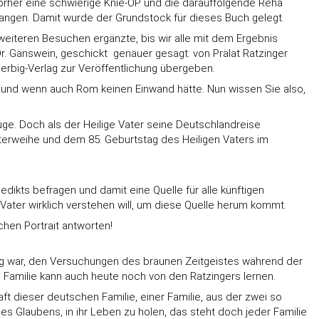
vorher eine schwierige Knie-OP und die darauffolgende Reha
pfangen. Damit wurde der Grundstock für dieses Buch gelegt.
i weiteren Besuchen ergänzte, bis wir alle mit dem Ergebnis
. Gänswein, geschickt  genauer gesagt: von Prälat Ratzinger
m Herbig-Verlag zur Veröffentlichung übergeben.
le und wenn auch Rom keinen Einwand hätte. Nun wissen Sie also,
uge. Doch als der Heilige Vater seine Deutschlandreise
terweihe und dem 85. Geburtstag des Heiligen Vaters im
edikts befragen und damit eine Quelle für alle künftigen
ater wirklich verstehen will, um diese Quelle herum kommt.
chen Portrait antworten!
 genug war, den Versuchungen des braunen Zeitgeistes während der
 Familie kann auch heute noch von den Ratzingers lernen.
aft dieser deutschen Familie, einer Familie, aus der zwei so
s Glaubens, in ihr Leben zu holen, das steht doch jeder Familie