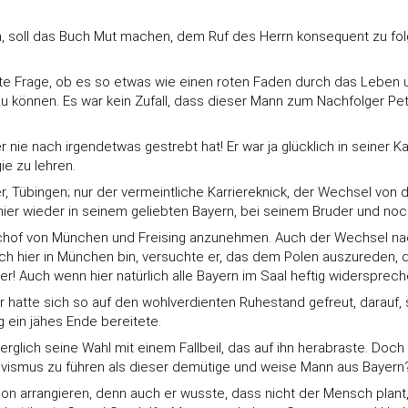
 soll das Buch Mut machen, dem Ruf des Herrn konsequent zu folgen
ellte Frage, ob es so etwas wie einen roten Faden durch das Leben u
 zu können. Es war kein Zufall, dass dieser Mann zum Nachfolger Pe
ie nach irgendetwas gestrebt hat! Er war ja glücklich in seiner K
ie zu lehren.
 Tübingen; nur der vermeintliche Karriereknick, der Wechsel von
 hier wieder in seinem geliebten Bayern, bei seinem Bruder und no
ischof von München und Freising anzunehmen. Auch der Wechsel n
 ich hier in München bin, versuchte er, das dem Polen auszureden,
ger! Auch wenn hier natürlich alle Bayern im Saal heftig widersprec
r hatte sich so auf den wohlverdienten Ruhestand gefreut, darauf
 ein jähes Ende bereitete.
rglich seine Wahl mit einem Fallbeil, das auf ihn herabraste. Do
ativismus zu führen als dieser demütige und weise Mann aus Bayern
on arrangieren, denn auch er wusste, dass nicht der Mensch plant,