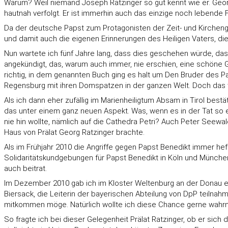
Warum? Weil niemand Joseph Ratzinger so gut kennt wie er. Georg
hautnah verfolgt. Er ist immerhin auch das einzige noch lebende 
Da der deutsche Papst zum Protagonisten der Zeit- und Kirchenge
und damit auch die eigenen Erinnerungen des Heiligen Vaters, d
Nun wartete ich fünf Jahre lang, dass dies geschehen würde, dass
angekündigt, das, warum auch immer, nie erschien, eine schöne G
richtig, in dem genannten Buch ging es halt um Den Bruder des P
Regensburg mit ihren Domspatzen in der ganzen Welt. Doch das w
Als ich dann eher zufällig im Marienheiligtum Absam in Tirol bes
das unter einem ganz neuen Aspekt. Was, wenn es in der Tat so 
nie hin wollte, nämlich auf die Cathedra Petri? Auch Peter Seewal
Haus von Prälat Georg Ratzinger brachte.
Als im Frühjahr 2010 die Angriffe gegen Papst Benedikt immer hef
Solidaritätskundgebungen für Papst Benedikt in Köln und München
auch beitrat.
Im Dezember 2010 gab ich im Kloster Weltenburg an der Donau e
Biersack, die Leiterin der bayerischen Abteilung von DpP teilnahm
mitkommen möge. Natürlich wollte ich diese Chance gerne wah
So fragte ich bei dieser Gelegenheit Prälat Ratzinger, ob er sich