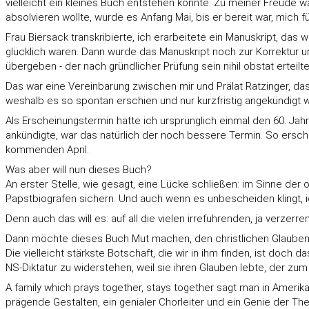
vielleicht ein kleines Buch entstehen könnte. Zu meiner Freude war
absolvieren wollte, wurde es Anfang Mai, bis er bereit war, mich
Frau Biersack transkribierte, ich erarbeitete ein Manuskript, das 
glücklich waren. Dann wurde das Manuskript noch zur Korrektur und
übergeben - der nach gründlicher Prüfung sein nihil obstat erteil
Das war eine Vereinbarung zwischen mir und Prälat Ratzinger, da
weshalb es so spontan erschien und nur kurzfristig angekündigt 
Als Erscheinungstermin hatte ich ursprünglich einmal den 60. Jah
ankündigte, war das natürlich der noch bessere Termin. So ersc
kommenden April.
Was aber will nun dieses Buch?
An erster Stelle, wie gesagt, eine Lücke schließen: im Sinne der 
Papstbiografen sichern. Und auch wenn es unbescheiden klingt, i
Denn auch das will es: auf all die vielen irreführenden, ja verzer
Dann möchte dieses Buch Mut machen, den christlichen Glauben
Die vielleicht stärkste Botschaft, die wir in ihm finden, ist doc
NS-Diktatur zu widerstehen, weil sie ihren Glauben lebte, der z
A family which prays together, stays together sagt man in Amerik
prägende Gestalten, ein genialer Chorleiter und ein Genie der Th