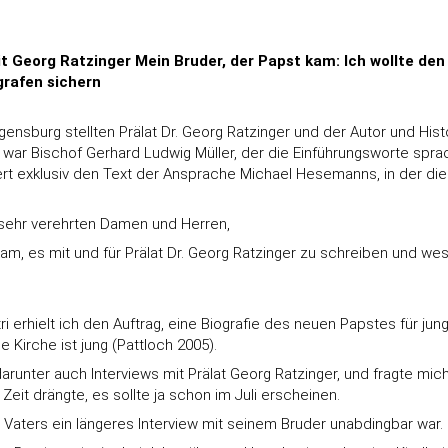
 Georg Ratzinger Mein Bruder, der Papst kam: Ich wollte d
grafen sichern
nsburg stellten Prälat Dr. Georg Ratzinger und der Autor und Hist
ber war Bischof Gerhard Ludwig Müller, der die Einführungsworte sp
ert exklusiv den Text der Ansprache Michael Hesemanns, in der d
e sehr verehrten Damen und Herren,
am, es mit und für Prälat Dr. Georg Ratzinger zu schreiben und we
 erhielt ich den Auftrag, eine Biografie des neuen Papstes für ju
Kirche ist jung (Pattloch 2005).
darunter auch Interviews mit Prälat Georg Ratzinger, und fragte mic
eit drängte, es sollte ja schon im Juli erscheinen.
en Vaters ein längeres Interview mit seinem Bruder unabdingbar war.