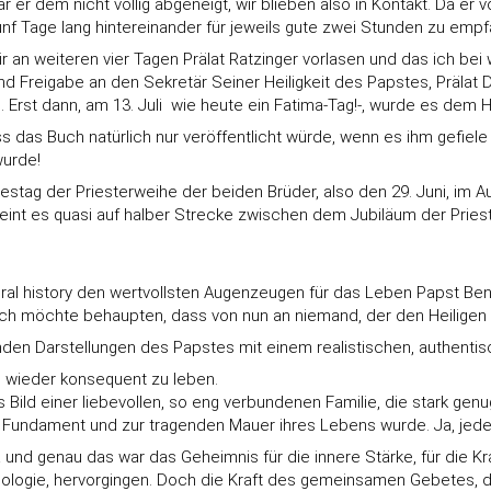
 er dem nicht völlig abgeneigt, wir blieben also in Kontakt. Da er 
 fünf Tage lang hintereinander für jeweils gute zwei Stunden zu em
wir an weiteren vier Tagen Prälat Ratzinger vorlasen und das ich be
 Freigabe an den Sekretär Seiner Heiligkeit des Papstes, Prälat Dr
te. Erst dann, am 13. Juli  wie heute ein Fatima-Tag!-, wurde es de
ss das Buch natürlich nur veröffentlicht würde, wenn es ihm gefie
wurde!
restag der Priesterweihe der beiden Brüder, also den 29. Juni, im A
heint es quasi auf halber Strecke zwischen dem Jubiläum der Pries
oral history den wertvollsten Augenzeugen für das Leben Papst Ben
ch möchte behaupten, dass von nun an niemand, der den Heiligen V
renden Darstellungen des Papstes mit einem realistischen, authentis
 wieder konsequent zu leben.
h das Bild einer liebevollen, so eng verbundenen Familie, die stark
um Fundament und zur tragenden Mauer ihres Lebens wurde. Ja, jede
a und genau das war das Geheimnis für die innere Stärke, für die Kr
eologie, hervorgingen. Doch die Kraft des gemeinsamen Gebetes, de