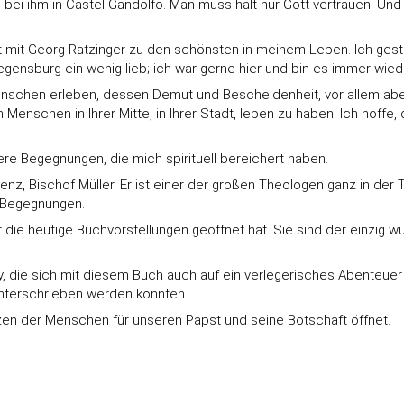
bei ihm in Castel Gandolfo. Man muss halt nur Gott vertrauen! Und
it Georg Ratzinger zu den schönsten in meinem Leben. Ich gestehe h
gensburg ein wenig lieb; ich war gerne hier und bin es immer wied
Menschen erleben, dessen Demut und Bescheidenheit, vor allem abe
enschen in Ihrer Mitte, in Ihrer Stadt, leben zu haben. Ich hoffe,
ere Begegnungen, die mich spirituell bereichert haben.
, Bischof Müller. Er ist einer der großen Theologen ganz in der Tra
r Begegnungen.
ür die heutige Buchvorstellungen geöffnet hat. Sie sind der einzi
ey, die sich mit diesem Buch auch auf ein verlegerisches Abenteuer
nterschrieben werden konnten.
zen der Menschen für unseren Papst und seine Botschaft öffnet.