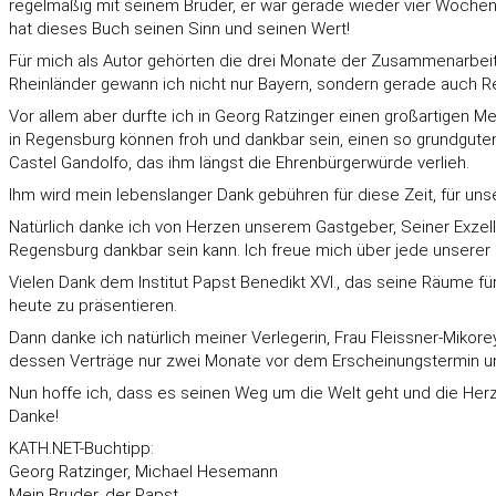
regelmäßig mit seinem Bruder, er war gerade wieder vier Wochen 
hat dieses Buch seinen Sinn und seinen Wert!
Für mich als Autor gehörten die drei Monate der Zusammenarbeit m
Rheinländer gewann ich nicht nur Bayern, sondern gerade auch Re
Vor allem aber durfte ich in Georg Ratzinger einen großartigen 
in Regensburg können froh und dankbar sein, einen so grundguten M
Castel Gandolfo, das ihm längst die Ehrenbürgerwürde verlieh.
Ihm wird mein lebenslanger Dank gebühren für diese Zeit, für uns
Natürlich danke ich von Herzen unserem Gastgeber, Seiner Exzellenz
Regensburg dankbar sein kann. Ich freue mich über jede unsere
Vielen Dank dem Institut Papst Benedikt XVI., das seine Räume f
heute zu präsentieren.
Dann danke ich natürlich meiner Verlegerin, Frau Fleissner-Mikor
dessen Verträge nur zwei Monate vor dem Erscheinungstermin u
Nun hoffe ich, dass es seinen Weg um die Welt geht und die Her
Danke!
KATH.NET-Buchtipp:
Georg Ratzinger, Michael Hesemann
Mein Bruder, der Papst