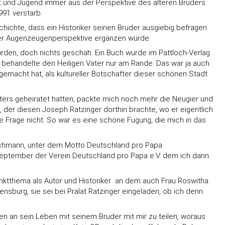
eit und Jugend immer aus der Perspektive des älteren Bruders
991 verstarb.
hichte, dass ein Historiker seinen Bruder ausgiebig befragen
 der Augenzeugenperspektive ergänzen würde.
ürden, doch nichts geschah. Ein Buch wurde im Pattloch-Verlag
e behandelte den Heiligen Vater nur am Rande. Das war ja auch
gemacht hat, als kultureller Botschafter dieser schönen Stadt
Vaters geheiratet hatten, packte mich noch mehr die Neugier und
der diesen Joseph Ratzinger dorthin brachte, wo er eigentlich
se Frage nicht. So war es eine schöne Fügung, die mich in das
eschmann, unter dem Motto Deutschland pro Papa
eptember der Verein Deutschland pro Papa e.V. dem ich dann
thema als Autor und Historiker  an dem auch Frau Roswitha
nsburg, sie sei bei Prälat Ratzinger eingeladen, ob ich denn
ngen an sein Leben mit seinem Bruder mit mir zu teilen, woraus