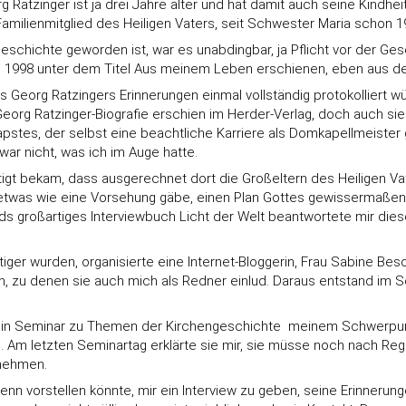
 Ratzinger ist ja drei Jahre älter und hat damit auch seine Kindh
Familienmitglied des Heiligen Vaters, seit Schwester Maria schon 1
schichte geworden ist, war es unabdingbar, ja Pflicht vor der Gesc
ie 1998 unter dem Titel Aus meinem Leben erschienen, eben aus
 Georg Ratzingers Erinnerungen einmal vollständig protokolliert w
eorg Ratzinger-Biografie erschien im Herder-Verlag, doch auch si
apstes, der selbst eine beachtliche Karriere als Domkapellmeister 
ar nicht, was ich im Auge hatte.
tätigt bekam, dass ausgerechnet dort die Großeltern des Heiligen 
etwas wie eine Vorsehung gäbe, einen Plan Gottes gewissermaßen, 
ds großartiges Interviewbuch Licht der Welt beantwortete mir die
tiger wurden, organisierte eine Internet-Bloggerin, Frau Sabine B
, zu denen sie auch mich als Redner einlud. Daraus entstand im S
in Seminar zu Themen der Kirchengeschichte  meinem Schwerpunkt
. Am letzten Seminartag erklärte sie mir, sie müsse noch nach Rege
rnehmen.
 denn vorstellen könnte, mir ein Interview zu geben, seine Erinneru