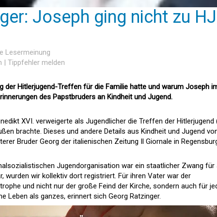
ger: Joseph ging nicht zu HJ
ine Lesermeinung
n
|
Tippfehler melden
 der Hitlerjugend-Treffen für die Familie hatte und warum Joseph 
rinnerungen des Papstbruders an Kindheit und Jugend.
edikt XVI. verweigerte als Jugendlicher die Treffen der Hitlerjugend 
bußen brachte. Dieses und andere Details aus Kindheit und Jugend vo
terer Bruder Georg der italienischen Zeitung Il Giornale in Regensbur
onalsozialistischen Jugendorganisation war ein staatlicher Zwang für 
r, wurden wir kollektiv dort registriert. Für ihren Vater war der
trophe und nicht nur der große Feind der Kirche, sondern auch für j
 Leben als ganzes, erinnert sich Georg Ratzinger.