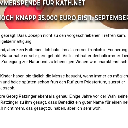
r geprägt. Dass Joseph nicht zu den vorgeschriebenen Treffen kam,
ulgeldermäßigung.
ind, aber kein Erdbeben. Ich habe ihn als immer fröhlich in Erinnerung.
 Natur habe er sehr gern gehabt. Vielleicht hat er deshalb immer Tie
uneigung zur Natur und zu lebendigen Wesen war charakteristisch 
Als Kinder haben sie täglich die Messe besucht, wann immer es möglich
n und beide spürten schon früh den Ruf zum Priestertum, zuerst er
 Joseph.
ore Georg Ratzinger ebenfalls genau: Einige Jahre vor der Wahl sein
atzinger zu ihm gesagt, dass Benedikt ein guter Name für einen n
ich nicht mehr, das gesagt zu haben, aber ich sehr wohl.