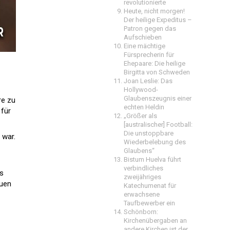
revolutionierte
Heute, nicht morgen!
Der heilige Expeditus –
Patron gegen das
Aufschieben
Eine mächtige
Fürsprecherin für
Ehepaare: Die heilige
Birgitta von Schweden
Joan Leslie: Das

Hollywood-
Glaubenszeugnis einer
re zu
echten Heldin
für
„Größer als
[australischer] Football:
Die unstoppbare
 war.
Wiederbelebung des
Glaubens“
Bistum Huelva führt
verbindliches
es
zweijähriges
euen
Katechumenat für
erwachsene
Taufbewerber ein
Schönborn:
Kirchenübergaben an
andere Kirchen ist der