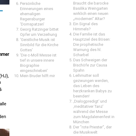
Braucht die barocke
Persönliche
-
Basilika Weingarten
Erinnerungen eines
wirklich einen neuen
ehemaligen
„modernen“ Altar?
Regensburger
Ein Signal des
'Domspatzen'
Himmels?
Georg Ratzinger bittet
Die Familie ist das
Opfer um Verzeihung
Hauptziel des Bösen:
'Geistliche Musik ist
Die prophetische
Sinnbild für die Kirche
Warnung des hl.
Gottes'
immer
Scharbel
'Die c-Moll Messe ist
Das Schweigen der
tief in unsere innere
Bischöfe zur Causa
Biographie
Spahn
eingeschrieben'
Leihmutter soll
(HJ),
Mein Bruder hilft mir
gezwungen werden,
n
das Leben des
g,
herzkranken Babys zu
beenden!
‚Dialogpredigt‘ und
alle
‚meditativer Tanz’
während der Messe
eden
zum Magdalenenfest in
München
Der "rote Priester", der
die Musikwelt