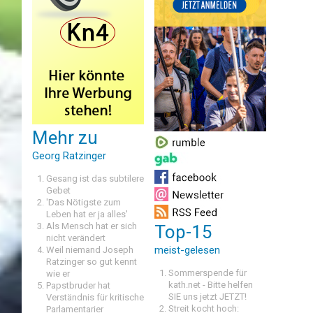
Mehr zu
Georg Ratzinger
Gesang ist das subtilere
Gebet
'Das Nötigste zum
Leben hat er ja alles'
Als Mensch hat er sich
Top-15
nicht verändert
meist-gelesen
Weil niemand Joseph
Ratzinger so gut kennt
Sommerspende für
wie er
kath.net - Bitte helfen
Papstbruder hat
SIE uns jetzt JETZT!
Verständnis für kritische
Streit kocht hoch:
Parlamentarier