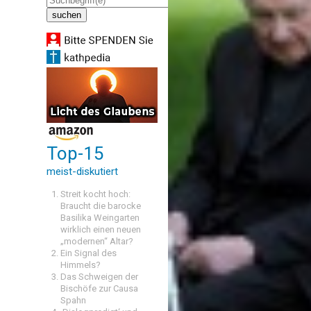
Top-15
meist-diskutiert
Streit kocht hoch:
Braucht die barocke
Basilika Weingarten
wirklich einen neuen
„modernen“ Altar?
Ein Signal des
Himmels?
Das Schweigen der
Bischöfe zur Causa
Spahn