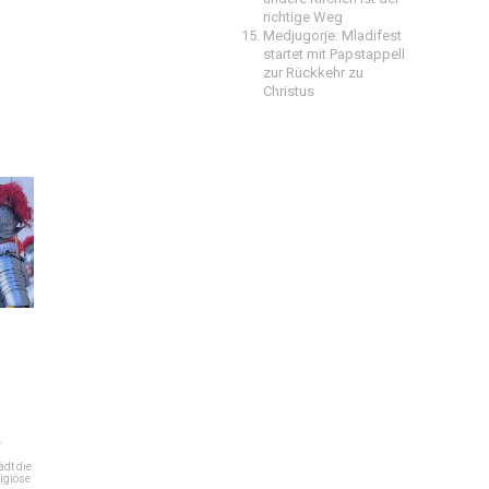
richtige Weg
Medjugorje: Mladifest
startet mit Papstappell
zur Rückkehr zu
Christus
e
dt die
igiöse