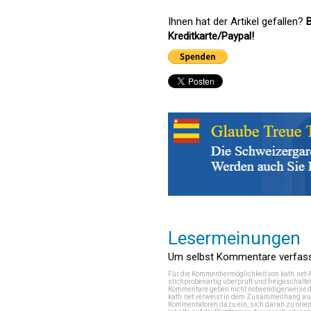
Ihnen hat der Artikel gefallen?
B
Kreditkarte/Paypal!
Lesermeinungen
Um selbst Kommentare verfasse
Für die Kommentiermöglichkeit von kath.net-
stichprobenartig überprüft und freigeschalte
Kommentare geben nicht notwendigerweise di
kath.net verweist in dem Zusammenhang auch
Kommentatoren dazu ein, sich daran zu orien