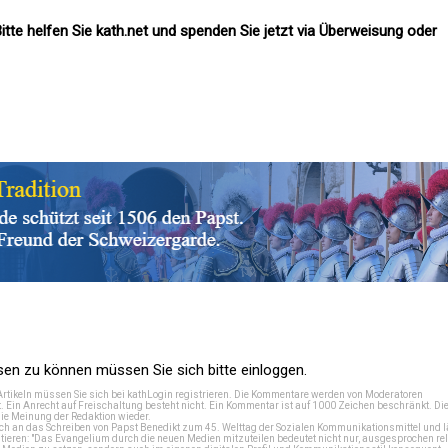
itte helfen Sie kath.net und spenden Sie jetzt via Überweisung oder
n zu können müssen Sie sich bitte einloggen.
Artikeln müssen Sie sich bei
kathLogin registrieren
. Die Kommentare werden von Moderatoren
t. Ein Anrecht auf Freischaltung besteht nicht. Ein Kommentar ist auf 1000 Zeichen beschränkt. Di
e Meinung der Redaktion wieder.
 an das Schreiben von Papst Benedikt zum 45. Welttag der Sozialen Kommunikationsmittel und lä
tieren: "Das Evangelium durch die neuen Medien mitzuteilen bedeutet nicht nur, ausgesprochen rel