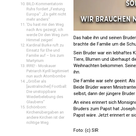
BILD-Kommentatorin
Ruhs fordert „Festung
Europa“: „Es geht nicht
mehr anders“
'Du hast mir den Weg
nach Ars gezeigt; ich
werde Dir den Weg zum
Das habe ihn und seinen Brude
Himmel zeigen'
brachte die Familie um die Sch
Kardinal Burke ruft zu
Einsatz für Ehe und
Sein Bruder war ein lebhaftes K
Familie auf – bis zum
Tiere, Blumen und überhaupt die
Martyrium
Weihnachten bekommen. Seine Z
IRRE! - Moskauer
Patriarch Kyrill legitimiert
ihn.
nun auch Atombombe
Die Familie war sehr geeint. 
„Größer als
[australischer] Football:
Beide Brüder waren Ministrante
Die unstoppbare
selbst, dann der jüngere Bruder
Wiederbelebung des
Glaubens“
An eines erinnert sich Monsign
Schönborn:
Bruders zum Papst hat Joseph R
Kirchenübergaben an
Papst wäre. Jetzt erinnert er s
andere Kirchen ist der
richtige Weg
Foto: (c) SIR