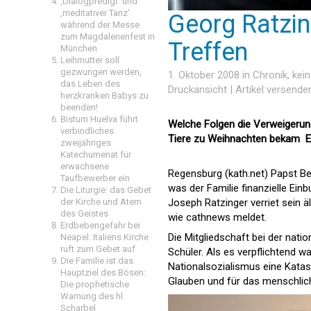
‚Dialogpredigt‘ und
‚meditativer Tanz’
Georg Ratzin
während der Messe
zum Magdalenenfest in
Treffen
München
Leihmutter soll
gezwungen werden,
1. Oktober 2008 in
Chronik
, ke
das Leben des
Druckansicht
|
Artikel versende
herzkranken Babys zu
beenden!
Bistum Huelva führt
Welche Folgen die Verweigerung
verbindliches
Tiere zu Weihnachten bekam  E
zweijähriges
Katechumenat für
erwachsene
Regensburg (kath.net) Papst Ben
Taufbewerber ein
was der Familie finanzielle Ein
Die Liturgie: das Gebet
der Kirche und Atem
Joseph Ratzinger verriet sein äl
des Geistes
wie cathnews meldet.
Erdbebengefahr bei
Die Mitgliedschaft bei der nati
Neapel: Italiens Kirche
ruft zum Gebet auf
Schüler. Als es verpflichtend wa
Die Familie ist das
Nationalsozialismus eine Katas
Hauptziel des Bösen:
Glauben und für das menschliche
Die prophetische
Warnung des hl.
Scharbel