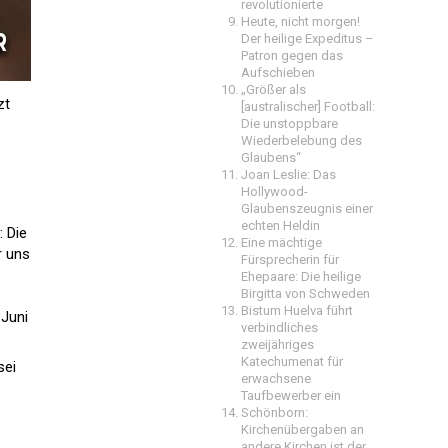
revolutionierte
Heute, nicht morgen!
Der heilige Expeditus –
Patron gegen das
Aufschieben
„Größer als
zt
[australischer] Football:
Die unstoppbare
Wiederbelebung des
Glaubens“
Joan Leslie: Das
Hollywood-
Glaubenszeugnis einer
echten Heldin
 Die
Eine mächtige
r uns
Fürsprecherin für
Ehepaare: Die heilige
Birgitta von Schweden
Bistum Huelva führt
 Juni
verbindliches
zweijähriges
Katechumenat für
sei
erwachsene
Taufbewerber ein
Schönborn:
Kirchenübergaben an
andere Kirchen ist der