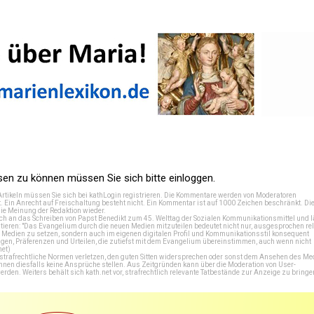
n zu können müssen Sie sich bitte einloggen.
Artikeln müssen Sie sich bei
kathLogin registrieren
. Die Kommentare werden von Moderatoren
t. Ein Anrecht auf Freischaltung besteht nicht. Ein Kommentar ist auf 1000 Zeichen beschränkt. Di
e Meinung der Redaktion wieder.
 an das Schreiben von Papst Benedikt zum 45. Welttag der Sozialen Kommunikationsmittel und lä
tieren: "Das Evangelium durch die neuen Medien mitzuteilen bedeutet nicht nur, ausgesprochen rel
en Medien zu setzen, sondern auch im eigenen digitalen Profil und Kommunikationsstil konsequent
en, Präferenzen und Urteilen, die zutiefst mit dem Evangelium übereinstimmen, auch wenn nicht
net
)
e strafrechtliche Normen verletzen, den guten Sitten widersprechen oder sonst dem Ansehen des M
önnen diesfalls keine Ansprüche stellen. Aus Zeitgründen kann über die Moderation von User-
en. Weiters behält sich kath.net vor, strafrechtlich relevante Tatbestände zur Anzeige zu bringe