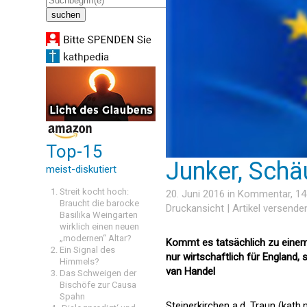
Top-15
Junker, Schä
meist-diskutiert
Streit kocht hoch:
20. Juni 2016 in
Kommentar
, 1
Braucht die barocke
Druckansicht
|
Artikel versende
Basilika Weingarten
wirklich einen neuen
„modernen“ Altar?
Kommt es tatsächlich zu einem A
Ein Signal des
nur wirtschaftlich für England,
Himmels?
van Handel
Das Schweigen der
Bischöfe zur Causa
Spahn
Steinerkirchen a.d. Traun (kath