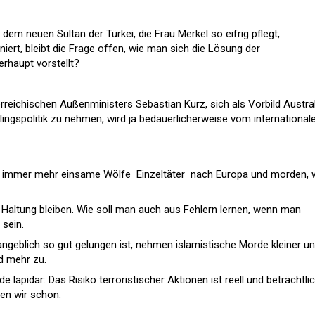
em neuen Sultan der Türkei, die Frau Merkel so eifrig pflegt,
ert, bleibt die Frage offen, wie man sich die Lösung der
erhaupt vorstellt?
rreichischen Außenministers Sebastian Kurz, sich als Vorbild Austra
ingspolitik zu nehmen, wird ja bedauerlicherweise vom international
g immer mehr einsame Wölfe  Einzeltäter  nach Europa und morden,
er Haltung bleiben. Wie soll man auch aus Fehlern lernen, wenn man
 sein.
angeblich so gut gelungen ist, nehmen islamistische Morde kleiner u
 mehr zu.
e lapidar: Das Risiko terroristischer Aktionen ist reell und beträchtlich
sen wir schon.