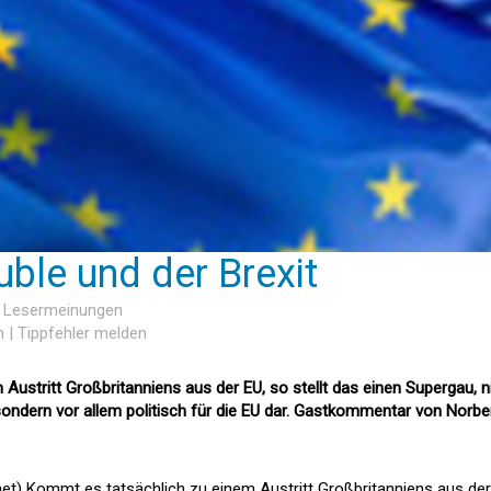
uble und der Brexit
4 Lesermeinungen
n
|
Tippfehler melden
ustritt Großbritanniens aus der EU, so stellt das einen Supergau, n
 sondern vor allem politisch für die EU dar. Gastkommentar von Norbe
.net) Kommt es tatsächlich zu einem Austritt Großbritanniens aus der