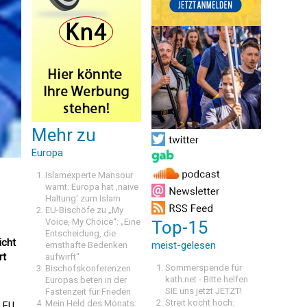
Mehr zu
Europa
Islamexperte Mansour
warnt: Europa hat ‚naive
Haltung‘ zum Islam
EU-Bischöfe zu „My
Voice, My Choice“: „Eine
Top-15
Entscheidung, die
icht
meist-gelesen
ernsthafte Bedenken
rt
aufwirft“
Sommerspende für
Bischofskonferenzen
kath.net - Bitte helfen
Europas beten in der
SIE uns jetzt JETZT!
Fastenzeit für Frieden
Streit kocht hoch:
Mein Held des Monats:
 EU,