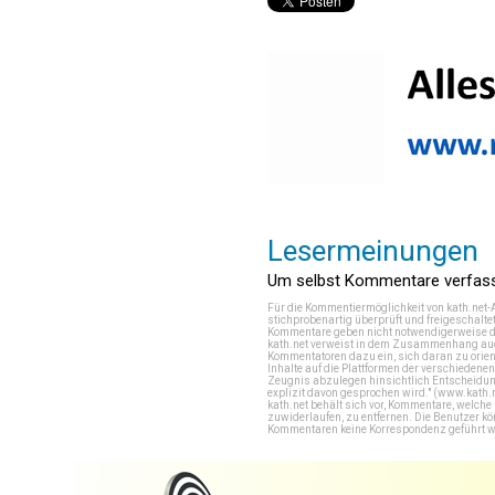
Lesermeinungen
Um selbst Kommentare verfasse
Für die Kommentiermöglichkeit von kath.net-
stichprobenartig überprüft und freigeschalte
Kommentare geben nicht notwendigerweise di
kath.net verweist in dem Zusammenhang auch
Kommentatoren dazu ein, sich daran zu orien
Inhalte auf die Plattformen der verschieden
Zeugnis abzulegen hinsichtlich Entscheidung
explizit davon gesprochen wird." (
www.kath.
kath.net behält sich vor, Kommentare, welch
zuwiderlaufen, zu entfernen. Die Benutzer k
Kommentaren keine Korrespondenz geführt werd