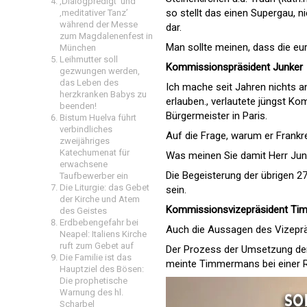
‚Dialogpredigt‘ und
so stellt das einen Supergau, ni
‚meditativer Tanz’
während der Messe
dar.
zum Magdalenenfest in
Man sollte meinen, dass die eu
München
Leihmutter soll
Kommissionspräsident Junker
gezwungen werden,
das Leben des
Ich mache seit Jahren nichts a
herzkranken Babys zu
erlauben., verlautete jüngst 
beenden!
Bürgermeister in Paris.
Bistum Huelva führt
verbindliches
Auf die Frage, warum er Frankrei
zweijähriges
Katechumenat für
Was meinen Sie damit Herr Junk
erwachsene
Die Begeisterung der übrigen 27
Taufbewerber ein
Die Liturgie: das Gebet
sein.
der Kirche und Atem
Kommissionsvizepräsident T
des Geistes
Erdbebengefahr bei
Auch die Aussagen des Vizeprä
Neapel: Italiens Kirche
ruft zum Gebet auf
Der Prozess der Umsetzung der m
Die Familie ist das
meinte Timmermans bei einer R
Hauptziel des Bösen:
Die prophetische
Warnung des hl.
Scharbel