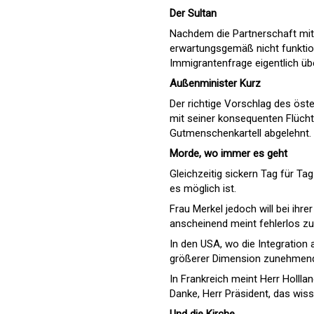
Der Sultan
Nachdem die Partnerschaft mit d
erwartungsgemäß nicht funktioni
Immigrantenfrage eigentlich üb
Außenminister Kurz
Der richtige Vorschlag des öste
mit seiner konsequenten Flüchtl
Gutmenschenkartell abgelehnt.
Morde, wo immer es geht
Gleichzeitig sickern Tag für Ta
es möglich ist.
Frau Merkel jedoch will bei ihr
anscheinend meint fehlerlos zu
In den USA, wo die Integration 
größerer Dimension zunehmend
In Frankreich meint Herr Hollland
Danke, Herr Präsident, das wis
Und die Kirche