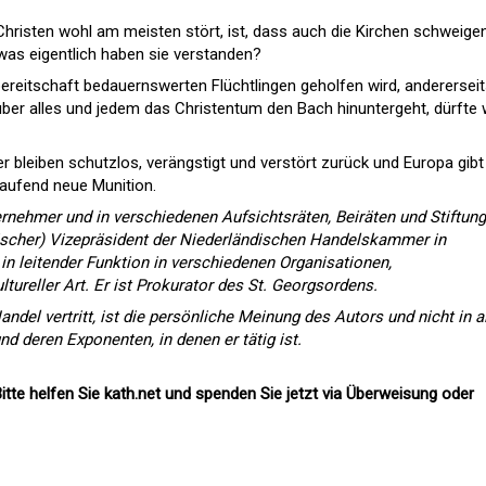
hristen wohl am meisten stört, ist, dass auch die Kirchen schweigen
 was eigentlich haben sie verstanden?
bereitschaft bedauernswerten Flüchtlingen geholfen wird, anderersei
über alles und jedem das Christentum den Bach hinuntergeht, dürfte
r bleiben schutzlos, verängstigt und verstört zurück und Europa gibt
laufend neue Munition.
ernehmer und in verschiedenen Aufsichtsräten, Beiräten und Stiftung
hischer) Vizepräsident der Niederländischen Handelskammer in
 in leitender Funktion in verschiedenen Organisationen,
ltureller Art. Er ist Prokurator des St. Georgsordens.
ndel vertritt, ist die persönliche Meinung des Autors und nicht in a
nd deren Exponenten, in denen er tätig ist.
itte helfen Sie kath.net und spenden Sie jetzt via Überweisung oder