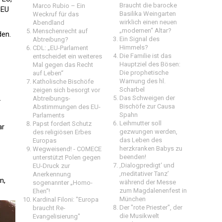
Braucht die barocke
Marco Rubio – Ein
 EU
Basilika Weingarten
Weckruf für das
wirklich einen neuen
Abendland
„modernen“ Altar?
Menschenrecht auf
den.
Ein Signal des
Abtreibung?
Himmels?
CDL: „EU-Parlament
Die Familie ist das
entscheidet ein weiteres
Hauptziel des Bösen:
Mal gegen das Recht
Die prophetische
auf Leben“
Warnung des hl.
Katholische Bischöfe
Scharbel
zeigen sich besorgt vor
.
Das Schweigen der
Abtreibungs-
Bischöfe zur Causa
Abstimmungen des EU-
Spahn
Parlaments
Leihmutter soll
Papst fordert Schutz
ar
gezwungen werden,
des religiösen Erbes
das Leben des
Europas
herzkranken Babys zu
Wegweisend! - COMECE
beenden!
unterstützt Polen gegen
‚Dialogpredigt‘ und
EU-Druck zur
‚meditativer Tanz’
Anerkennung
n,
während der Messe
sogenannter „Homo-
zum Magdalenenfest in
Ehen“!
München
Kardinal Filoni: "Europa
Der "rote Priester", der
braucht Re-
die Musikwelt
Evangelisierung"