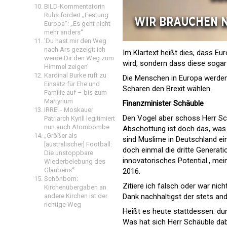
BILD-Kommentatorin
Ruhs fordert „Festung
Europa“: „Es geht nicht
mehr anders“
'Du hast mir den Weg
nach Ars gezeigt; ich
Im Klartext heißt dies, dass Eu
werde Dir den Weg zum
wird, sondern dass diese sogar
Himmel zeigen'
Kardinal Burke ruft zu
Die Menschen in Europa werden 
Einsatz für Ehe und
Scharen den Brexit wählen.
Familie auf – bis zum
Martyrium
Finanzminister Schäuble
IRRE! - Moskauer
Den Vogel aber schoss Herr Sch
Patriarch Kyrill legitimiert
nun auch Atombombe
Abschottung ist doch das, was 
„Größer als
sind Muslime in Deutschland ein
[australischer] Football:
doch einmal die dritte Generati
Die unstoppbare
innovatorisches Potential., me
Wiederbelebung des
Glaubens“
2016.
Schönborn:
Zitiere ich falsch oder war nich
Kirchenübergaben an
Dank nachhaltigst der stets a
andere Kirchen ist der
richtige Weg
Heißt es heute stattdessen: dun
Was hat sich Herr Schäuble da