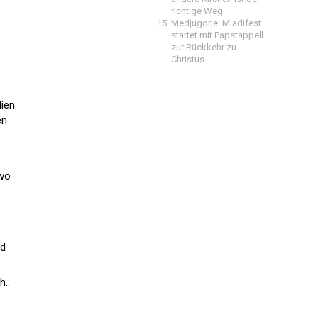
richtige Weg
Medjugorje: Mladifest
startet mit Papstappell
zur Rückkehr zu
Christus
lien
en
 wo
nd
..