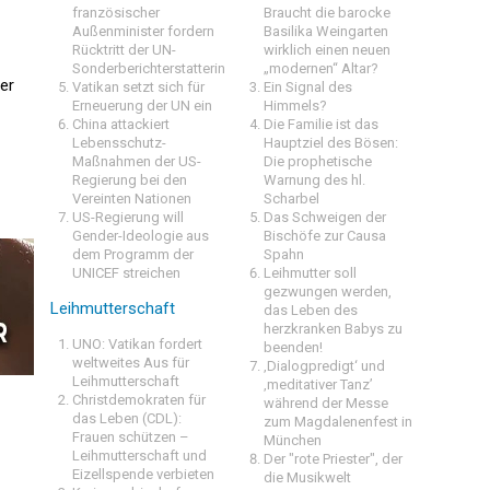
französischer
Braucht die barocke
Außenminister fordern
Basilika Weingarten
Rücktritt der UN-
wirklich einen neuen
Sonderberichterstatterin
„modernen“ Altar?
er
Vatikan setzt sich für
Ein Signal des
Erneuerung der UN ein
Himmels?
China attackiert
Die Familie ist das
Lebensschutz-
Hauptziel des Bösen:
Maßnahmen der US-
Die prophetische
Regierung bei den
Warnung des hl.
Vereinten Nationen
Scharbel
US-Regierung will
Das Schweigen der
Gender-Ideologie aus
Bischöfe zur Causa
dem Programm der
Spahn
UNICEF streichen
Leihmutter soll
gezwungen werden,
Leihmutterschaft
das Leben des
herzkranken Babys zu
UNO: Vatikan fordert
beenden!
weltweites Aus für
‚Dialogpredigt‘ und
Leihmutterschaft
‚meditativer Tanz’
Christdemokraten für
während der Messe
das Leben (CDL):
zum Magdalenenfest in
Frauen schützen –
München
Leihmutterschaft und
Der "rote Priester", der
Eizellspende verbieten
die Musikwelt