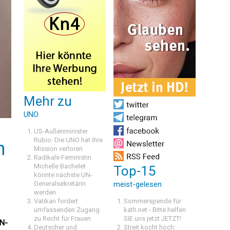
Mehr zu
UNO
US-Außenminister
Rubio: Die UNO hat ihre
n
Mission verloren
Radikale Feministin
Michelle Bachelet
Top-15
könnte nächste UN-
Generalsekretärin
meist-gelesen
werden
Vatikan fordert
Sommerspende für
umfassenden Zugang
kath.net - Bitte helfen
zu Recht für Frauen
SIE uns jetzt JETZT!
UN-
Deutscher und
Streit kocht hoch: