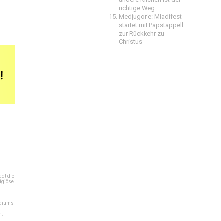
richtige Weg
Medjugorje: Mladifest
startet mit Papstappell
zur Rückkehr zu
Christus
e
dt die
igiöse
ediums
n.