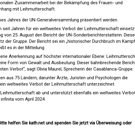
ationalen Zusammenarbeit bei der Bekämpfung des Frauen- und
hang mit Leihmutterschaft.
ieses Jahres der UN-Generalversammlung präsentiert werden.
 seit Jahren für ein weltweites Verbot der Leihmutterschaft einsetzt
ng von 25. August den Bericht der UN-Sonderberichterstatterin. Diese
tz der Gruppe. Der Bericht sei ein „historischer Durchbruch im Kamp
ßt es in der Mitteilung
sene Anerkennung auf höchster internationaler Ebene: Leihmuttersch
n eine Form von Gewalt und Ausbeutung. Dieser bahnbrechende Berich
ten Verbot“, sagt Olivia Maurel, Sprecherin der Casablanca-Gruppe.
n aus 75 Ländern, darunter Ärzte, Juristen und Psychologen die
 ein weltweites Verbot der Leihmutterschaft unterzeichnet.
e Leihmutterschaft ab und unterstützt ebenfalls ein weltweites Verbot
 infinita vom April 2024.
itte helfen Sie kath.net und spenden Sie jetzt via Überweisung oder