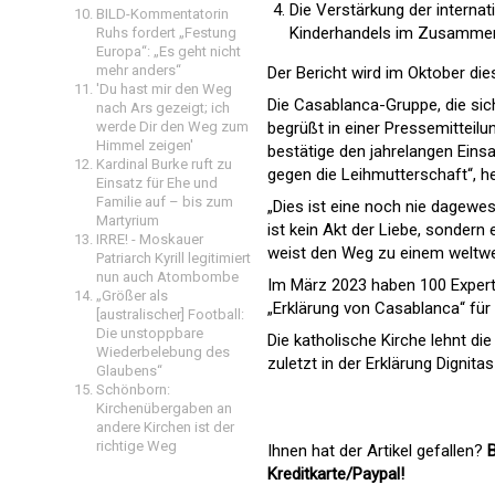
Die Verstärkung der intern
BILD-Kommentatorin
Kinderhandels im Zusammen
Ruhs fordert „Festung
Europa“: „Es geht nicht
mehr anders“
Der Bericht wird im Oktober d
'Du hast mir den Weg
Die Casablanca-Gruppe, die sich
nach Ars gezeigt; ich
werde Dir den Weg zum
begrüßt in einer Pressemitteilu
Himmel zeigen'
bestätige den jahrelangen Einsa
Kardinal Burke ruft zu
gegen die Leihmutterschaft“, hei
Einsatz für Ehe und
Familie auf – bis zum
„Dies ist eine noch nie dagewe
Martyrium
ist kein Akt der Liebe, sonder
IRRE! - Moskauer
weist den Weg zu einem weltwei
Patriarch Kyrill legitimiert
nun auch Atombombe
Im März 2023 haben 100 Experte
„Größer als
„Erklärung von Casablanca“ für
[australischer] Football:
Die unstoppbare
Die katholische Kirche lehnt di
Wiederbelebung des
zuletzt in der Erklärung Dignitas
Glaubens“
Schönborn:
Kirchenübergaben an
andere Kirchen ist der
richtige Weg
Ihnen hat der Artikel gefallen?
B
Kreditkarte/Paypal!