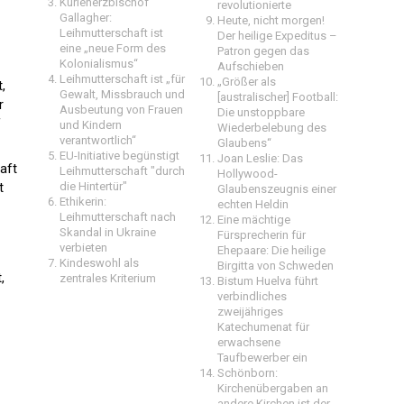
Kurienerzbischof
revolutionierte
Gallagher:
Heute, nicht morgen!
Leihmutterschaft ist
Der heilige Expeditus –
eine „neue Form des
Patron gegen das
Kolonialismus“
Aufschieben
Leihmutterschaft ist „für
„Größer als
,
Gewalt, Missbrauch und
[australischer] Football:
r
Ausbeutung von Frauen
Die unstoppbare
f
und Kindern
Wiederbelebung des
verantwortlich“
Glaubens“
EU-Initiative begünstigt
Joan Leslie: Das
aft
Leihmutterschaft "durch
Hollywood-
t
die Hintertür"
Glaubenszeugnis einer
Ethikerin:
echten Heldin
Leihmutterschaft nach
Eine mächtige
Skandal in Ukraine
Fürsprecherin für
verbieten
Ehepaare: Die heilige
Kindeswohl als
Birgitta von Schweden
,
zentrales Kriterium
Bistum Huelva führt
verbindliches
zweijähriges
Katechumenat für
erwachsene
Taufbewerber ein
Schönborn:
Kirchenübergaben an
andere Kirchen ist der