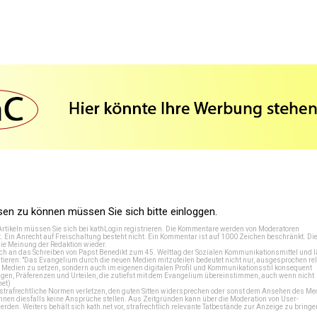
n zu können müssen Sie sich bitte einloggen.
Artikeln müssen Sie sich bei
kathLogin registrieren
. Die Kommentare werden von Moderatoren
t. Ein Anrecht auf Freischaltung besteht nicht. Ein Kommentar ist auf 1000 Zeichen beschränkt. Di
e Meinung der Redaktion wieder.
 an das Schreiben von Papst Benedikt zum 45. Welttag der Sozialen Kommunikationsmittel und lä
tieren: "Das Evangelium durch die neuen Medien mitzuteilen bedeutet nicht nur, ausgesprochen rel
en Medien zu setzen, sondern auch im eigenen digitalen Profil und Kommunikationsstil konsequent
en, Präferenzen und Urteilen, die zutiefst mit dem Evangelium übereinstimmen, auch wenn nicht
net
)
e strafrechtliche Normen verletzen, den guten Sitten widersprechen oder sonst dem Ansehen des M
önnen diesfalls keine Ansprüche stellen. Aus Zeitgründen kann über die Moderation von User-
en. Weiters behält sich kath.net vor, strafrechtlich relevante Tatbestände zur Anzeige zu bringe