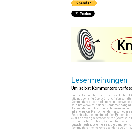
Lesermeinungen
Um selbst Kommentare verfasse
Für die Kommentiermöglichkeit von kath.net-
stichprobenartig überprüft und freigeschalte
Kommentare geben nicht notwendigerweise di
kath.net verweist in dem Zusammenhang auch
Kommentatoren dazu ein, sich daran zu orien
Inhalte auf die Plattformen der verschieden
Zeugnis abzulegen hinsichtlich Entscheidung
explizit davon gesprochen wird." (
www.kath.
kath.net behält sich vor, Kommentare, welch
zuwiderlaufen, zu entfernen. Die Benutzer k
Kommentaren keine Korrespondenz geführt werd