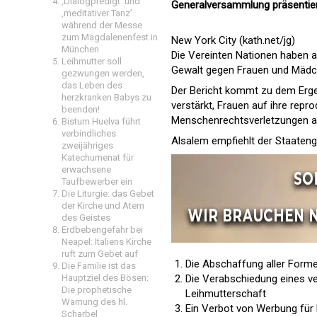
‚Dialogpredigt‘ und
Generalversammlung präsentier
‚meditativer Tanz’
während der Messe
zum Magdalenenfest in
New York City (kath.net/jg)
München
Die Vereinten Nationen haben a
Leihmutter soll
Gewalt gegen Frauen und Mädc
gezwungen werden,
das Leben des
Der Bericht kommt zu dem Ergeb
herzkranken Babys zu
verstärkt, Frauen auf ihre repr
beenden!
Menschenrechtsverletzungen au
Bistum Huelva führt
verbindliches
Alsalem empfiehlt der Staaten
zweijähriges
Katechumenat für
erwachsene
Taufbewerber ein
Die Liturgie: das Gebet
der Kirche und Atem
des Geistes
Erdbebengefahr bei
Neapel: Italiens Kirche
ruft zum Gebet auf
Die Abschaffung aller Form
Die Familie ist das
Hauptziel des Bösen:
Die Verabschiedung eines v
Die prophetische
Leihmutterschaft
Warnung des hl.
Ein Verbot von Werbung für
Scharbel