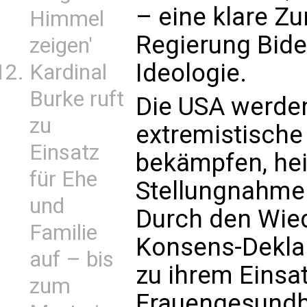
– eine klare Z
Himmel
Regierung Bide
zeigen'
Ideologie.
Kardinal
Burke ruft
Die USA werde
zu
extremistische
Einsatz
bekämpfen, hei
für Ehe
Stellungnahme 
und
Durch den Wiede
Familie
Konsens-Deklar
auf – bis
zu ihrem Einsat
zum
Frauengesundhe