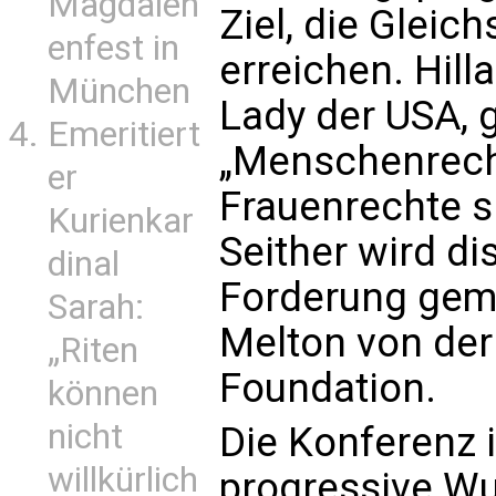
Magdalen
Ziel, die Gleich
enfest in
erreichen. Hilla
München
Lady der USA, g
Emeritiert
„Menschenrech
er
Frauenrechte 
Kurienkar
Seither wird di
dinal
Forderung geme
Sarah:
Melton von der
„Riten
Foundation.
können
nicht
Die Konferenz 
willkürlich
progressive Wu