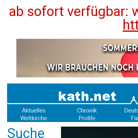
ab sofort verfügbar: 
ht
Suche