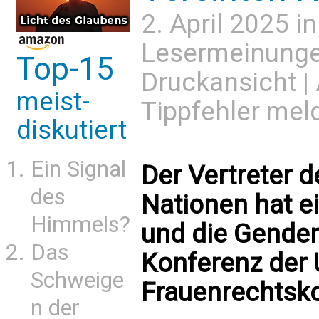
2. April 2025 i
Lesermeinung
Top-15
Druckansicht
|
meist-
Tippfehler mel
diskutiert
Ein Signal
Der Vertreter d
des
Nationen hat ei
Himmels?
und die Gender
Das
Konferenz der 
Schweige
Frauenrechtsk
n der