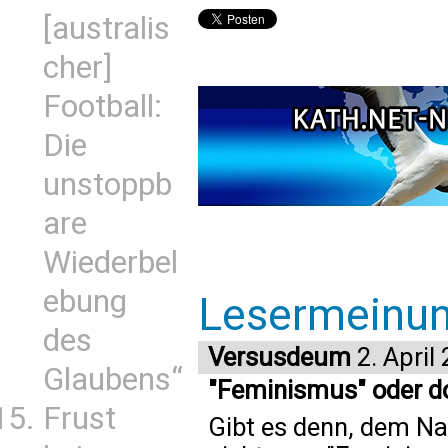
[australis
cher]
Football:
Die
unstoppb
are
Wiederbel
ebung
Lesermeinu
des
Versusdeum
2. April
Glaubens“
"Feminismus" oder d
Frust
Gibt es denn, dem Na