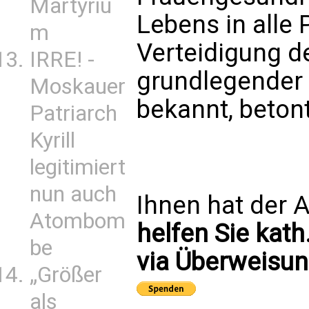
Martyriu
Lebens in alle
m
Verteidigung de
IRRE! -
grundlegender 
Moskauer
bekannt, betont
Patriarch
Kyrill
legitimiert
nun auch
Ihnen hat der A
Atombom
helfen Sie kath
be
via Überweisun
„Größer
als