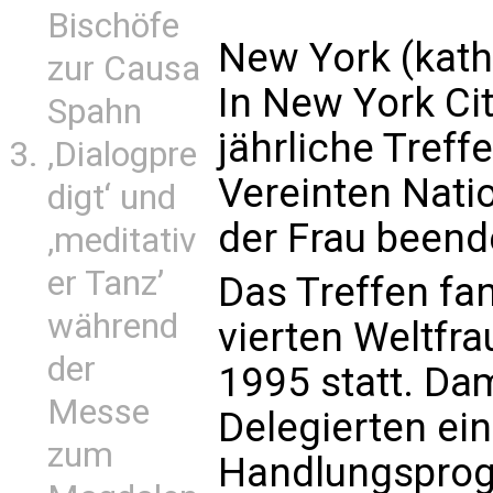
Bischöfe
New York (kath
zur Causa
In New York Ci
Spahn
jährliche Tref
‚Dialogpre
Vereinten Nati
digt‘ und
der Frau beend
‚meditativ
er Tanz’
Das Treffen fa
während
vierten Weltfr
der
1995 statt. Da
Messe
Delegierten ei
zum
Handlungsprog