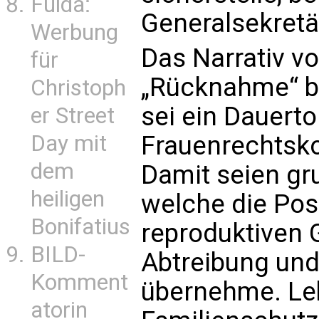
Fulda:
Generalsekretä
Werbung
Das Narrativ v
für
„Rücknahme“ b
Christoph
sei ein Dauerto
er Street
Day mit
Frauenrechtsk
dem
Damit seien gru
heiligen
welche die Pos
Bonifatius
reproduktiven 
BILD-
Abtreibung und
Komment
übernehme. Le
atorin