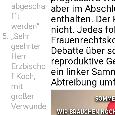
abgescha
aber im Absch
fft
enthalten. Der
werden“
nicht. Jedes fo
„Sehr
Frauenrechtsko
geehrter
Debatte über s
Herr
reproduktive G
Erzbischo
ein linker Samm
f Koch,
Abtreibung umf
mit
großer
Verwunde