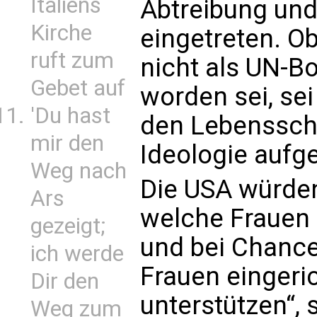
Italiens
Abtreibung und
Kirche
eingetreten. O
ruft zum
nicht als UN-Bo
Gebet auf
worden sei, sei
'Du hast
den Lebenssch
mir den
Ideologie aufge
Weg nach
Die USA würden
Ars
welche Frauen
gezeigt;
und bei Chancen
ich werde
Frauen eingeri
Dir den
unterstützen“, 
Weg zum