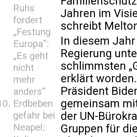
Familienschutz
Ruhs
Jahren im Visie
fordert
schreibt Melto
„Festung
In diesem Jahr 
Europa“:
Regierung unt
„Es geht
schlimmsten „
nicht
erklärt worden
mehr
Präsident Bide
anders“
gemeinsam mit
Erdbeben
der UN-Bürokra
gefahr bei
Neapel:
Gruppen für di