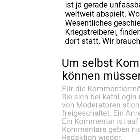
ist ja gerade unfassb
weltweit abspielt. Wo
Wesentliches geschie
Kriegstreiberei, find
dort statt. Wir brauch
Um selbst Kom
können müssen 
Für die Kommentiermög
Sie sich bei
kathLogin 
von Moderatoren stich
freigeschaltet. Ein Anr
Ein Kommentar ist auf
Kommentare geben nic
Redaktion wieder.