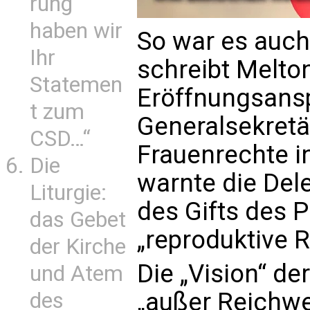
rung
haben wir
So war es auch
Ihr
schreibt Melton
Statemen
Eröffnungsans
t zum
Generalsekretä
CSD…“
Frauenrechte i
Die
warnte die Del
Liturgie:
des Gifts des P
das Gebet
„reproduktive R
der Kirche
Die „Vision“ de
und Atem
„außer Reichwei
des