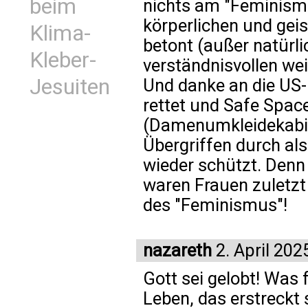
beim
nichts am "Feminism
körperlichen und gei
Klima-
betont (außer natürl
Kleber-
verständnisvollen we
Jesuiten
Und danke an die US-
rettet und Safe Spac
(Damenumkleidekabin
Übergriffen durch al
wieder schützt. Denn
waren Frauen zuletzt
des "Feminismus"!
nazareth
2. April 202
Gott sei gelobt! Was 
Leben, das erstreckt 