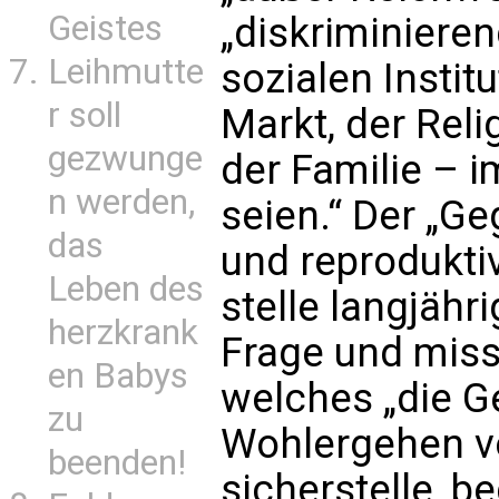
Geistes
„diskriminieren
Leihmutte
sozialen Insti
r soll
Markt, der Reli
gezwunge
der Familie – i
n werden,
seien.“ Der „G
das
und reprodukti
Leben des
stelle langjäh
herzkrank
Frage und miss
en Babys
welches „die G
zu
Wohlergehen v
beenden!
sicherstelle, b