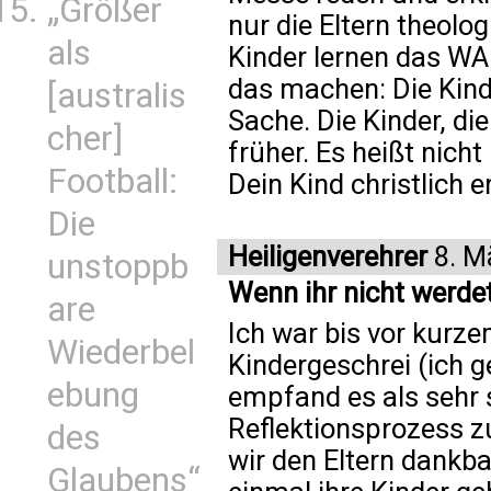
„Größer
nur die Eltern theolo
als
Kinder lernen das WAR
das machen: Die Kinde
[australis
Sache. Die Kinder, die
cher]
früher. Es heißt nich
Football:
Dein Kind christlich e
Die
Heiligenverehrer
8. M
unstoppb
Wenn ihr nicht werdet 
are
Ich war bis vor kurz
Wiederbel
Kindergeschrei (ich g
ebung
empfand es als sehr s
Reflektionsprozess 
des
wir den Eltern dankb
Glaubens“