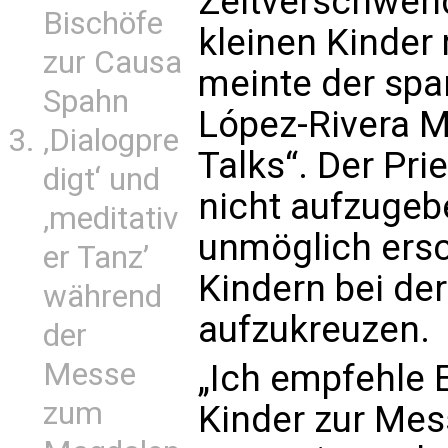
Zeitverschwen
Bischöfe
kleinen Kinder
zur Causa
meinte der spa
Spahn
López-Rivera M
‚Dialogpre
Talks“. Der Pri
digt‘ und
nicht aufzugeb
‚meditativ
unmöglich ersch
er Tanz’
Kindern bei d
während
aufzukreuzen.
der
Messe
„Ich empfehle E
zum
Kinder zur Me