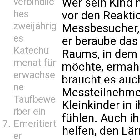
verbindlic
Wer sein Kind 
hes
vor den Reakti
zweijährig
Messbesucher, 
es
er beraube das
Katechu
Raums, in dem 
menat für
möchte, ermahn
erwachse
braucht es auch
ne
Messteilnehmer
Taufbewe
Kleinkinder in 
rber ein
fühlen. Auch i
Emeritiert
helfen, den Lä
er