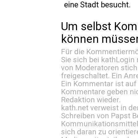
eine Stadt besucht.
Um selbst Kom
können müssen 
Für die Kommentiermög
Sie sich bei
kathLogin 
von Moderatoren stich
freigeschaltet. Ein Anr
Ein Kommentar ist auf
Kommentare geben nic
Redaktion wieder.
kath.net verweist in
Schreiben von Papst B
Kommunikationsmittel 
sich daran zu orientie