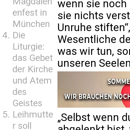
Magdalen
wenn sie noch 
enfest in
sie nichts ver
München
Unruhe stiften“
Die
Wesentliche der
Liturgie:
was wir tun, so
das Gebet
unseren Seelen
der Kirche
und Atem
des
Geistes
Leihmutte
„Selbst wenn du
r soll
abgelenkt bist, 