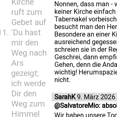
Kirche
Nonnen, dass man - we
ruft zum
keiner Kirche einfach
Tabernakel vorbeisch
Gebet auf
besucht man den Herr
'Du hast
Besondere an einer K
mir den
ausreichend gegesse
schreien sie in der R
Weg nach
Geschrei, dann empfie
Ars
Gehen, denn die Anda
wichtig! Herumspazier
gezeigt;
nicht.
ich werde
Dir den
SarahK
9. März 2026
Weg zum
@SalvatoreMio: absol
Himmel
Wir haben unsere Toc