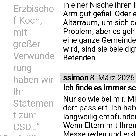
in einer Nische ihren
Erzbischo
Arm gut gefiel. Oder e
f Koch,
Altarraum, um sich d
mit
Problem, aber es geht
eine ganze Gemeinde
großer
wird, sind sie beleidi
Verwunde
Betenden.
rung
ssimon
8. März 2026
haben wir
Ich finde es immer s
Ihr
Nur so wie bei mir. Mi
Statemen
dort passiert. Ich ha
t zum
langweilig empfunden
Wenn Eltern mit Ihren
CSD…“
Messe reden und erklä