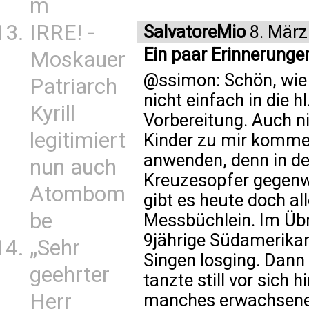
m
IRRE! -
SalvatoreMio
8. März
Ein paar Erinnerungen 
Moskauer
@ssimon: Schön, wie 
Patriarch
nicht einfach in die 
Kyrill
Vorbereitung. Auch ni
legitimiert
Kinder zu mir kommen
anwenden, denn in der
nun auch
Kreuzesopfer gegenwä
Atombom
gibt es heute doch all
be
Messbüchlein. Im Übr
9jährige Südamerikan
„Sehr
Singen losging. Dann 
geehrter
tanzte still vor sich 
Herr
manches erwachsene H