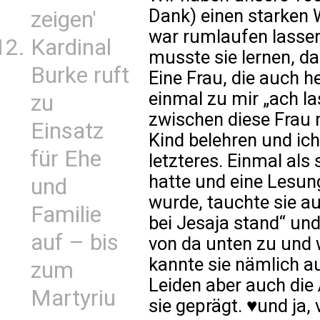
Dank) einen starken W
zeigen'
war rumlaufen lassen
Kardinal
musste sie lernen, d
Burke ruft
Eine Frau, die auch h
einmal zu mir „ach la
zu
zwischen diese Frau 
Einsatz
Kind belehren und ich
für Ehe
letzteres. Einmal als
hatte und eine Lesu
und
wurde, tauchte sie 
Familie
bei Jesaja stand“ und
auf – bis
von da unten zu und w
kannte sie nämlich a
zum
Leiden aber auch die 
Martyriu
sie geprägt. ♥️und ja,