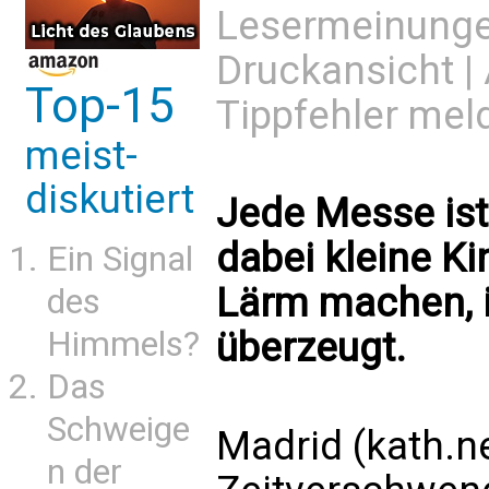
Lesermeinung
Druckansicht
|
Top-15
Tippfehler mel
meist-
diskutiert
Jede Messe ist
dabei kleine K
Ein Signal
Lärm machen, i
des
Himmels?
überzeugt.
Das
Schweige
Madrid (kath.net
n der