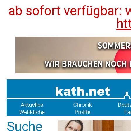
ab sofort verfügbar: 
ht
Suche