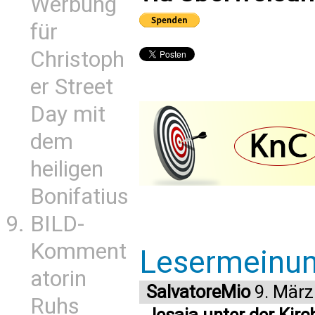
Werbung
für
Christoph
er Street
Day mit
dem
heiligen
Bonifatius
BILD-
Komment
Lesermeinu
atorin
SalvatoreMio
9. März
Ruhs