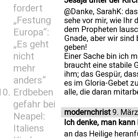
Jesaja unter der Kir
fordert
@Danke, SarahK: das 
„Festung
sehe vor mir, wie Ihr
dem Propheten lauschte
Europa“:
Gnade, aber wir sind
„Es geht
geben!
nicht
Einer Sache bin ich m
braucht eine stabile 
mehr
ihm; das Gespür, dass
anders“
es im Gloria-Gebet 
Erdbeben
alle, die daran mitarb
gefahr bei
modernchrist
9. März
Neapel:
Ich denke, man kann
Italiens
an das Heilige heranf