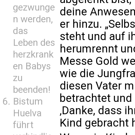
gezwunge
deine Anwesenhe
n werden,
er hinzu. „Selbs
das
steht und auf i
Leben des
herumrennt und
herzkrank
Messe Gold wert
en Babys
wie die Jungfra
zu
diesen Vater mi
beenden!
betrachtet und 
Bistum
‚Danke, dass ih
Huelva
Kind gebracht h
führt