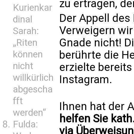
zu ertragen, d
Kurienkar
Der Appell des 
dinal
Verweigern wir
Sarah:
Gnade nicht! Di
„Riten
berührte die He
können
nicht
erzielte bereit
willkürlich
Instagram.
abgescha
fft
Ihnen hat der A
werden“
helfen Sie kath
Fulda:
via Überweisun