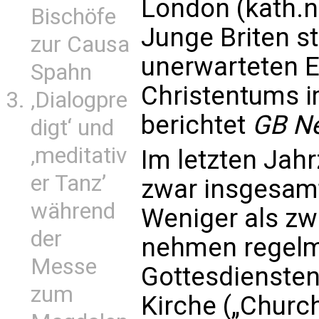
London (kath.n
Bischöfe
Junge Briten st
zur Causa
unerwarteten 
Spahn
Christentums i
‚Dialogpre
berichtet
GB N
digt‘ und
‚meditativ
Im letzten Jah
er Tanz’
zwar insgesam
während
Weniger als zw
der
nehmen regelm
Messe
Gottesdiensten
zum
Kirche („Church