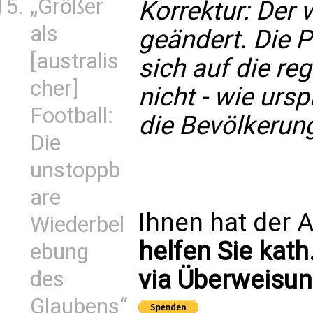
„Größer
Korrektur: Der 
als
geändert. Die 
[australis
sich auf die re
cher]
nicht - wie urs
Football:
die Bevölkerun
Die
unstoppb
are
Ihnen hat der A
Wiederbel
helfen Sie kath
ebung
via Überweisun
des
Glaubens“