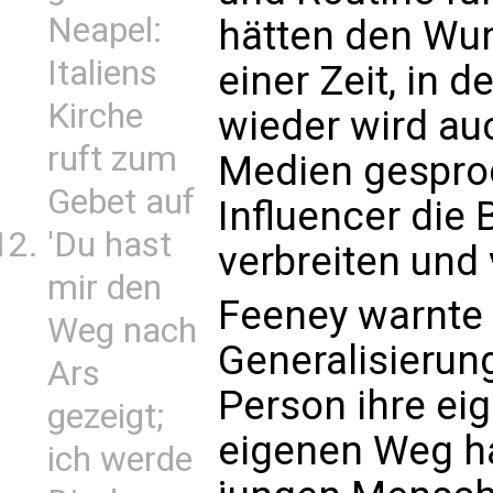
Neapel:
hätten den Wun
Italiens
einer Zeit, in d
Kirche
wieder wird au
ruft zum
Medien gesproc
Gebet auf
Influencer die
'Du hast
verbreiten und
mir den
Feeney warnte 
Weg nach
Generalisierun
Ars
Person ihre ei
gezeigt;
eigenen Weg h
ich werde