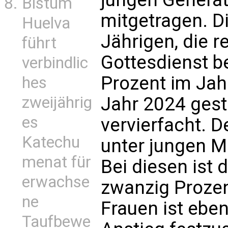
Bistum
mitgetragen. Di
Huelva
Jährigen, die 
führt
Gottesdienst be
verbindlic
Prozent im Jah
hes
zweijährig
Jahr 2024 gesti
es
vervierfacht. D
Katechu
unter jungen M
menat für
Bei diesen ist d
erwachse
zwanzig Prozen
ne
Frauen ist eben
Taufbewe