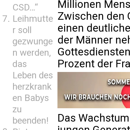
Millionen Mens
CSD…“
Zwischen den G
Leihmutte
einen deutlich
r soll
der Männer ne
gezwunge
Gottesdiensten 
n werden,
Prozent der Fr
das
Leben des
herzkrank
en Babys
zu
Das Wachstum w
beenden!
jungen Generat