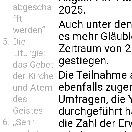
abgescha
2025.
fft
Auch unter den 
werden“
es mehr Gläubig
Die
Zeitraum von 2
Liturgie:
gestiegen.
das Gebet
Die Teilnahme 
der Kirche
ebenfalls zug
und Atem
Umfragen, die
des
durchgeführt ha
Geistes
„Sehr
die Zahl der E