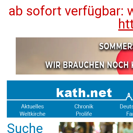
ab sofort verfügbar: 
ht
Suche