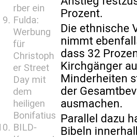
Anstieg festzus
rber ein
Prozent.
Fulda:
Die ethnische V
Werbung
nimmt ebenfalls
für
dass 32 Prozent
Christoph
Kirchgänger au
er Street
Minderheiten s
Day mit
der Gesamtbev
dem
ausmachen.
heiligen
Bonifatius
Parallel dazu h
BILD-
Bibeln innerhal