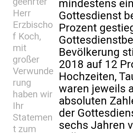
geehrter
mindestens ei
Herr
Gottesdienst b
Erzbischo
Prozent gestieg
f Koch,
Gottesdienstbe
mit
Bevölkerung st
großer
2018 auf 12 Pr
Verwunde
Hochzeiten, Ta
rung
waren jeweils 
haben wir
absoluten Zahle
Ihr
der Gottesdien
Statemen
sechs Jahren vo
t zum