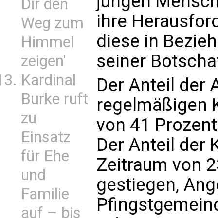
jungen Mensch
Dir den
ihre Herausfor
Weg zum
diese in Bezie
Himmel
seiner Botschaf
zeigen'
Kardinal
Der Anteil der 
Burke ruft
regelmäßigen K
zu
von 41 Prozent
Einsatz
Der Anteil der 
für Ehe
Zeitraum von 2
und
gestiegen, Ang
Familie
Pfingstgemein
auf – bis