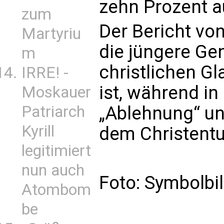
zehn Prozent a
zum
Der Bericht von
Martyriu
die jüngere Gen
m
christlichen G
IRRE! -
ist, während in
Moskauer
Patriarch
„Ablehnung“ un
Kyrill
dem Christentu
legitimiert
nun auch
Foto: Symbolbi
Atombom
be