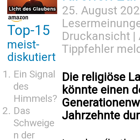
25. August 202
Lesermeinung
Top-15
Druckansicht
|
meist-
Tippfehler mel
diskutiert
Ein Signal
Die religiöse 
des
könnte einen d
Himmels?
Generationenwe
Das
Jahrzehnte dur
Schweige
n der