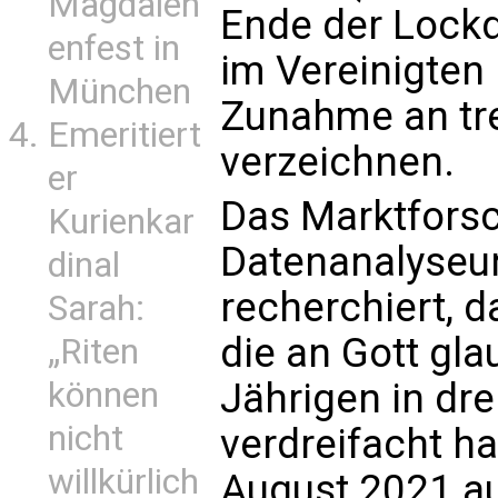
Magdalen
Ende der Lock
enfest in
im Vereinigten 
München
Zunahme an tr
Emeritiert
verzeichnen.
er
Das Marktfors
Kurienkar
Datenanalyseu
dinal
recherchiert, d
Sarah:
die an Gott gla
„Riten
können
Jährigen in dre
nicht
verdreifacht ha
willkürlich
August 2021 au