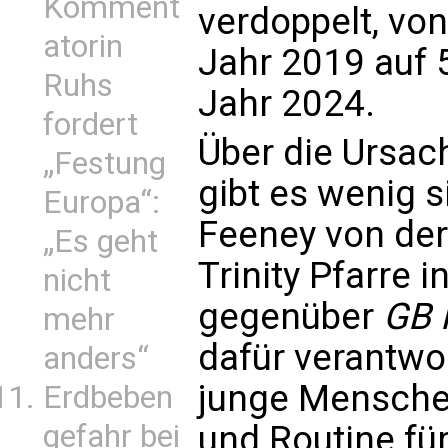
Komment
verdoppelt, von
atorin
Jahr 2019 auf 
Ruhs
Jahr 2024.
fordert
Über die Ursac
„Festung
gibt es wenig 
Europa“:
Feeney von der
„Es geht
Trinity Pfarre i
nicht
gegenüber
GB 
mehr
dafür verantwor
anders“
junge Mensche
Erdbeben
gefahr bei
und Routine fü