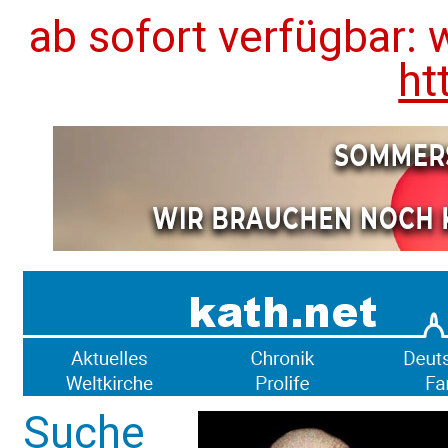
ab sofort verfügbar: 
ht
Suche