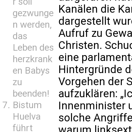
r soll
Kanälen die Ka
gezwunge
dargestellt wur
n werden,
Aufruf zu Gewa
das
Christen. Schu
Leben des
eine parlament
herzkrank
Hintergründe d
en Babys
Vorgehen der 
zu
aufzuklären: „I
beenden!
Innenminister
Bistum
Huelva
solche Angriff
führt
warum linksex