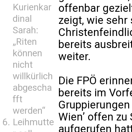
Kurienkar
offenbar geziel
dinal
zeigt, wie seh
Sarah:
Christenfeindl
„Riten
bereits ausbrei
können
weiter.
nicht
willkürlich
Die FPÖ erinne
abgescha
bereits im Vorf
fft
Gruppierungen 
werden“
Wien’ offen zu
Leihmutte
aufgerufen hat