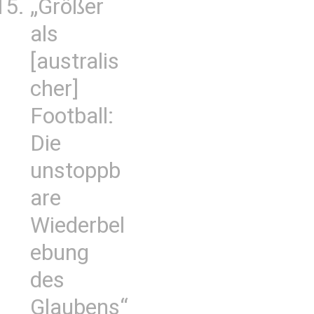
„Größer
als
[australis
cher]
Football:
Die
unstoppb
are
Wiederbel
ebung
des
Glaubens“