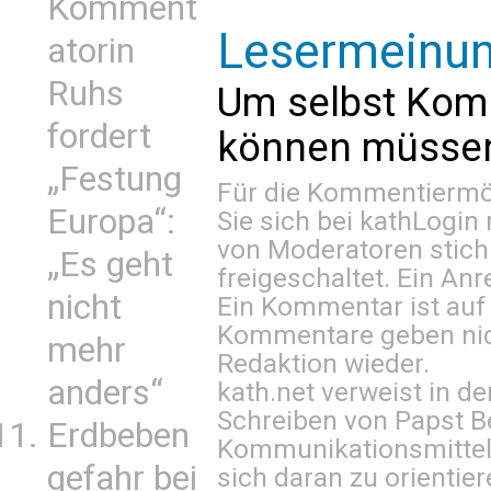
Komment
Lesermeinu
atorin
Ruhs
Um selbst Kom
fordert
können müssen 
„Festung
Für die Kommentiermög
Europa“:
Sie sich bei
kathLogin 
von Moderatoren stich
„Es geht
freigeschaltet. Ein Anr
nicht
Ein Kommentar ist auf
Kommentare geben nic
mehr
Redaktion wieder.
anders“
kath.net verweist in
Schreiben von Papst B
Erdbeben
Kommunikationsmittel 
gefahr bei
sich daran zu orientie