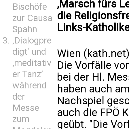
‚Marsch fürs Le
Bischöfe
die Religionsfr
zur Causa
Links-Katholik
Spahn
‚Dialogpre
digt‘ und
Wien (kath.net
‚meditativ
Die Vorfälle 
er Tanz’
bei der Hl. Mes
während
haben auch am 
der
Nachspiel geso
Messe
auch die FPÖ Kr
zum
geübt. "Die Vor