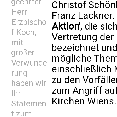
geehrter
Christof Schön
Herr
Franz Lackner.
Erzbischo
Aktion'
, die sic
f Koch,
Vertretung der 
mit
bezeichnet und 
großer
mögliche Theme
Verwunde
einschließlich
rung
zu den Vorfälle
haben wir
zum Angriff auf
Ihr
Kirchen Wiens.
Statemen
t zum