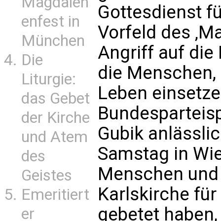
Magdalen
Gottesdienst f
enfest in
Vorfeld des ‚Ma
München
Angriff auf die
Die
die Menschen, d
Liturgie:
Leben einsetze
das Gebet
Bundesparteisp
der Kirche
Gubik anlässl
und Atem
Samstag in Wie
des
Menschen und F
Geistes
Karlskirche fü
Emeritiert
gebetet haben,
er