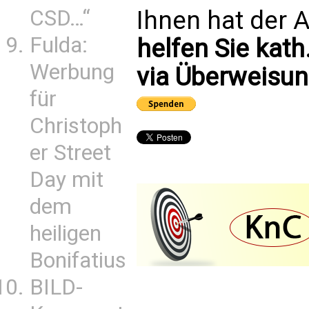
CSD…“
Ihnen hat der A
Fulda:
helfen Sie kath
Werbung
via Überweisun
für
Christoph
er Street
Day mit
dem
heiligen
Bonifatius
BILD-