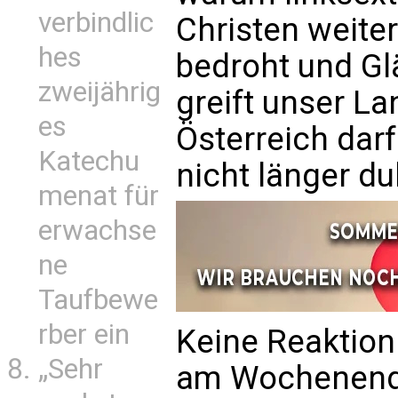
verbindlic
Christen weite
hes
bedroht und Gl
zweijährig
greift unser La
es
Österreich darf
Katechu
nicht länger du
menat für
erwachse
ne
Taufbewe
rber ein
Keine Reaktion
„Sehr
am Wochenende