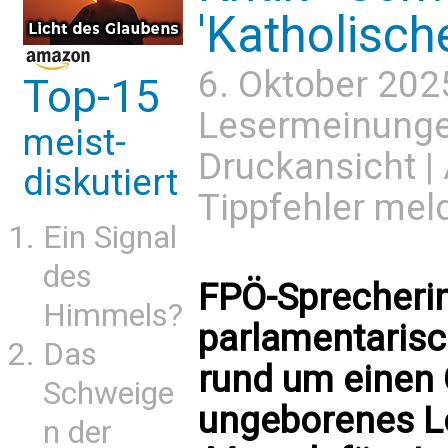
'Katholische
6. Oktober 202
Top-15
Lesermeinung
meist-
Druckansicht
|
diskutiert
Tippfehler mel
Ein Signal
des
FPÖ-Sprecherin
Himmels?
parlamentarisc
Das
rund um einen 
Schweige
ungeborenes L
n der