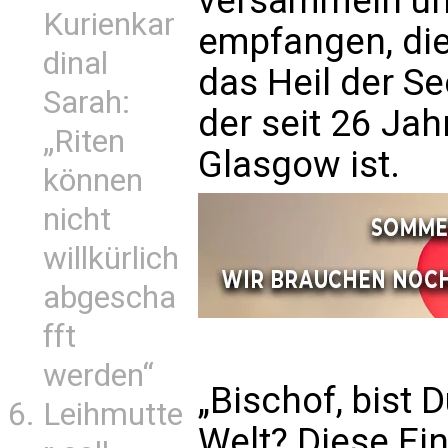
versammeln un
Kurienkar
empfangen, die 
dinal
das Heil der See
Sarah:
der seit 26 Jah
„Riten
Glasgow ist.
können
nicht
willkürlich
abgescha
fft
werden“
„Bischof, bist 
Leihmutte
Welt? Diese Ei