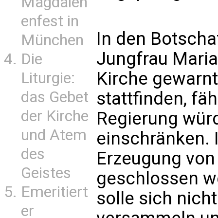
Magdalen
enfest in
In den Botscha
München
Jungfrau Maria
Die
Kirche gewarnt
Liturgie:
das Gebet
stattfinden, fäh
der Kirche
Regierung würd
und Atem
einschränken. 
des
Erzeugung von 
Geistes
geschlossen we
Emeritiert
solle sich nic
er