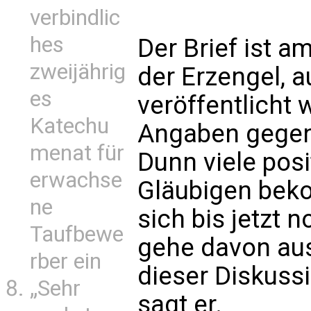
verbindlic
hes
Der Brief ist 
zweijährig
der Erzengel, 
es
veröffentlicht
Katechu
Angaben gege
menat für
Dunn viele pos
erwachse
Gläubigen bek
ne
sich bis jetzt 
Taufbewe
gehe davon aus
rber ein
dieser Diskussi
„Sehr
sagt er.