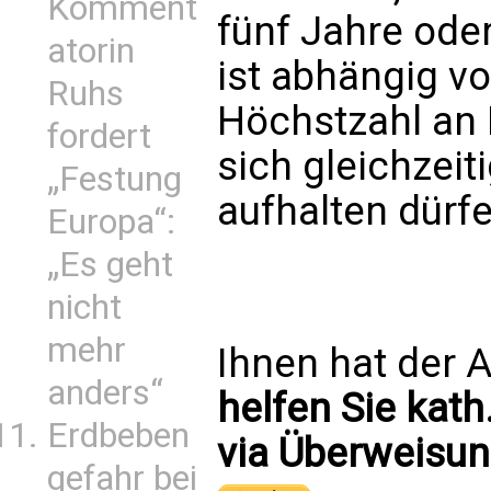
Komment
fünf Jahre oder
atorin
ist abhängig v
Ruhs
Höchstzahl an 
fordert
sich gleichzei
„Festung
aufhalten dürfe
Europa“:
„Es geht
nicht
mehr
Ihnen hat der A
anders“
helfen Sie kath
Erdbeben
via Überweisun
gefahr bei