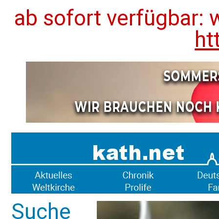
ab sofort verfügbar: 
ht
Suche