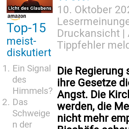
10. Oktober 20
Lesermeinung
Top-15
Druckansicht
|
meist-
Tippfehler mel
diskutiert
Ein Signal
Die Regierung s
des
ihre Gesetze d
Himmels?
Angst. Die Kir
Das
werden, die M
Schweige
nicht mehr em
n der