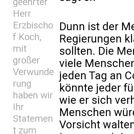
geehrter
Herr
Erzbischo
Dunn ist der M
f Koch,
Regierungen kl
mit
sollten. Die M
großer
viele Menschen
Verwunde
jeden Tag an C
rung
könnte jeder fü
haben wir
wie er sich ver
Ihr
Menschen würd
Statemen
Vorsicht walte
t zum