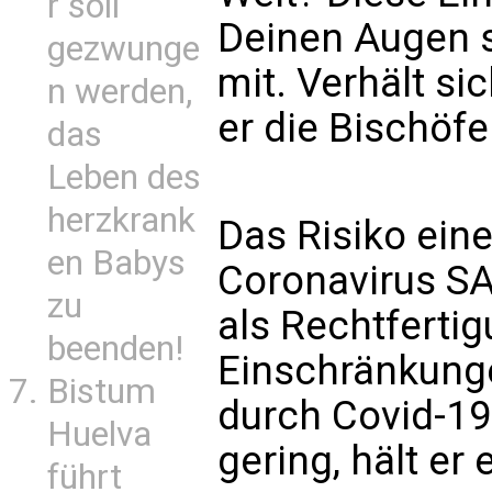
r soll
Deinen Augen s
gezwunge
mit. Verhält sic
n werden,
er die Bischöfe
das
Leben des
herzkrank
Das Risiko ein
en Babys
Coronavirus SA
zu
als Rechtfertig
beenden!
Einschränkunge
Bistum
durch Covid-19
Huelva
gering, hält er
führt