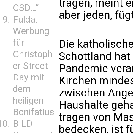
tragen, meint er
CSD…“
aber jeden, fügt
Fulda:
Werbung
für
Die katholisch
Christoph
Schottland hat
er Street
Pandemie veran
Day mit
Kirchen minde
dem
zwischen Ange
heiligen
Haushalte geh
Bonifatius
tragen von Ma
BILD-
bedecken, ist fü