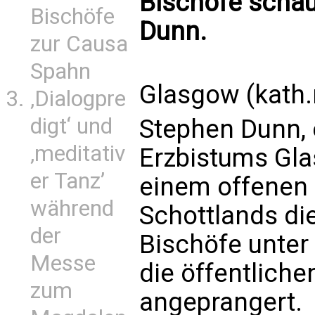
Bischöfe schaue
Bischöfe
Dunn.
zur Causa
Spahn
Glasgow (kath.
‚Dialogpre
digt‘ und
Stephen Dunn, 
‚meditativ
Erzbistums Gla
er Tanz’
einem offenen 
während
Schottlands di
der
Bischöfe unter 
Messe
die öffentliche
zum
angeprangert.