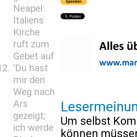
Neapel:
Italiens
Kirche
ruft zum
Gebet auf
'Du hast
mir den
Weg nach
Ars
Lesermeinu
gezeigt;
Um selbst Kom
ich werde
können müssen 