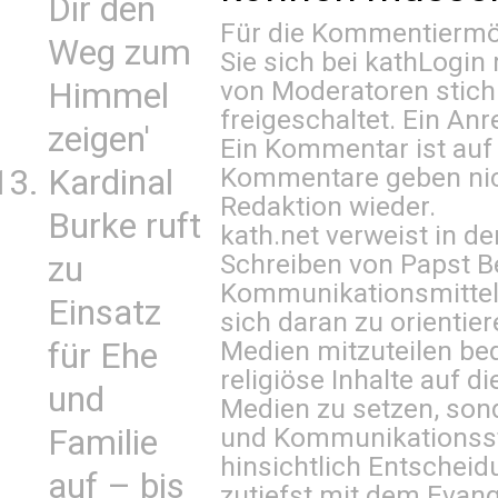
Dir den
Für die Kommentiermög
Weg zum
Sie sich bei
kathLogin 
von Moderatoren stich
Himmel
freigeschaltet. Ein Anr
zeigen'
Ein Kommentar ist auf
Kommentare geben nic
Kardinal
Redaktion wieder.
Burke ruft
kath.net verweist in
Schreiben von Papst B
zu
Kommunikationsmittel 
Einsatz
sich daran zu orientie
Medien mitzuteilen be
für Ehe
religiöse Inhalte auf 
und
Medien zu setzen, sond
und Kommunikationsst
Familie
hinsichtlich Entscheid
auf – bis
zutiefst mit dem Eva