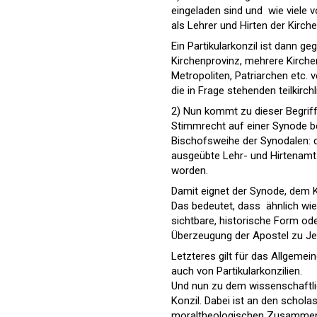
eingeladen sind und  wie viel
als Lehrer und Hirten der Kirc
Ein Partikularkonzil ist dann ge
Kirchenprovinz, mehrere Kirche
Metropoliten, Patriarchen etc.
die in Frage stehenden teilkirc
2) Nun kommt zu dieser Begri
Stimmrecht auf einer Synode 
Bischofsweihe der Synodalen: 
ausgeübte Lehr- und Hirtenamt
worden.
Damit eignet der Synode, dem K
Das bedeutet, dass  ähnlich wi
sichtbare, historische Form od
Überzeugung der Apostel zu Jer
Letzteres gilt für das Allgeme
auch von Partikularkonzilien.
Und nun zu dem wissenschaftli
Konzil. Dabei ist an den schola
moraltheologischen Zusammenh