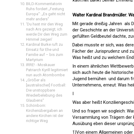
BILD-Kommentatorin
Ruhs fordert „Festung
Europa“: „Es geht nicht
Walter Kardinal Brandmüller: W
mehr anders“
Mit gerade dreißig Jahren  als
'Du hast mir den Weg
nach Ars gezeigt; ich
der Geschichte an der Universit
werde Dir den Weg zum
gefüllten Geldbeutel dachte, zu
Himmel zeigen'
Dabei musste er sich, was dere
Kardinal Burke ruft zu
Einsatz für Ehe und
Fächer der Jurisprudenz und zum
Familie auf – bis zum
Was heißt und zu welchem Ende
Martyrium
IRRE! - Moskauer
In einem ähnlichen Wettbewerb m
Patriarch Kyrill legitimiert
sich auch heute die historisch
nun auch Atombombe
Jugend bemühen  und darum fr
„Größer als
Unternehmens, erneut: Was hei
[australischer] Football:
Die unstoppbare
I
Wiederbelebung des
Glaubens“
Was aber heißt Konziliengeschi
Schönborn:
Und so fragen wir sogleich: Was
Kirchenübergaben an
andere Kirchen ist der
Versammlung von Trägern der k
richtige Weg
Ausübung eben dieser ursprüng
1)Von einem Allgemeinen oder 