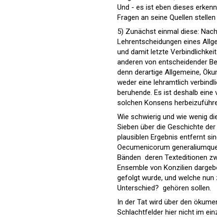
Und - es ist eben dieses erkenn
Fragen an seine Quellen stellen
5) Zunächst einmal diese: Nac
Lehrentscheidungen eines Allgem
und damit letzte Verbindlichkei
anderen von entscheidender Be
denn derartige Allgemeine, Öku
weder eine lehramtlich verbind
beruhende. Es ist deshalb eine 
solchen Konsens herbeizuführe
Wie schwierig und wie wenig d
Sieben über die Geschichte der
plausiblen Ergebnis entfernt s
Oecumenicorum generaliumque C
Bänden  deren Texteditionen zw
Ensemble von Konzilien dargebo
gefolgt wurde, und welche nun 
Unterschied?  gehören sollen.
In der Tat wird über den ökumen
Schlachtfelder hier nicht im e