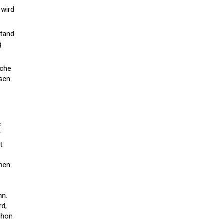
 wird
stand
g
sche
sen
e
r
t
ehen
nn.
rd,
chon