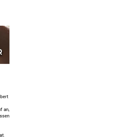
ubert
f an,
essen
at.