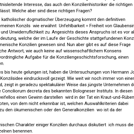
tnisleitende Interesse, das auch den Konzilienhistoriker die richtigen
 lässt. Welche aber sind diese richtigen Fragen?
h katholischer dogmatischer Überzeugung kommt den definitiven
einen Konzils  wie erwähnt  Unfehlbarkeit = Freiheit von Glaubensi
t und Unwiderruflichkeit zu. Angesichts dieses Anspruchs ist es vor a
deutung, welche der im Laufe der Geschichte stattgefundenen Konzi
menische Konzilien gewesen sind. Nun aber gibt es auf diese Frage
liche Antwort, wie auch keine auf wissenschaftlichem Konsens
vordringliche Aufgabe für die Konziliengeschichtsforschung, einen
n.
ies bis heute gelungen ist, haben die Untersuchungen von Hermann J
 Konzilsidee eindrucksvoll gezeigt. Wie weit wir noch immer von ein
ind, zeigt in geradezu spektakulärer Weise das jüngste Unternehmen d
onciliorum decreta des bekannten Bologneser Instituts. In diesen
eifellos einen Gewinn darstellen  wird in der Tat ein Kraut-und-Rübe
ten, von dem nicht erkennbar ist, welchen Auswahlkriterien dabei
zu den ökumenischen oder den Generalkonzilien  wo ist da der
ischen Charakter einiger Konzilien durchaus diskutiert  ich muss die
inzelnen benennen.