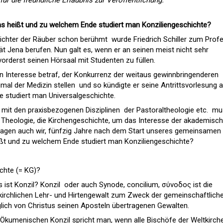
as heißt und zu welchem Ende studiert man Konziliengeschichte?
 Dichter der Räuber schon berühmt  wurde Friedrich Schiller zum Prof
ät Jena berufen. Nun galt es, wenn er an seinen meist nicht sehr
vorderst seinen Hörsaal mit Studenten zu füllen.
n Interesse betraf, der Konkurrenz der weitaus gewinnbringenderen
al der Medizin stellen  und so kündigte er seine Antrittsvorlesung a
 studiert man Universalgeschichte.
it den praxisbezogenen Disziplinen  der Pastoraltheologie etc.  m
e Theologie, die Kirchengeschichte, um das Interesse der akademisc
agen auch wir, fünfzig Jahre nach dem Start unseres gemeinsamen
ßt und zu welchem Ende studiert man Konziliengeschichte?
chte (= KG)?
 ist Konzil? Konzil  oder auch Synode, concilium, σύνοδος ist die
irchlichen Lehr- und Hirtengewalt zum Zweck der gemeinschaftlich
lich von Christus seinen Aposteln übertragenen Gewalten.
Ökumenischen Konzil spricht man, wenn alle Bischöfe der Weltkirch