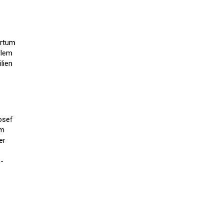
rrtum
llem
lien
osef
em
er
n-