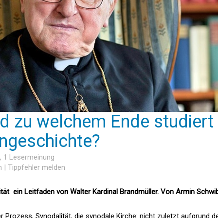
d zu welchem Ende studiert
ngeschichte?
, 1 Lesermeinung
n
|
Tippfehler melden
ität  ein Leitfaden von Walter Kardinal Brandmüller. Von Armin Schw
rozess, Synodalität, die synodale Kirche: nicht zuletzt aufgrund d