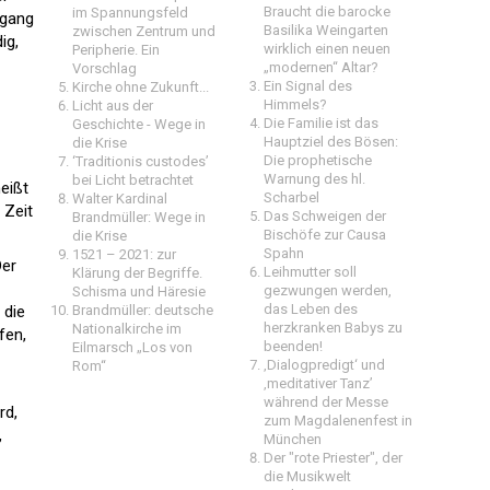
Braucht die barocke
im Spannungsfeld
ngang
Basilika Weingarten
zwischen Zentrum und
ig,
wirklich einen neuen
Peripherie. Ein
„modernen“ Altar?
Vorschlag
Ein Signal des
Kirche ohne Zukunft...
Himmels?
Licht aus der
Die Familie ist das
Geschichte - Wege in
Hauptziel des Bösen:
die Krise
Die prophetische
‘Traditionis custodes’
Warnung des hl.
bei Licht betrachtet
eißt
Scharbel
Walter Kardinal
 Zeit
Das Schweigen der
Brandmüller: Wege in
Bischöfe zur Causa
die Krise
Spahn
1521 – 2021: zur
Der
Leihmutter soll
Klärung der Begriffe.
gezwungen werden,
Schisma und Häresie
das Leben des
 die
Brandmüller: deutsche
herzkranken Babys zu
Nationalkirche im
fen,
beenden!
Eilmarsch „Los von
‚Dialogpredigt‘ und
Rom“
‚meditativer Tanz’
während der Messe
rd,
zum Magdalenenfest in
,
München
Der "rote Priester", der
die Musikwelt