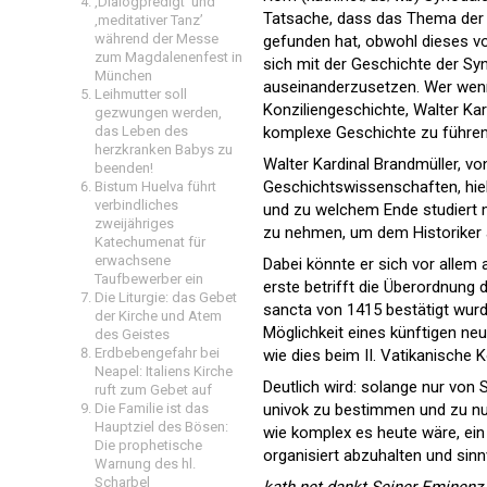
‚Dialogpredigt‘ und
Tatsache, dass das Thema der 
‚meditativer Tanz’
während der Messe
gefunden hat, obwohl dieses vo
zum Magdalenenfest in
sich mit der Geschichte der Sy
München
auseinanderzusetzen. Wer wenn 
Leihmutter soll
Konziliengeschichte, Walter Ka
gezwungen werden,
komplexe Geschichte zu führe
das Leben des
herzkranken Babys zu
Walter Kardinal Brandmüller, v
beenden!
Geschichtswissenschaften, hie
Bistum Huelva führt
verbindliches
und zu welchem Ende studiert ma
zweijähriges
zu nehmen, um dem Historiker
Katechumenat für
erwachsene
Dabei könnte er sich vor allem
Taufbewerber ein
erste betrifft die Überordnung 
Die Liturgie: das Gebet
sancta von 1415 bestätigt wurd
der Kirche und Atem
Möglichkeit eines künftigen ne
des Geistes
Erdbebengefahr bei
wie dies beim II. Vatikanische Ko
Neapel: Italiens Kirche
Deutlich wird: solange nur von 
ruft zum Gebet auf
univok zu bestimmen und zu nut
Die Familie ist das
Hauptziel des Bösen:
wie komplex es heute wäre, ein 
Die prophetische
organisiert abzuhalten und sinn
Warnung des hl.
Scharbel
kath.net dankt Seiner Eminenz f