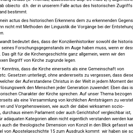
 ab obiecto  d.h. der in unserem Falle actus des historischen Zugriffs
tand bestimmt.
 mein actus des historischen Erkennens dem zu erkennenden Gegen
 nicht mit Methoden der Linguistik die Vorgänge bei der Entstehun
en.
gewandt bedeutet dies, dass der Konzilienhistoriker sowohl die histori
tur seines Forschungsgegenstands im Auge haben muss, wenn er des
. Das gilt für die Kirchengeschichte ganz allgemein, wenn wir den
en Begriff von Kirche zugrunde legen.
 Kenntnis, dass die Kirche einerseits als eine Gemeinschaft von
c. Gesetzen unterliegt, ohne andererseits zu vergessen, dass dies
n welcher der Auferstandene Christus in der Welt in jedem Moment de
Erlösungswerk den Menschen jeder Generation zuwendet. Eben das is
torischen Charakter der Kirche sprechen. Auf unser Thema bezogen
inerseits als eine Versammlung von kirchlichen Amtsträgern zu verst
ukturen und Vorgehensweisen, wie auch der dabei wirksamen sozio-
durchaus einem Parlament oder auch Gerichtshof vergleichbar ist,
ür adäquaten Kategorien allein nicht eigentlich verstanden werden ka
 auch die theologische Dimension von Konzil in den Blick gefasst wi
rmel von Apostelgeschichte 15 zum Ausdruck kommt  wir haben sie s