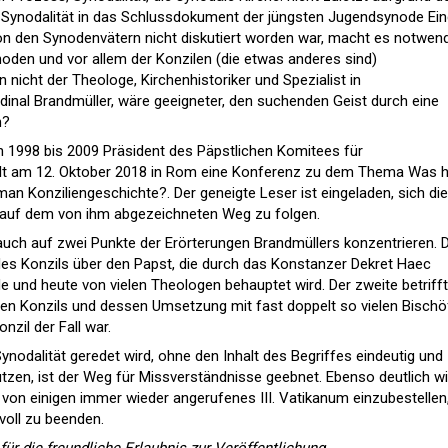
Synodalität in das Schlussdokument der jüngsten Jugendsynode Ei
n den Synodenvätern nicht diskutiert worden war, macht es notwend
noden und vor allem der Konzilen (die etwas anderes sind)
nicht der Theologe, Kirchenhistoriker und Spezialist in
rdinal Brandmüller, wäre geeigneter, den suchenden Geist durch eine
n?
on 1998 bis 2009 Präsident des Päpstlichen Komitees für
lt am 12. Oktober 2018 in Rom eine Konferenz zu dem Thema Was h
n Konziliengeschichte?. Der geneigte Leser ist eingeladen, sich die
 auf dem von ihm abgezeichneten Weg zu folgen.
 auch auf zwei Punkte der Erörterungen Brandmüllers konzentrieren. 
des Konzils über den Papst, die durch das Konstanzer Dekret Haec
e und heute von vielen Theologen behauptet wird. Der zweite betrifft
uen Konzils und dessen Umsetzung mit fast doppelt so vielen Bischö
nzil der Fall war.
Synodalität geredet wird, ohne den Inhalt des Begriffes eindeutig und
zen, ist der Weg für Missverständnisse geebnet. Ebenso deutlich wi
von einigen immer wieder angerufenes III. Vatikanum einzubestellen
voll zu beenden.
ür die freundliche Erlaubnis zur Veröffentlichung.