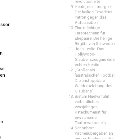
revolutionierte
Heute, nicht morgen!
Der heilige Expeditus –
Patron gegen das
Aufschieben
essor
Eine mächtige
Fürsprecherin für
Ehepaare: Die heilige
Birgitta von Schweden
Joan Leslie: Das
n:
Hollywood-
Glaubenszeugnis einer
echten Heldin
uss
„Größer als
hen
[australischer] Football:
Die unstoppbare
Wiederbelebung des
Glaubens“
Bistum Huelva führt
verbindliches
zweijähriges
Katechumenat für
erwachsene
en
Taufbewerber ein
Schönborn:
Kirchenübergaben an
e
andere Kirchen ist der