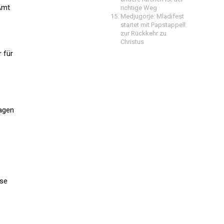
Amt
richtige Weg
Medjugorje: Mladifest
startet mit Papstappell
zur Rückkehr zu
Christus
 für
ragen
ise