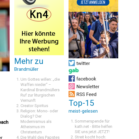
Mehr zu
Brandmüller
Um Gottes willen: „die
Waffen nieder“ –
Kardinal Brandmüllers
Ruf zur liturgischen
Vernunft
Top-15
Creator Spiritus
meist-gelesen
Religion: Mono- oder
Dialog? Der
Sommerspende für
Modernismus als
ibach
kath.net - Bitte helfen
Atheismus im
SIE uns jetzt JETZT!
Christentum
Streit kocht hoch:
er
Die Wahl des Papstes