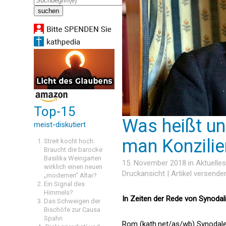
Top-15
Was heißt un
meist-diskutiert
man Konzilie
Streit kocht hoch:
Braucht die barocke
Basilika Weingarten
15. November 2018 in
Aktuelles
wirklich einen neuen
Druckansicht
|
Artikel versende
„modernen“ Altar?
Ein Signal des
Himmels?
In Zeiten der Rede von Synodal
Das Schweigen der
Bischöfe zur Causa
Spahn
Rom (kath.net/as/wb) Synodaler P