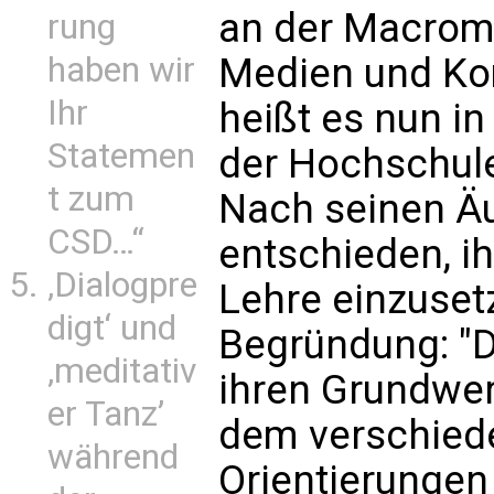
an der Macrom
rung
Medien und Kom
haben wir
Ihr
heißt es nun in 
Statemen
der Hochschul
t zum
Nach seinen Ä
CSD…“
entschieden, ih
‚Dialogpre
Lehre einzusetz
digt‘ und
Begründung: "Di
‚meditativ
ihren Grundwer
er Tanz’
dem verschied
während
Orientierungen 