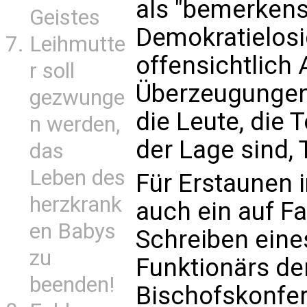
als "bemerken
Geistes
Demokratielosi
Leihmutte
offensichtlich 
r soll
Überzeugungen.
gezwunge
die Leute, die T
n werden,
der Lage sind, 
das
Leben des
Für Erstaunen i
herzkrank
auch ein auf F
en Babys
Schreiben eine
zu
Funktionärs de
beenden!
Bischofskonfer