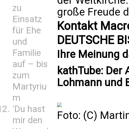
der Weltkirche.
zu
große Freude da
Einsatz
Kontakt Mac
für Ehe
DEUTSCHE B
und
Familie
Ihre Meinung 
auf – bis
kathTube: Der A
zum
Lohmann und Bi
Martyriu
m
'Du hast
Foto: (C) Mart
mir den