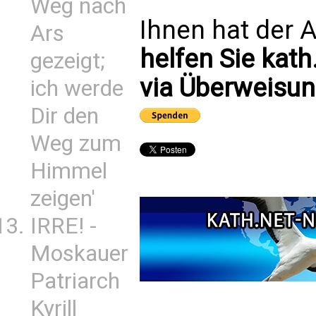
Weg nach
Ihnen hat der A
Ars
helfen Sie kath
gezeigt;
via Überweisun
ich werde
Dir den
Weg zum
Himmel
zeigen'
IRRE! -
Moskauer
Patriarch
Kyrill