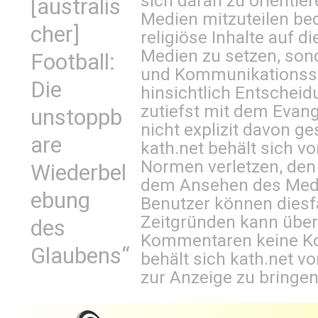
sich daran zu orientie
[australis
Medien mitzuteilen be
cher]
religiöse Inhalte auf 
Medien zu setzen, sond
Football:
und Kommunikationsst
Die
hinsichtlich Entscheid
zutiefst mit dem Eva
unstoppb
nicht explizit davon ge
are
kath.net behält sich v
Normen verletzen, den
Wiederbel
dem Ansehen des Mediu
ebung
Benutzer können diesfa
Zeitgründen kann über
des
Kommentaren keine Ko
Glaubens“
behält sich kath.net vo
zur Anzeige zu bringen