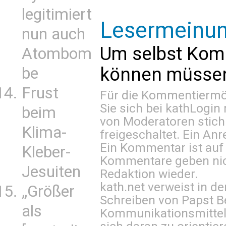
legitimiert
Lesermeinu
nun auch
Um selbst Kom
Atombom
können müssen 
be
Frust
Für die Kommentiermög
Sie sich bei
kathLogin 
beim
von Moderatoren stich
Klima-
freigeschaltet. Ein Anr
Ein Kommentar ist auf
Kleber-
Kommentare geben nic
Jesuiten
Redaktion wieder.
kath.net verweist in
„Größer
Schreiben von Papst B
als
Kommunikationsmittel 