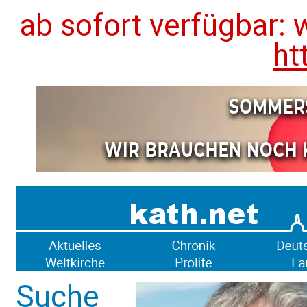
ab sofort verfügbar: 
ht
Suche