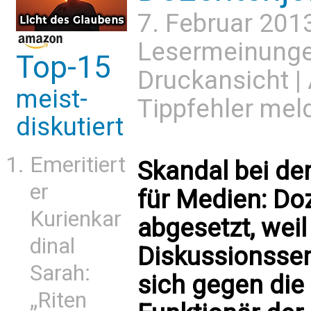
7. Februar 201
Lesermeinung
Top-15
Druckansicht
|
meist-
Tippfehler mel
diskutiert
Emeritiert
Skandal bei d
er
für Medien: Do
Kurienkar
abgesetzt, weil 
dinal
Diskussionssend
Sarah:
sich gegen die
„Riten