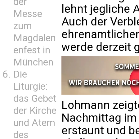
der
lehnt jegliche 
Messe
Auch der Verb
zum
ehrenamtlichen
Magdalen
werde derzeit g
enfest in
München
Die
Liturgie:
das Gebet
Lohmann zeigt
der Kirche
Nachmittag im 
und Atem
erstaunt und b
des