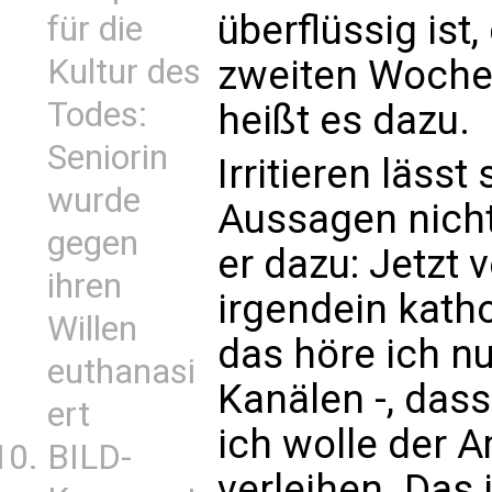
überflüssig ist,
für die
zweiten Woche 
Kultur des
Todes:
heißt es dazu.
Seniorin
Irritieren läss
wurde
Aussagen nicht
gegen
er dazu: Jetzt 
ihren
irgendein katho
Willen
das höre ich n
euthanasi
Kanälen -, dass
ert
ich wolle der 
BILD-
verleihen. Das 