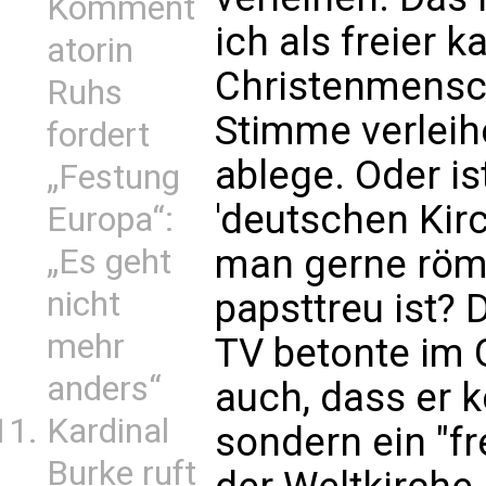
Komment
ich als freier k
atorin
Christenmensch
Ruhs
Stimme verleih
fordert
ablege. Oder is
„Festung
'deutschen Kir
Europa“:
man gerne röm
„Es geht
nicht
papsttreu ist?
mehr
TV betonte im 
anders“
auch, dass er k
Kardinal
sondern ein "fre
Burke ruft