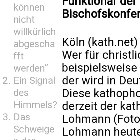
Funktionär der
können
Bischofskonfer
nicht
willkürlich
Köln (kath.net)
abgescha
Wer für christl
fft
beispielsweise
werden“
der wird in Deu
Ein Signal
Diese kathoph
des
Himmels?
derzeit der kat
Das
Lohmann (Foto)
Schweige
Lohmann heute