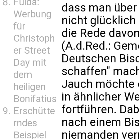
Fulda:
dass man über 
Werbung
nicht glücklich
für
die Rede davon
Christoph
(A.d.Red.: Geme
er Street
Deutschen Bisc
Day mit
schaffen" mach
dem
Jauch möchte 
heiligen
in ähnlicher W
Bonifatius
fortführen. Da
Erschütte
nach einem Bis
rndes
niemanden vermi
Beispiel