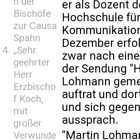
n der
er als Dozent 
Bischöfe
Hochschule fü
zur Causa
Kommunikatio
Spahn
Dezember erfol
„Sehr
zwar nach eine
geehrter
der Sendung "Ha
Herr
Lohmann gemein
Erzbischo
auftrat und dor
f Koch,
und sich gegen
mit
aussprach.
großer
"Martin Lohman
Verwunde