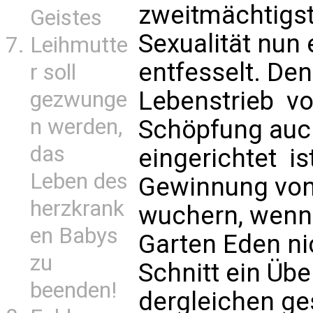
zweitmächtigst
Geistes
Sexualität nun 
Leihmutte
entfesselt. De
r soll
Lebenstrieb  vo
gezwunge
n werden,
Schöpfung auc
das
eingerichtet  
Leben des
Gewinnung von 
herzkrank
wuchern, wenn
en Babys
Garten Eden n
zu
Schnitt ein Üb
beenden!
dergleichen ge