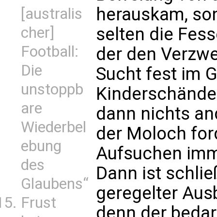
herauskam, son
[australis
selten die Fess
cher]
Football:
der den Verzwe
Die
Sucht fest im Gr
unstoppb
Kinderschänder
are
dann nichts a
Wiederbel
der Moloch for
ebung
Aufsuchen imme
des
Dann ist schlie
Glaubens“
geregelter Aus
Frust
denn der bedarf