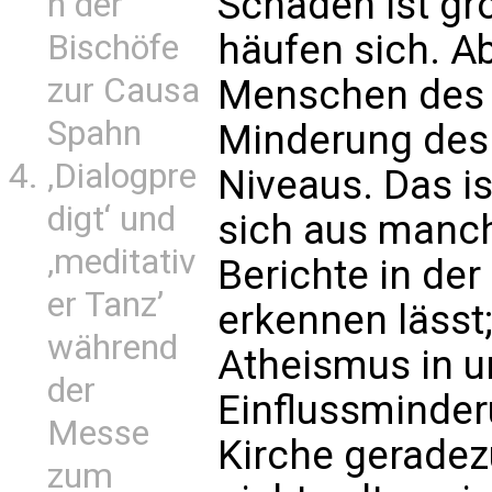
Schaden ist gro
n der
häufen sich. Ab
Bischöfe
zur Causa
Menschen des 
Spahn
Minderung des 
‚Dialogpre
Niveaus. Das is
digt‘ und
sich aus manc
‚meditativ
Berichte in de
er Tanz’
erkennen lässt;
während
Atheismus in u
der
Einflussminder
Messe
Kirche geradez
zum