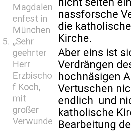
nicht selten ei
Magdalen
nassforsche V
enfest in
die katholisch
München
Kirche.
„Sehr
Aber eins ist si
geehrter
Verdrängen des 
Herr
hochnäsigen An
Erzbischo
f Koch,
Vertuschen n
mit
endlich  und ni
großer
katholische Kir
Verwunde
Bearbeitung d