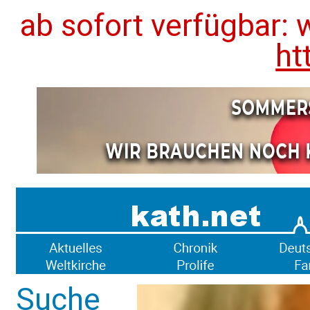
ab sofort verfügbar: 
ht
Suche