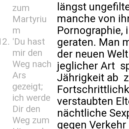
längst ungefilte
zum
manche von ihn
Martyriu
Pornographie, i
m
geraten. Man m
'Du hast
mir den
der neuen Welt
Weg nach
jeglicher Art 
Ars
Jährigkeit ab  
gezeigt;
Fortschrittlich
ich werde
verstaubten E
Dir den
nächtliche Sex
Weg zum
gegen Verkehr i