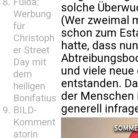
Fulda:
solche Überwu
Werbung
(Wer zweimal 
für
schon zum Esta
Christoph
hatte, dass nu
er Street
Abtreibungsbo
Day mit
und viele neue
dem
entstanden. Da
heiligen
der Menschen i
Bonifatius
generell infrag
BILD-
Komment
atorin