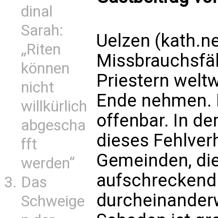
dinal
Sarah:
Uelzen (kath.ne
„Riten
Missbrauchsfäl
können
Priestern weltw
nicht
Ende nehmen. 
willkürlich
offenbar. In de
abgescha
dieses Fehlverh
fft
Gemeinden, die 
werden“
aufschreckend
Das
durcheinanderw
Schweige