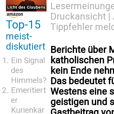
Lesermeinung
Druckansicht
|
Top-15
Tippfehler mel
meist-
diskutiert
Berichte über 
katholischen P
Ein Signal
kein Ende nehm
des
Das bedeutet f
Himmels?
Emeritiert
Westens eine 
er
geistigen und s
Kurienkar
Gastbeitrag vo