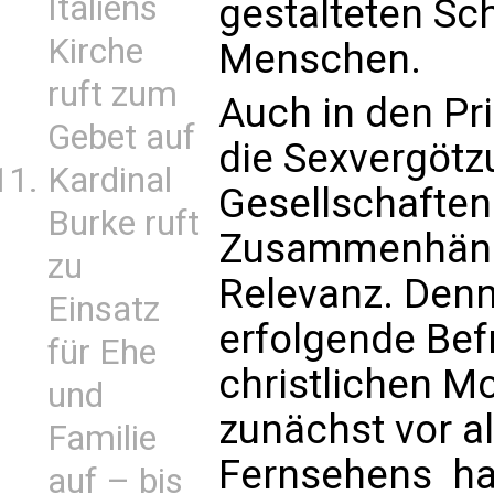
Italiens
gestalteten Sc
Kirche
Menschen.
ruft zum
Auch in den Pr
Gebet auf
die Sexvergötz
Kardinal
Gesellschaften
Burke ruft
Zusammenhänge
zu
Relevanz. Denn
Einsatz
erfolgende Bef
für Ehe
christlichen Mo
und
zunächst vor al
Familie
Fernsehens  ha
auf – bis