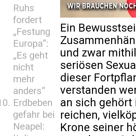
Ruhs
fordert
Ein Bewusstsei
„Festung
Zusammenhänge
Europa“:
und zwar mithi
„Es geht
seriösen Sexua
nicht
dieser Fortpfla
mehr
verstanden wer
anders“
an sich gehört 
Erdbeben
reichen, vielkö
gefahr bei
Krone seiner h
Neapel: