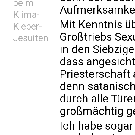
beim
Aufmerksamkeit
Klima-
Mit Kenntnis ü
Kleber-
Großtriebs Sexu
Jesuiten
in den Siebzig
dass angesicht
Priesterschaft
denn satanisch
durch alle Türe
großmächtig g
Ich habe sogar 