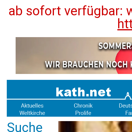
ab sofort verfügbar: 
ht
Suche