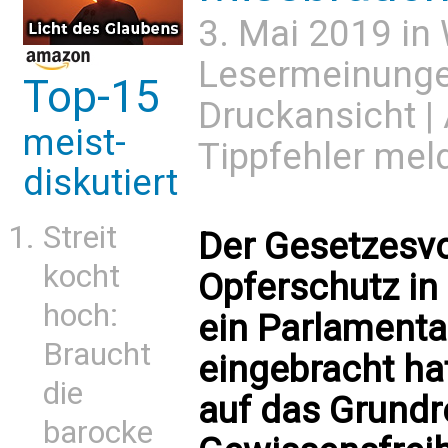
3. Mai 2019 in
Lesermeinung
Top-15
Druckansicht
|
meist-
Tippfehler mel
diskutiert
Streit
Der Gesetzesvo
kocht
Opferschutz in
hoch:
ein Parlamentar
Braucht
eingebracht hat
die
auf das Grundr
barocke