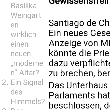
Gewissensfreih
Basilika
Weingart
Santiago de Chi
en
Ein neues Geset
wirklich
Anzeige von Mis
einen
könnte die Prie
neuen
dazu verpflich
„moderne
zu brechen, be
n“ Altar?
Ein Signal
Das Unterhaus 
des
Parlaments hat
Himmels?
beschlossen, d