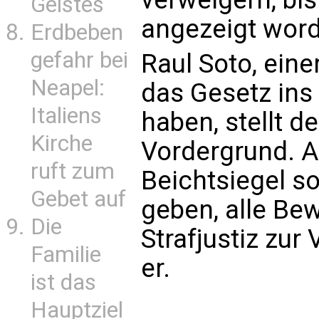
Geistes
angezeigt word
Erdbeben
gefahr bei
Raul Soto, eine
Neapel:
das Gesetz ins
Italiens
haben, stellt d
Kirche
Vordergrund. 
ruft zum
Beichtsiegel so
Gebet auf
geben, alle Be
Die
Strafjustiz zur
Familie
er.
ist das
Hauptziel