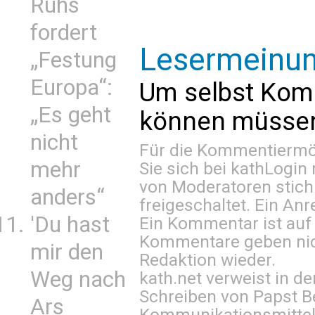
Ruhs
fordert
Lesermeinu
„Festung
Europa“:
Um selbst Kom
„Es geht
können müssen 
nicht
Für die Kommentiermög
mehr
Sie sich bei
kathLogin 
von Moderatoren stich
anders“
freigeschaltet. Ein Anr
'Du hast
Ein Kommentar ist auf
Kommentare geben nic
mir den
Redaktion wieder.
Weg nach
kath.net verweist in
Schreiben von Papst B
Ars
Kommunikationsmittel 