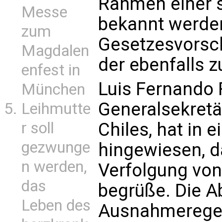
Rahmen einer 
Messe
bekannt werden
zum
Gesetzesvorsch
Magdalen
der ebenfalls 
enfest in
Luis Fernando 
München
Generalsekretä
Leihmutte
Chiles, hat in 
r soll
gezwunge
hingewiesen, d
n werden,
Verfolgung von
das
begrüße. Die A
Leben des
Ausnahmeregel