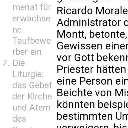
menat für
Ricardo Morale
erwachse
Administrator 
ne
Montt, betonte,
Taufbewe
Gewissen einer
rber ein
vor Gott beken
Die
Priester hätten
Liturgie:
eine Person ein
das Gebet
Beichte von Mi
der Kirche
könnten beispi
und Atem
bestimmten Um
des
verweigern, bi