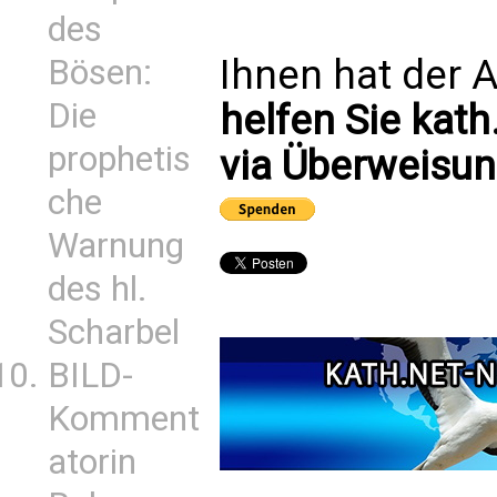
des
Ihnen hat der A
Bösen:
Die
helfen Sie kath
prophetis
via Überweisun
che
Warnung
des hl.
Scharbel
BILD-
Komment
atorin