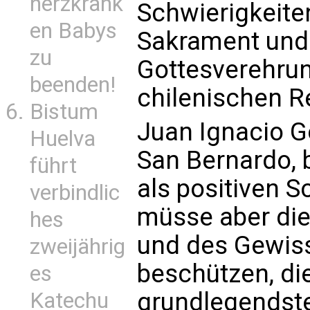
herzkrank
Schwierigkeiten
en Babys
Sakrament und 
zu
Gottesverehrun
beenden!
chilenischen R
Bistum
Juan Ignacio G
Huelva
San Bernardo, 
führt
als positiven S
verbindlic
müsse aber die
hes
und des Gewiss
zweijährig
beschützen, di
es
grundlegendst
Katechu