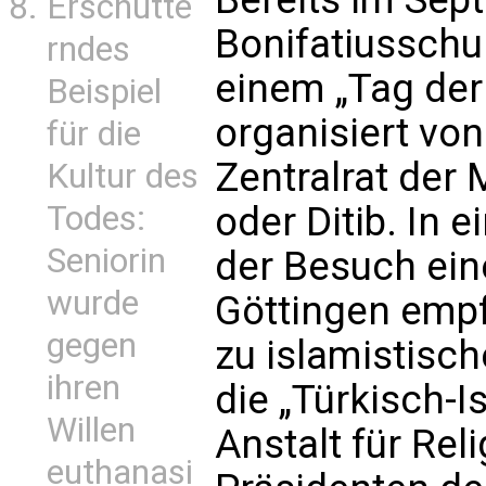
Erschütte
Bonifatiusschul
rndes
einem „Tag der
Beispiel
organisiert vo
für die
Zentralrat der
Kultur des
Todes:
oder Ditib. In 
Seniorin
der Besuch ein
wurde
Göttingen empf
gegen
zu islamistisch
ihren
die „Türkisch-
Willen
Anstalt für Rel
euthanasi