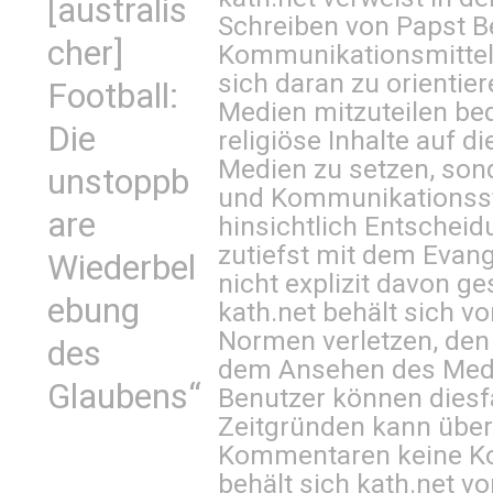
[australis
Schreiben von Papst B
cher]
Kommunikationsmittel 
sich daran zu orientie
Football:
Medien mitzuteilen be
Die
religiöse Inhalte auf 
Medien zu setzen, sond
unstoppb
und Kommunikationsst
are
hinsichtlich Entscheid
zutiefst mit dem Eva
Wiederbel
nicht explizit davon ge
ebung
kath.net behält sich v
Normen verletzen, den
des
dem Ansehen des Mediu
Glaubens“
Benutzer können diesfa
Zeitgründen kann über
Kommentaren keine Ko
behält sich kath.net vo