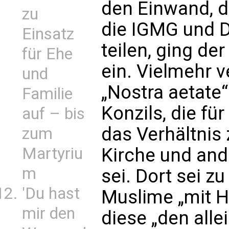
den Einwand, d
zu
die IGMG und D
Einsatz
teilen, ging de
für Ehe
ein. Vielmehr v
und
„Nostra aetate“
Familie
Konzils, die fü
auf – bis
das Verhältnis
zum
Martyriu
Kirche und and
m
sei. Dort sei zu
'Du hast
Muslime „mit H
mir den
diese „den alle