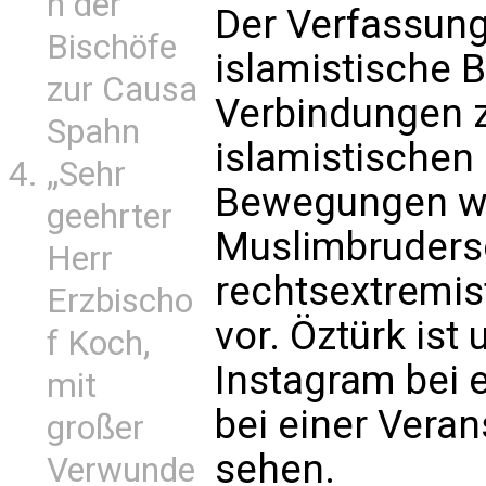
n der
Der Verfassung
Bischöfe
islamistische 
zur Causa
Verbindungen z
Spahn
islamistischen 
„Sehr
Bewegungen wi
geehrter
Muslimbrudersc
Herr
rechtsextremi
Erzbischo
vor. Öztürk ist
f Koch,
Instagram bei 
mit
bei einer Vera
großer
sehen.
Verwunde