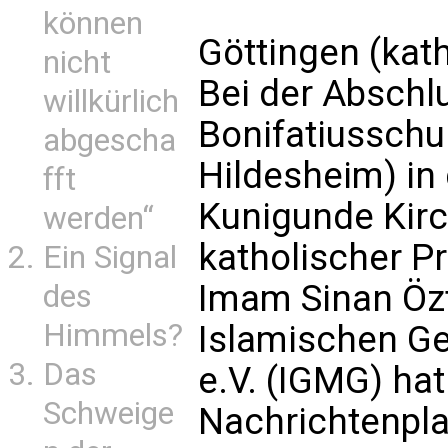
können
Göttingen (kath
nicht
Bei der Abschl
willkürlich
Bonifatiusschul
abgescha
Hildesheim) in 
fft
Kunigunde Kirch
werden“
katholischer Pr
Ein Signal
Imam Sinan Özt
des
Himmels?
Islamischen Ge
Das
e.V. (IGMG) hat
Schweige
Nachrichtenpl