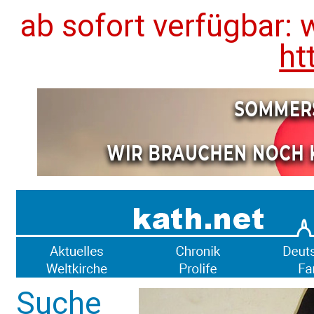
ab sofort verfügbar: 
ht
Suche