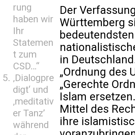
rung
Der Verfassun
haben wir
Württemberg si
Ihr
bedeutendsten T
Statemen
nationalistisc
t zum
in Deutschland.
CSD…“
„Ordnung des U
‚Dialogpre
„Gerechte Ordn
digt‘ und
Islam ersetzen. 
‚meditativ
Mittel des Rec
er Tanz’
ihre islamisti
während
voranzubringen,