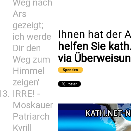
Weg nach
Ars
gezeigt;
Ihnen hat der A
ich werde
helfen Sie kath
Dir den
via Überweisun
Weg zum
Himmel
zeigen'
IRRE! -
Moskauer
Patriarch
Kyrill