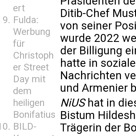
Präsidenten der
ert
Ditib-Chef Mus
Fulda:
von seiner Pos
Werbung
wurde 2022 we
für
der Billigung ei
Christoph
hatte in sozia
er Street
Nachrichten ve
Day mit
und Armenier b
dem
NiUS
hat in di
heiligen
Bistum Hildesh
Bonifatius
BILD-
Trägerin der Bo