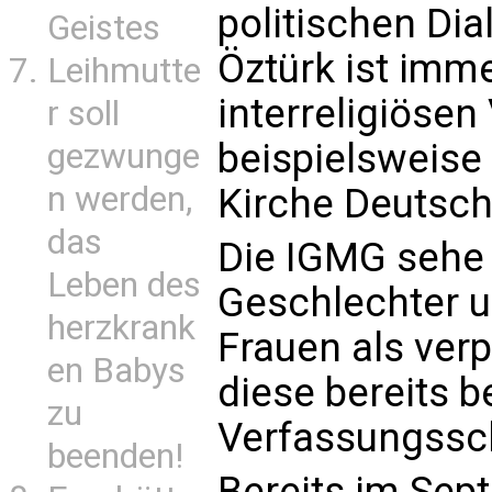
politischen Di
Geistes
Öztürk ist imme
Leihmutte
interreligiösen
r soll
beispielsweise
gezwunge
n werden,
Kirche Deutsch
das
Die IGMG sehe 
Leben des
Geschlechter u
herzkrank
Frauen als verp
en Babys
diese bereits 
zu
Verfassungssc
beenden!
Bereits im Sep