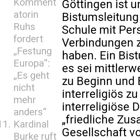
Komment
Göttingen ist u
atorin
Bistumsleitung
Ruhs
Schule mit Per
fordert
Verbindungen z
„Festung
haben. Ein Bis
Europa“:
es sei mittlerw
„Es geht
zu Beginn und 
nicht
interreligiös zu
mehr
interreligiöse D
anders“
„friedliche Zu
Kardinal
Gesellschaft v
Burke ruft