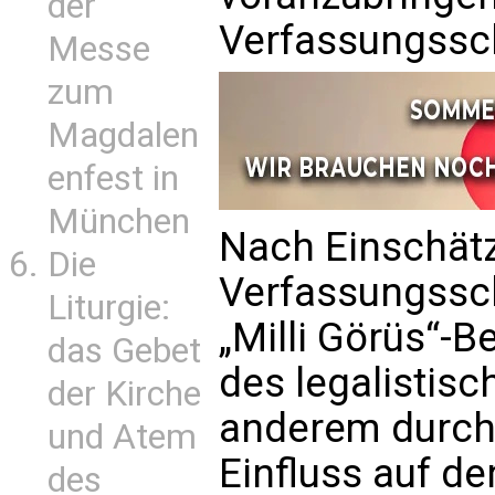
der
Verfassungssc
Messe
zum
Magdalen
enfest in
München
Nach Einschät
Die
Verfassungssch
Liturgie:
„Milli Görüs“-
das Gebet
des legalistisc
der Kirche
anderem durch 
und Atem
Einfluss auf de
des