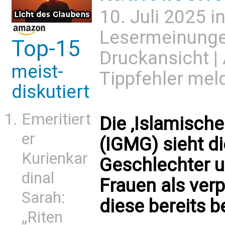
10. Juli 2025 i
Lesermeinung
Top-15
Druckansicht
|
meist-
Tippfehler mel
diskutiert
Emeritiert
Die ‚Islamische
er
(IGMG) sieht d
Kurienkar
Geschlechter u
dinal
Frauen als verp
Sarah:
diese bereits 
„Riten