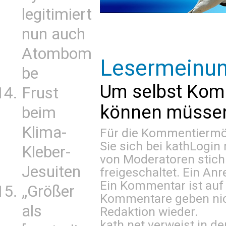
legitimiert
nun auch
Atombom
Lesermeinu
be
Um selbst Kom
Frust
können müssen 
beim
Klima-
Für die Kommentiermög
Sie sich bei
kathLogin 
Kleber-
von Moderatoren stich
Jesuiten
freigeschaltet. Ein Anr
Ein Kommentar ist auf
„Größer
Kommentare geben nic
als
Redaktion wieder.
kath.net verweist in