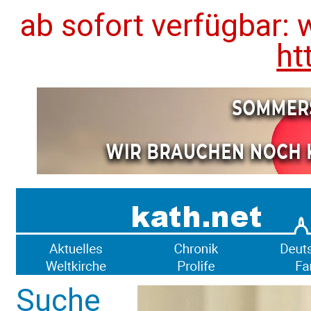
ab sofort verfügbar: 
ht
Suche