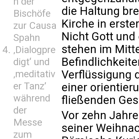
n der
die Haltung bre
Bischöfe
Kirche in erster
zur Causa
Nicht Gott und
Spahn
stehen im Mitte
‚Dialogpre
Befindlichkeite
digt‘ und
Verflüssigung d
‚meditativ
er Tanz’
einer orientier
während
fließenden Ges
der
Vor zehn Jahren
Messe
seiner Weihnac
zum