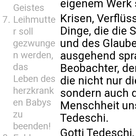
eigenem Werk s
Geistes
Krisen, Verflüs
Leihmutte
Dinge, die die
r soll
und des Glaube
gezwunge
ausgehend spr
n werden,
das
Beobachter, de
Leben des
die nicht nur d
herzkrank
sondern auch d
en Babys
Menschheit unse
zu
Tedeschi.
beenden!
Gotti Tedeschi