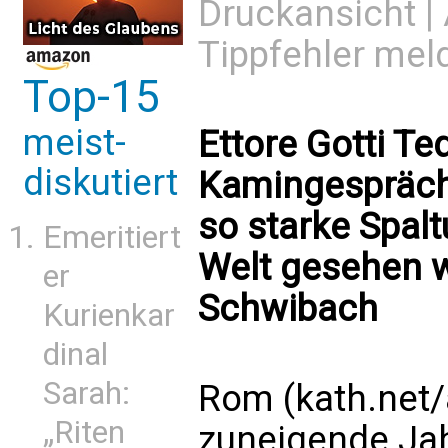
Druckansicht
|
Tippfehler mel
Top-15
meist-
Ettore Gotti Ted
diskutiert
Kamingespräch.
so starke Spalt
Emeritiert
Welt gesehen w
er
Schwibach
Kurienkar
dinal
Sarah:
Rom (kath.net/
„Riten
zuneigende Jah