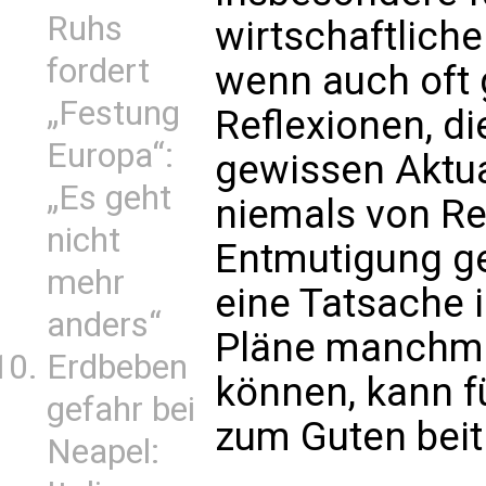
Ruhs
wirtschaftlich
fordert
wenn auch oft
„Festung
Reflexionen, di
Europa“:
gewissen Aktua
„Es geht
niemals von Re
nicht
Entmutigung ge
mehr
eine Tatsache 
anders“
Pläne manchma
Erdbeben
können, kann fü
gefahr bei
zum Guten beit
Neapel: