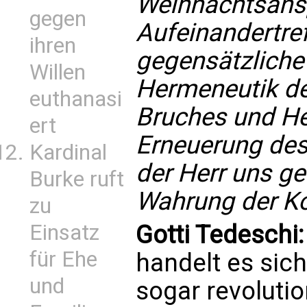
Weihnachtsans
gegen
Aufeinandertre
ihren
gegensätzliche
Willen
Hermeneutik de
euthanasi
Bruches und H
ert
Erneuerung des 
Kardinal
der Herr uns ge
Burke ruft
Wahrung der Kon
zu
Gotti Tedeschi
Einsatz
für Ehe
handelt es sic
und
sogar revoluti