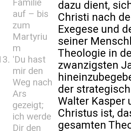
Familie
dazu dient, si
auf – bis
Christi nach de
zum
Exegese und d
Martyriu
seiner Menschl
m
Theologie in de
'Du hast
zwanzigsten J
mir den
hineinzubegebe
Weg nach
der strategische
Ars
Walter Kasper u
gezeigt;
Christus ist, d
ich werde
gesamten Theol
Dir den