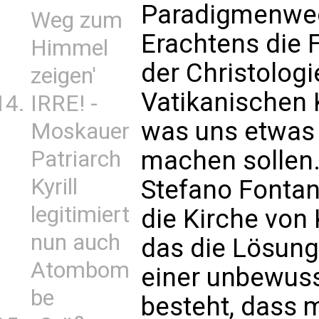
Paradigmenwec
Weg zum
Erachtens die 
Himmel
der Christologi
zeigen'
Vatikanischen K
IRRE! -
was uns etwas 
Moskauer
machen sollen. 
Patriarch
Kyrill
Stefano Fontana
legitimiert
die Kirche von 
nun auch
das die Lösung 
Atombom
einer unbewuss
be
besteht, dass 