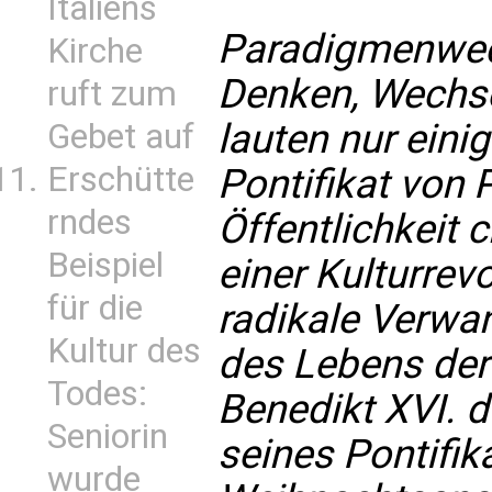
Italiens
Paradigmenwech
Kirche
Denken, Wechsel
ruft zum
lauten nur eini
Gebet auf
Erschütte
Pontifikat von 
rndes
Öffentlichkeit c
Beispiel
einer Kulturrevo
für die
radikale Verwa
Kultur des
des Lebens der 
Todes:
Benedikt XVI. d
Seniorin
seines Pontifika
wurde