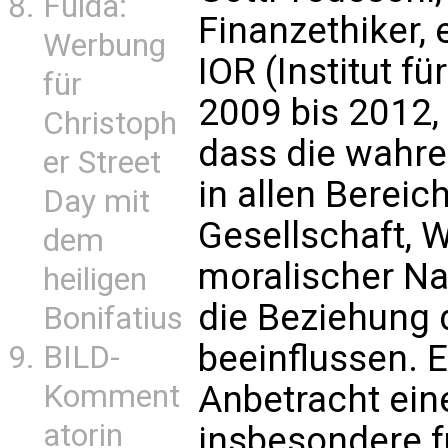
Fulda:
Finanzethiker, 
Werbung
IOR (Institut f
für
2009 bis 2012, 
Christoph
dass die wahr
er Street
in allen Bereic
Day mit
Gesellschaft, 
dem
moralischer Nat
heiligen
die Beziehung
Bonifatius
beeinflussen. E
BILD-
Anbetracht ei
Komment
atorin
insbesondere fü