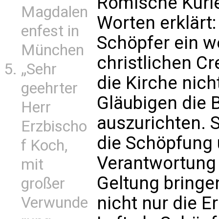
Römische Kuri
Magdalen
Worten erklärt:
enfest in
Schöpfer ein we
München
christlichen Cr
„Sehr
die Kirche nich
geehrter
Gläubigen die 
Herr
auszurichten. S
Erzbischo
die Schöpfung
f Koch,
Verantwortung 
mit
Geltung bringe
großer
nicht nur die E
Verwunde