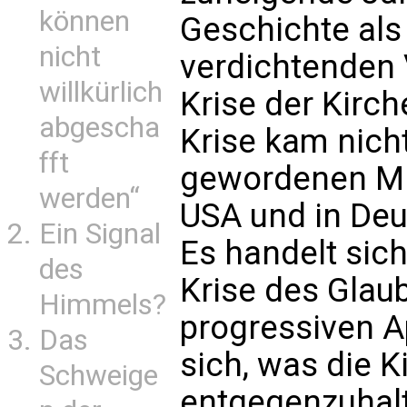
können
Geschichte als 
nicht
verdichtenden 
willkürlich
Krise der Kirch
abgescha
Krise kam nicht
fft
gewordenen Mi
werden“
USA und in De
Ein Signal
Es handelt sic
des
Krise des Glaub
Himmels?
progressiven A
Das
sich, was die K
Schweige
entgegenzuhalt