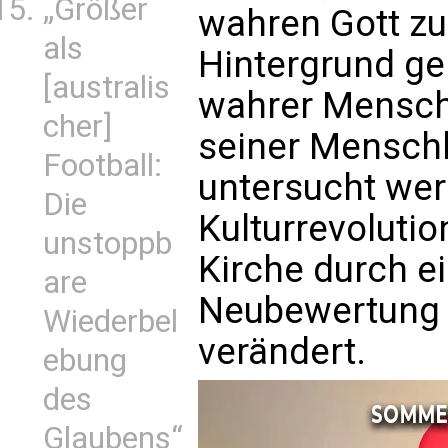
„Größer
wahren Gott zu
als
Hintergrund gel
[australis
wahrer Mensch 
cher]
seiner Menschhe
Football:
untersucht wer
Die
Kulturrevolutio
unstoppb
Kirche durch ei
are
Neubewertung 
Wiederbel
verändert.
ebung
des
Glaubens“