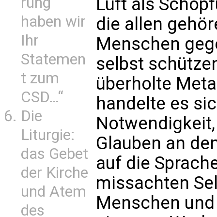
Luft als Schöp
rung
haben wir
die allen gehö
Ihr
Menschen gege
Statemen
selbst schützen
t zum
überholte Meta
CSD…“
handelte es si
Die
Notwendigkeit,
Liturgie:
Glauben an de
das Gebet
auf die Sprach
der Kirche
missachten Sel
und Atem
Menschen und 
des