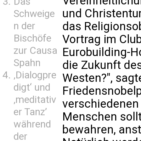
Vereinheitlic
Das
und Christentu
Schweige
das Religions
n der
Bischöfe
Vortrag im Clu
zur Causa
Eurobuilding-Ho
Spahn
die Zukunft d
‚Dialogpre
Westen?", sagt
digt‘ und
Friedensnobelpr
‚meditativ
verschiedenen
er Tanz’
Menschen sollt
während
bewahren, anst
der