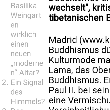
Basilika
wechselt", krit
Weingart
tibetanischen
en
wirklich
Madrid (www.k
einen
Buddhismus dü
neuen
Kulturmode mac
„moderne
Lama, das Ober
n“ Altar?
Buddhismus. E
Ein Signal
Paul II. bei s
des
eine Vermisch
Himmels?