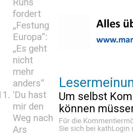
Ruhs
fordert
„Festung
Europa“:
„Es geht
nicht
mehr
Lesermeinu
anders“
'Du hast
Um selbst Kom
mir den
können müssen 
Weg nach
Für die Kommentiermög
Ars
Sie sich bei
kathLogin 