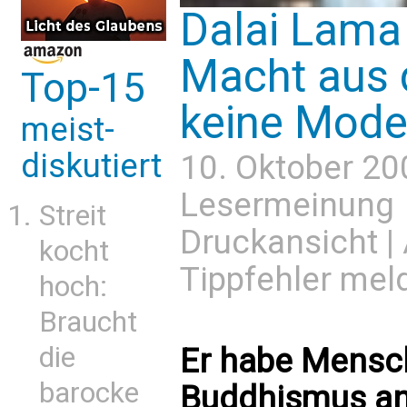
Dalai Lama
Macht aus
Top-15
keine Mode
meist-
diskutiert
10. Oktober 20
Lesermeinung
Streit
Druckansicht
|
kocht
Tippfehler mel
hoch:
Braucht
die
Er habe Mensch
barocke
Buddhismus an