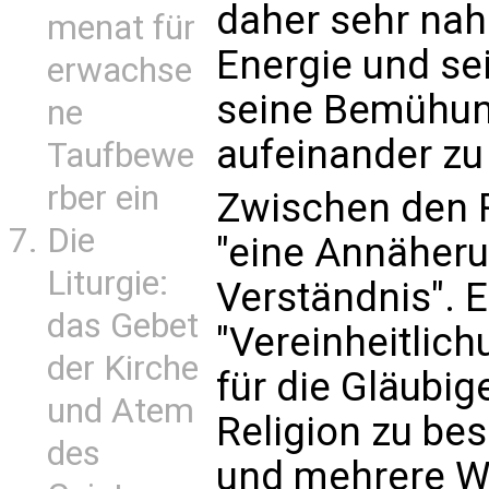
daher sehr nah
menat für
Energie und se
erwachse
seine Bemühung
ne
aufeinander zu 
Taufbewe
rber ein
Zwischen den R
Die
"eine Annäheru
Liturgie:
Verständnis". 
das Gebet
"Vereinheitlich
der Kirche
für die Gläubig
und Atem
Religion zu be
des
und mehrere Wa