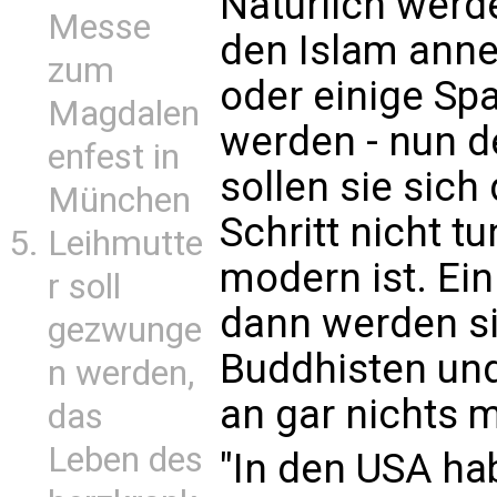
Natürlich werde
Messe
den Islam anne
zum
oder einige Sp
Magdalen
werden - nun d
enfest in
sollen sie sich
München
Schritt nicht t
Leihmutte
modern ist. Ein
r soll
dann werden s
gezwunge
Buddhisten und
n werden,
an gar nichts m
das
Leben des
"In den USA h