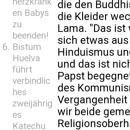
herzkrank
die den Buddh
en Babys
die Kleider wec
zu
Lama. "Das ist
beenden!
sich etwas au
Bistum
Hinduismus und
Huelva
und das ist nic
führt
Papst begegnet,
verbindlic
des Kommunism
hes
Vergangenheit 
zweijährig
wir beide geme
es
Religionsoberh
Katechu