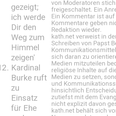
von Moderatoren stich
gezeigt;
freigeschaltet. Ein Anr
ich werde
Ein Kommentar ist auf
Kommentare geben nic
Dir den
Redaktion wieder.
Weg zum
kath.net verweist in
Schreiben von Papst B
Himmel
Kommunikationsmittel 
zeigen'
sich daran zu orientie
Medien mitzuteilen be
Kardinal
religiöse Inhalte auf 
Burke ruft
Medien zu setzen, sond
und Kommunikationsst
zu
hinsichtlich Entscheid
Einsatz
zutiefst mit dem Eva
nicht explizit davon ge
für Ehe
kath.net behält sich v