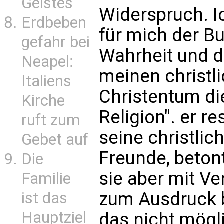
Geistes
Widerspruch. Ic
Erdbeben
für mich der B
gefahr bei
Wahrheit und di
Neapel:
meinen christl
Italiens
Christentum di
Kirche
Religion". er 
ruft zum
seine christli
Gebet auf
Freunde, beton
Die
sie aber mit V
Familie
zum Ausdruck b
ist das
Hauptziel
das nicht mögl