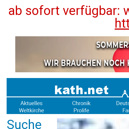
ab sofort verfügbar: 
ht
Suche