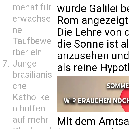
menat für
wurde Galilei b
erwachse
Rom angezeigt. 
ne
Die Lehre von
Taufbewe
die Sonne ist a
rber ein
anzusehen und 
Junge
als reine Hypo
brasilianis
che
Katholike
n hoffen
auf mehr
Mit dem Amtsant