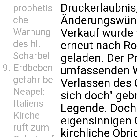
Druckerlaubnis,
prophetis
Änderungswüns
che
Verkauf wurde 
Warnung
des hl.
erneut nach Rom
Scharbel
geladen. Der P
Erdbeben
umfassenden Wi
gefahr bei
Verlassen des 
Neapel:
sich doch" geb
Italiens
Legende. Doch 
Kirche
eigensinnigen G
ruft zum
kirchliche Obri