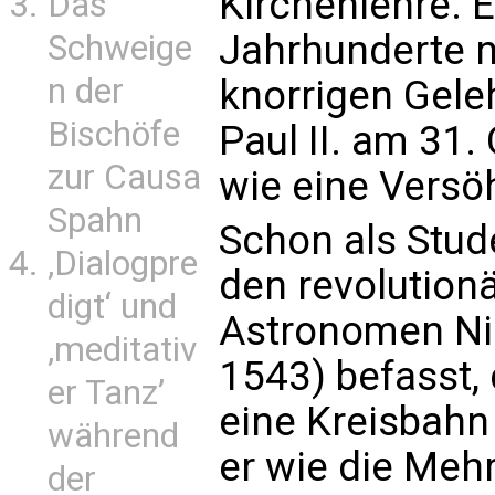
Kirchenlehre. E
Das
Jahrhunderte 
Schweige
n der
knorrigen Gele
Bischöfe
Paul II. am 31
zur Causa
wie eine Versö
Spahn
Schon als Stude
‚Dialogpre
den revolution
digt‘ und
Astronomen Ni
‚meditativ
1543) befasst,
er Tanz’
eine Kreisbahn
während
er wie die Mehr
der