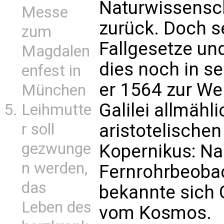
Naturwissensch
Messe
zurück. Doch s
zum
Fallgesetze un
Magdalen
dies noch in s
enfest in
er 1564 zur We
München
Galilei allmähl
Leihmutte
aristotelischen
r soll
gezwunge
Kopernikus: N
n werden,
Fernrohrbeoba
das
bekannte sich 
Leben des
vom Kosmos.