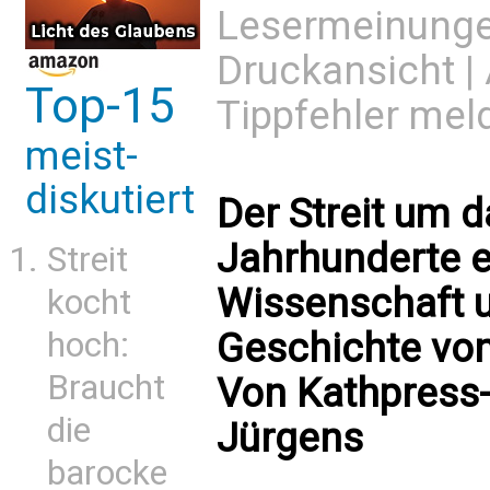
Lesermeinung
Druckansicht
|
Top-15
Tippfehler mel
meist-
diskutiert
Der Streit um d
Jahrhunderte e
Streit
Wissenschaft u
kocht
Geschichte von
hoch:
Braucht
Von Kathpress
die
Jürgens
barocke