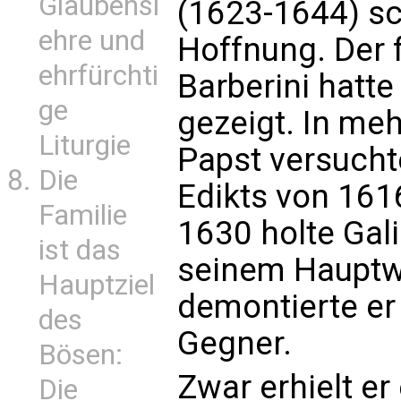
Glaubensl
(1623-1644) sc
ehre und
Hoffnung. Der 
ehrfürchti
Barberini hatt
ge
gezeigt. In me
Liturgie
Papst versucht
Die
Edikts von 1616
Familie
1630 holte Gali
ist das
seinem Hauptwe
Hauptziel
demontierte er
des
Gegner.
Bösen:
Zwar erhielt er
Die