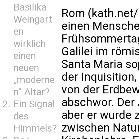
Basilika
Rom (kath.net/K
Weingart
einen Mensche
en
Frühsommertag 
wirklich
Galilei im röm
einen
Santa Maria so
neuen
der Inquisition
„moderne
von der Erdbe
n“ Altar?
abschwor. Der 
Ein Signal
aber er wurde 
des
zwischen Natu
Himmels?