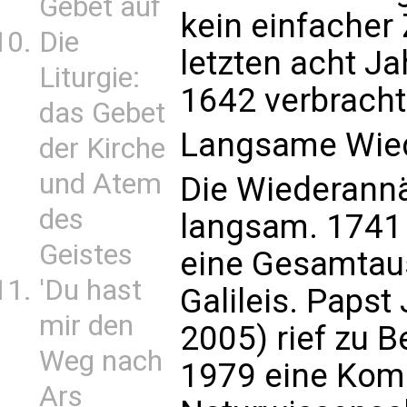
Gebet auf
kein einfacher
Die
letzten acht J
Liturgie:
1642 verbracht
das Gebet
Langsame Wie
der Kirche
und Atem
Die Wiederann
des
langsam. 1741 
Geistes
eine Gesamtaus
'Du hast
Galileis. Papst
mir den
2005) rief zu B
Weg nach
1979 eine Kom
Ars