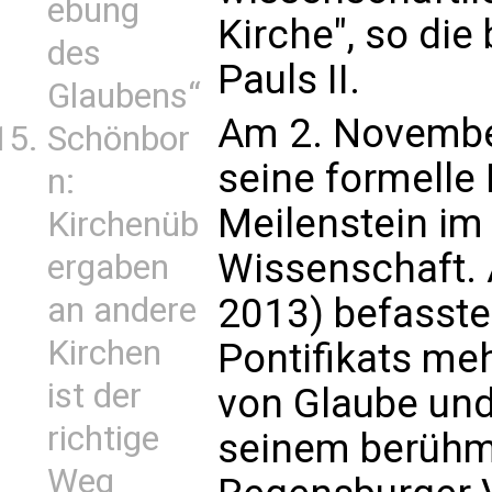
ebung
Kirche", so die
des
Pauls II.
Glaubens“
Am 2. November
Schönbor
seine formelle 
n:
Meilenstein im
Kirchenüb
Wissenschaft. 
ergaben
2013) befasste
an andere
Kirchen
Pontifikats me
ist der
von Glaube und 
richtige
seinem berüh
Weg