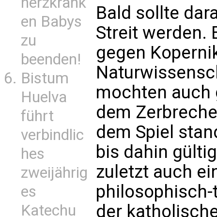
herzkrank
Bald sollte dar
en Babys
Streit werden. 
zu
gegen Kopernik
beenden!
Naturwissensch
Bistum
mochten auch 
Huelva
dem Zerbrechen
führt
dem Spiel stand
verbindlic
bis dahin gülti
hes
zuletzt auch e
zweijährig
philosophisch
es
der katholisch
Katechu