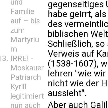
und
gegenseitiges 
Familie
habe geirrt, al
auf – bis
des vermeintl
zum
biblischen Weltb
Martyriu
Schließlich, so
m
Verweis auf Ka
IRRE! -
(1538-1607), wil
Moskauer
lehren "wie wi
Patriarch
nicht wie der 
Kyrill
aussieht".
legitimiert
Aber auch Galil
nun auch