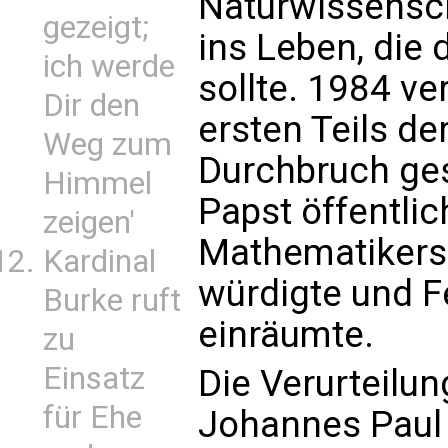
Naturwissensch
gezeigt;
ins Leben, die d
ich werde
sollte. 1984 ve
Dir den
ersten Teils de
Weg zum
Durchbruch ges
Himmel
Papst öffentlic
zeigen'
Mathematikers
Kardinal
würdigte und F
Burke ruft
einräumte.
zu
Einsatz
Die Verurteilun
für Ehe
Johannes Paul I