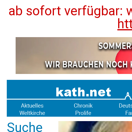
ab sofort verfügbar: 
ht
Suche