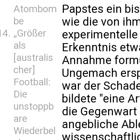
Papstes ein bis
Atombom
wie die von ihm
be
„Größer
experimentelle
als
Erkenntnis etwa
[australis
Annahme formul
cher]
Ungemach ersp
Football:
war der Schaden
Die
bildete "eine A
unstoppb
die Gegenwart 
are
angebliche Ab
Wiederbel
wissenschaftli