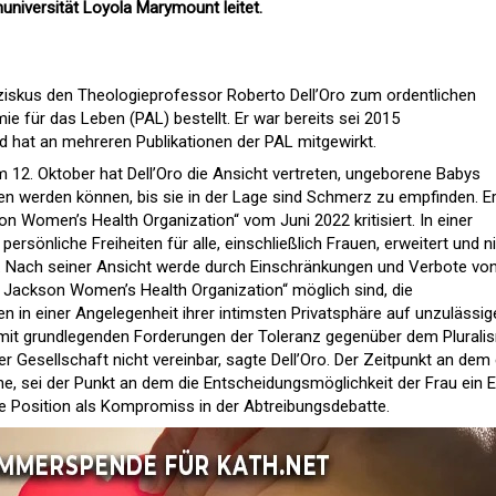
nuniversität Loyola Marymount leitet.
ziskus den Theologieprofessor Roberto Dell’Oro zum ordentlichen
ie für das Leben (PAL) bestellt. Er war bereits sei 2015
d hat an mehreren Publikationen der PAL mitgewirkt.
 12. Oktober hat Dell’Oro die Ansicht vertreten, ungeborene Babys
ben werden können, bis sie in der Lage sind Schmerz zu empfinden. Er
on Women’s Health Organization“ vom Juni 2022 kritisiert. In einer
ersönliche Freiheiten für alle, einschließlich Frauen, erweitert und n
r. Nach seiner Ansicht werde durch Einschränkungen und Verbote vo
v. Jackson Women’s Health Organization“ möglich sind, die
n in einer Angelegenheit ihrer intimsten Privatsphäre auf unzulässig
ei mit grundlegenden Forderungen der Toleranz gegenüber dem Plural
er Gesellschaft nicht vereinbar, sagte Dell’Oro. Der Zeitpunkt an dem 
, sei der Punkt an dem die Entscheidungsmöglichkeit der Frau ein 
ne Position als Kompromiss in der Abtreibungsdebatte.