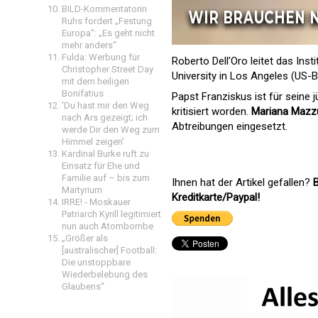
BILD-Kommentatorin
Ruhs fordert „Festung
Europa“: „Es geht nicht
mehr anders“
Fulda: Werbung für
Roberto Dell’Oro leitet das Ins
Christopher Street Day
University in Los Angeles (US-B
mit dem heiligen
Bonifatius
Papst Franziskus ist für seine
'Du hast mir den Weg
kritisiert worden.
Mariana Mazz
nach Ars gezeigt; ich
Abtreibungen eingesetzt.
werde Dir den Weg zum
Himmel zeigen'
Kardinal Burke ruft zu
Einsatz für Ehe und
Familie auf – bis zum
Ihnen hat der Artikel gefallen?
B
Martyrium
Kreditkarte/Paypal!
IRRE! - Moskauer
Patriarch Kyrill legitimiert
nun auch Atombombe
„Größer als
[australischer] Football:
Die unstoppbare
Wiederbelebung des
Glaubens“