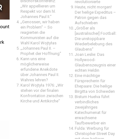
Bischofskonferenz:
revolutionierte
„Wir appellieren um
Heute, nicht morgen!
Respekt vor dem hl.
Der heilige Expeditus –
Johannes Paul II.“
Patron gegen das
„Genossen, wir haben
Aufschieben
mount
ein Problem“ – So
„Größer als
reagierten die
[australischer] Football:
Kommunisten auf die
Die unstoppbare
rk
Wahl Karol Wojtyłas
Wiederbelebung des
„Johannes Paul II. –
Glaubens“
Prophet der Hoffnung“
Joan Leslie: Das
Kann uns eine
Hollywood-
möglicherweise
Glaubenszeugnis einer
erfundene Anekdote
echten Heldin
über Johannes Paul II.
Eine mächtige
Wahres lehren?
Fürsprecherin für
Karol Wojtyła 1976: „Wir
Ehepaare: Die heilige
stehen vor der finalen
Birgitta von Schweden
Konfrontation zwischen
Bistum Huelva führt
Kirche und Antikirche“
verbindliches
zweijähriges
Katechumenat für
erwachsene
Taufbewerber ein
Fulda: Werbung für
Christopher Street Day
mit dem heiligen