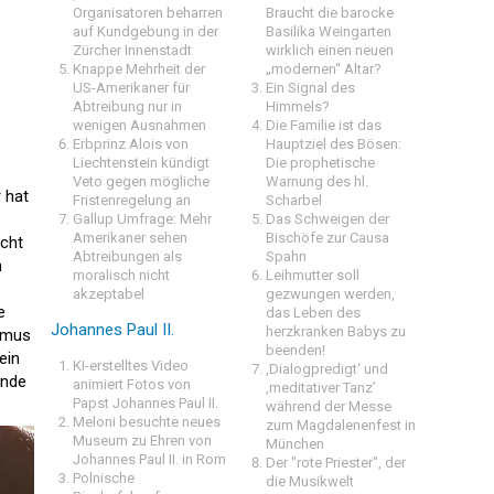
Organisatoren beharren
Braucht die barocke
auf Kundgebung in der
Basilika Weingarten
Zürcher Innenstadt
wirklich einen neuen
Knappe Mehrheit der
„modernen“ Altar?
US-Amerikaner für
Ein Signal des
Abtreibung nur in
Himmels?
wenigen Ausnahmen
Die Familie ist das
Erbprinz Alois von
Hauptziel des Bösen:
Liechtenstein kündigt
Die prophetische
Veto gegen mögliche
Warnung des hl.
 hat
Fristenregelung an
Scharbel
Gallup Umfrage: Mehr
Das Schweigen der
Amerikaner sehen
Bischöfe zur Causa
icht
Abtreibungen als
Spahn
n
moralisch nicht
Leihmutter soll
akzeptabel
gezwungen werden,
e
das Leben des
Johannes Paul II.
herzkranken Babys zu
ismus
beenden!
ein
KI-erstelltes Video
‚Dialogpredigt‘ und
Ende
animiert Fotos von
‚meditativer Tanz’
Papst Johannes Paul II.
während der Messe
Meloni besuchte neues
zum Magdalenenfest in
Museum zu Ehren von
München
Johannes Paul II. in Rom
Der "rote Priester", der
Polnische
die Musikwelt