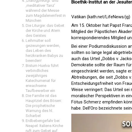
‚Dialogpredigt‘ und
Bioethik-Institut an der Jesuite
‚meditativer Tanz’
während der Messe
zum Magdalenenfest in
Vatikan (kath.net/LifeNews/jg)
München
Am 15. Oktober hat Papst Fran
Die Liturgie: das Gebet
der Kirche und Atem
Mitglied der Päpstlichen Akadem
des Geistes
korrespondierendes Mitglied un
Leihmutter soll
gezwungen werden,
Bei einer Podiumsdiskussion am
das Leben des
sollten so lange legal abgetrie
herzkranken Babys zu
auch das Urteil „Dobbs v. Jacks
beenden!
Demokratie sollte der Raum für p
Bistum Huelva führt
verbindliches
eingeschränkt werden, sagte e
zweijähriges
Abtreibungen, die seit „Dobbs 
Katechumenat für
Entscheidungsfreiheit von Fraue
erwachsene
Weise verringert. Das Urteil s
Taufbewerber ein
moralischer Perspektiven in ein
Die Familie ist das
Hauptziel des Bösen:
Fötus Schmerz empfinden könne
Die prophetische
habe. Dell’Oro bezeichnete sei
Warnung des hl.
Scharbel
Erdbebengefahr bei
Neapel: Italiens Kirche
ruft zum Gebet auf