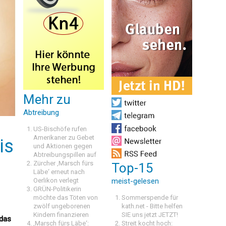
Mehr zu
Abtreibung
US-Bischöfe rufen
Amerikaner zu Gebet
is
und Aktionen gegen
Abtreibungspillen auf
Zürcher ‚Marsch fürs
Top-15
Läbe‘ erneut nach
Oerlikon verlegt
meist-gelesen
GRÜN-Politikerin
möchte das Töten von
Sommerspende für
zwölf ungeborenen
kath.net - Bitte helfen
Kindern finanzieren
SIE uns jetzt JETZT!
 das
‚Marsch fürs Läbe‘:
Streit kocht hoch: