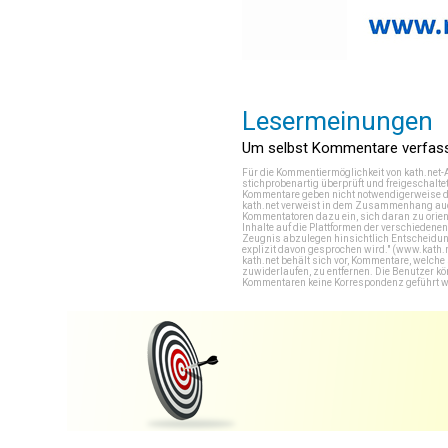
Lesermeinungen
Um selbst Kommentare verfasse
Für die Kommentiermöglichkeit von kath.net-
stichprobenartig überprüft und freigeschalte
Kommentare geben nicht notwendigerweise di
kath.net verweist in dem Zusammenhang auch
Kommentatoren dazu ein, sich daran zu orien
Inhalte auf die Plattformen der verschieden
Zeugnis abzulegen hinsichtlich Entscheidung
explizit davon gesprochen wird." (
www.kath.
kath.net behält sich vor, Kommentare, welch
zuwiderlaufen, zu entfernen. Die Benutzer k
Kommentaren keine Korrespondenz geführt werd