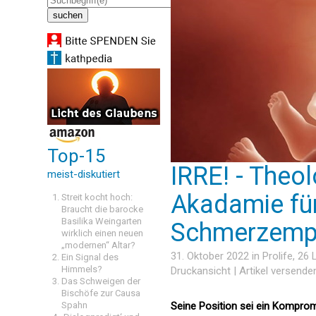
Top-15
IRRE! - Theo
meist-diskutiert
Akadamie für
Streit kocht hoch:
Braucht die barocke
Basilika Weingarten
Schmerzemp
wirklich einen neuen
„modernen“ Altar?
31. Oktober 2022 in
Prolife
, 26
Ein Signal des
Himmels?
Druckansicht
|
Artikel versende
Das Schweigen der
Bischöfe zur Causa
Spahn
Seine Position sei ein Komprom