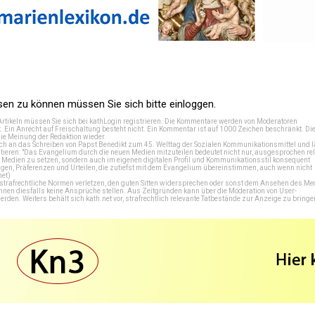
n zu können müssen Sie sich bitte einloggen.
Artikeln müssen Sie sich bei
kathLogin registrieren
. Die Kommentare werden von Moderatoren
t. Ein Anrecht auf Freischaltung besteht nicht. Ein Kommentar ist auf 1000 Zeichen beschränkt. Di
e Meinung der Redaktion wieder.
 an das Schreiben von Papst Benedikt zum 45. Welttag der Sozialen Kommunikationsmittel und lä
tieren: "Das Evangelium durch die neuen Medien mitzuteilen bedeutet nicht nur, ausgesprochen rel
en Medien zu setzen, sondern auch im eigenen digitalen Profil und Kommunikationsstil konsequent
en, Präferenzen und Urteilen, die zutiefst mit dem Evangelium übereinstimmen, auch wenn nicht
net
)
e strafrechtliche Normen verletzen, den guten Sitten widersprechen oder sonst dem Ansehen des M
önnen diesfalls keine Ansprüche stellen. Aus Zeitgründen kann über die Moderation von User-
en. Weiters behält sich kath.net vor, strafrechtlich relevante Tatbestände zur Anzeige zu bringe