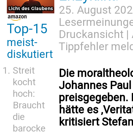
25. August 202
Lesermeinung
Top-15
Druckansicht
|
meist-
Tippfehler mel
diskutiert
Streit
Die moraltheol
kocht
Johannes Paul 
hoch:
preisgegeben. 
Braucht
hätte es ‚Verit
die
kritisiert Stef
barocke