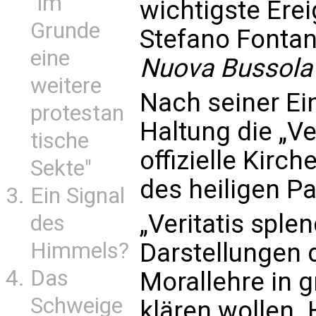
"im
wichtigste Erei
Grunde
Stefano Fontan
eine
Nuova Bussola
weitere
Nach seiner Ei
protestan
Haltung die „V
tische
offizielle Kirc
Sekte"
des heiligen P
Ein Signal
„Veritatis sple
des
Himmels?
Darstellungen 
Das
Morallehre in 
Schweige
klären wollen.