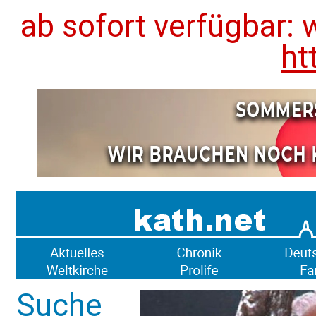
ab sofort verfügbar: 
ht
Suche