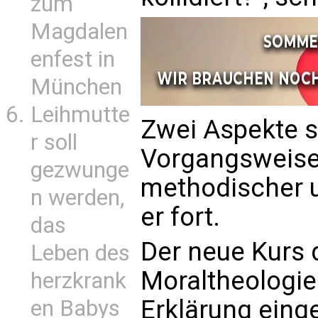
zum
Magdalen
enfest in
München
Leihmutte
Zwei Aspekte s
r soll
Vorgangsweise a
gezwunge
methodischer un
n werden,
er fort.
das
Der neue Kurs 
Leben des
Moraltheologie
herzkrank
Erklärung eing
en Babys