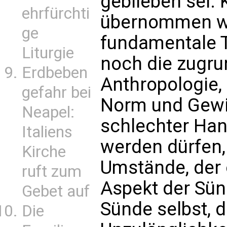
geblieben sei. 
ehrfürchti
übernommen wo
ge
fundamentale T
Liturgie
noch die zugru
Erdbeben
Anthropologie,
gefahr bei
Norm und Gewis
Neapel:
schlechter Han
Italiens
werden dürfen,
Kirche
Umstände, der 
ruft zum
Aspekt der Sün
Gebet auf
Sünde selbst, d
Die