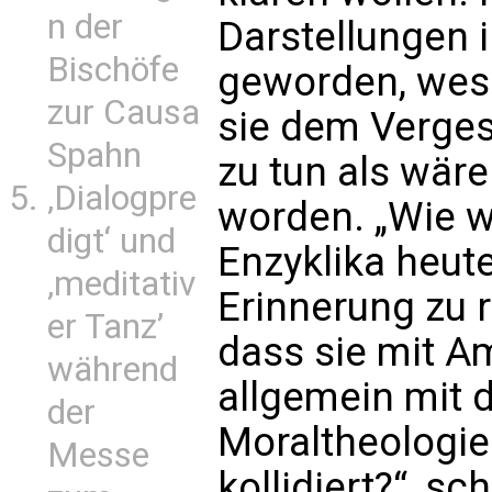
n der
Darstellungen i
Bischöfe
geworden, wesh
zur Causa
sie dem Verge
Spahn
zu tun als wäre
‚Dialogpre
worden. „Wie w
digt‘ und
Enzyklika heute
‚meditativ
Erinnerung zu 
er Tanz’
dass sie mit Am
während
allgemein mit 
der
Moraltheologie
Messe
kollidiert?“, sc