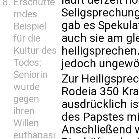
Erschütte
Seligsprechung
rndes
gab es Spekula
Beispiel
auch sie am gl
für die
heiligsprechen.
Kultur des
jedoch ungewö
Todes:
Seniorin
Zur Heiligspr
wurde
Rodeia 350 Kra
gegen
ausdrücklich i
ihren
des Papstes mi
Willen
Anschließend w
euthanasi