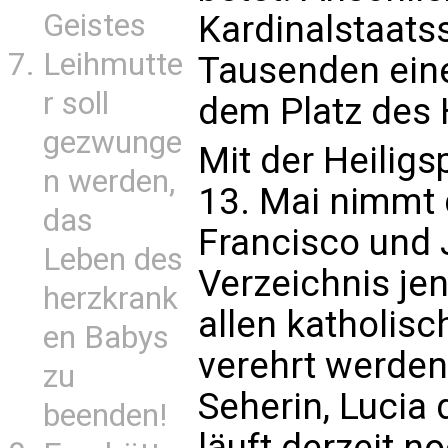
Geistes
Kardinalstaatss
Leihmutte
Tausenden eine
r soll
dem Platz des 
gezwunge
Mit der Heili
n werden,
13. Mai nimmt 
das
Francisco und 
Leben des
Verzeichnis jen
herzkrank
allen katholisc
en Babys
verehrt werden 
zu
Seherin, Lucia
beenden!
läuft derzeit n