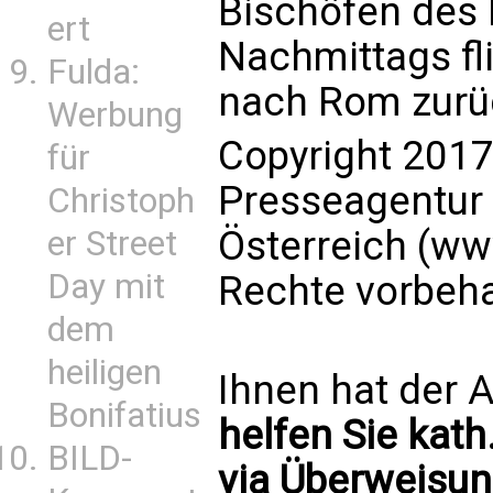
Bischöfen des 
ert
Nachmittags fl
Fulda:
nach Rom zurü
Werbung
Copyright 2017
für
Presseagentur
Christoph
Österreich (ww
er Street
Day mit
Rechte vorbeha
dem
heiligen
Ihnen hat der A
Bonifatius
helfen Sie kath
BILD-
via Überweisun