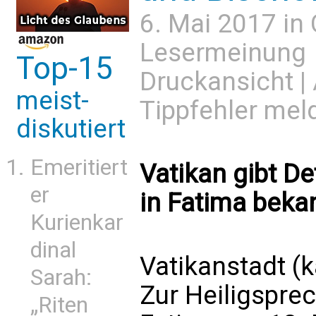
6. Mai 2017 in
Lesermeinung
Top-15
Druckansicht
|
meist-
Tippfehler mel
diskutiert
Emeritiert
Vatikan gibt D
er
in Fatima beka
Kurienkar
dinal
Vatikanstadt (
Sarah:
Zur Heiligspre
„Riten