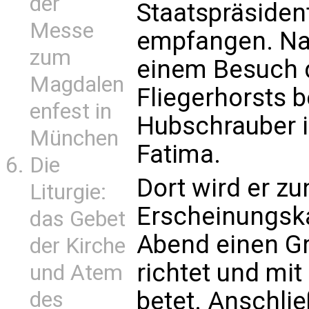
der
Staatspräsiden
Messe
empfangen. Na
zum
einem Besuch d
Magdalen
Fliegerhorsts b
enfest in
Hubschrauber i
München
Fatima.
Die
Dort wird er zu
Liturgie:
Erscheinungska
das Gebet
Abend einen Gr
der Kirche
richtet und mi
und Atem
betet. Anschlie
des