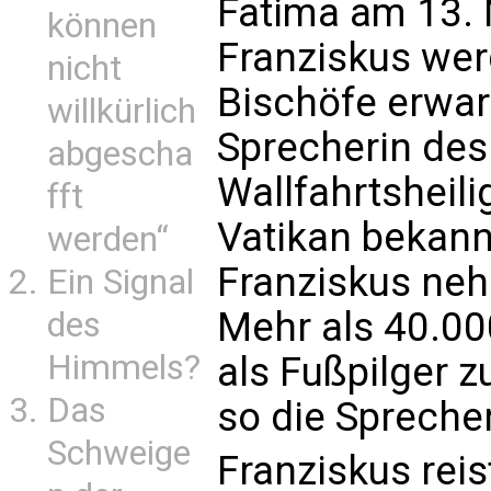
Fatima am 13. 
können
Franziskus wer
nicht
Bischöfe erwar
willkürlich
Sprecherin des
abgescha
Wallfahrtsheil
fft
Vatikan bekann
werden“
Franziskus nehm
Ein Signal
Mehr als 40.00
des
Himmels?
als Fußpilger 
Das
so die Spreche
Schweige
Franziskus rei