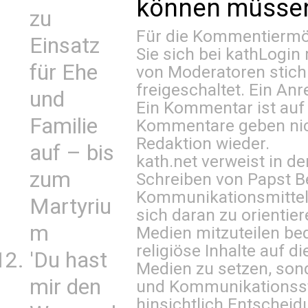
können müssen 
zu
Für die Kommentiermög
Einsatz
Sie sich bei
kathLogin 
für Ehe
von Moderatoren stich
freigeschaltet. Ein Anr
und
Ein Kommentar ist auf
Familie
Kommentare geben nic
Redaktion wieder.
auf – bis
kath.net verweist in
zum
Schreiben von Papst B
Kommunikationsmittel 
Martyriu
sich daran zu orientie
m
Medien mitzuteilen be
religiöse Inhalte auf 
'Du hast
Medien zu setzen, sond
mir den
und Kommunikationsst
hinsichtlich Entscheid