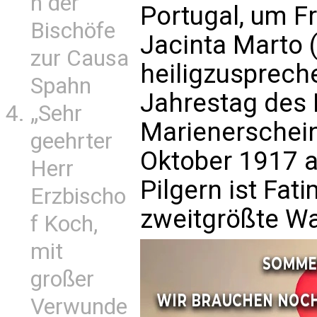
n der
Portugal, um F
Bischöfe
Jacinta Marto 
zur Causa
heiligzuspreche
Spahn
Jahrestag des 
„Sehr
Marienerschein
geehrter
Oktober 1917 a
Herr
Pilgern ist Fat
Erzbischo
zweitgrößte Wa
f Koch,
mit
großer
Verwunde