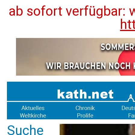
ab sofort verfügbar: 
ht
Suche