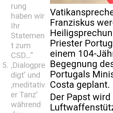
rung
Vatikanspreche
haben wir
Franziskus wer
Ihr
Heiligsprechun
Statemen
Priester Portu
t zum
einem 104-Jähr
CSD…“
Begegnung des
‚Dialogpre
Portugals Mini
digt‘ und
Costa geplant.
‚meditativ
er Tanz’
Der Papst wird
während
Luftwaffenstüt