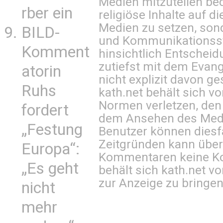
Medien mitzuteilen be
rber ein
religiöse Inhalte auf 
Medien zu setzen, sond
BILD-
und Kommunikationsst
Komment
hinsichtlich Entscheid
zutiefst mit dem Eva
atorin
nicht explizit davon ge
Ruhs
kath.net behält sich v
Normen verletzen, den
fordert
dem Ansehen des Mediu
„Festung
Benutzer können diesfa
Zeitgründen kann über
Europa“:
Kommentaren keine Ko
„Es geht
behält sich kath.net vo
zur Anzeige zu bringen
nicht
mehr