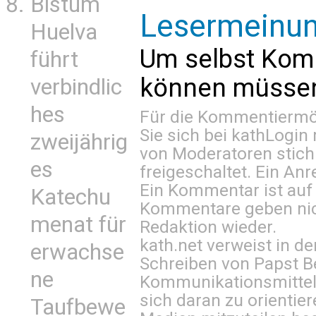
Bistum
Lesermeinu
Huelva
Um selbst Kom
führt
können müssen 
verbindlic
hes
Für die Kommentiermög
Sie sich bei
kathLogin 
zweijährig
von Moderatoren stich
es
freigeschaltet. Ein Anr
Ein Kommentar ist auf
Katechu
Kommentare geben nic
menat für
Redaktion wieder.
kath.net verweist in
erwachse
Schreiben von Papst B
ne
Kommunikationsmittel 
sich daran zu orientie
Taufbewe