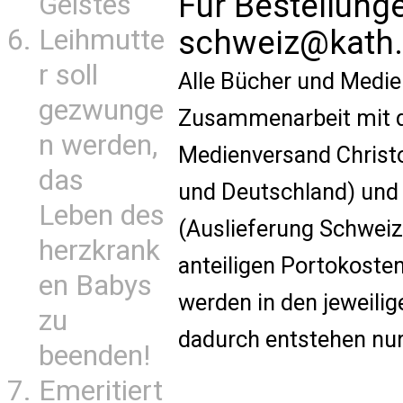
Für Bestellung
Geistes
schweiz@kath.
Leihmutte
r soll
Alle Bücher und Medie
gezwunge
Zusammenarbeit mit d
n werden,
Medienversand Christo
das
und Deutschland) un
Leben des
(Auslieferung Schweiz)
herzkrank
anteiligen Portokoste
en Babys
werden in den jeweilig
zu
dadurch entstehen nur
beenden!
Emeritiert