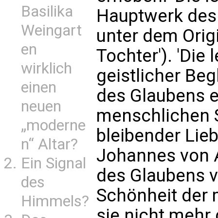
Basilika
Hauptwerk des 
Weingart
unter dem Origina
en
Tochter'). 'Die 
wirklich
geistlicher Beg
einen
des Glaubens e
neuen
menschlichen 
„moderne
bleibender Li
n“ Altar?
Johannes von Á
Ein Signal
des Glaubens v
des
Schönheit der 
Himmels?
sie nicht mehr