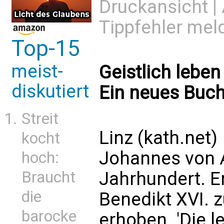
Druckansicht
|
Tippfehler mel
Top-15
meist-
Geistlich lebe
diskutiert
Ein neues Buch
Streit
Linz (kath.net)
kocht
Johannes von Á
hoch:
Jahrhundert. E
Braucht
die
Benedikt XVI. 
barocke
erhoben. 'Die l