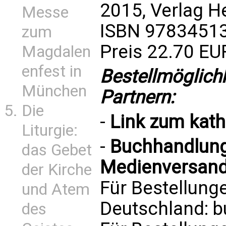
2015, Verlag H
Messe
ISBN 9783451
zum
Preis 22.70 EU
Magdalen
enfest in
Bestellmöglich
München
Partnern:
Die
-
Link zum
kat
Liturgie:
-
Buchhandlung 
das Gebet
Medienversand
der Kirche
Für Bestellung
und Atem
Deutschland:
b
des