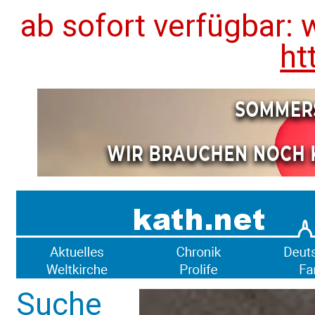
ab sofort verfügbar: 
ht
Suche