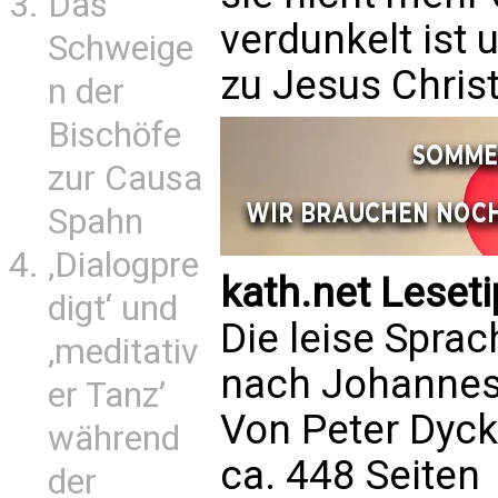
Das
verdunkelt ist
Schweige
zu Jesus Chris
n der
Bischöfe
zur Causa
Spahn
‚Dialogpre
kath.net Leset
digt‘ und
Die leise Sprac
‚meditativ
nach Johannes
er Tanz’
Von Peter Dyck
während
ca. 448 Seiten
der