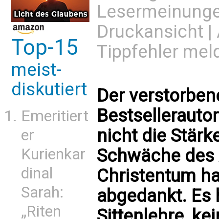
Lesermeinung
Druckansicht
|
Top-15
Tippfehler mel
meist-
diskutiert
Der verstorben
Bestsellerautor
Emeritiert
nicht die Stärk
er
Schwäche des 
Kurienkar
dinal
Christentum ha
Sarah:
abgedankt. Es 
„Riten
Sittenlehre, k