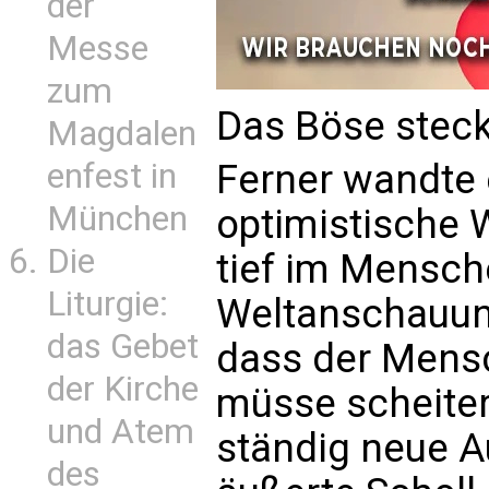
der
Messe
zum
Das Böse steck
Magdalen
Ferner wandte 
enfest in
München
optimistische W
Die
tief im Mensche
Liturgie:
Weltanschauun
das Gebet
dass der Mensc
der Kirche
müsse scheiter
und Atem
ständig neue A
des