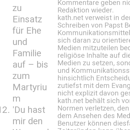
Kommentare geben nic
zu
Redaktion wieder.
kath.net verweist in
Einsatz
Schreiben von Papst B
für Ehe
Kommunikationsmittel 
sich daran zu orientie
und
Medien mitzuteilen be
Familie
religiöse Inhalte auf 
Medien zu setzen, sond
auf – bis
und Kommunikationsst
zum
hinsichtlich Entscheid
zutiefst mit dem Eva
Martyriu
nicht explizit davon ge
m
kath.net behält sich v
Normen verletzen, den
'Du hast
dem Ansehen des Mediu
mir den
Benutzer können diesfa