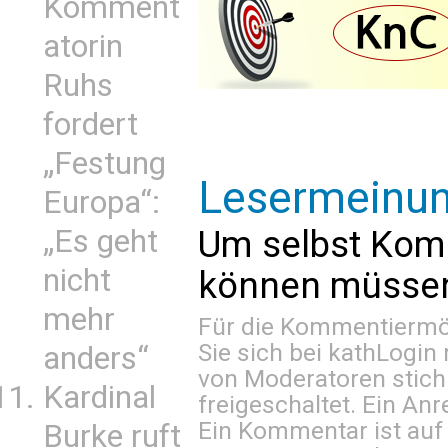
Komment
atorin
Ruhs
fordert
„Festung
Lesermeinu
Europa“:
Um selbst Kom
„Es geht
nicht
können müssen 
mehr
Für die Kommentiermög
Sie sich bei
kathLogin 
anders“
von Moderatoren stich
Kardinal
freigeschaltet. Ein Anr
Ein Kommentar ist auf
Burke ruft