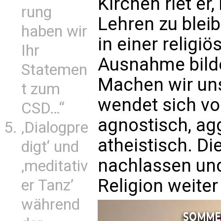
Kirchen riet er
rung
Lehren zu bleib
haben wir
in einer religi
Ihr
Ausnahme bilde
Statemen
Machen wir uns
t zum
wendet sich vo
CSD…“
agnostisch, agg
‚Dialogpre
atheistisch. Di
digt‘ und
nachlassen un
‚meditativ
Religion weite
er Tanz’
während