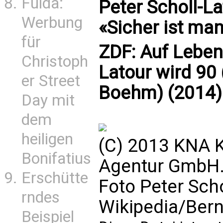
Fulda:
Peter Scholl-L
Werbung
«Sicher ist man
für
ZDF: Auf Leben 
Christoph
Latour wird 90
er Street
Boehm) (2014)
Day mit
dem
heiligen
(C) 2013 KNA K
Bonifatius
Agentur GmbH. 
Erschütte
Foto Peter Scho
rndes
Wikipedia/Ber
Beispiel