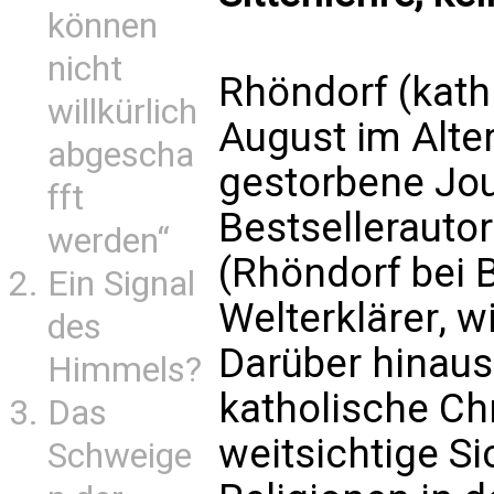
können
nicht
Rhöndorf (kath
willkürlich
August im Alte
abgescha
gestorbene Jou
fft
Bestsellerautor
werden“
(Rhöndorf bei B
Ein Signal
Welterklärer, 
des
Darüber hinaus 
Himmels?
katholische Chr
Das
weitsichtige Si
Schweige