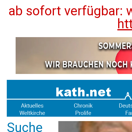
ab sofort verfügbar: 
ht
Suche