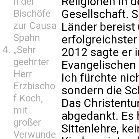
Religionen in d
n der
Gesellschaft. S
Bischöfe
zur Causa
Länder bereist
Spahn
erfolgreichste
„Sehr
2012 sagte er i
geehrter
Evangelischen 
Herr
Ich fürchte nic
Erzbischo
sondern die S
f Koch,
Das Christentu
mit
abgedankt. Es 
großer
Sittenlehre, k
Verwunde