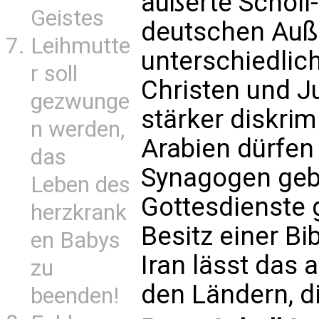
äußerte Scholl
Geistes
deutschen Auße
Leihmutte
unterschiedli
r soll
Christen und Ju
gezwunge
stärker diskrimi
n werden,
Arabien dürfen
das
Synagogen geb
Leben des
Gottesdienste 
herzkrank
Besitz einer Bib
en Babys
Iran lässt das a
zu
den Ländern, di
beenden!