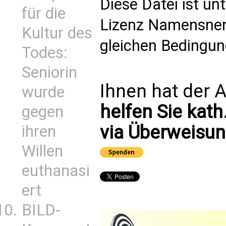
Diese Datei ist u
für die
Lizenz Namensnen
Kultur des
gleichen Bedingung
Todes:
Seniorin
Ihnen hat der A
wurde
helfen Sie kath
gegen
via Überweisun
ihren
Willen
euthanasi
ert
BILD-