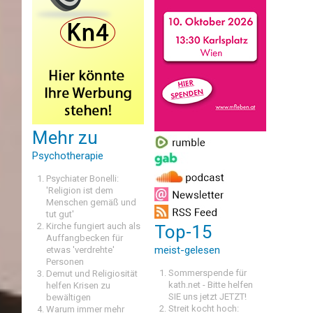
Mehr zu
Psychotherapie
Psychiater Bonelli:
'Religion ist dem
Menschen gemäß und
tut gut'
Kirche fungiert auch als
Top-15
Auffangbecken für
meist-gelesen
etwas 'verdrehte'
Personen
Sommerspende für
Demut und Religiosität
kath.net - Bitte helfen
helfen Krisen zu
SIE uns jetzt JETZT!
bewältigen
Streit kocht hoch:
Warum immer mehr