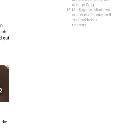
richtige Weg
Medjugorje: Mladifest
e
startet mit Papstappell
zur Rückkehr zu
in
Christus
 ich
d gut
 die