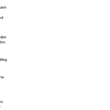
kann
nd
habe.
ihm:
n Weg
r
ha-
s
zu
r