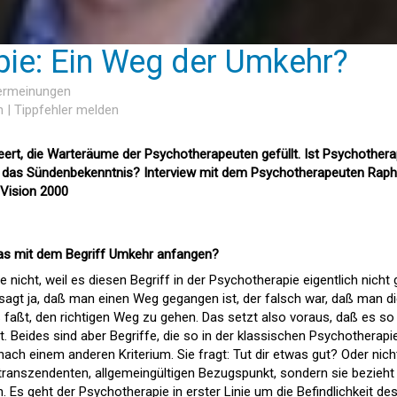
ie: Ein Weg der Umkehr?
sermeinungen
n
|
Tippfehler melden
leert, die Warteräume der Psychotherapeuten gefüllt. Ist Psychothera
r das Sündenbekenntnis? Interview mit dem Psychotherapeuten Raph
 Vision 2000
as mit dem Begriff Umkehr anfangen?
e nicht, weil es diesen Begriff in der Psychotherapie eigentlich nicht g
esagt ja, daß man einen Weg gegangen ist, der falsch war, daß man d
 faßt, den richtigen Weg zu gehen. Das setzt also voraus, daß es so
gibt. Beides sind aber Begriffe, die so in der klassischen Psychotherapi
nach einem anderen Kriterium. Sie fragt: Tut dir etwas gut? Oder nich
 transzendenten, allgemeingültigen Bezugspunkt, sondern sie bezieht
. Es geht der Psychotherapie in erster Linie um die Befindlichkeit de