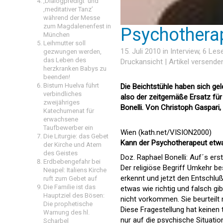
‚Dialogpredigt‘ und
‚meditativer Tanz’
während der Messe
zum Magdalenenfest in
Psychotherap
München
Leihmutter soll
15. Juli 2010 in
Interview
, 6 Le
gezwungen werden,
das Leben des
Druckansicht
|
Artikel versende
herzkranken Babys zu
beenden!
Bistum Huelva führt
Die Beichtstühle haben sich ge
verbindliches
also der zeitgemäße Ersatz fü
zweijähriges
Bonelli. Von Christoph Gaspari,
Katechumenat für
erwachsene
Taufbewerber ein
Wien (kath.net/VISION2000)
Die Liturgie: das Gebet
Kann der Psychotherapeut etw
der Kirche und Atem
des Geistes
Doz. Raphael Bonelli: Auf´s erst
Erdbebengefahr bei
Der religiöse Begriff Umkehr b
Neapel: Italiens Kirche
erkennt und jetzt den Entschluß
ruft zum Gebet auf
Die Familie ist das
etwas wie richtig und falsch 
Hauptziel des Bösen:
nicht vorkommen. Sie beurteilt 
Die prophetische
Diese Fragestellung hat keinen
Warnung des hl.
nur auf die psychische Situation
Scharbel