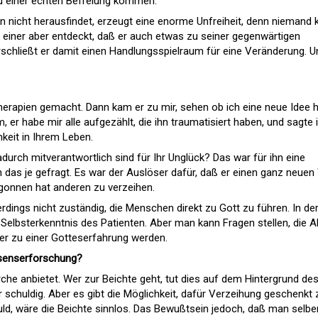
u einer echten Befreiung kommen.
an nicht herausfindet, erzeugt eine enorme Unfreiheit, denn niemand 
einer aber entdeckt, daß er auch etwas zu seiner gegenwärtigen
erschließt er damit einen Handlungsspielraum für eine Veränderung. U
Therapien gemacht. Dann kam er zu mir, sehen ob ich eine neue Idee 
 er habe mir alle aufgezählt, die ihn traumatisiert haben, und sagte 
hkeit in Ihrem Leben.
durch mitverantwortlich sind für Ihr Unglück? Das war für ihn eine
 das je gefragt. Es war der Auslöser dafür, daß er einen ganz neue
gonnen hat anderen zu verzeihen.
erdings nicht zuständig, die Menschen direkt zu Gott zu führen. In de
Selbsterkenntnis des Patienten. Aber man kann Fragen stellen, die A
er zu einer Gotteserfahrung werden.
ssenserforschung?
irche anbietet. Wer zur Beichte geht, tut dies auf dem Hintergrund de
 schuldig. Aber es gibt die Möglichkeit, dafür Verzeihung geschenkt 
d, wäre die Beichte sinnlos. Das Bewußtsein jedoch, daß man selbe