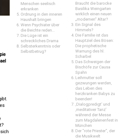
Braucht die barocke
Menschen seelisch
Basilika Weingarten
erkranken
wirklich einen neuen
Ordnung in den inneren
„modernen“ Altar?
Haushalt bringen
Ein Signal des
Wenn Psychiater über
Himmels?
die Beichte reden...
Die Familie ist das
Die Lüge ist ein
Hauptziel des Bösen:
schreckliches Drama
Die prophetische
Selbsterkenntnis oder
Warnung des hl.
Selbstbetrug?
pie
Scharbel
ael
Das Schweigen der
Bischöfe zur Causa
Spahn
Leihmutter soll
gezwungen werden,
das Leben des
herzkranken Babys zu
ibt.
beenden!
‚Dialogpredigt‘ und
ies
‚meditativer Tanz’
während der Messe
e
zum Magdalenenfest in
t?
München
Der "rote Priester", der
 sich
die Musikwelt
s