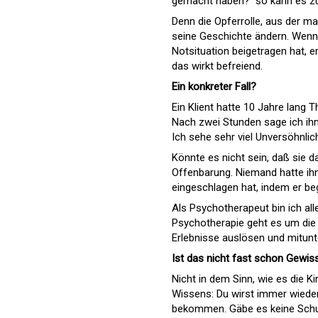
gemacht haben?  so kann es z
Denn die Opferrolle, aus der m
seine Geschichte ändern. Wenn 
Notsituation beigetragen hat, 
das wirkt befreiend.
Ein konkreter Fall?
Ein Klient hatte 10 Jahre lang 
Nach zwei Stunden sage ich ihm,
Ich sehe sehr viel Unversöhnlic
Könnte es nicht sein, daß sie da
Offenbarung. Niemand hatte ihn
eingeschlagen hat, indem er be
Als Psychotherapeut bin ich all
Psychotherapie geht es um die 
Erlebnisse auslösen und mitunt
Ist das nicht fast schon Gewi
Nicht in dem Sinn, wie es die K
Wissens: Du wirst immer wieder
bekommen. Gäbe es keine Schul