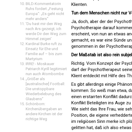
BILD-Kommentatorin
Klienten.
Ruhs fordert „Festung
Tun dem Menschen nicht nur Verh
Europa“: „Es geht nicht
mehr anders“
Ja, doch, aber der der Psychoth
'Du hast mir den Weg
Psychotherapie darauf kommen
nach Ars gezeigt; ich
erscheint, von nun an etwas an
werde Dir den Weg zum
Himmel zeigen'
gemacht, es war eine Sünde und j
Kardinal Burke ruft zu
genommen in der Psychotherapie
Einsatz für Ehe und
Familie auf – bis zum
Der Maßstab ist also rein subje
Martyrium
Richtig. Vom Konzept der Psych
IRRE! - Moskauer
Patriarch Kyrill legitimiert
darf der Psychotherapeut seine
nun auch Atombombe
Klient entdeckt mit Hilfe des T
„Größer als
Es gibt allerdings einige Phän
[australischer] Football:
Die unstoppbare
kommen. So weiß man etwa, daß
Wiederbelebung des
einen erstarrten Konflikt dadu
Glaubens“
Konflikt Beteiligten ins Auge z
Schönborn:
Wie sieht das Ihre Frau, wie seh
Kirchenübergaben an
andere Kirchen ist der
Position, die eigene verhedde
richtige Weg
im religiösen Sinn merke ich p
gelitten hat, daß ich also etw