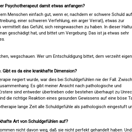
der Psychotherapeut damit etwas anfangen?
dem Menschen einfach gut, wenn er, nachdem er schwere Schuld au
treibung, einer schweren Verfehlung, ein arger Verrat), etwas zur
vermittelt das Gefühl, sich reingewaschen zu haben. In dieser Halt
an geschädigt hat, und bittet um Vergebung. Das ist ja etwas sehr
es.
hen, wegschauen. Wer um Entschuldigung bittet, dem verzeiht eigent
 Gibt es da eine krankhafte Dimension?
apie negiert wurde, war dies bei Schuldgefühlen nie der Fall. Zwisc
 Zusammenhang. Es gibt meiner Ansicht nach pathologische und
Erstere sind entweder übertrieben oder bestehen überhaupt zu Unrec
ind die richtige Reaktion eines gesunden Gewissens auf eine böse Ta
therapie lange Zeit alle Schuldgefühle als pathologisch eingestuft u
nkhafte Art von Schuldgefühlen auf?
kommen nicht davon weg, daß sie nicht perfekt gehandelt haben. Und