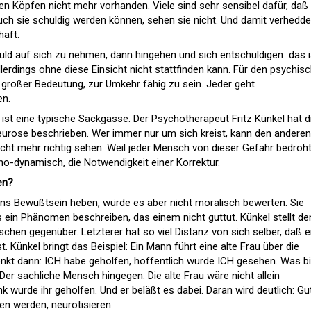
elen Köpfen nicht mehr vorhanden. Viele sind sehr sensibel dafür, da
uch sie schuldig werden können, sehen sie nicht. Und damit verhedde
haft.
uld auf sich zu nehmen, dann hingehen und sich entschuldigen  das i
llerdings ohne diese Einsicht nicht stattfinden kann. Für den psychis
großer Bedeutung, zur Umkehr fähig zu sein. Jeder geht
en.
, ist eine typische Sackgasse. Der Psychotherapeut Fritz Künkel hat d
Neurose beschrieben. Wer immer nur um sich kreist, kann den andere
ht mehr richtig sehen. Weil jeder Mensch von dieser Gefahr bedroht 
ho-dynamisch, die Notwendigkeit einer Korrektur.
en?
ns Bewußtsein heben, würde es aber nicht moralisch bewerten. Sie
s ein Phänomen beschreiben, das einem nicht guttut. Künkel stellt de
chen gegenüber. Letzterer hat so viel Distanz von sich selber, daß e
. Künkel bringt das Beispiel: Ein Mann führt eine alte Frau über die
nkt dann: ICH habe geholfen, hoffentlich wurde ICH gesehen. Was b
Der sachliche Mensch hingegen: Die alte Frau wäre nicht allein
wurde ihr geholfen. Und er beläßt es dabei. Daran wird deutlich: Gu
en werden, neurotisieren.