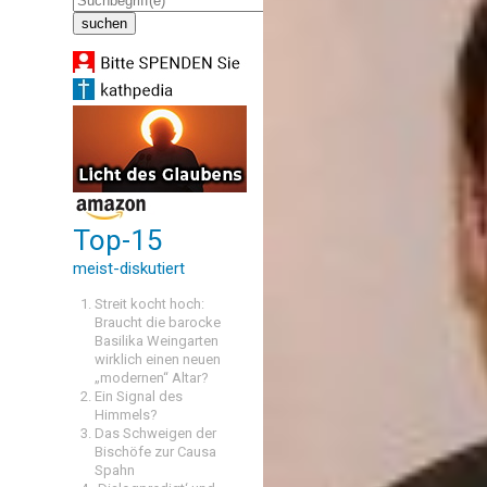
Top-15
meist-diskutiert
Streit kocht hoch:
Braucht die barocke
Basilika Weingarten
wirklich einen neuen
„modernen“ Altar?
Ein Signal des
Himmels?
Das Schweigen der
Bischöfe zur Causa
Spahn