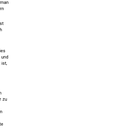
ß man
rn
st
ch
ies
n und
ist,
n
r zu
in
te