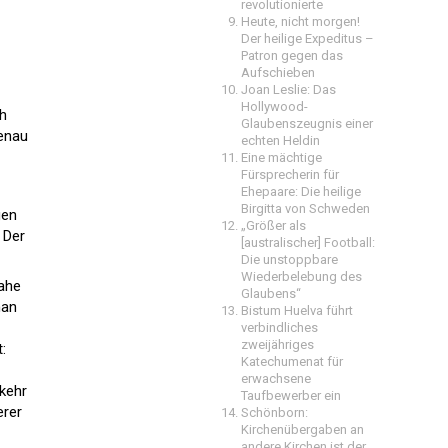
revolutionierte
Heute, nicht morgen!
Der heilige Expeditus –
Patron gegen das
Aufschieben
Joan Leslie: Das
Hollywood-
ch
Glaubenszeugnis einer
genau
echten Heldin
Eine mächtige
Fürsprecherin für
Ehepaare: Die heilige
Birgitta von Schweden
gen
„Größer als
 Der
[australischer] Football:
Die unstoppbare
Wiederbelebung des
nahe
Glaubens“
man
Bistum Huelva führt
verbindliches
zweijähriges
:
Katechumenat für
erwachsene
kehr
Taufbewerber ein
erer
Schönborn:
Kirchenübergaben an
andere Kirchen ist der