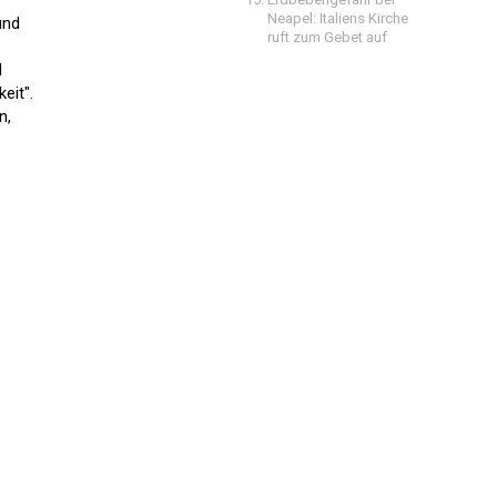
Neapel: Italiens Kirche
und
ruft zum Gebet auf
l
eit".
n,