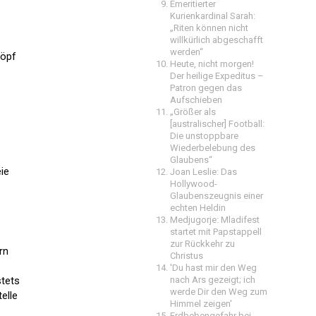
Emeritierter
Kurienkardinal Sarah:
„Riten können nicht
willkürlich abgeschafft
werden“
höpf
Heute, nicht morgen!
Der heilige Expeditus –
Patron gegen das
Aufschieben
„Größer als
[australischer] Football:
Die unstoppbare
Wiederbelebung des
Glaubens“
eie
Joan Leslie: Das
Hollywood-
Glaubenszeugnis einer
echten Heldin
Medjugorje: Mladifest
startet mit Papstappell
zur Rückkehr zu
rn
Christus
'Du hast mir den Weg
stets
nach Ars gezeigt; ich
werde Dir den Weg zum
elle
Himmel zeigen'
Erdbebengefahr bei