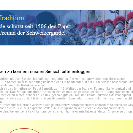
n zu können müssen Sie sich bitte einloggen.
Artikeln müssen Sie sich bei
kathLogin registrieren
. Die Kommentare werden von Moderatoren
t. Ein Anrecht auf Freischaltung besteht nicht. Ein Kommentar ist auf 1000 Zeichen beschränkt. Di
e Meinung der Redaktion wieder.
 an das Schreiben von Papst Benedikt zum 45. Welttag der Sozialen Kommunikationsmittel und lä
tieren: "Das Evangelium durch die neuen Medien mitzuteilen bedeutet nicht nur, ausgesprochen rel
en Medien zu setzen, sondern auch im eigenen digitalen Profil und Kommunikationsstil konsequent
en, Präferenzen und Urteilen, die zutiefst mit dem Evangelium übereinstimmen, auch wenn nicht
net
)
e strafrechtliche Normen verletzen, den guten Sitten widersprechen oder sonst dem Ansehen des M
önnen diesfalls keine Ansprüche stellen. Aus Zeitgründen kann über die Moderation von User-
en. Weiters behält sich kath.net vor, strafrechtlich relevante Tatbestände zur Anzeige zu bringe