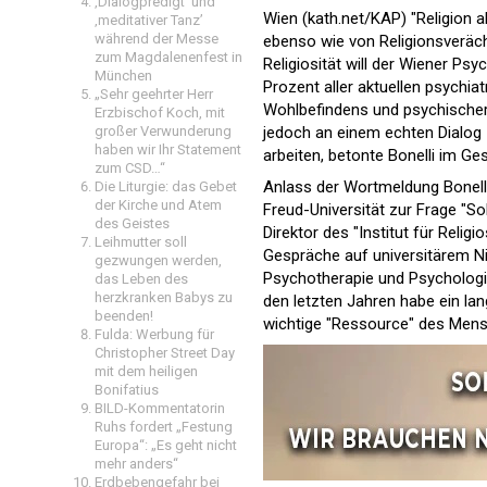
‚Dialogpredigt‘ und
Wien (kath.net/KAP) "Religion 
‚meditativer Tanz’
während der Messe
ebenso wie von Religionsverächt
zum Magdalenenfest in
Religiosität will der Wiener Ps
München
Prozent aller aktuellen psychia
„Sehr geehrter Herr
Wohlbefindens und psychischer 
Erzbischof Koch, mit
jedoch an einem echten Dialog
großer Verwunderung
haben wir Ihr Statement
arbeiten, betonte Bonelli im Ge
zum CSD…“
Anlass der Wortmeldung Bonell
Die Liturgie: das Gebet
der Kirche und Atem
Freud-Universität zur Frage "So
des Geistes
Direktor des "Institut für Relig
Leihmutter soll
Gespräche auf universitärem Niv
gezwungen werden,
Psychotherapie und Psychologie 
das Leben des
herzkranken Babys zu
den letzten Jahren habe ein l
beenden!
wichtige "Ressource" des Mens
Fulda: Werbung für
Christopher Street Day
mit dem heiligen
Bonifatius
BILD-Kommentatorin
Ruhs fordert „Festung
Europa“: „Es geht nicht
mehr anders“
Erdbebengefahr bei