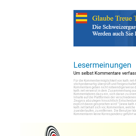
Lesermeinungen
Um selbst Kommentare verfasse
Für die Kommentiermöglichkeit von kath.net-
stichprobenartig überprüft und freigeschalte
Kommentare geben nicht notwendigerweise di
kath.net verweist in dem Zusammenhang auch
Kommentatoren dazu ein, sich daran zu orien
Inhalte auf die Plattformen der verschieden
Zeugnis abzulegen hinsichtlich Entscheidung
explizit davon gesprochen wird." (
www.kath.
kath.net behält sich vor, Kommentare, welch
zuwiderlaufen, zu entfernen. Die Benutzer k
Kommentaren keine Korrespondenz geführt werd