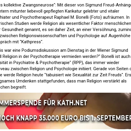
als kollektive Zwangsneurose": Mit dieser von Sigmund Freud-Anhäng
ern mitunter liebevoll gepflegten Karikatur gelebter und vitaler
ychiater und Psychotherapeut Raphael M. Bonelli (Foto) aufräumen. In
trischen Studien werde Religion als wesentlicher Faktor menschliche
Gesundheit genannt, es sei daher Zeit, an einer Versöhnung, zumin
 zwischen Religionswissenschaften und Psychologie auf Augenhöhe
spräch mit "Kathpress".
is war eine Podiumsdiskussion am Dienstag in der Wiener Sigmund
ll Religion in der Psychotherapie vermieden werden?" Bonelli ist auch
iosität in Psychiatrie & Psychotherapie" (RPP), das immer wieder
eau zwischen Religion und Psychologie initiiert. Gerade von Seiten 
werde Religion heute "tabuisiert wie Sexualität zur Zeit Freuds". Ers
angsames Umdenken stattgefunden, dass man Religion verstärkt als
chen begreift.