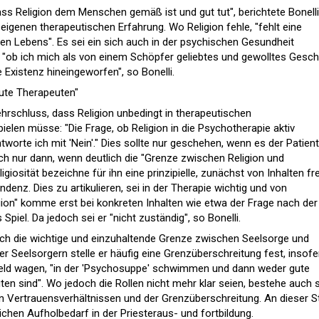
ass Religion dem Menschen gemäß ist und gut tut", berichtete Bonelli
igenen therapeutischen Erfahrung. Wo Religion fehle, "fehlt eine
n Lebens". Es sei ein sich auch in der psychischen Gesundheit
 "ob ich mich als von einem Schöpfer geliebtes und gewolltes Gesc
ie Existenz hineingeworfen", so Bonelli.
ute Therapeuten"
hrschluss, dass Religion unbedingt in therapeutischen
len müsse: "Die Frage, ob Religion in die Psychotherapie aktiv
tworte ich mit 'Nein'." Dies sollte nur geschehen, wenn es der Patient
h nur dann, wenn deutlich die "Grenze zwischen Religion und
igiosität bezeichne für ihn eine prinzipielle, zunächst von Inhalten fr
denz. Dies zu artikulieren, sei in der Therapie wichtig und von
on" komme erst bei konkreten Inhalten wie etwa der Frage nach der
 Spiel. Da jedoch sei er "nicht zuständig", so Bonelli.
uch die wichtige und einzuhaltende Grenze zwischen Seelsorge und
r Seelsorgern stelle er häufig eine Grenzüberschreitung fest, insofe
 Feld wagen, "in der 'Psychosuppe' schwimmen und dann weder gute
en sind". Wo jedoch die Rollen nicht mehr klar seien, bestehe auch 
 Vertrauensverhältnissen und der Grenzüberschreitung. An dieser St
lichen Aufholbedarf in der Priesteraus- und fortbildung.