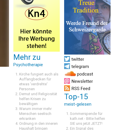
Mehr zu
Psychotherapie
Kirche fungiert auch als
Auffangbecken für
etwas 'verdrehte'
Personen
Demut und Religiosität
Top-15
helfen Krisen zu
bewältigen
meist-gelesen
Warum immer mehr
Menschen seelisch
Sommerspende für
erkranken
kath.net - Bitte helfen
Ordnung in den inneren
SIE uns jetzt JETZT!
Haushalt bringen
Ein Signal des