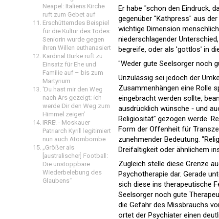
Neapel: Italiens Kirche
Er habe "schon den Eindruck, d
ruft zum Gebet auf
gegenüber "Kathpress" aus der e
Erschütterndes Beispiel
wichtige Dimension menschliche
für die Kultur des Todes:
niederschlagender Unterschied,
Seniorin wurde gegen
ihren Willen euthanasiert
begreife, oder als 'gottlos' in d
Kardinal Burke ruft zu
"Weder gute Seelsorger noch g
Einsatz für Ehe und
Familie auf – bis zum
Unzulässig sei jedoch der Umke
Martyrium
Zusammenhängen eine Rolle spie
'Du hast mir den Weg
eingebracht werden sollte, bean
nach Ars gezeigt; ich
werde Dir den Weg zum
ausdrücklich wünsche - und auc
Himmel zeigen'
Religiosität" gezogen werde. Rel
IRRE! - Moskauer
Form der Offenheit für Transzen
Patriarch Kyrill legitimiert
zunehmender Bedeutung. "Religi
nun auch Atombombe
„Größer als
Dreifaltigkeit oder ähnlichem ins
[australischer] Football:
Zugleich stelle diese Grenze a
Die unstoppbare
Wiederbelebung des
Psychotherapie dar. Gerade unte
Glaubens“
sich diese ins therapeutische
Seelsorger noch gute Therapeut
die Gefahr des Missbrauchs von
ortet der Psychiater einen deut