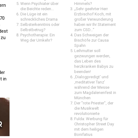
Wenn Psychiater über
Himmels?
ern
die Beichte reden...
„Sehr geehrter Herr
Die Lüge ist ein
Erzbischof Koch, mit
 70
schreckliches Drama
großer Verwunderung
n
Selbsterkenntnis oder
haben wir Ihr Statement
Selbstbetrug?
zum CSD…“
dest
Psychotherapie: Ein
Das Schweigen der
 zu
Weg der Umkehr?
Bischöfe zur Causa
Spahn
Leihmutter soll
gezwungen werden,
das Leben des
herzkranken Babys zu
beenden!
der
‚Dialogpredigt‘ und
t in
‚meditativer Tanz’
während der Messe
zum Magdalenenfest in
München
Der "rote Priester", der
die Musikwelt
revolutionierte
Fulda: Werbung für
Christopher Street Day
mit dem heiligen
Bonifatius