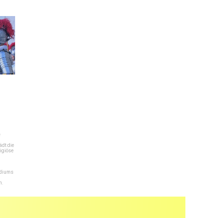
e
dt die
igiöse
ediums
n.